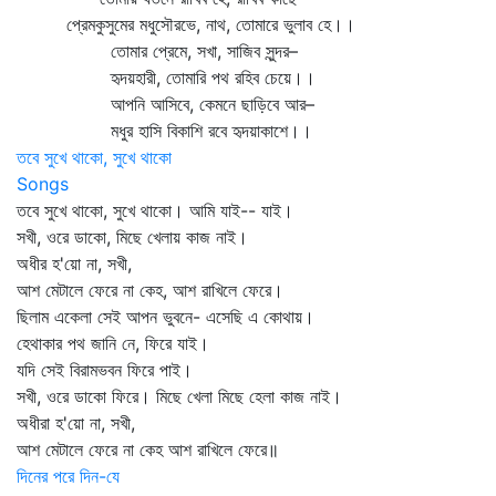
প্রেমকুসুমের মধুসৌরভে, নাথ, তোমারে ভুলাব হে।।
তোমার প্রেমে, সখা, সাজিব সুন্দর–
হৃদয়হারী, তোমারি পথ রহিব চেয়ে।।
আপনি আসিবে, কেমনে ছাড়িবে আর–
মধুর হাসি বিকাশি রবে হৃদয়াকাশে।।
তবে সুখে থাকো, সুখে থাকো
Songs
তবে সুখে থাকো, সুখে থাকো। আমি যাই-- যাই।
সখী, ওরে ডাকো, মিছে খেলায় কাজ নাই।
অধীর হ'য়ো না, সখী,
আশ মেটালে ফেরে না কেহ, আশ রাখিলে ফেরে।
ছিলাম একেলা সেই আপন ভুবনে- এসেছি এ কোথায়।
হেথাকার পথ জানি নে, ফিরে যাই।
যদি সেই বিরামভবন ফিরে পাই।
সখী, ওরে ডাকো ফিরে। মিছে খেলা মিছে হেলা কাজ নাই।
অধীরা হ'য়ো না, সখী,
আশ মেটালে ফেরে না কেহ আশ রাখিলে ফেরে॥
দিনের পরে দিন-যে