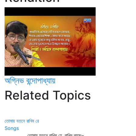
অগ্নিভ বন্দোপাধ্যায়
Related Topics
তোমায় যতনে রাখিব রে
Songs
তোমায় যতনে রাখিব হে, রাখিব কাছে–