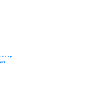
যোজন - ৮
ays