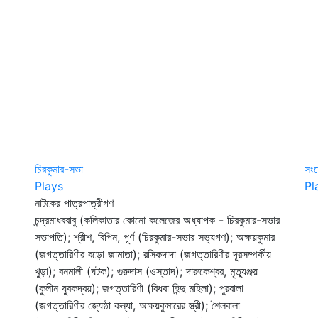
চিরকুমার-সভা
সং
Plays
Pl
নাটকের পাত্রপাত্রীগণ
চন্দ্রমাধববাবু (কলিকাতার কোনো কলেজের অধ্যাপক - চিরকুমার-সভার
সভাপতি); শ্রীশ, বিপিন, পূর্ণ (চিরকুমার-সভার সভ্যগণ); অক্ষয়কুমার
(জগত্তারিণীর বড়ো জামাতা); রসিকদাদা (জগত্তারিণীর দূরসম্পর্কীয়
খুড়া); বনমালী (ঘটক); গুরুদাস (ওস্তাদ); দারুকেশ্বর, মৃত্যুঞ্জয়
(কুলীন যুবকদ্বয়); জগত্তারিণী (বিধবা হিন্দু মহিলা); পুরবালা
(জগত্তারিণীর জ্যেষ্ঠা কন্যা, অক্ষয়কুমারের স্ত্রী); শৈলবালা