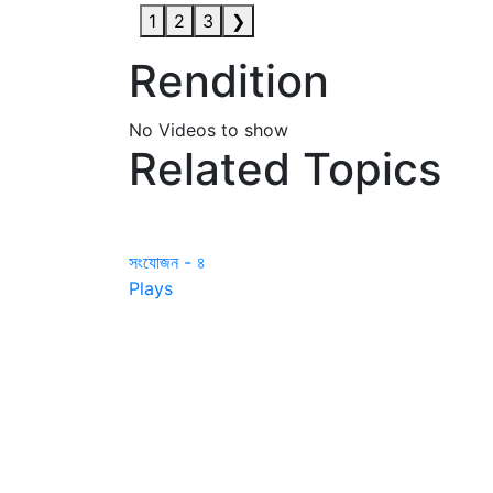
1
2
3
❯
Rendition
No Videos to show
Related Topics
সংযোজন - ৪
Plays