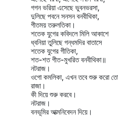
গগন ভরিয়া এসেছে ভুবনভরসা,
দুলিছে পবনে সনসন বনবীথিকা,
গীতময় তরুলতিকা।
শতেক যুগের কবিদলে মিলি আকাশে
ধ্বনিয়া তুলিছে গন্ধমদির বাতাসে
শতেক যুগের গীতিকা,
শত-শত গীত-মুখরিত বনবীথিকা॥
নটরাজ।
ওগো কমলিকা, এখন তবে শুরু করো তো
রাজা।
কী দিয়ে শুরু করবে।
নটরাজ।
বনভূমির আত্মনিবেদন দিয়ে।