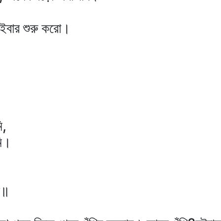
এইবার শুরু করো।
।
ি,
মি।
ই॥