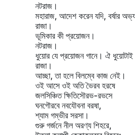
নটরাজ।
মহারাজ, আদেশ করেন যদি, বর্ষার অভ্
রাজা।
ভূমিকার কী প্রয়োজন।
নটরাজ।
ধুয়োর যে প্রয়োজন গানে। ঐ ধুয়োটাই 
রাজা।
আচ্ছা, তা হলে বিলম্বে কাজ নেই।
ওই আসে ওই অতি ভৈরব হরষে
জলসিঞ্চিত ক্ষিতিসৌরভ-রভসে
ঘনগৌরবে নবযৌবনা বরষা,
শ্যাম গম্ভীর সরসা।
গুরু গর্জনে নীল অরণ্য শিহরে,