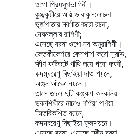
ওগো প্রিয়সুখভাগিনী।
কুঞ্জকুটীরে অয়ি ভাবাকুললোচনা
ভূর্জপাতায় নবগীত করো রচনা,
মেঘমল্লার রাগিণী;
এসেছে বরষা ওগো নব অনুরাগিণী।
কেতকীকেশরে কেশপাশ করো সুরভি,
ক্ষীণ কটিতটে গাঁথি লয়ে পরো করবী,
কদম্বরেণু বিছাইয়া দাও শয়নে,
অঞ্জন আঁকো নয়নে।
তালে তালে দুটি কঙ্কণ কনকনিয়া
ভবনশিখীরে নাচাও গণিয়া গণিয়া
স্মিতবিকশিত বয়নে,
কদম্বরেণু বিছাইয়া ফুলশয়নে।
এসেছে বরষা, এসেছে নবীন বরষা,