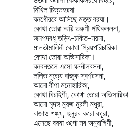
উতলা কলাপী কেকাকলরবে বিহরে;
নিখিল চিত্তহরষা
ঘনগৌরবে আসিছে মত্ত বরষা।
কোথা তোরা অয়ি তরুণী পথিকললনা,
জনপদবধূ তড়িৎ-চকিত-নয়না,
মালতীমালিনী কোথা প্রিয়পরিচারিকা
কোথা তোরা অভিসারিকা।
ঘনবনতলে এসো ঘননীলবসনা,
ললিত নৃত্যে বাজুক স্বর্ণরসনা,
আনো বীণা মনোহারিকা,
কোথা বিরহিণী, কোথা তোরা অভিসারিক
আনো মৃদঙ্গ মুরজ মুরলী মধুরা,
বাজাও শঙ্খ, হুলুরব করো বধূরা,
এসেছে বরষা ওগো নব অনুরাগিণী,