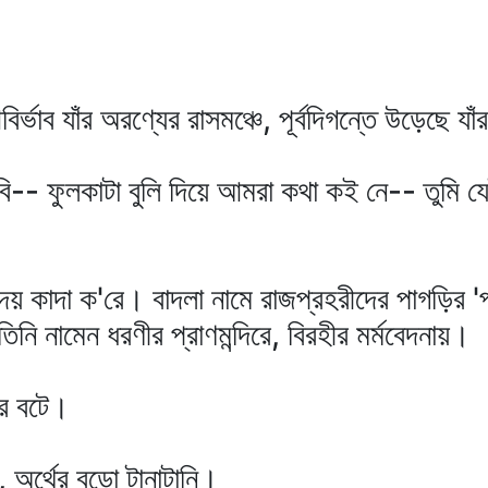
াব যাঁর অরণ্যের রাসমঞ্চে, পূর্বদিগন্তে উড়েছে য
-- ফুলকাটা বুলি দিয়ে আমরা কথা কই নে-- তুমি য
দেয় কাদা ক'রে। বাদলা নামে রাজপ্রহরীদের পাগড়ির 
ি নামেন ধরণীর প্রাণমন্দিরে, বিরহীর মর্মবেদনায়।
ে বটে।
, অর্থের বড়ো টানাটানি।