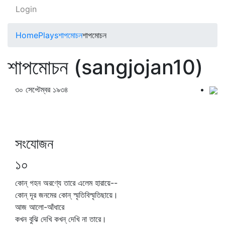
Login
Home
Plays
শাপমোচন
শাপমোচন
শাপমোচন (sangjojan10)
৩০ সেপ্টেম্বর ১৯৩৪
সংযোজন
১০
কোন্‌ গহন অরণ্যে তারে এলেম হারায়ে--
কোন্‌ দূর জনমের কোন্‌ স্মৃতিবিস্মৃতিছায়ে।
আজ আলো-আঁধারে
কখন বুঝি দেখি কখন্‌ দেখি না তারে।