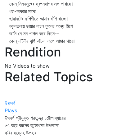
কোন্‌ মিলনসুখের স্বপনসাগর এল পারায়ে।
ধরা-অধরার মাঝে
ছায়ানটের রাগিণীতে আমার বাঁশি বাজে।
বকুলতলায় ছায়ার নাচন ফুলের গন্ধে মিশে
জানি নে মন পাগল করে কিসে--
কোন্‌ নটিনীর ঘূর্ণি আঁচল লাগে আমার গায়ে॥
Rendition
No Videos to show
Related Topics
উৼসর্গ
Plays
উৎসর্গ শ্রীযুক্ত শরৎচন্দ্র চট্টোপাধ্যায়ের
৫৭ বছর বয়সের জন্মোৎসব উপলক্ষে
কবির সস্নেহ উপহার