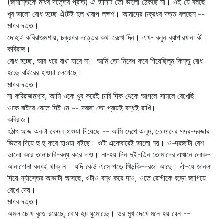
(জনান্তিকে মাধব দত্তের প্রতি) ঐ হাসিটি তো ভালো ঠেকছে না। ওই যে বলছে
খুব ভালো বোধ হচ্ছে ঐটেই হল খারাপ লক্ষণ। আমাদের চক্রধর দত্ত বলছেন --
মাধব দত্ত।
দোহাই কবিরাজমশায়, চক্রধর দত্তের কথা রেখে দিন। এখন বলুন ব্যাপারখানা কী।
কবিরাজ।
বোধ হচ্ছে, আর ধরে রাখা যাবে না। আমি তো নিষেধ করে গিয়েছিলুম কিন্তু বোধ
হচ্ছে বাইরের হাওয়া লেগেছে।
মাধব দত্ত।
না কবিরাজমশায়, আমি ওকে খুব করেই চারি দিক থেকে আগলে সামলে রেখেছি।
ওকে বাইরে যেতে দিই নে -- দরজা তো প্রায়ই বন্ধই রাখি।
কবিরাজ।
হঠাৎ আজ একটা কেমন হাওয়া দিয়েছে -- আমি দেখে এলুম, তোমাদের সদর-দরজার
ভিতর দিয়ে হু হু করে হাওয়া বইছে। ওটা একেবারেই ভালো নয়। ও-দরজাটা বেশ
ভালো করে তালাচাবি-বন্ধ করে দাও। না-হয় দিন দুই-তিন তোমাদের এখানে লোক-
আনাগোনা বন্ধই থাক্‌ না। যদি কেউ এসে পড়ে খিড়কি-দরজা আছে। ঐ-যে জানলা
দিয়ে সূর্যাস্তের আভাটা আসছে, ওটাও বন্ধ করে দাও, ওতে রোগীকে বড়ো জাগিয়ে
রেখে দেয়।
মাধব দত্ত।
অমল চোখ বুজে রয়েছে, বোধ হয় ঘুমোচ্ছে। ওর মুখ দেখে মনে হয় যেন --