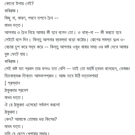
কোনো উপায় নেই?
কবিরাজ।
কিছু না, কারণ, পবনে তপনে চৈব --
মাধব দত্ত।
আপনার ও চৈব নিয়ে আমার কী হবে বলেন তো। ও থাক্‌-না -- কী করতে হবে
সেইটে বলে দিন। কিন্তু আপনার ব্যবস্থা বড়ো কঠোর। রোগের সমস্ত দুঃখ ও-
বেচারা চুপ করে সহ্য করে -- কিন্তু আপনার ওষুধ খাবার সময় ওর কষ্ট দেখে আমার
বুক ফেটে যায়।
কবিরাজ।
সেই কষ্ট যত প্রবল তার ফলও তত বেশি -- তাই তো মহর্ষি চ্যবন বলেছেন, ভেষজং
হিতবাক্যঞ্চ তিক্তং আশুফলপ্রদং। আজ তবে উঠি দত্তমশায়!
[ প্রস্থান
ঠাকুরদার প্রবেশ
মাধব দত্ত।
ঐ রে ঠাকুরদা এসেছে! সর্বনাশ করলে!
ঠাকুরদা।
কেন? আমাকে তোমার ভয় কিসের?
মাধব দত্ত।
তুমি যে ছেলে খেপাবার সদ্দার।