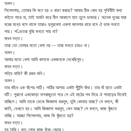
অমল।
পিসেমশায়, তোমার কি মনে হয় ও বারণ করছে? আমার ঠিক বোধ হয় পৃথিবীটা কথা
কইতে পারে না, তাই অমনি করে নীল আকাশে হাত তুলে ডাকছে। অনেক দূরের যারা
ঘরের মধ্যে বসে থাকে তারাও দুপুরবেলা একলা জানলার ধারে বসে ঐ ডাক শুনতে
পায়। পণ্ডিতরা বুঝি শুনতে পায় না?
মাধব দত্ত।
তারা তো তোমার মতো খেপা নয় -- তারা শুনতে চায়ও না।
অমল।
আমার মতো খেপা আমি কালকে একজনকে দেখেছিলুম।
মাধব দত্ত।
সত্যি নাকি? কী রকম শুনি।
অমল।
তার কাঁধে এক বাঁশের লাঠি। লাঠির আগায় একটা পুঁটুলি বাঁধা। তার বাঁ হাতে একটা
ঘটি। পুরানো একজোড়া নাগরাজুতো পরে সে এই মাঠের পথ দিয়ে ঐ পাহাড়ের দিকেই
যাচ্ছিল। আমি তাকে ডেকে জিজ্ঞাসা করলুম, তুমি কোথায় যাচ্ছ? সে বললে, কী
জানি, যেখানে হয়। আমি জিজ্ঞাসা করলুম, কেন যাচ্ছ? সে বললে, কাজ খুঁজতে
যাচ্ছি। আচ্ছা পিসেমশায়, কাজ কি খুঁজতে হয়?
মাধব দত্ত।
হয় বৈকি। কত লোক কাজ খুঁজে বেড়ায়।