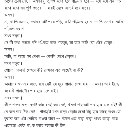
তাদের চোখ নেই। অমলবাবু, তুমিও বড়ো হলে পণ্ডিত হবে -- বসে বসে এই এত
বড়ো বড়ো সব পুথিঁ পড়বে -- সবাই দেখে আশ্চর্য হয়ে যাবে।
অমল।
না, না পিসেমশায়, তোমার দুটি পায়ে পড়ি, আমি পণ্ডিত হব না -- পিসেমশায়, আমি
পণ্ডিত হব না।
মাধব দত্ত।
সে কী কথা অমল! যদি পণ্ডিত হতে পারতুম, তা হলে আমি তো বেঁচে যেতুম।
অমল।
আমি, যা আছে সব দেখব -- কেবলি দেখে বেড়াব।
মাধব দত্ত।
শোনো একবার! দেখবে কী? দেখবার এত আছেই বা কী?
অমল।
আমাদের জানলার কাছে বসে সেই-যে দূরে পাহাড় দেখা যায় -- আমার ভারি ইচ্ছে
করে ঐ পাহাড়টার পার হয়ে চলে যাই।
মাধব দত্ত।
কী পাগলের মতো কথা! কাজ নেই কর্ম নেই, খামকা পাহাড়টা পার হয়ে চলে যাই! কী
যে বলে তার ঠিক নেই। পাহাড়টা যখন মস্ত বেড়ার মতো উঁচু হয়ে আছে তখন তো
বুঝতে হবে ওটা পেরিয়ে যাওয়া বারণ -- নইলে এত বড়ো বড়ো পাথর জড়ো করে
এতবড়ো একটা কাণ্ড করার দরকার কী ছিল!