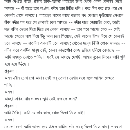
আমি দেখতে পাচ্ছি, রাজার ডাক-হরকরা পাহাড়ের উপর থেকে একলা কেবলই নেমে
আসছে -- বাঁ হাতে তার লণ্ঠন, কাঁধে তার চিঠির থলি। কত দিন কত রাত ধরে সে
কেবলই নেমে আসছে। পাহাড়ের পায়ের কাছে ঝরনার পথ যেখানে ফুরিয়েছে সেখানে
বাঁকা নদীর পথ ধরে সে কেবলই চলে আসছে -- নদীর ধারে জোয়ারির খেত, তারই
সরু গলির ভেতর দিয়ে দিয়ে সে কেবল আসছে -- তার পরে আখের খেত -- সেই
আখের খেতের পাশ দিয়ে উঁচু আল চলে গিয়েছে, সেই আলের উপর দিয়ে সে কেবলই
চলে আসছে -- রাতদিন একলাটি চলে আসছে; খেতের মধ্যে ঝিঁঝি পোকা ডাকছে --
নদীর ধারে একটিও মানুষ নেই, কেবল কাদাখোঁচা লেজ দুলিয়ে দুলিয়ে বেড়াচ্ছে --
আমি সমস্ত দেখতে পাচ্ছি। যতই সে আসছে দেখছি, আমার বুকের ভিতরে ভারি খুশি
হয়ে হয়ে উঠছে।
ঠাকুরদা।
অমন নবীন চোখ তো আমার নেই তবু তোমার দেখার সঙ্গে সঙ্গে আমিও দেখতে
পাচ্ছি।
অমল।
আচ্ছা ফকির, যাঁর ডাকঘর তুমি সেই রাজাকে জান?
ঠাকুরদা।
জানি বৈকি। আমি যে তাঁর কাছে রোজ ভিক্ষা নিতে যাই।
অমল।
সে তো বেশ! আমি ভালো হয়ে উঠলে আমিও তাঁর কাছে ভিক্ষা নিতে যাব। পারব না