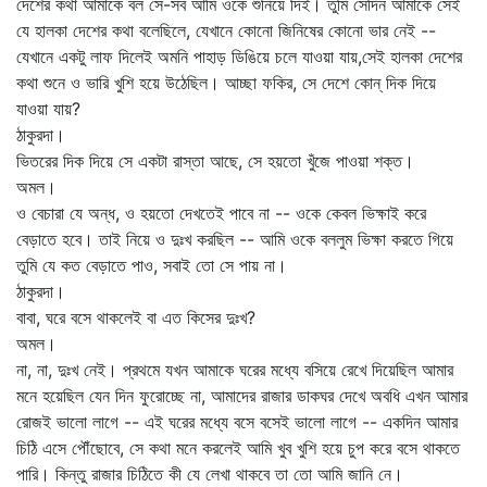
দেশের কথা আমাকে বল সে-সব আমি ওকে শুনিয়ে দিই। তুমি সেদিন আমাকে সেই
যে হালকা দেশের কথা বলেছিলে, যেখানে কোনো জিনিষের কোনো ভার নেই --
যেখানে একটু লাফ দিলেই অমনি পাহাড় ডিঙিয়ে চলে যাওয়া যায়,সেই হালকা দেশের
কথা শুনে ও ভারি খুশি হয়ে উঠেছিল। আচ্ছা ফকির, সে দেশে কোন্‌ দিক দিয়ে
যাওয়া যায়?
ঠাকুরদা।
ভিতরের দিক দিয়ে সে একটা রাস্তা আছে, সে হয়তো খুঁজে পাওয়া শক্ত।
অমল।
ও বেচারা যে অন্ধ, ও হয়তো দেখতেই পাবে না -- ওকে কেবল ভিক্ষাই করে
বেড়াতে হবে। তাই নিয়ে ও দুঃখ করছিল -- আমি ওকে বললুম ভিক্ষা করতে গিয়ে
তুমি যে কত বেড়াতে পাও, সবাই তো সে পায় না।
ঠাকুরদা।
বাবা, ঘরে বসে থাকলেই বা এত কিসের দুঃখ?
অমল।
না, না, দুঃখ নেই। প্রথমে যখন আমাকে ঘরের মধ্যে বসিয়ে রেখে দিয়েছিল আমার
মনে হয়েছিল যেন দিন ফুরোচ্ছে না, আমাদের রাজার ডাকঘর দেখে অবধি এখন আমার
রোজই ভালো লাগে -- এই ঘরের মধ্যে বসে বসেই ভালো লাগে -- একদিন আমার
চিঠি এসে পৌঁছোবে, সে কথা মনে করলেই আমি খুব খুশি হয়ে চুপ করে বসে থাকতে
পারি। কিন্তু রাজার চিঠিতে কী যে লেখা থাকবে তা তো আমি জানি নে।