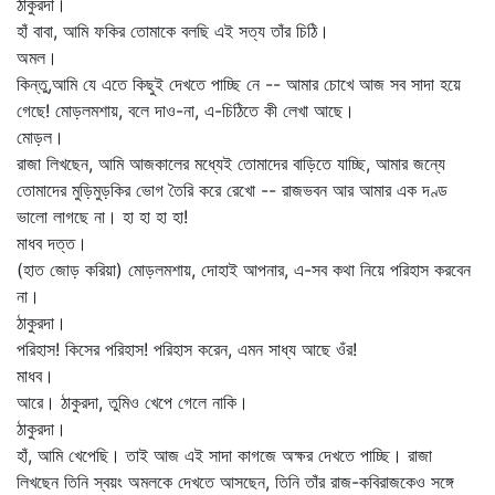
ঠাকুরদা।
হাঁ বাবা, আমি ফকির তোমাকে বলছি এই সত্য তাঁর চিঠি।
অমল।
কিন্তু,আমি যে এতে কিছুই দেখতে পাচ্ছি নে -- আমার চোখে আজ সব সাদা হয়ে
গেছে! মোড়লমশায়, বলে দাও-না, এ-চিঠিতে কী লেখা আছে।
মোড়ল।
রাজা লিখছেন, আমি আজকালের মধ্যেই তোমাদের বাড়িতে যাচ্ছি, আমার জন্যে
তোমাদের মুড়িমুড়কির ভোগ তৈরি করে রেখো -- রাজভবন আর আমার এক দণ্ড
ভালো লাগছে না। হা হা হা হা!
মাধব দত্ত।
(হাত জোড় করিয়া) মোড়লমশায়, দোহাই আপনার, এ-সব কথা নিয়ে পরিহাস করবেন
না।
ঠাকুরদা।
পরিহাস! কিসের পরিহাস! পরিহাস করেন, এমন সাধ্য আছে ওঁর!
মাধব।
আরে। ঠাকুরদা, তুমিও খেপে গেলে নাকি।
ঠাকুরদা।
হাঁ, আমি খেপেছি। তাই আজ এই সাদা কাগজে অক্ষর দেখতে পাচ্ছি। রাজা
লিখছেন তিনি স্বয়ং অমলকে দেখতে আসছেন, তিনি তাঁর রাজ-কবিরাজকেও সঙ্গে