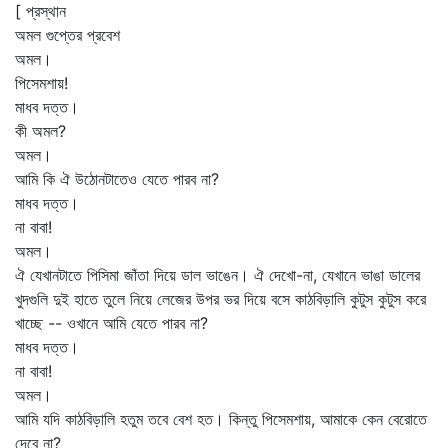
[ প্রস্থান
অমল গুপ্তের প্রবেশ
অমল।
পিসেমশায়!
মাধব দত্ত।
কী অমল?
অমল।
আমি কি ঐ উঠোনটাতেও যেতে পারব না?
মাধব দত্ত।
না বাবা!
অমল।
ঐ যেখানটাতে পিসিমা জাঁতা দিয়ে ডাল ভাঙেন। ঐ দেখো-না, যেখানে ভাঙা ডালের
খুদগুলি দুই হাতে তুলে নিয়ে লেজের উপর ভর দিয়ে বসে কাঠবিড়ালি কুটুস কুটুস করে
খাচ্ছে -- ওখানে আমি যেতে পারব না?
মাধব দত্ত।
না বাবা!
অমল।
আমি যদি কাঠবিড়ালি হতুম তবে বেশ হত। কিন্তু পিসেমশায়, আমাকে কেন বেরোতে
দেবে না?