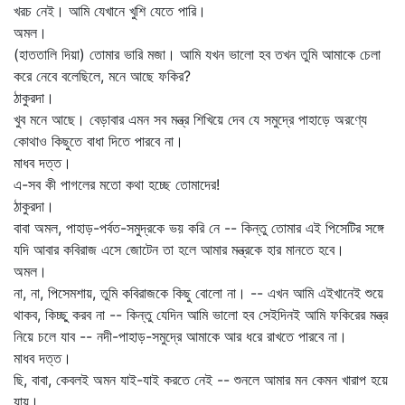
খরচ নেই। আমি যেখানে খুশি যেতে পারি।
অমল।
(হাততালি দিয়া) তোমার ভারি মজা। আমি যখন ভালো হব তখন তুমি আমাকে চেলা
করে নেবে বলেছিলে, মনে আছে ফকির?
ঠাকুরদা।
খুব মনে আছে। বেড়াবার এমন সব মন্ত্র শিখিয়ে দেব যে সমুদ্রে পাহাড়ে অরণ্যে
কোথাও কিছুতে বাধা দিতে পারবে না।
মাধব দত্ত।
এ-সব কী পাগলের মতো কথা হচ্ছে তোমাদের!
ঠাকুরদা।
বাবা অমল, পাহাড়-পর্বত-সমুদ্রকে ভয় করি নে -- কিন্তু তোমার এই পিসেটির সঙ্গে
যদি আবার কবিরাজ এসে জোটেন তা হলে আমার মন্ত্রকে হার মানতে হবে।
অমল।
না, না, পিসেমশায়, তুমি কবিরাজকে কিছু বোলো না। -- এখন আমি এইখানেই শুয়ে
থাকব, কিচ্ছু করব না -- কিন্তু যেদিন আমি ভালো হব সেইদিনই আমি ফকিরের মন্ত্র
নিয়ে চলে যাব -- নদী-পাহাড়-সমুদ্রে আমাকে আর ধরে রাখতে পারবে না।
মাধব দত্ত।
ছি, বাবা, কেবলই অমন যাই-যাই করতে নেই -- শুনলে আমার মন কেমন খারাপ হয়ে
যায়।