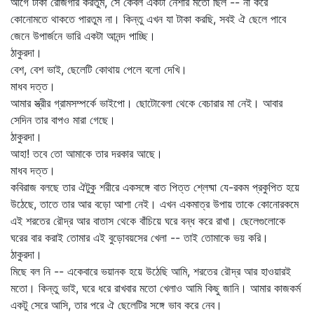
আগে টাকা রোজগার করতুম, সে কেবল একটা নেশার মতো ছিল -- না করে
কোনোমতে থাকতে পারতুম না। কিন্তু এখন যা টাকা করছি, সবই ঐ ছেলে পাবে
জেনে উপার্জনে ভারি একটা আনন্দ পাচ্ছি।
ঠাকুরদা।
বেশ, বেশ ভাই, ছেলেটি কোথায় পেলে বলো দেখি।
মাধব দত্ত।
আমার স্ত্রীর গ্রামসম্পর্কে ভাইপো। ছোটোবেলা থেকে বেচারার মা নেই। আবার
সেদিন তার বাপও মারা গেছে।
ঠাকুরদা।
আহা! তবে তো আমাকে তার দরকার আছে।
মাধব দত্ত।
কবিরাজ বলছে তার ঐটুকু শরীরে একসঙ্গে বাত পিত্ত শ্লেষ্মা যে-রকম প্রকুপিত হয়ে
উঠেছে, তাতে তার আর বড়ো আশা নেই। এখন একমাত্র উপায় তাকে কোনোরকমে
এই শরতের রৌদ্র আর বাতাস থেকে বাঁচিয়ে ঘরে বন্ধ করে রাখা। ছেলেগুলোকে
ঘরের বার করাই তোমার এই বুড়োবয়সের খেলা -- তাই তোমাকে ভয় করি।
ঠাকুরদা।
মিছে বল নি -- একেবারে ভয়ানক হয়ে উঠেছি আমি, শরতের রৌদ্র আর হাওয়ারই
মতো। কিন্তু ভাই, ঘরে ধরে রাখবার মতো খেলাও আমি কিছু জানি। আমার কাজকর্ম
একটু সেরে আসি, তার পরে ঐ ছেলেটির সঙ্গে ভাব করে নেব।