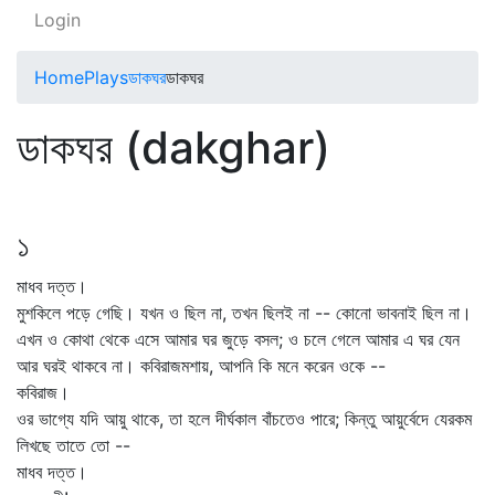
Login
Home
Plays
ডাকঘর
ডাকঘর
ডাকঘর (dakghar)
১
মাধব দত্ত।
মুশকিলে পড়ে গেছি। যখন ও ছিল না, তখন ছিলই না -- কোনো ভাবনাই ছিল না।
এখন ও কোথা থেকে এসে আমার ঘর জুড়ে বসল; ও চলে গেলে আমার এ ঘর যেন
আর ঘরই থাকবে না। কবিরাজমশায়, আপনি কি মনে করেন ওকে --
কবিরাজ।
ওর ভাগ্যে যদি আয়ু থাকে, তা হলে দীর্ঘকাল বাঁচতেও পারে; কিন্তু আয়ুর্বেদে যেরকম
লিখছে তাতে তো --
মাধব দত্ত।