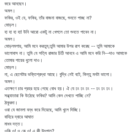
করে আনছেন।
অমল।
ফকির, ওই যে, ফকির, তাঁর বাজনা বাজছে, শুনতে পাচ্ছ না?
মোড়ল।
হা হা হা হা! উনি আরো একটু না খেপলে তো শুনতে পাবেন না।
অমল।
মোড়লমশায়, আমি মনে করতুম,তুমি আমার উপর রাগ করেছ -- তুমি আমাকে
ভালোবাস না। তুমি যে সত্যি রাজার চিঠি আনবে এ আমি মনে করি নি--দাও আমাকে
তোমার পায়ের ধুলো দাও।
মোড়ল।
না, এ ছেলেটার ভক্তিশ্রদ্ধা আছে। বুদ্ধি নেই বটে, কিন্তু মনটা ভালো।
অমল।
এতক্ষণে চার প্রহর হয়ে গেছে বোধ হয়। ঐ যে ঢং ঢং ঢং -- ঢং ঢং ঢং।
সন্ধ্যাতারা কি উঠেছে ফকির? আমি কেন দেখতে পাচ্ছি নে?
ঠাকুরদা।
ওরা যে জানলা বন্ধ করে দিয়েছে, আমি খুলে দিচ্ছি।
বাহিরে দ্বারে আঘাত
মাধব দত্ত।
ওকি ও! ও কে ও! এ কী উৎপাত?