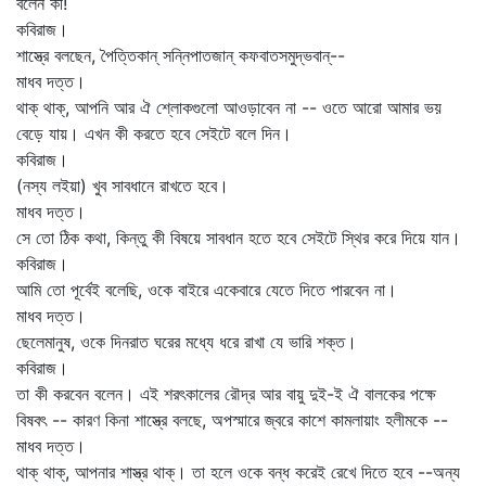
বলেন কী!
কবিরাজ।
শাস্ত্রে বলছেন, পৈত্তিকান্‌ সন্নিপাতজান্‌ কফবাতসমুদ্ভবান্‌--
মাধব দত্ত।
থাক্‌ থাক্‌, আপনি আর ঐ শ্লোকগুলো আওড়াবেন না -- ওতে আরো আমার ভয়
বেড়ে যায়। এখন কী করতে হবে সেইটে বলে দিন।
কবিরাজ।
(নস্য লইয়া) খুব সাবধানে রাখতে হবে।
মাধব দত্ত।
সে তো ঠিক কথা, কিন্তু কী বিষয়ে সাবধান হতে হবে সেইটে স্থির করে দিয়ে যান।
কবিরাজ।
আমি তো পূর্বেই বলেছি, ওকে বাইরে একেবারে যেতে দিতে পারবেন না।
মাধব দত্ত।
ছেলেমানুষ, ওকে দিনরাত ঘরের মধ্যে ধরে রাখা যে ভারি শক্ত।
কবিরাজ।
তা কী করবেন বলেন। এই শরৎকালের রৌদ্র আর বায়ু দুই-ই ঐ বালকের পক্ষে
বিষবৎ -- কারণ কিনা শাস্ত্রে বলছে, অপস্মারে জ্বরে কাশে কামলায়াং হলীমকে --
মাধব দত্ত।
থাক্‌ থাক্‌, আপনার শাস্ত্র থাক্‌। তা হলে ওকে বন্ধ করেই রেখে দিতে হবে --অন্য