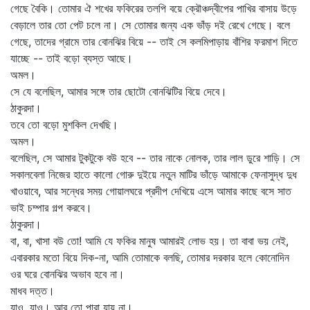
গেছে বৈকি। তোমার ঐ শখের ফকিরের তলপি বয়ে ক্রৌঞ্চদ্বীপের পাখির বাসায় উড়ে
বেড়ালে তার তো পেট চলে না। সে তোমার জন্য এক ভাঁড় দই রেখে গেছে। বলে
গেছে, তাদের গ্রামে তার বোনঝির বিয়ে -- তাই সে কলমিপাড়ায় বাঁশির ফরমাশ দিতে
যাচ্ছে -- তাই বড়ো ব্যস্ত আছে।
অমল।
সে যে বলেছিল, আমার সঙ্গে তার ছোটো বোনঝিটির বিয়ে দেবে।
ঠাকুরদা।
তবে তো বড়ো মুশকিল দেখছি।
অমল।
বলেছিল, সে আমার টুকটুকে বউ হবে -- তার নাকে নোলক, তার লাল ডুরে শাড়ি। সে
সকালবেলা নিজের হাতে কালো গোরু দুইয়ে নতুন মাটির ভাঁড়ে আমাকে ফেনাসুদ্ধ দুধ
খাওয়াবে, আর সন্ধের সময় গোয়ালঘরে প্রদীপ দেখিয়ে এসে আমার কাছে বসে সাত
ভাই চম্পার গল্প করবে।
ঠাকুরদা।
বা, বা, খাসা বউ তো! আমি যে ফকির মানুষ আমারই লোভ হয়। তা বাবা ভয় নেই,
এবারকার মতো বিয়ে দিক-না, আমি তোমাকে বলছি, তোমার দরকার হলে কোনোদিন
ওর ঘরে বোনঝির অভাব হবে না।
মাধব দত্ত।
যাও, যাও। আর তো পারা যায় না।