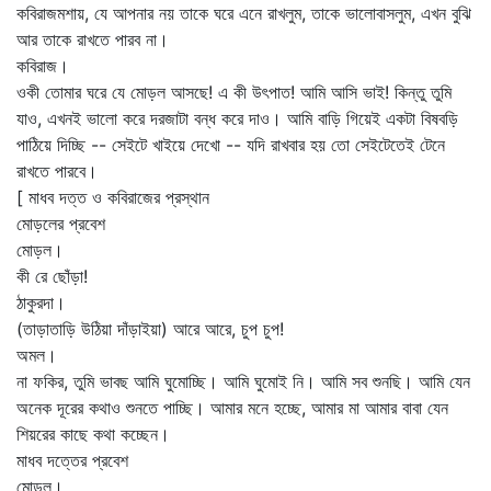
কবিরাজমশায়, যে আপনার নয় তাকে ঘরে এনে রাখলুম, তাকে ভালোবাসলুম, এখন বুঝি
আর তাকে রাখতে পারব না।
কবিরাজ।
ওকী তোমার ঘরে যে মোড়ল আসছে! এ কী উৎপাত! আমি আসি ভাই! কিন্তু তুমি
যাও, এখনই ভালো করে দরজাটা বন্ধ করে দাও। আমি বাড়ি গিয়েই একটা বিষবড়ি
পাঠিয়ে দিচ্ছি -- সেইটে খাইয়ে দেখো -- যদি রাখবার হয় তো সেইটেতেই টেনে
রাখতে পারবে।
[ মাধব দত্ত ও কবিরাজের প্রস্থান
মোড়লের প্রবেশ
মোড়ল।
কী রে ছোঁড়া!
ঠাকুরদা।
(তাড়াতাড়ি উঠিয়া দাঁড়াইয়া) আরে আরে, চুপ চুপ!
অমল।
না ফকির, তুমি ভাবছ আমি ঘুমোচ্ছি। আমি ঘুমোই নি। আমি সব শুনছি। আমি যেন
অনেক দূরের কথাও শুনতে পাচ্ছি। আমার মনে হচ্ছে, আমার মা আমার বাবা যেন
শিয়রের কাছে কথা কচ্ছেন।
মাধব দত্তের প্রবেশ
মোড়ল।