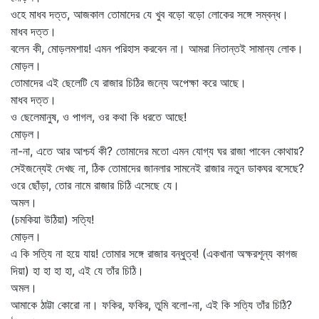
ওহে মাধব দত্ত, আজকাল তোমাদের যে খুব বড়ো বড়ো লোকের সঙ্গে সম্বন্ধ।
মাধব দত্ত।
বলেন কী, মোড়লমশায়! এমন পরিহাস করবেন না। আমরা নিতান্তই সামান্য লোক।
মোড়ল।
তোমাদের এই ছেলেটি যে রাজার চিঠির জন্যে অপেক্ষা করে আছে।
মাধব দত্ত।
ও ছেলেমানুষ, ও পাগল, ওর কথা কি ধরতে আছে!
মোড়ল।
না-না, এতে আর আশ্চর্য কী? তোমাদের মতো এমন যোগ্য ঘর রাজা পাবেন কোথায়?
সেইজন্যেই দেখছ না, ঠিক তোমাদের জানলার সামনেই রাজার নতুন ডাকঘর বসেছে?
ওরে ছোঁড়া, তোর নামে রাজার চিঠি এসেছে যে।
অমল।
(চমকিয়া উঠিয়া) সত্যি!
মোড়ল।
এ কি সত্যি না হয়ে যায়! তোমার সঙ্গে রাজার বন্ধুত্ব! (একখানা অক্ষরশূন্য কাগজ
দিয়া) হা হা হা হা, এই যে তাঁর চিঠি।
অমল।
আমাকে ঠাট্টা কোরো না। ফকির, ফকির, তুমি বলো-না, এই কি সত্যি তাঁর চিঠি?