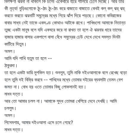
বিলক্ষণ! ঝরনা না থাকলে কি চলে! একেবারে হীরে গালিয়ে ঢেলে দিচ্ছে। আর তার
কী নৃত্য! নুড়িগুলোকে ঠুং-ঠাং ঠুং-ঠাং করে বাজাতে বাজাতে কেবই কল্‌ কল্‌ ঝর্‌ ঝর্‌
করতে করতে ঝরনাটি সমুদ্রের মধ্যে গিয়ে ঝাঁপ দিয়ে পড়ছে। কোনো কবিরাজের
বাবার সাধ্য নেই তাকে একদণ্ড কোথাও আটকে রাখে। পাখিগুলো আমাকে নিতান্ত
তুচ্ছ একটা মানুষ বলে যদি একঘরে করে না রাখত তা হলে ঐ ঝরনার ধারে তাদের
হাজার হাজার বাসার একপাশে বাসা বেঁধে সমুদ্রের ঢেউ দেখে দেখে সমস্ত দিনটা
কাটিয়ে দিতুম।
অমল।
আমি যদি পাখি হতুম তা হলে --
ঠাকুরদা।
তা হলে একটা ভারি মুশকিল হত। শুনলুম, তুমি নাকি দইওআলাকে বলে রেখেছ বড়ো
হলে তুমি দই বিক্রি করবে -- পাখিদের মধ্যে তোমার দইয়ের ব্যবসাটা তেমন বেশ
জমত না। বোধ হয় ওতে তোমার কিছু লোকসানই হত।
মাধব দত্ত।
আর তো আমার চলল না। আমাকে সুদ্ধ তোমরা খেপিয়ে দেবে দেখছি। আমি
চললুম।
অমল।
পিসেমশায়, আমার দইওআলা এসে চলে গেছে?
মাধব দত্ত।