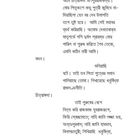
আমি চিত্রাঙ্গদা মণিপুররাজকন্যা।
মোর পিতৃবংশে কভু পুত্রী জন্মিবে না-
দিয়াছিলা হেন বর দেব উমাপতি
তপে তুষ্ট হয়ে। আমি সেই মহাবর
ব্যর্থ করিয়াছি। অমোঘ দেবতাবাক্য
মাতৃগর্ভে পশি দুর্বল প্রারম্ভ মোর
পারিল না পুরুষ করিতে শৈব তেজে,
এমনি কঠিন নারী আমি।
মদন।
শুনিয়াছি
বটে। তাই তব পিতা পুত্রের সমান
পালিয়াছে তোমা। শিখায়েছে ধনুর্বিদ্যা
রাজদণ্ডনীতি।
চিত্রাঙ্গদা।
তাই পুরুষের বেশে
নিত্য করি রাজকাজ যুবরাজরূপে,
ফিরি স্বেচ্ছামতে; নাহি জানি লজ্জা ভয়,
অন্তঃপুরবাস; নাহি জানি হাবভাব,
বিলাসচাতুরী; শিখিয়াছি ধনুর্বিদ্যা,