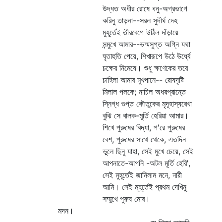
উদ্ধত অধীর রোষে ধনু-অগ্রভাগে
করিনু তাড়না--সরল সুদীর্ঘ দেহ
মুহূর্তেই তীরবেগে উঠিল দাঁড়ায়ে
সন্মুখে আমার--ভস্মসুপ্ত অগ্নি যথা
ঘৃতাহুতি পেয়ে, শিখারূপে উঠে উর্ধ্বে
চক্ষের নিমেষে। শুধু ক্ষণেকের তরে
চাহিলা আমার মুখপানে-- রোষদৃষ্টি
মিলাল পলকে; নাচিল অধরপ্রান্তে
স্নিগ্ধ গুপ্ত কৌতুকের মৃদূহাস্যরেখা
বুঝি সে বালক-মূর্তি হেরিয়া আমার।
শিখে পুরুষের বিদ্যা, প'রে পুরুষের
বেশ, পুরুষের সাথে থেকে, এতদিন
ভুলে ছিনু যাহা, সেই মুখে চেয়ে, সেই
আপনাতে-আপনি -অটল মূর্তি হেরি',
সেই মুহূর্তেই জানিলাম মনে, নারী
আমি। সেই মূহূর্তেই প্রথম দেখিনু
সম্মুখে পুরুষ মোর।
মদন।