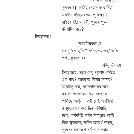
সে শিক্ষা আমারি
সূলক্ষণে। আমিই চেতন করে দিই
একদিন জীবনের শুভ পুণ্যক্ষণে
নারীরে হইতে নারী, পুরুষে পুরুষ।
কী ঘটিল পরে?
চিত্রাঙ্গদা।
সভয়বিষ্ময়কণ্ঠে
শুধানু,"কে তুমি?" শুনিনু উত্তর,"আমি
পার্থ, কুরুবংশধর।"
রহিনু দাঁড়ায়ে
চিত্রপ্রায়, ভুলে গেনু প্রণাম করিতে।
এই পার্থ? আজন্মের বিস্ময় আমার?
শুনেছিনু বটে, সত্যপালনের তরে
দ্বাদশ বৎসর বনে বনে ব্রক্ষ্ণচর্য
পালিছে অর্জুন। এই সেই পার্থবীর!
বাল্যদুরাশায় কত দিন করিয়াছি
মনে, পার্থকীর্তি করিব নিস্প্রভ আমি
নিজ ভুজবলে; সাধিব অব্যর্থ লক্ষ্য;
পুরুষের ছদ্মবেশে মাগিব সংগ্রাম