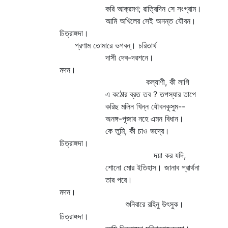
করি আক্রমণ; রাত্রিদিন সে সংগ্রাম।
আমি অখিলের সেই অনন্ত যৌবন।
চিত্রাঙ্গদা।
প্রণাম তোমারে ভগবন্‌। চরিতার্থ
দাসী দেব-দরশনে।
মদন।
কল্যাণী, কী লাগি
এ কঠোর ব্রত তব ? তপস্যার তাপে
করিছ মলিন খিন্ন যৌবনকূসুম--
অনঙ্গ-পূজার নহে এমন বিধান।
কে তুমি, কী চাও ভদ্রে।
চিত্রাঙ্গদা।
দয়া কর যদি,
শোনো মোর ইতিহাস। জানাব প্রার্থনা
তার পরে।
মদন।
শুনিবারে রহিনু উৎসুক।
চিত্রাঙ্গদা।