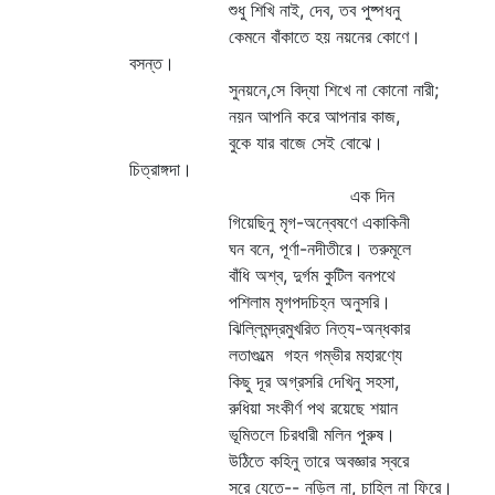
শুধু শিখি নাই, দেব, তব পুষ্পধনু
কেমনে বাঁকাতে হয় নয়নের কোণে।
বসন্ত।
সুনয়নে,সে বিদ্যা শিখে না কোনো নারী;
নয়ন আপনি করে আপনার কাজ,
বুকে যার বাজে সেই বোঝে।
চিত্রাঙ্গদা।
এক দিন
গিয়েছিনু মৃগ-অন্বেষণে একাকিনী
ঘন বনে, পূর্ণা-নদীতীরে। তরুমূলে
বাঁধি অশ্ব, দুর্গম কুটিল বনপথে
পশিলাম মৃগপদচিহ্ন অনুসরি।
ঝিল্লিমন্দ্রমুখরিত নিত্য-অন্ধকার
লতাগুল্মে গহন গম্ভীর মহারণ্যে
কিছু দূর অগ্রসরি দেখিনু সহসা,
রুধিয়া সংকীর্ণ পথ রয়েছে শয়ান
ভূমিতলে চিরধারী মলিন পুরুষ।
উঠিতে কহিনু তারে অবজ্ঞার স্বরে
সরে যেতে-- নড়িল না, চাহিল না ফিরে।