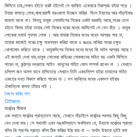
কিনিতে চায়,সেখান হইতে ভ্রষ্ট হইলেই সে ব্যক্তি একেবারে নিরাশ্রয় হইয়া পড়ে ।
ইহারা বাসাড়ে লোক,খামখেয়ালী ঘরওয়ালা উচ্ছেদ করিয়া দিলে ইহাদের আর দাঁড়াইবার
জায়গা থাকে না। কিন্তু ভাবুক লোকদিগের নিজের একটা ঘরবাড়ি আছে,পরের চোখ
হইতে বিদায় হইয়া তাহার সেই নিজের ঘরের মধ্যে আসিলেই সে যেন বাঁচে । ভাবুক
লোকেরা যথার্থ গৃহস্থ লোক । আর যাহারা নিজের মনের মধ্যে আশ্রয় পায় না,
তাহারা কাজেই পরের চক্ষু অবলম্বন করিয়া থাকে ও রঙচঙ মাখিয়া পরের চক্ষুর
খোশামোদ করিতে থাকে । ভাবুকদিগের নিজের মনের মধ্যে কি অটল আশ্রয় আছে !
এই জন্যই দেখা যায়,ভাবুক লোকেরা বাহিরের লোকজনের সহিত বড় একটা মিশিতে
পারেন না, কন্ঠাগ্র ভদ্রতার আইন কানুনের সহিত কোন সম্পর্ক রাখেন না । যেখানে
চল্লিশ জন অলস ভাবে হাসিতেছে সেখানে তিনি একচল্লিশ হইয়া তাহাদের সহিত
একত্রে দন্ত বিকাশ করিতে পারেন না । দশ ব্যক্তির মধ্যে একাদশ হইবার
ঐকান্তিক বাসনা তাঁহার নাই ।
বৈষ্ণব কবির গান
Others
মর্ত্ত্যের সীমানা
এক স্থানে মর্ত্ত্যের প্রান্তদেশ আছে, সেখানে দাঁড়াইলে মর্ত্ত্যের পরপার কিছু কিছু
যেন দেখা যায়। সে স্থানটা এমন সঙ্কটস্থানে অবস্থিত যে, উহাকে মর্ত্ত্যের প্রান্ত
বলিব কি স্বর্গের প্রান্ত বলিব ঠিক করিয়া উঠা যায় না -- অর্থাৎ উহাকে দুইই বলা