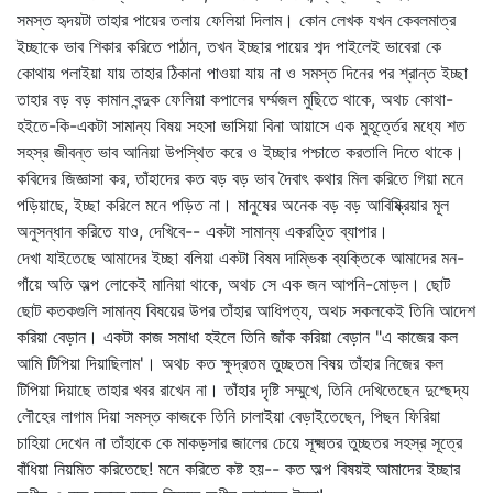
সমস্ত হৃদয়টা তাহার পায়ের তলায় ফেলিয়া দিলাম। কোন লেখক যখন কেবলমাত্র
ইচ্ছাকে ভাব শিকার করিতে পাঠান, তখন ইচ্ছার পায়ের শব্দ পাইলেই ভাবেরা কে
কোথায় পলাইয়া যায় তাহার ঠিকানা পাওয়া যায় না ও সমস্ত দিনের পর শ্রান্ত ইচ্ছা
তাহার বড় বড় কামান বন্দুক ফেলিয়া কপালের ঘর্ম্মজল মুছিতে থাকে, অথচ কোথা-
হইতে-কি-একটা সামান্য বিষয় সহসা ভাসিয়া বিনা আয়াসে এক মুহূর্ত্তের মধ্যে শত
সহস্র জীবন্ত ভাব আনিয়া উপস্থিত করে ও ইচ্ছার পশ্চাতে করতালি দিতে থাকে।
কবিদের জিজ্ঞাসা কর, তাঁহাদের কত বড় বড় ভাব দৈবাৎ কথার মিল করিতে গিয়া মনে
পড়িয়াছে, ইচ্ছা করিলে মনে পড়িত না। মানুষের অনেক বড় বড় আবিষ্ক্রিয়ার মূল
অনুসন্ধান করিতে যাও, দেখিবে-- একটা সামান্য একরত্তি ব্যাপার।
দেখা যাইতেছে আমাদের ইচ্ছা বলিয়া একটা বিষম দাম্ভিক ব্যক্তিকে আমাদের মন-
গাঁয়ে অতি অল্প লোকেই মানিয়া থাকে, অথচ সে এক জন আপনি-মোড়ল। ছোট
ছোট কতকগুলি সামান্য বিষয়ের উপর তাঁহার আধিপত্য, অথচ সকলকেই তিনি আদেশ
করিয়া বেড়ান। একটা কাজ সমাধা হইলে তিনি জাঁক করিয়া বেড়ান "এ কাজের কল
আমি টিপিয়া দিয়াছিলাম'। অথচ কত ক্ষুদ্রতম তুচ্ছতম বিষয় তাঁহার নিজের কল
টিপিয়া দিয়াছে তাহার খবর রাখেন না। তাঁহার দৃষ্টি সম্মুখে, তিনি দেখিতেছেন দুশ্ছেদ্য
লৌহের লাগাম দিয়া সমস্ত কাজকে তিনি চালাইয়া বেড়াইতেছেন, পিছন ফিরিয়া
চাহিয়া দেখেন না তাঁহাকে কে মাকড়সার জালের চেয়ে সূক্ষ্মতর তুচ্ছতর সহস্র সূত্রে
বাঁধিয়া নিয়মিত করিতেছে! মনে করিতে কষ্ট হয়-- কত অল্প বিষয়ই আমাদের ইচ্ছার