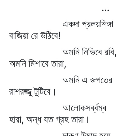
...
একদা প্রলয়শিঙ্গা
বাজিয়া রে উঠিবে!
অমনি নিভিবে রবি,
অমনি মিশাবে তারা,
অমনি এ জগতের
রাশরজ্জু টুটিবে।
আলোকসর্ব্বম্ব
হারা, অন্ধ যত গ্রহ তারা।
দারুণ উন্মাদ হয়ে