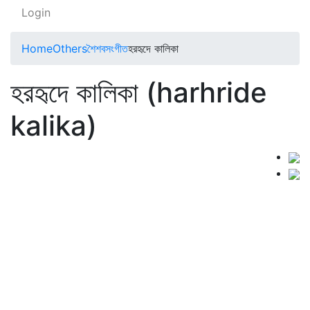
Login
Home
Others
শৈশবসংগীত
হরহৃদে কালিকা
হরহৃদে কালিকা (harhride
kalika)