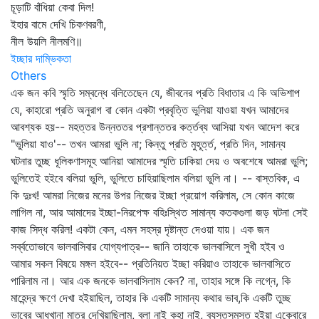
চূড়াটি বাঁধিয়া কেবা দিল!
ইহার বামে দেখি চিকণবরণী,
নীল উয়লি নীলমণি॥
ইচ্ছার দাম্ভিকতা
Others
এক জন কবি স্মৃতি সম্বন্ধে বলিতেছেন যে, জীবনের প্রতি বিধাতার এ কি অভিশাপ
যে, কাহারো প্রতি অনুরাগ বা কোন একটা প্রবৃত্তি ভুলিয়া যাওয়া যখন আমাদের
আবশ্যক হয়-- মহত্তর উন্নততর প্রশান্ততর কর্ত্তব্য আসিয়া যখন আদেশ করে
"ভুলিয়া যাও'-- তখন আমরা ভুলি না; কিন্তু প্রতি মুহূর্ত্ত, প্রতি দিন, সামান্য
ঘটনার তুচ্ছ ধূলিকণাসমূহ আনিয়া আমাদের স্মৃতি ঢাকিয়া দেয় ও অবশেষে আমরা ভুলি;
ভুলিতেই হইবে বলিয়া ভুলি, ভুলিতে চাহিয়াছিলাম বলিয়া ভুলি না। -- বাস্তবিক, এ
কি দুঃখ! আমরা নিজের মনের উপর নিজের ইচ্ছা প্রয়োগ করিলাম, সে কোন কাজে
লাগিল না, আর আমাদের ইচ্ছা-নিরপেক্ষ বহিঃস্থিত সামান্য কতকগুলা জড় ঘটনা সেই
কাজ সিদ্ধ করিল! একটা কেন, এমন সহস্র দৃষ্টান্ত দেওয়া যায়। এক জন
সর্ব্বতোভাবে ভালবাসিবার যোগ্যপাত্র-- জানি তাহাকে ভালবাসিলে সুখী হইব ও
আমার সকল বিষয়ে মঙ্গল হইবে-- প্রতিনিয়ত ইচ্ছা করিয়াও তাহাকে ভালবাসিতে
পারিলাম না। আর এক জনকে ভালবাসিলাম কেন? না, তাহার সঙ্গে কি লগ্নে, কি
মাহেন্দ্র ক্ষণে দেখা হইয়াছিল, তাহার কি একটি সামান্য কথার ভাব,কি একটি তুচ্ছ
ভাবের আধখানা মাত্র দেখিয়াছিলাম, বলা নাই কহা নাই, ব্যস্তসমস্ত হইয়া একেবারে