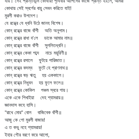
যায়। সেই প্রান্তভূমি কোথায়! পৃথিবীর আপিসের কাজে শ্রান্ত হইলে, আমরা
কোথায় সেই স্বর্গের বায়ু সেবন করিতে যাই!
মুরলী করাও উপদেশ।
যে রন্ধ্রে যে ধ্বনি উঠে জানহ বিশেষ।
কোন্‌ রন্ধ্রে বাজে বাঁশী অতি অনুপাম।
কোন্‌ রন্ধ্রে রাধা ব'লে ডাকে আমার নাম॥
কোন্‌ রন্ধ্রে বাজে বাঁশী সুললিতধ্বনি।
কোন্‌ রন্ধ্রে কেকা শব্দে নাচে ময়ূরিণী॥
কোন্‌ রন্ধ্রে রসালে ফুটয়ে পারিজাত।
কোন্‌ রন্ধ্রে কদম্ব ফুটে হে প্রাণনাথ॥
কোন্‌ রন্ধ্রে ষড় ঋতু হয় এককালে।
কোন্‌ রন্ধ্রে নিধুবন হয় ফুলে ফলে॥
কোন্‌ রন্ধ্রে কোকিল পঞ্চম স্বরে গায়।
একে একে শিখাইয়া দেহ শ্যামরায়॥
জ্ঞানদাস কহে হাসি।
"রাধে মোর" বোল বাজিবেক বাঁশী॥
আজু কে গো মুরলী বাজায়!
এ ত কভু নহে শ্যামরায়!
ইহার গৌর বরণে করে আলো,