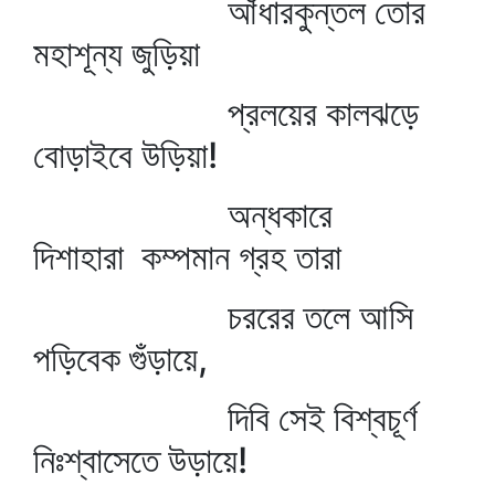
আঁধারকুন্তল তোর
মহাশূন্য জুড়িয়া
প্রলয়ের কালঝড়ে
বোড়াইবে উড়িয়া!
অন্ধকারে
দিশাহারা কম্পমান গ্রহ তারা
চররের তলে আসি
পড়িবেক গুঁড়ায়ে,
দিবি সেই বিশ্বচূর্ণ
নিঃশ্বাসেতে উড়ায়ে!