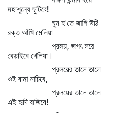
মহাশূন্যে ছুটিবে!
ঘুম হ'তে জাগি উঠি
রক্ত আঁখি মেলিয়া
প্রলয়, জগৎ লয়ে
বেড়াইবে খেলিয়া।
প্রলয়ের তালে তালে
ওই বামা নাচিবে,
প্রলয়ের তালে তালে
এই হৃদি বাজিবে!