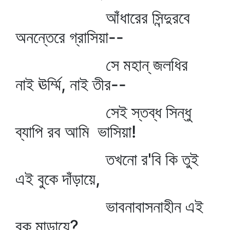
আঁধারের সিন্দুরবে
অনন্তেরে গ্রাসিয়া--
সে মহান্‌ জলধির
নাই ঊর্ম্মি, নাই তীর--
সেই স্তব্ধ সিন্ধু
ব্যাপি রব আমি ভাসিয়া!
তখনো র'বি কি তুই
এই বুকে দাঁড়ায়ে,
ভাবনাবাসনাহীন এই
বুক মাড়ায়ে?