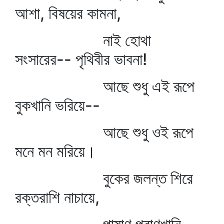
আশা, বিষয়ের কামনা,
নাই হোথা
সংসারের-- পৃথিবীর ভাবনা!
আছে শুধু এই রূপে
বুকখানি ভরিয়ে--
আছে শুধু ওই রূপে
মনে মন মরিয়ে।
বুকের জলন্ত শিরে
রক্তরাশি নাচায়ে,