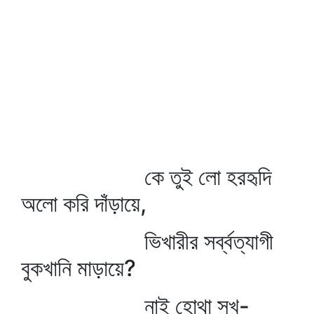
কে তুই লো হরহৃদি
অলো করি দাঁড়ায়ে,
ভিখারীর সর্ব্বত্যাগী
বুকখানি মাড়ায়ে?
নাই হোথা সুখ-