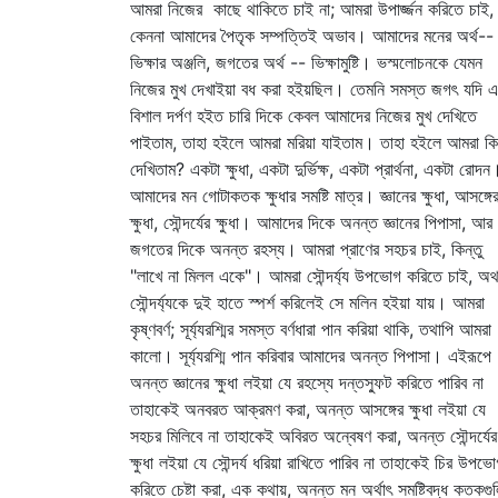
আমরা নিজের কাছে থাকিতে চাই না; আমরা উপার্জ্জন করিতে চাই,
কেননা আমাদের পৈতৃক সম্পত্তিই অভাব। আমাদের মনের অর্থ--
ভিক্ষার অঞ্জলি, জগতের অর্থ -- ভিক্ষামুষ্টি। ভস্মলোচনকে যেমন
নিজের মুখ দেখাইয়া বধ করা হইয়ছিল। তেমনি সমস্ত জগৎ যদি এ
বিশাল দর্পণ হইত চারি দিকে কেবল আমাদের নিজের মুখ দেখিতে
পাইতাম, তাহা হইলে আমরা মরিয়া যাইতাম। তাহা হইলে আমরা কি
দেখিতাম? একটা ক্ষুধা, একটা দুর্ভিক্ষ, একটা প্রার্থনা, একটা রোদন
আমাদের মন গোটাকতক ক্ষুধার সমষ্টি মাত্র। জ্ঞানের ক্ষুধা, আসঙ্গে
ক্ষুধা, সৌন্দর্যের ক্ষুধা। আমাদের দিকে অনন্ত জ্ঞানের পিপাসা, আর
জগতের দিকে অনন্ত রহস্য। আমরা প্রাণের সহচর চাই, কিন্তু
"লাখে না মিলল একে"। আমরা সৌন্দর্য্য উপভোগ করিতে চাই, অ
সৌন্দর্য্যকে দুই হাতে স্পর্শ করিলেই সে মলিন হইয়া যায়। আমরা
কৃষ্ণবর্ণ; সূর্য্যরশ্মির সমস্ত বর্ণধারা পান করিয়া থাকি, তথাপি আমরা
কালো। সূর্য্যরশ্মি পান করিবার আমাদের অনন্ত পিপাসা। এইরূপে
অনন্ত জ্ঞানের ক্ষুধা লইয়া যে রহস্যে দন্তস্ফুট করিতে পারিব না
তাহাকেই অনবরত আক্রমণ করা, অনন্ত আসঙ্গের ক্ষুধা লইয়া যে
সহচর মিলিবে না তাহাকেই অবিরত অন্বেষণ করা, অনন্ত সৌন্দর্যের
ক্ষুধা লইয়া যে সৌন্দর্য ধরিয়া রাখিতে পারিব না তাহাকেই চির উপভ
করিতে চেষ্টা করা, এক কথায়, অনন্ত মন অর্থাৎ সমষ্টিবদ্ধ কতকগু