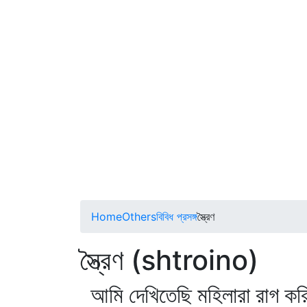
Home
Others
বিবিধ প্রসঙ্গ
স্ত্রৈণ
স্ত্রৈণ (shtroino)
আমি দেখিতেছি মহিলারা রাগ কর