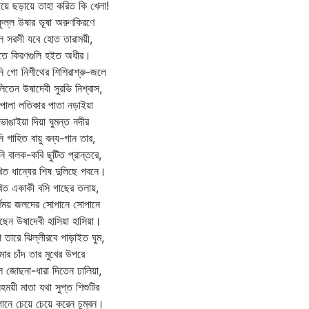
য়ে ছড়ায়ে তাহা করিত কি খেলা!
ফুল্ল উষার ভূষা অরুণকিরণে
ল সরসী যবে হোত তারাময়ী,
তে কিরণগুলি হইত অধীর।
ি গো নিশীথের শিশিরাশ্রু-জলে
িতেন উষাদেবী সুরভি নিশ্বাস,
পালা লতিকার পাতা নড়াইয়া
 ভাঙাইয়া দিয়া ঘুমন্ত নদীর
ি গাহিত বায়ু বন্য-গান তার,
ি বালক-কবি ছুটিত প্রান্তরে,
িত ধান্যের শিষ দুলিছে পবনে।
িত একাকী বসি গাছের তলায়,
র্ণময় জলদের সোপানে সোপানে
ছেন উষাদেবী হাসিয়া হাসিয়া।
া তারে ঝিল্লীরবে পাড়াইত ঘুম,
্ণিমার চাঁদ তার মুখের উপরে
 জোছনা-ধারা দিতেন ঢালিয়া,
েহময়ী মাতা যথা সুপ্ত শিশুটির
পানে চেয়ে চেয়ে করেন চুম্বন।