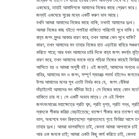
উদ্রেক না হইলে সে বাহির হইবার কোন আবশ্যক দেখে না। যাহা 
একঘেয়ে, তাহাই আমাদিগকে আমাদের নিজের কাছে প্রেরণ করে।
জন্যই একঘেয়ে সুরের মধ্যে একটি করুণ ভাব আছে।
যখনি আমরা আমাদের নিজের কাছে থাকি, তখনই আমাদের দুঃখ।
আমরা নিজের কাছ হইতে পলাইয়া থাকিতে পারিলেই সুখে থাকি। 
বাহ্য জগৎ সুন্দর আকার ধারণ করে, তখন আমরা কেন সুখে থাকি?
কারণ, তখন আমাদের মন তাহার নিজের হাত এড়াইয়া বাহিরে সঞ্চরণ
করিতে পারে; আর যখন আমাদের চারি দিকে বাহ্য জগৎ কদর্য্য মূর্ত্
ধারণ করে, তখন আমাদের মনকে দায়ে পড়িয়া নিজের কাছেই ফিরিয়
আসিতে হয় ও আমরা অসুখী হই। এই জন্যই, আমাদের অন্তর ও
বাহির, আমাদের মন ও জগৎ, সম্পূর্ণ স্বতন্ত্র পদার্থ হইলেও জগতে
উপর আমাদের মনের সুখ এতটা নির্ভর করে যে, জগৎ বেঁকিয়া
দাঁড়াইলেই আমাদের মন কাঁদিয়া উঠে। সে নিজের কাছে কোন মতে
থাকিতে চায় না। সে একটি অভাব মাত্র। সে এই বিশাল
জগৎসংসারের মহাক্ষেত্রে প্রতি শব্দ, প্রতি দৃশ্য, প্রতি গন্ধ, প্রত
স্বাদকে শীকার করিয়া বেড়াইতেছে; যতক্ষণ শীকার করে ততক্ষণ থা
ভাল, অবশেষে যখন রিক্তহস্তে শ্রান্তদেহে গৃহে ফিরিয়া আসে ত
তাহার দুঃখ। আমরা ভালবাসিতে চাই, কেননা আমরা আপনাকে চাই 
আর এক জনকে চাই; আমরা একটা কিছু কার্য করিতে চাই, কেননা