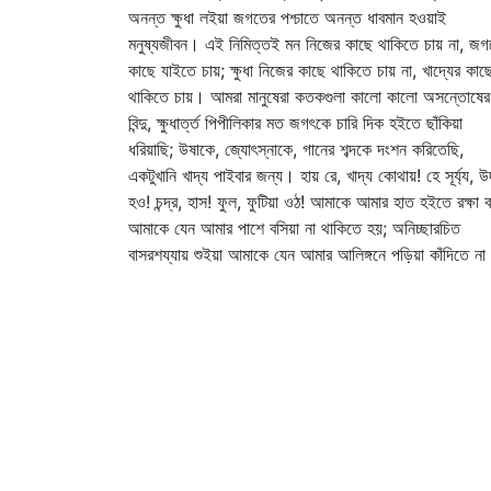
অনন্ত ক্ষুধা লইয়া জগতের পশ্চাতে অনন্ত ধাবমান হওয়াই
মনুষ্যজীবন। এই নিমিত্তই মন নিজের কাছে থাকিতে চায় না, জগ
কাছে যাইতে চায়; ক্ষুধা নিজের কাছে থাকিতে চায় না, খাদ্যের কাছ
থাকিতে চায়। আমরা মানুষেরা কতকগুলা কালো কালো অসন্তোষের
বিন্দু, ক্ষুধার্ত্ত পিপীলিকার মত জগৎকে চারি দিক হইতে ছাঁকিয়া
ধরিয়াছি; উষাকে, জ্যোৎস্নাকে, গানের শব্দকে দংশন করিতেছি,
একটুখানি খাদ্য পাইবার জন্য। হায় রে, খাদ্য কোথায়! হে সূর্য্য, 
হও! চন্দ্র, হাস! ফুল, ফুটিয়া ওঠ! আমাকে আমার হাত হইতে রক্ষা 
আমাকে যেন আমার পাশে বসিয়া না থাকিতে হয়; অনিচ্ছারচিত
বাসরশয্যায় শুইয়া আমাকে যেন আমার আলিঙ্গনে পড়িয়া কাঁদিতে না