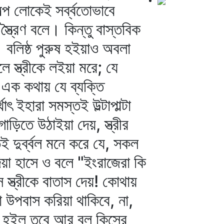
্প লোকেই সর্ব্বতোভাবে
্ত্রৈণ বলে। কিন্তু বাস্তবিক
ে। বলিষ্ঠ পুরুষ হইয়াও অবলা
লে স্ত্রীকে লইয়া মরে; যে
ে; এক কথায় যে ব্যক্তি
ৎ ইহারা সমস্তই উল্টাপাল্টা
াড়িতে উঠাইয়া দেয়, স্ত্রীর
তই দুর্ব্বল মনে করে যে, সকল
িয়া হাসে ও বলে "ইংরাজেরা কি
সে স্ত্রীকে বাতাস দেয়! কোথায়
রা উপবাস করিয়া থাকিবে, না,
যদি হইল তবে আর বল কিসের