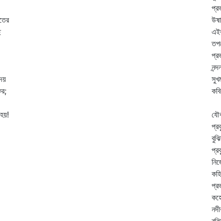
প্র
তের
উষা
ে
এইর
তপন
প্র
নন্
উদয়
সুখ
কর;
কব
 হয়!
যৌব
প্র
বুঝ
প্র
নিজ
কহি
প্র
কহে
নদী