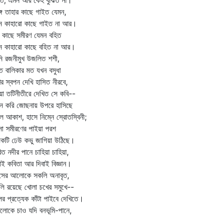
িত, এমন আর কেহ বুঝিত না।
ঙ্গ তাহার কাছে গাইত যেমন,
ন কাহারো কাছে গাইত না আর।
 কাছে সমীরণ যেমন বহিত
ন কাহারো কাছে বহিত না আর।
ি রজনীমুখ উজলিত শশী,
্ত বালিকার মত যখন বসুধা
ের স্বপন দেখি হাসিত নীরবে,
য়া তটিনীতীরে দেখিত সে কবি--
ান করি জোছনায় উপরে হাসিছে
ীল আকাশ, হাসে নিম্নে স্রোতস্বিনী;
া সমীরণের পাইয়া পরশ
েকটি ঢেউ কভু জাগিয়া উঠিছে।
িত নদীর পানে চাহিয়া চাহিয়া,
াই কবিতা আর দিবাই বিজ্ঞান।
বসের আলোকে সকলি অনাবৃত,
ি রয়েছে খোলা চখের সমুখে--
ের প্রত্যেক কাঁটা পাইবে দেখিতে।
ালোকে চাও যদি বনভূমি-পানে,