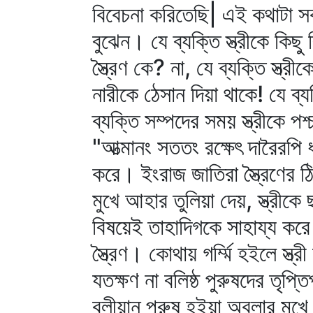
বিবেচনা করিতেছি| এই কথাটা সক
বুঝেন। যে ব্যক্তি স্ত্রীকে কি
স্ত্রৈণ কে? না, যে ব্যক্তি স্ত্
নারীকে ঠেসান দিয়া থাকে! যে ব্য
ব্যক্তি সম্পদের সময় স্ত্রীকে প
"আত্মানং সততং রক্ষেৎ দারৈরপি ধ
করে। ইংরাজ জাতিরা স্ত্রৈণের ঠি
মুখে আহার তুলিয়া দেয়, স্ত্রীকে
বিষয়েই তাহাদিগকে সাহায্য করে।
স্ত্রৈণ। কোথায় গর্ম্মি হইলে স্ত
যতক্ষণ না বলিষ্ঠ পুরুষদের তৃপ্
বলীয়ান্‌ পুরুষ হইয়া অবলার মু