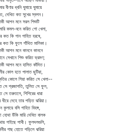
মার অমৃত-পানে আছিল মজিয়া।
ার বীণার ধ্বনি ঘুমায়ে ঘুমায়ে
িত, দেখিত কত সুখের স্বপন।
কী আপন মনে সরল শিশুটি
ারি কমল-বনে করিত গো খেলা,
র কত কি গান গাহিত হরষে,
র কত কি ফুলে গাঁথিত মালিকা।
াকী আপন মনে কাননে কাননে
ানে সেখানে শিশু করিত ভ্রমণ;
াকী আপন মনে হাসিত কাঁদিত।
ীর কোল হতে পালাত ছুটিয়া,
কৃতির কোলে গিয়া করিত সে খেলা--
ত সে প্রজাপতি, তুলিত সে ফুল,
ত সে তরুতলে, শিশিরের ধারা
ে ধীরে দেহে তার পড়িত ঝরিয়া।
ন কুলায়ে বসি গাহিত বিহঙ্গ,
া হোথা উঁকি মারি দেখিত বালক
ায় গাইছে পাখী। ফুলদলগুলি,
িনীর গাছ হোতে পড়িলে ঝরিয়া