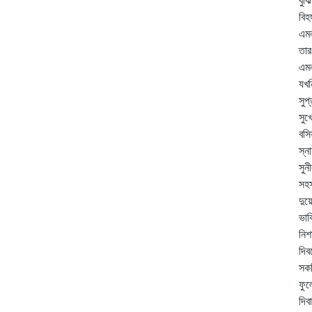
বুঝ
বিহ
এম
তার
এম
যখন
সুপ
সুখ
বসি
স্ন
সুন
সহস
দুয়
ভাব
নিশ
দি
সকল
ফুল
দিব