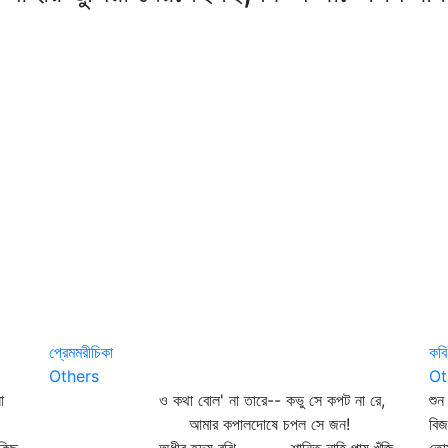
প্রেমমরীচিকা
কবি
Others
Ot
া
ও কথা বোল' না তারে-- কভু সে কপট না রে,
শুন
আমার কপালদোষে চপল সে জন!
বিজ