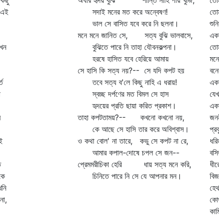
কিছু
অধীর হৃদয় বুঝি শান্তি নাহি পায় খুঁজি,
তো
 এই
সদাই মনের মত করে অন্বেষণ!
তোম
ভাল সে বাসিত যবে করে নি ছলনা।
শুন
মনে মনে জানিত সে, সত্য বুঝি ভালবাসে,
একা
যখন
বুঝিতে পারে নি তাহা যৌবনকল্পনা।
তোম
হরষে হাসিত যবে হেরিয়ে আমায়
মনে
সে হাসি কি সত্য নয়?-- সে যদি কপট হয়
বনে
তি
তবে সত্য ব'লে কিছু নাহি এ ধরায়!
এক
া
স্বচ্ছ দর্পণের মত বিমল সে হাস
যেখ
হৃদয়ের প্রতি ছায়া করিত প্রকাশ।
এক
র
তাহা কপটতাময়?-- কখনো কখনো নয়,
জনন
কে আছে সে হাসি তার করে অবিশ্বাস।
প্র
ই
ও কথা বোল' না তারে, কভু সে কপট না রে,
ধরি
আমার কপাল-দোষে চপল সে জন--
বসি
ি
প্রেমমরীচিকা হেরি ধায় সত্য মনে করি,
ধীর
কে
চিনিতে পারে নি সে যে আপনার মন।
বিজ
খনি
হেথ
না,
কোথ
কাম