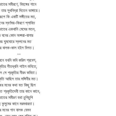
ভাতের সমীরণে, বিহঙ্গের গানে
 তার সুখনিদ্রা দিতেন ভাঙ্গায়ে।
ূপে কি একটি সঙ্গীতের মত,
ের স্বর্ণময়-কিরণে প্লাবিত
ভাতের একখানি মেঘের মতন,
দন বনের কোন অপ্সরা-বালার
ময় ঘুমঘোরে স্বপনের মত
ির বালক-কাল হইল বিগত।
--
নে যখনি কবি করিল প্রবেশ,
কৃতির গীতধ্বনি পাইল শুনিতে,
িল সে প্রকৃতির নীরব কবিতা।
কৃতি আছিল তার সঙ্গিনীর মত।
ের মনের কথা যত কিছু ছিল
ত প্রকৃতিদেবী তার কানে কানে,
ভাতের সমীরণ যথা চুপিচুপি
 কুসুমের কানে মরমবারতা।
র মনের গান বালক যেমন