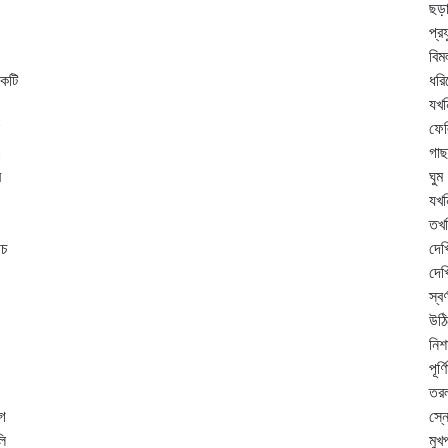
ছড়া
প্র
বিম
কটি
ধরি
যখন
ফেল
।
গাছ
র
ঘুম
যখন
তখন
থচ
দেখ
দেখ
স্ব
উঠি
নিশ
পূর
তরল
োগ
স্ন
লি
মুখ