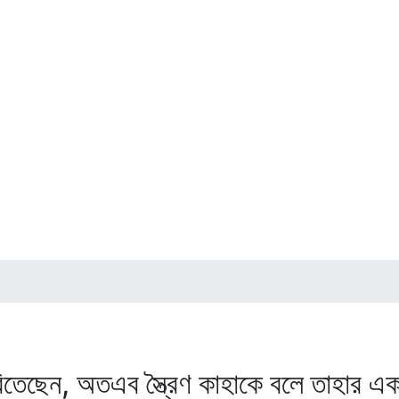
িতেছেন, অতএব স্ত্রৈণ কাহাকে বলে তাহার এ