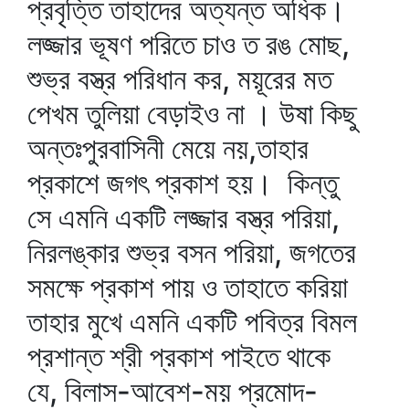
প্রবৃত্তি তাহাদের অত্যন্ত অধিক।
লজ্জার ভূষণ পরিতে চাও ত রঙ মোছ,
শুভ্র বস্ত্র পরিধান কর, ময়ূরের মত
পেখম তুলিয়া বেড়াইও না । উষা কিছু
অন্তঃপুরবাসিনী মেয়ে নয়,তাহার
প্রকাশে জগৎ প্রকাশ হয়। কিন্তু
সে এমনি একটি লজ্জার বস্ত্র পরিয়া,
নিরলঙ্কার শুভ্র বসন পরিয়া, জগতের
সমক্ষে প্রকাশ পায় ও তাহাতে করিয়া
তাহার মুখে এমনি একটি পবিত্র বিমল
প্রশান্ত শ্রী প্রকাশ পাইতে থাকে
যে, বিলাস-আবেশ-ময় প্রমোদ-