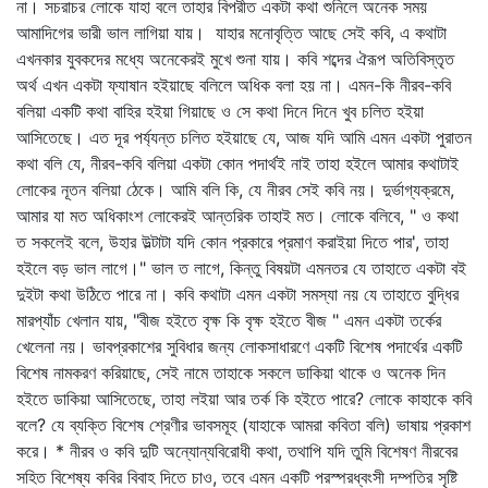
না। সচরাচর লোকে যাহা বলে তাহার বিপরীত একটা কথা শুনিলে অনেক সময়
আমাদিগের ভারী ভাল লাগিয়া যায়। যাহার মনোবৃত্তি আছে সেই কবি, এ কথাটা
এখনকার যুবকদের মধ্যে অনেকেরই মুখে শুনা যায়। কবি শব্দের ঐরূপ অতিবিস্তৃত
অর্থ এখন একটা ফ্যাষান হইয়াছে বলিলে অধিক বলা হয় না। এমন-কি নীরব-কবি
বলিয়া একটি কথা বাহির হইয়া গিয়াছে ও সে কথা দিনে দিনে খুব চলিত হইয়া
আসিতেছে। এত দূর পর্য্যন্ত চলিত হইয়াছে যে, আজ যদি আমি এমন একটা পুরাতন
কথা বলি যে, নীরব-কবি বলিয়া একটা কোন পদার্থই নাই তাহা হইলে আমার কথাটাই
লোকের নূতন বলিয়া ঠেকে। আমি বলি কি, যে নীরব সেই কবি নয়। দুর্ভাগ্যক্রমে,
আমার যা মত অধিকাংশ লোকেরই আন্তরিক তাহাই মত। লোকে বলিবে, " ও কথা
ত সকলেই বলে, উহার উল্টাটা যদি কোন প্রকারে প্রমাণ করাইয়া দিতে পার', তাহা
হইলে বড় ভাল লাগে।" ভাল ত লাগে, কিন্তু বিষয়টা এমনতর যে তাহাতে একটা বই
দুইটা কথা উঠিতে পারে না। কবি কথাটা এমন একটা সমস্যা নয় যে তাহাতে বুদ্ধির
মারপ্যাঁচ খেলান যায়, "বীজ হইতে বৃক্ষ কি বৃক্ষ হইতে বীজ " এমন একটা তর্কের
খেলেনা নয়। ভাবপ্রকাশের সুবিধার জন্য লোকসাধারণে একটি বিশেষ পদার্থের একটি
বিশেষ নামকরণ করিয়াছে, সেই নামে তাহাকে সকলে ডাকিয়া থাকে ও অনেক দিন
হইতে ডাকিয়া আসিতেছে, তাহা লইয়া আর তর্ক কি হইতে পারে? লোকে কাহাকে কবি
বলে? যে ব্যক্তি বিশেষ শ্রেণীর ভাবসমূহ (যাহাকে আমরা কবিতা বলি) ভাষায় প্রকাশ
করে। * নীরব ও কবি দুটি অন্যোন্যবিরোধী কথা, তথাপি যদি তুমি বিশেষণ নীরবের
সহিত বিশেষ্য কবির বিবাহ দিতে চাও, তবে এমন একটি পরস্পরধ্বংসী দম্পতির সৃষ্টি