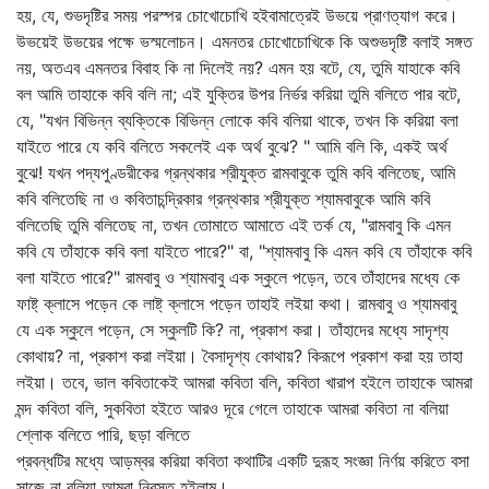
হয়, যে, শুভদৃষ্টির সময় পরস্পর চোখোচোখি হইবামাত্রেই উভয়ে প্রাণত্যাগ করে।
উভয়েই উভয়ের পক্ষে ভস্মলোচন। এমনতর চোখোচোখিকে কি অশুভদৃষ্টি বলাই সঙ্গত
নয়, অতএব এমনতর বিবাহ কি না দিলেই নয়? এমন হয় বটে, যে, তুমি যাহাকে কবি
বল আমি তাহাকে কবি বলি না; এই যুক্তির উপর নির্ভর করিয়া তুমি বলিতে পার বটে,
যে, "যখন বিভিন্ন ব্যক্তিকে বিভিন্ন লোকে কবি বলিয়া থাকে, তখন কি করিয়া বলা
যাইতে পারে যে কবি বলিতে সকলেই এক অর্থ বুঝে? " আমি বলি কি, একই অর্থ
বুঝে! যখন পদ্যপুণ্ডরীকের গ্রন্থকার শ্রীযুক্ত রামবাবুকে তুমি কবি বলিতেছ, আমি
কবি বলিতেছি না ও কবিতাচন্দ্রিকার গ্রন্থকার শ্রীযুক্ত শ্যামবাবুকে আমি কবি
বলিতেছি তুমি বলিতেছ না, তখন তোমাতে আমাতে এই তর্ক যে, "রামবাবু কি এমন
কবি যে তাঁহাকে কবি বলা যাইতে পারে?" বা, "শ্যামবাবু কি এমন কবি যে তাঁহাকে কবি
বলা যাইতে পারে?" রামবাবু ও শ্যামবাবু এক স্কুলে পড়েন, তবে তাঁহাদের মধ্যে কে
ফাষ্ট্‌ ক্লাসে পড়েন কে লাষ্ট্‌ ক্লাসে পড়েন তাহাই লইয়া কথা। রামবাবু ও শ্যামবাবু
যে এক স্কুলে পড়েন, সে স্কুলটি কি? না, প্রকাশ করা। তাঁহাদের মধ্যে সাদৃশ্য
কোথায়? না, প্রকাশ করা লইয়া। বৈসাদৃশ্য কোথায়? কিরূপে প্রকাশ করা হয় তাহা
লইয়া। তবে, ভাল কবিতাকেই আমরা কবিতা বলি, কবিতা খারাপ হইলে তাহাকে আমরা
মন্দ কবিতা বলি, সুকবিতা হইতে আরও দূরে গেলে তাহাকে আমরা কবিতা না বলিয়া
শ্লোক বলিতে পারি, ছড়া বলিতে
প্রবন্ধটির মধ্যে আড়ম্বর করিয়া কবিতা কথাটির একটি দুরূহ সংজ্ঞা নির্ণয় করিতে বসা
সাজে না বলিয়া আমরা নিরস্ত হইলাম।