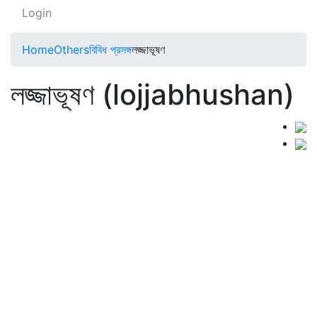
Login
Home
Others
বিবিধ প্রসঙ্গ
লজ্জাভূষণ
লজ্জাভূষণ (lojjabhushan)