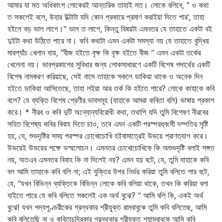
আমার যা মত অধিকাংশ লোকেরই আন্তরিক তাহাই মত। লোকে বলিবে, " ও কথা
ত সকলেই বলে, উহার উল্টাটা যদি কোন প্রকারে প্রমাণ করাইয়া দিতে পার', তাহা
হইলে বড় ভাল লাগে।" ভাল ত লাগে, কিন্তু বিষয়টা এমনতর যে তাহাতে একটা বই
দুইটা কথা উঠিতে পারে না। কবি কথাটা এমন একটা সমস্যা নয় যে তাহাতে বুদ্ধির
মারপ্যাঁচ খেলান যায়, "বীজ হইতে বৃক্ষ কি বৃক্ষ হইতে বীজ " এমন একটা তর্কের
খেলেনা নয়। ভাবপ্রকাশের সুবিধার জন্য লোকসাধারণে একটি বিশেষ পদার্থের একটি
বিশেষ নামকরণ করিয়াছে, সেই নামে তাহাকে সকলে ডাকিয়া থাকে ও অনেক দিন
হইতে ডাকিয়া আসিতেছে, তাহা লইয়া আর তর্ক কি হইতে পারে? লোকে কাহাকে কবি
বলে? যে ব্যক্তি বিশেষ শ্রেণীর ভাবসমূহ (যাহাকে আমরা কবিতা বলি) ভাষায় প্রকাশ
করে। * নীরব ও কবি দুটি অন্যোন্যবিরোধী কথা, তথাপি যদি তুমি বিশেষণ নীরবের
সহিত বিশেষ্য কবির বিবাহ দিতে চাও, তবে এমন একটি পরস্পরধ্বংসী দম্পতির সৃষ্টি
হয়, যে, শুভদৃষ্টির সময় পরস্পর চোখোচোখি হইবামাত্রেই উভয়ে প্রাণত্যাগ করে।
উভয়েই উভয়ের পক্ষে ভস্মলোচন। এমনতর চোখোচোখিকে কি অশুভদৃষ্টি বলাই সঙ্গত
নয়, অতএব এমনতর বিবাহ কি না দিলেই নয়? এমন হয় বটে, যে, তুমি যাহাকে কবি
বল আমি তাহাকে কবি বলি না; এই যুক্তির উপর নির্ভর করিয়া তুমি বলিতে পার বটে,
যে, "যখন বিভিন্ন ব্যক্তিকে বিভিন্ন লোকে কবি বলিয়া থাকে, তখন কি করিয়া বলা
যাইতে পারে যে কবি বলিতে সকলেই এক অর্থ বুঝে? " আমি বলি কি, একই অর্থ
বুঝে! যখন পদ্যপুণ্ডরীকের গ্রন্থকার শ্রীযুক্ত রামবাবুকে তুমি কবি বলিতেছ, আমি
কবি বলিতেছি না ও কবিতাচন্দ্রিকার গ্রন্থকার শ্রীযুক্ত শ্যামবাবুকে আমি কবি