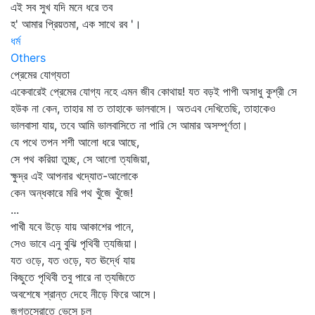
এই সব সুখ যদি মনে ধরে তব
হ' আমার প্রিয়তমা, এক সাথে রব '।
ধর্ম
Others
প্রেমের যোগ্যতা
একেবারেই প্রেমের যোগ্য নহে এমন জীব কোথায়! যত বড়ই পাপী অসাধু কুশ্রী সে
হউক না কেন, তাহার মা ত তাহাকে ভালবাসে। অতএব দেখিতেছি, তাহাকেও
ভালবাসা যায়, তবে আমি ভালবাসিতে না পারি সে আমার অসম্পূর্ণতা।
যে পথে তপন শশী আলো ধরে আছে,
সে পথ করিয়া তুচ্ছ, সে আলো ত্যজিয়া,
ক্ষুদ্র এই আপনার খদ্যোত-আলোকে
কেন অন্ধকারে মরি পথ খুঁজে খুঁজে!
...
পাখী যবে উড়ে যায় আকাশের পানে,
সেও ভাবে এনু বুঝি পৃথিবী ত্যজিয়া।
যত ওড়ে, যত ওড়ে, যত ঊর্দ্ধে যায়
কিছুতে পৃথিবী তবু পারে না ত্যজিতে
অবশেষে শ্রান্ত দেহে নীড়ে ফিরে আসে।
জগতস্রোতে ভেসে চল