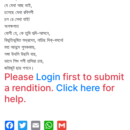
যে যেথা আছ ভাই,
চলেছে যেথা রবিশশী
চল রে সেথা যাই!
অপক্ষপাত
যোগী হে, কে তুমি হৃদি-আসনে,
বিভূতিভূষিত শুভ্রদেহ, নাচিছ দিক্‌-বসনে!
মহা আনন্দে পুলককায়,
গঙ্গা উথলি উছলি যায়,
ভালে শিশু শশী হাসিয়া চায়,
জটাজূট ছায় গগনে।
Please
Login
first to submit
a rendition.
Click here
for
help.