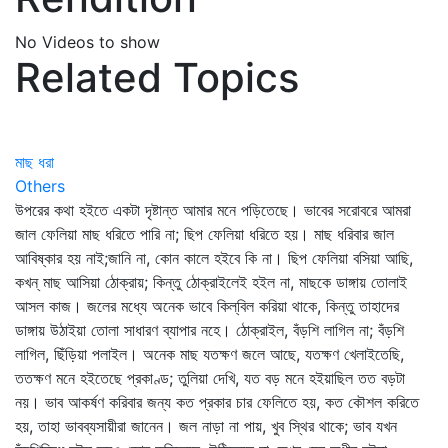
No Videos to show
Related Topics
মাছ ধরা
Others
উপরের কথা হইতে একটা দৃষ্টান্ত আমার মনে পড়িতেছে। ভাবের সরোবরে আমরা
জাল ফেলিয়া মাছ ধরিতে পারি না; ছিপ ফেলিয়া ধরিতে হয়। মাছ ধরিবার জাল
আবিষ্কার হয় নাই;জানি না, কোন কালে হইবে কি না। ছিপ ফেলিয়া বসিয়া আছি,
কখন্‌ মাছ আসিয়া ঠোক্‌রায়; কিন্তু ঠোক্‌রাইলেই হইল না, মাছকে ডাঙ্গায় তোলাই
আসল কাজ। জলের মধ্যে অনেক ভাবে কিল্‌বিল করিয়া থাকে, কিন্তু তাহাদের
ডাঙ্গায় উঠাইয়া তোলা সাধারণ ব্যাপার নহে। ঠোক্‌রাইল, বঁড়শি লাগিল না; বঁড়শি
লাগিল, ছিঁড়িয়া পলাইল। অনেক মাছ যতক্ষণ জলে আছে, যতক্ষণ খেলাইতেছি,
ততক্ষণ মনে হইতেছে প্রকাণ্ড; তুলিয়া দেখি, যত বড় মনে হইয়াছিল তত বড়টা
নয়। ভাব আকর্ষণ করিবার জন্য কত প্রকার চার ফেলিতে হয়, কত কৌশল করিতে
হয়, তাহা ভাবব্যসায়ীরা জানেন। জল নাড়া না পায়, খুব স্থির থাকে; ভাব যখন