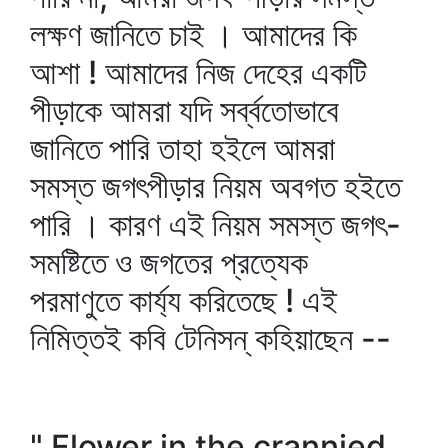
লক্ষণ জানিতে চাই । আমাদের কি
আশা ! আমাদের নিজ দেহের একটি
পীড়াকে আমরা যদি সর্ব্বতোভাবে
জানিতে পারি তাহা হইলে আমরা
সমস্ত জগৎপীড়ার নিয়ম অবগত হইতে
পারি । কারণ এই নিয়ম সমস্ত জগৎ-
সমষ্টিতে ও জগতের প্রত্যেক
পরমাণুতে কার্য্য করিতেছে ! এই
নিমিত্তই কবি টেনিসন্‌ কহিয়াছেন --
" Flower in the crannied