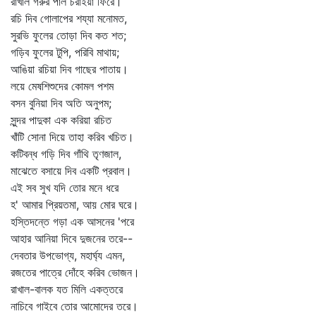
রাখাল গরুর পাল চরাইয়া ফিরে।
রচি দিব গোলাপের শয্যা মনোমত,
সুরভি ফুলের তোড়া দিব কত শত;
গড়িব ফুলের টুপি, পরিবি মাথায়;
আঙিয়া রচিয়া দিব গাছের পাতায়।
লয়ে মেষশিশুদের কোমল পশম
বসন বুনিয়া দিব অতি অনুপম;
সুন্দর পাদুকা এক করিয়া রচিত
খাঁটি সোনা দিয়ে তাহা করিব খচিত।
কটিবন্ধ গড়ি দিব গাঁথি তৃণজাল,
মাঝেতে বসায়ে দিব একটি প্রবাল।
এই সব সুখ যদি তোর মনে ধরে
হ' আমার প্রিয়তমা, আয় মোর ঘরে।
হস্তিদন্তে গড়া এক আসনের 'পরে
আহার আনিয়া দিবে দুজনের তরে--
দেবতার উপভোগ্য, মহার্ঘ্য এমন,
রজতের পাত্রে দোঁহে করিব ভোজন।
রাখাল-বালক যত মিলি একত্তরে
নাচিবে গাইবে তোর আমোদের তরে।