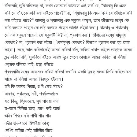
বলিতেছি তুমি বলিতেছ না, তখন তোমাতে আমাতে এই তর্ক যে, "রামবাবু কি এমন
কবি যে তাঁহাকে কবি বলা যাইতে পারে?" বা, "শ্যামবাবু কি এমন কবি যে তাঁহাকে কবি
বলা যাইতে পারে?" রামবাবু ও শ্যামবাবু এক স্কুলে পড়েন, তবে তাঁহাদের মধ্যে কে
ফাষ্ট্‌ ক্লাসে পড়েন কে লাষ্ট্‌ ক্লাসে পড়েন তাহাই লইয়া কথা। রামবাবু ও শ্যামবাবু
যে এক স্কুলে পড়েন, সে স্কুলটি কি? না, প্রকাশ করা। তাঁহাদের মধ্যে সাদৃশ্য
কোথায়? না, প্রকাশ করা লইয়া। বৈসাদৃশ্য কোথায়? কিরূপে প্রকাশ করা হয় তাহা
লইয়া। তবে, ভাল কবিতাকেই আমরা কবিতা বলি, কবিতা খারাপ হইলে তাহাকে আমরা
মন্দ কবিতা বলি, সুকবিতা হইতে আরও দূরে গেলে তাহাকে আমরা কবিতা না বলিয়া
শ্লোক বলিতে পারি, ছড়া বলিতে
প্রবন্ধটির মধ্যে আড়ম্বর করিয়া কবিতা কথাটির একটি দুরূহ সংজ্ঞা নির্ণয় করিতে বসা
সাজে না বলিয়া আমরা নিরস্ত হইলাম।
হবি কি আমার প্রিয়া, র'বি মোর সাথে?
অরণ্য, প্রান্তর, নদী, পর্ব্বতগুহাতে
যত কিছু, প্রিয়তমে, সুখ পাওয়া যায়
দু-জনে মিলিয়া তাহা ভোগ করি আয়!
শুনিব শিখরে বসি পাখী গায় গান
নদীর শব্দ-সাথে মিশাইয়া তান;
দেখিব চাহিয়া সেই তটিনীর তীরে