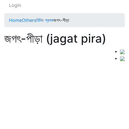
Login
Home
Others
বিবিধ প্রসঙ্গ
জগৎ-পীড়া
জগৎ-পীড়া (jagat pira)