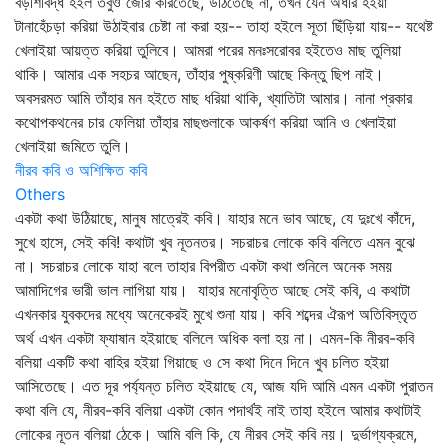
বঁড়শিবিদ্ধ হইল তবুও জোর করিতেছে, উঠিতেছে না, তখন যেন অধীর হইয়া
টানাহেঁচড়া করিয়া উঠাইবার চেষ্টা না করা হয়-- তাহা হইলে সূতা ছিঁড়িয়া যায়-- যথেষ্ট
খেলাইয়া আয়ত্ত করিয়া তুলিবে। আমরা পরের মনঃসরোবর হইতেও মাছ তুলিয়া
থাকি। আমার এক সহচর আছেন, তাঁহার পুষ্করিণী আছে কিন্তু ছিপ নাই।
অবসরমত আমি তাঁহার মন হইতে মাছ ধরিয়া থাকি, খ্যাতিটা আমার। নানা প্রকার
কথোপকথনের চার ফেলিয়া তাঁহার মাছগুলাকে আকর্ষণ করিয়া আনি ও খেলাইয়া
খেলাইয়া জমিতে তুলি।
নীরব কবি ও অশিক্ষিত কবি
Others
একটা কথা উঠিয়াছে, মানুষ মাত্রেই কবি। যাহার মনে ভাব আছে, যে দুঃখে কাঁদে,
সুখে হাসে, সেই কবি! কথাটা খুব নূতনতর। সচরাচর লোকে কবি বলিতে এমন বুঝে
না। সচরাচর লোকে যাহা বলে তাহার বিপরীত একটা কথা শুনিলে অনেক সময়
আমাদিগের ভারী ভাল লাগিয়া যায়। যাহার মনোবৃত্তি আছে সেই কবি, এ কথাটা
এখনকার যুবকদের মধ্যে অনেকেরই মুখে শুনা যায়। কবি শব্দের ঐরূপ অতিবিস্তৃত
অর্থ এখন একটা ফ্যাষান হইয়াছে বলিলে অধিক বলা হয় না। এমন-কি নীরব-কবি
বলিয়া একটি কথা বাহির হইয়া গিয়াছে ও সে কথা দিনে দিনে খুব চলিত হইয়া
আসিতেছে। এত দূর পর্য্যন্ত চলিত হইয়াছে যে, আজ যদি আমি এমন একটা পুরাতন
কথা বলি যে, নীরব-কবি বলিয়া একটা কোন পদার্থই নাই তাহা হইলে আমার কথাটাই
লোকের নূতন বলিয়া ঠেকে। আমি বলি কি, যে নীরব সেই কবি নয়। দুর্ভাগ্যক্রমে,