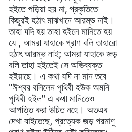
হইতে পড়িয়া হয় না, প্রকৃতিতে
কিছুরই হঠাৎ মাঝখানে আরম্ভ নাই।
তাহা যদি হয় তাহা হইলে মানিতে হয়
যে , আমরা যাহাকে প্রাণ বলি তাহারো
হঠাৎ আরম্ভ নাই; আমরা যাহাকে জড়
বলি তাহা হইতেই সে অভিব্যক্ত
হইয়াছে। এ কথা যদি না মান তবে
"ঈশ্বর বলিলেন পৃথিবী হউক অমনি
পৃথিবী হইল" এ কথা মানিতেও
আপত্তি করা উচিত নহে। অতএব
দেখা যাইতেছে, প্রত্যেক জড় পরমাণু