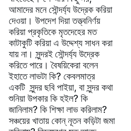
আমাদের মনে সৌন্দর্য্য উদ্রেক করিয়া
দেওয়া। উপদেশ দিয়া তত্ত্বনির্ণয়
করিয়া প্রকৃতিকে মৃতদেহের মত
কাটাকুটি করিয়া এ উদ্দেশ্য সাধন করা
যায় না। সুন্দরই সৌন্দর্য্য উদ্রেক
করিতে পারে। বৈষয়িকেরা বলেন
ইহাতে লাভটা কি? কেবলমাত্র
একটি সুন্দর ছবি পাইয়া, বা সুন্দর কথা
শুনিয়া উপকার কি হইল? কি
জানিলাম? কি শিক্ষা লাভ করিলাম?
সঞ্চয়ের খাতায় কোন্‌ নূতন কড়িটা জমা