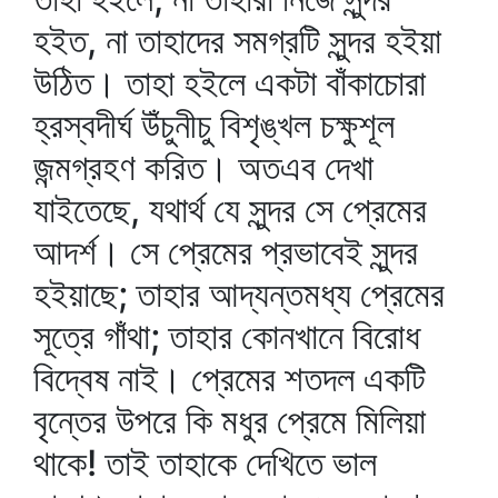
হইত, না তাহাদের সমগ্রটি সুন্দর হইয়া
উঠিত। তাহা হইলে একটা বাঁকাচোরা
হ্রস্বদীর্ঘ উঁচুনীচু বিশৃঙ্খল চক্ষুশূল
জন্মগ্রহণ করিত। অতএব দেখা
যাইতেছে, যথার্থ যে সুন্দর সে প্রেমের
আদর্শ। সে প্রেমের প্রভাবেই সুন্দর
হইয়াছে; তাহার আদ্যন্তমধ্য প্রেমের
সূত্রে গাঁথা; তাহার কোনখানে বিরোধ
বিদ্বেষ নাই। প্রেমের শতদল একটি
বৃন্তের উপরে কি মধুর প্রেমে মিলিয়া
থাকে! তাই তাহাকে দেখিতে ভাল