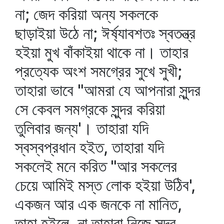
না; জেদ করিয়া অন্য সকলকে
ছাড়াইয়া উঠে না; ঈর্ষ্যাবশতঃ স্বতন্ত্র
হইয়া মুখ বাঁকাইয়া থাকে না। তাহার
প্রত্যেক অংশ সমগ্রের সুখে সুখী;
তাহারা ভাবে "আমরা যে আপনারা সুন্দর
সে কেবল সমগ্রকে সুন্দর করিয়া
তুলিবার জন্য'। তাহারা যদি
স্বস্বপ্রধান হইত, তাহারা যদি
সকলেই মনে করিত "আর সকলের
চেয়ে আমিই মস্ত লোক হইয়া উঠিব',
একজন আর এক জনকে না মানিত,
তাহা হইলে, না তাহারা নিজে সুন্দর