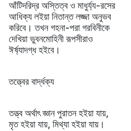
আঁটিদরিদ্র অস্তিত্ব ও মাধুর্য্য-রসের
আধিক্য লইয়া নিতান্ত লজ্জা অনুভব
করিবে। তখন গহনা-পরা গরবিনীকে
দেখিয়া ভুবনমোহিনী রূপসীরাও
ঈর্ষ্যাদগ্ধ হইবে।
তত্ত্বের বার্দ্ধক্য
তত্ত্ব অর্থাৎ জ্ঞান পুরাতন হইয়া যায়,
মৃত হইয়া যায়, মিথ্যা হইয়া যায়।