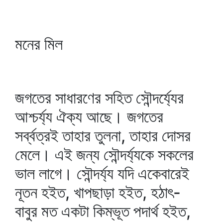
মনের মিল
জগতের সাধারণের সহিত সৌন্দর্য্যের
আশ্চর্য্য ঐক্য আছে। জগতের
সর্ব্বত্রই তাহার তুলনা, তাহার দোসর
মেলে। এই জন্য সৌন্দর্য্যকে সকলের
ভাল লাগে। সৌন্দর্য্য যদি একেবারেই
নূতন হইত, খাপছাড়া হইত, হঠাৎ-
বাবুর মত একটা কিম্ভূত পদার্থ হইত,