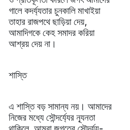
গালে কদর্য্যতার চুনকালি মাখাইয়া
তাহার রাজপথে ছাড়িয়া দেয়,
আমাদিগকে কেহ সমাদর করিয়া
আশ্রয় দেয় না।
শাস্তি
এ শাস্তি বড় সামান্য নয়। আমাদের
নিজের মধ্যে সৌন্দর্য্যের ন্যূনতা
থাকিলে, আমরা জগতের সৌন্দর্য্য-