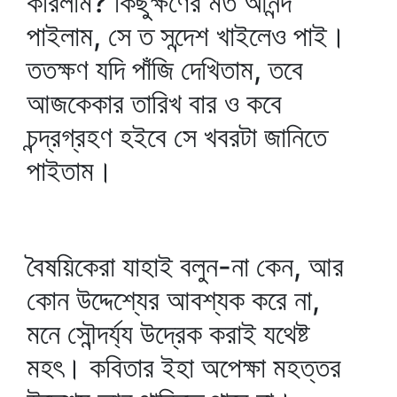
করিলাম? কিছুক্ষণের মত আনন্দ
পাইলাম, সে ত সন্দেশ খাইলেও পাই।
ততক্ষণ যদি পাঁজি দেখিতাম, তবে
আজকেকার তারিখ বার ও কবে
চন্দ্রগ্রহণ হইবে সে খবরটা জানিতে
পাইতাম।
বৈষয়িকেরা যাহাই বলুন-না কেন, আর
কোন উদ্দেশ্যের আবশ্যক করে না,
মনে সৌন্দর্য্য উদ্রেক করাই যথেষ্ট
মহৎ। কবিতার ইহা অপেক্ষা মহত্তর