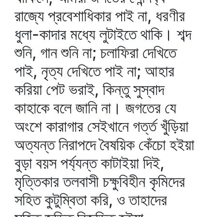
রাজ্যে প্রবেশাধিকার পাই না, ধরণীর
ধুলা-কাদার মধ্যে লুটাইতে থাকি। শব্দ
শুনি, গান শুনি না; চলাফিরা দেখিতে
পাই, নৃত্য দেখিতে পাই না; আহার
করিয়া পেট ভরাই, কিন্তু সুস্বাদ
কাহাকে বলে জানি না। জগতের যে
অংশে কারাগার সেইখানে গর্ত্ত খুঁড়িয়া
অত্যন্ত নিরাপদে বৈষয়িক কেঁচো হইয়া
বুড়া বয়স পর্য্যন্ত কাটাইয়া দিই,
মৃত্তিকার তলবাসী চক্ষুবিহীন কৃমিদের
সহিত কুটুম্বিতা করি, ও তাহাদের