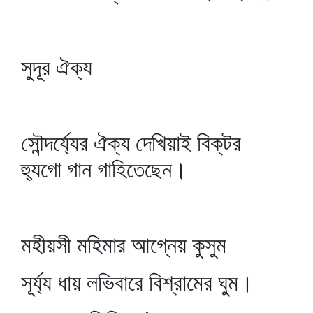
সুদূর ঐক্য
সৌন্দর্য্যের ঐক্য দেখিয়াই বিক্‌টর
হ্যুগো গান গাহিতেছেন।
মহীয়সী মহিমার আগ্নেয় কুসুম
সূর্য্য ধায় লভিবারে বিশ্রামের ঘুম।