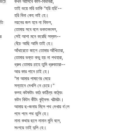
 উঠে
কখন আসিবে কাল-বিভাবরী,
তাই ভয়ে মরি ডাকি "হরি হরি'--
হরি বিনা কেহ নাই হে।
তি
নয়নের জল হবে না বিফল,
তোমায় সবে বলে ভকতবৎসল,
র
সেই আশা মনে করেছি সম্বল--
বেঁচে আছি আমি তাই হে।
আঁধারেতে জাগে তোমার আঁখিতারা,
তোমার ভক্ত কভু হয় না পথহারা,
ধ্রুব তোমায় চাহে তুমি ধ্রুবতারা--
আর কার পানে চাই হে।
"মা আমার পাষাণের মেয়ে
সন্তানে দেখলি নে চেয়ে।"
কলহ কটকটাং কাঠ কাঠিন্য কাঠ্যং
কটন কিটন কীটং কুট্‌নলং খট্টমট্টং।
আমায় ছ-জনায় মিলে পথ দেখায় ব'লে
পদে পদে পথ ভুলি হে।
নানা কথার ছলে নানান মুনি বলে,
সংশয়ে তাই দুলি হে।