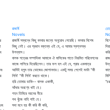
রাজর্ষি
চোখ
Novels
No
র
রাজর্ষি সম্বন্ধে কিছু বলবার জন্যে অনুরোধ পেয়েছি। বলবার বিশেষ
বিন
া
কিছু নেই। এর প্রধান বক্তব্য এই যে, এ আমার স্বপ্নলব্ধ
দিয়
ে
উপন্যাস।
কর
বালক পত্রের সম্পাদিকা আমাকে ঐ মাসিকের পাতে নিয়মিত পরিবেশনের
রাজ
কাজে লাগিয়ে দিয়েছিলেন। তার ফল হল এই যে, প্রায় একমাত্র
উদ্
বং
আমিই হলুম তার ভোজের জোগানদার। একটু সময় পেলেই মনটা "কী
কাছ
র
লিখি' "কী লিখি' করতে থাকে।
মিল
হরি তোমায় ডাকি-- বালক একাকী,
"চর
আঁধার অরণ্যে ধাই হে।
গহন তিমিরে নয়নের নীরে
পথ খুঁজে নাহি পাই হে।
এবং
সদা মনে হয় কী করি কী করি,