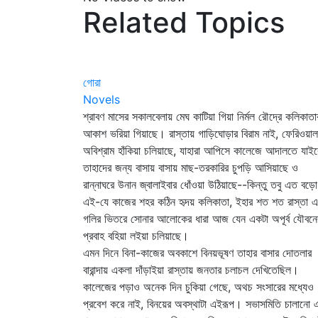
Related Topics
গোরা
Novels
শ্রাবণ মাসের সকালবেলায় মেঘ কাটিয়া গিয়া নির্মল রৌদ্রে কলিকাতা
আকাশ ভরিয়া গিয়াছে। রাস্তায় গাড়িঘোড়ার বিরাম নাই, ফেরিওয়াল
অবিশ্রাম হাঁকিয়া চলিয়াছে, যাহারা আপিসে কালেজে আদালতে যাইব
তাহাদের জন্য বাসায় বাসায় মাছ-তরকারির চুপড়ি আসিয়াছে ও
রান্নাঘরে উনান জ্বালাইবার ধোঁওয়া উঠিয়াছে--কিন্তু তবু এত বড়ো
এই-যে কাজের শহর কঠিন হৃদয় কলিকাতা, ইহার শত শত রাস্তা এ
গলির ভিতরে সোনার আলোকের ধারা আজ যেন একটা অপূর্ব যৌবনে
প্রবাহ বহিয়া লইয়া চলিয়াছে।
এমন দিনে বিনা-কাজের অবকাশে বিনয়ভূষণ তাহার বাসার দোতলার
বারান্দায় একলা দাঁড়াইয়া রাস্তায় জনতার চলাচল দেখিতেছিল।
কালেজের পড়াও অনেক দিন চুকিয়া গেছে, অথচ সংসারের মধ্যেও
প্রবেশ করে নাই, বিনয়ের অবস্থাটা এইরূপ। সভাসমিতি চালানো 