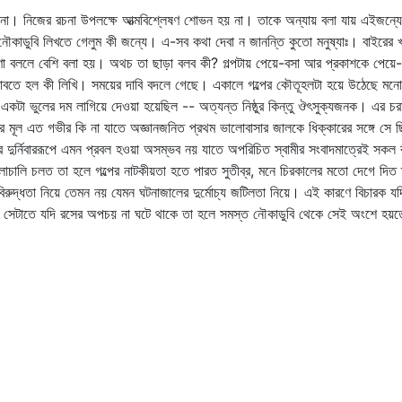
া। নিজের রচনা উপলক্ষে আত্মবিশ্লেষণ শোভন হয় না। তাকে অন্যায় বলা যায় এইজন্যে 
নৌকাডুবি লিখতে গেলুম কী জন্যে। এ-সব কথা দেবা ন জানন্তি কুতো মনুষ্যাঃ। বাইরের
বললে বেশি বলা হয়। অথচ তা ছাড়া বলব কী? গল্পটায় পেয়ে-বসা আর প্রকাশকে পেয়ে-বসা 
 ভাবতে হল কী লিখি। সময়ের দাবি বদলে গেছে। একালে গল্পের কৌতূহলটা হয়ে উঠেছে ম
একটা ভুলের দম লাগিয়ে দেওয়া হয়েছিল -- অত্যন্ত নিষ্ঠুর কিন্তু ঔৎসুক্যজনক। এর চরম 
মূল এত গভীর কি না যাতে অজ্ঞানজনিত প্রথম ভালোবাসার জালকে ধিক্কারের সঙ্গে সে ছি
র্নিবাররূপে এমন প্রবল হওয়া অসম্ভব নয় যাতে অপরিচিত স্বামীর সংবাদমাত্রেই সকল বন্
চালাচালি চলত তা হলে গল্পের নাটকীয়তা হতে পারত সুতীব্র, মনে চিরকালের মতো দেগে দিত তার
বিরুদ্ধতা নিয়ে তেমন নয় যেমন ঘটনাজালের দুর্মোচ্য জটিলতা নিয়ে। এই কারণে বিচারক
গেছে সেটাতে যদি রসের অপচয় না ঘটে থাকে তা হলে সমস্ত নৌকাডুবি থেকে সেই অংশে হয়তো 