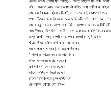
খবরের কাগজ লেখায় মন দিয়াছে-- কিন্তু তাহাতে সব মনটা ভরিয়া
নাই। অন্তত আজ সকালবেলায় কী করিবে তাহা ভাবিয়া না পাইয়া
তাহার মনটা চঞ্চল হইয়া উঠিয়াছিল। পাশের বাড়ির ছাতের উপরে
গোটা-তিনেক কাক কী লইয়া ডাকাডাকি করিতেছিল এবং চড়ুই-দম্প
তাহার বারান্দার এক কোণে বাসা-নির্মাণ-ব্যাপারে পরস্পরকে কিচিমিচি
শব্দে উৎসাহ দিতেছিল-- সেই সমস্ত অব্যক্ত কাকলি বিনয়ের মনে
মধ্যে একটা কোন্‌ অস্পষ্ট ভাবাবেগকে জাগাইয়া তুলিতেছিল।
খাঁচার ভিতর অচিন পাখি কমনে আসে যায়,
ধরতে পারলে মনোবেড়ি দিতেম পাখির পায়
"বোলো না কাতর স্বরে না করি বিচার
জীবন স্বপনসম মায়ার সংসার।"
দুখনিশীথিনী হল আজি ভোর।
কাটিল কাটিল অধীনতা ডোর।
চাঁদের অমিয়া-সনে চন্দন বাঁটিয়া গো
কে মাজিল গোরার দেহখানি--