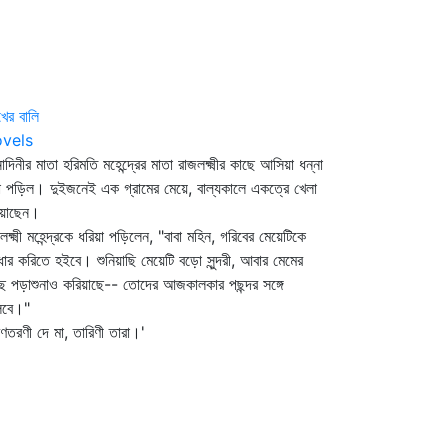
ের বালি
vels
োদিনীর মাতা হরিমতি মহেন্দ্রের মাতা রাজলক্ষ্মীর কাছে আসিয়া ধন্না
া পড়িল। দুইজনেই এক গ্রামের মেয়ে, বাল্যকালে একত্রে খেলা
িয়াছেন।
লক্ষ্মী মহেন্দ্রকে ধরিয়া পড়িলেন, "বাবা মহিন, গরিবের মেয়েটিকে
ধার করিতে হইবে। শুনিয়াছি মেয়েটি বড়ো সুন্দরী, আবার মেমের
ে পড়াশুনাও করিয়াছে-- তোদের আজকালকার পছন্দর সঙ্গে
িবে।"
ণতরণী দে মা, তারিণী তারা।'