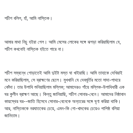
শচীশ বলিল, হাঁ, আমি নাস্তিক।
আমার মাথা নিচু হইয়া গেল। আমি মেসের লোকের সঙ্গে ঝগড়া করিয়াছিলাম যে,
শচীশ কখনোই নাস্তিক হইতে পারে না।
শচীশ সম্বন্ধে গোড়াতেই আমি দুইটা মস্ত ঘা খাইয়াছি। আমি তাহাকে দেখিয়াই
মনে করিয়াছিলাম, সে ব্রাহ্মণের ছেলে। মুখখানি যে দেবমূর্তির মতো সাদা-পাথরে
কোঁদা। তার উপাধি শুনিয়াছিলাম মল্লিক; আমাদেরও গাঁয়ে মল্লিক-উপাধিধারী এক
ঘর কুলীন ব্রাহ্মণ আছে। কিন্তু জানিয়াছি, শচীশ সোনার-বেনে। আমাদের নিষ্ঠাবান
কায়স্থের ঘর--জাতি হিসেবে সোনার-বেনেকে অন্তরের সঙ্গে ঘৃণা করিয়া থাকি।
আর, নাস্তিককে নরঘাতকের চেয়ে, এমন-কি গো-খাদকের চেয়েও পাপিষ্ঠ বলিয়া
জানিতাম।