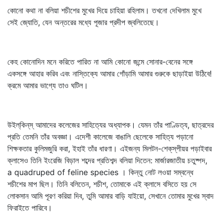
কোনো কথা না বলিয়া শচীশের মুখের দিয়ে চাহিয়া রহিলাম। তখনো দেখিলাম মুখে
সেই জ্যোতি, যেন অন্তরের মধ্যে পূজার প্রদীপ জ্বলিতেছে।
কেহ কোনোদিন মনে করিতে পারিত না আমি কোনো জন্মে সোনার-বেনের সঙ্গে
একসঙ্গে আহার করিব এবং নাস্তিক্যে আমার গোঁড়ামি আমার গুরুকে ছাড়াইয়া উঠিবে!
ক্রমে আমার ভাগ্যে তাও ঘটিল।
উইল্‌কিন্‌স্‌ আমাদের কলেজের সাহিত্যের অধ্যাপক। যেমন তাঁর পাণ্ডিত্য, ছাত্রদের
প্রতি তেমনি তাঁর অবজ্ঞা। এদেশী কালেজে বাঙালি ছেলেকে সাহিত্য পড়ানো
শিক্ষকতার কুলিমজুরি করা, ইহাই তাঁর ধারণা। এইজন্য মিলটন-শেক্‌স্‌পীয়র পড়াইবার
ক্লাসেও তিনি ইংরেজি বিড়াল শব্দের প্রতিশব্দ বলিয়া দিতেন: মার্জারজাতীয় চতুষ্পদ,
a quadruped of feline species । কিন্তু নোট লওয়া সম্বন্ধে
শচীশের মাপ ছিল। তিনি বলিতেন, শচীশ, তোমাকে এই ক্লাসে বসিতে হয় সে
লোকসান আমি পূরণ করিয়া দিব, তুমি আমার বাড়ি যাইয়ো, সেখানে তোমার মুখের স্বাদ
ফিরাইতে পারিবে।