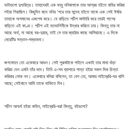
ভাইগুলো দুশ্চরিত্র। তাহাদেরই এক বন্ধু ননিবালাকে তার আশ্রয় হইতে বাহির করিয়া
লইয়া গিয়াছিল। কিছুদিন বাদে ননির 'পরে তার সন্দেহ হইতে থাকে এবং সেই ঈর্ষায়
তাহাকে অপমানের একশেষ করে। যে বাড়িতে শচীশ মাস্টারি করে তারই পাশের
বাড়িতে এই কাণ্ড। শচীশ এই হতভাগিনীকে উদ্ধার করিতে চায়। কিন্তু তার না
আছে অর্থ, না আছে ঘর-দুয়ার, তাই সে তার জ্যাঠার কাছে আসিয়াছে। এ দিকে
মেয়েটির সন্তান-সম্ভাবনা।
জগমোহন তো একেবারে আগুন। সেই পুরুষটাকে পাইলে এখনই তার মাথা গুঁড়া
করিয়া দেন এমনি তাঁর ভাব। তিনি এ-সব ব্যাপারে শান্ত হইয়া সকল দিক চিন্তা
করিবার লোক নন। একেবারে বলিয়া বসিলেন, তা বেশ তো, আমার লাইব্রেরি-ঘর খালি
আছে; সেইখানে আমি তাকে থাকিতে দিব।
শচীশ আশ্চর্য হইয়া কহিল, লাইব্রেরি-ঘর! কিন্তু, বইগুলো?