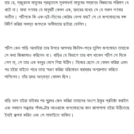
হায় রে, প্রচুরতম মানুষের প্রভূততম সুখসাধন! মানুষের সম্বন্ধে বিজ্ঞানের পরিমাপ যে
খাটে না। মাথা গণনায় যে মানুষটি কেবল এক, হৃদয়ের মধ্যে সে যে সকল গণনার
অতীত। শচীশকে কি এক-দুই-তিনের কোঠায় ফেলা যায়? সে যে জগমোহনের বক্ষ
বিদীর্ণ করিয়া সমস্ত জগৎকে অসীমতায় ছাইয়া ফেলিল।
শচীশ কেন গাড়ি আনাইয়া তার উপরে আপনার জিনিস-পত্র তুলিল জগমোহন তাহাকে
সে কথা জিজ্ঞাসাও করিলেন না। বাড়ির যে বিভাগে তার বাপ থাকেন শচীশ সে দিকে
গেল না, সে তার এক বন্ধুর মেসে গিয়া উঠিল। নিজের ছেলে যে কেমন করিয়া এমন
পর হইয়া যাইতে পারে তাহা স্মরণ করিয়া হরিমোহন বারম্বার অশ্রুপাত করিতে
লাগিলেন। তাঁর হৃদয় অত্যন্ত কোমল ছিল।
বাড়ি ভাগ হইয়া যাইবার পর পুরন্দর জেদ করিয়া তাহাদের অংশে ঠাকুর প্রতিষ্ঠা করাইল
এবং সকালে সন্ধ্যায় শাঁখঘণ্টার আওয়াজে জগমোহনের কান ঝালাপালা হইয়া উঠিতেছে
ইহাই কল্পনা করিত এবং সে লাফাইতে থাকিত।