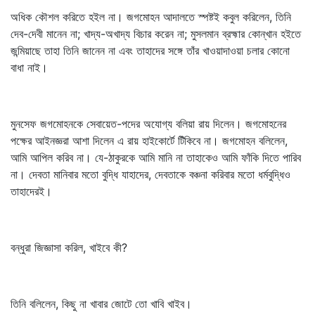
অধিক কৌশল করিতে হইল না। জগমোহন আদালতে স্পষ্টই কবুল করিলেন, তিনি
দেব-দেবী মানেন না; খাদ্য-অখাদ্য বিচার করেন না; মুসলমান ব্রহ্মার কোন্‌খান হইতে
জন্মিয়াছে তাহা তিনি জানেন না এবং তাহাদের সঙ্গে তাঁর খাওয়াদাওয়া চলার কোনো
বাধা নাই।
মুনসেফ জগমোহনকে সেবায়েত-পদের অযোগ্য বলিয়া রায় দিলেন। জগমোহনের
পক্ষের আইনজ্ঞরা আশা দিলেন এ রায় হাইকোর্টে টিঁকিবে না। জগমোহন বলিলেন,
আমি আপিল করিব না। যে-ঠাকুরকে আমি মানি না তাহাকেও আমি ফাঁকি দিতে পারিব
না। দেবতা মানিবার মতো বুদ্ধি যাহাদের, দেবতাকে বঞ্চনা করিবার মতো ধর্মবুদ্ধিও
তাহাদেরই।
বন্ধুরা জিজ্ঞাসা করিল, খাইবে কী?
তিনি বলিলেন, কিছু না খাবার জোটে তো খাবি খাইব।