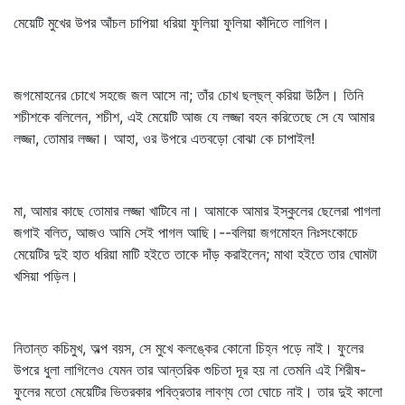
মেয়েটি মুখের উপর আঁচল চাপিয়া ধরিয়া ফুলিয়া ফুলিয়া কাঁদিতে লাগিল।
জগমোহনের চোখে সহজে জল আসে না; তাঁর চোখ ছল্‌ছল্‌ করিয়া উঠিল। তিনি
শচীশকে বলিলেন, শচীশ, এই মেয়েটি আজ যে লজ্জা বহন করিতেছে সে যে আমার
লজ্জা, তোমার লজ্জা। আহা, ওর উপরে এতবড়ো বোঝা কে চাপাইল!
মা, আমার কাছে তোমার লজ্জা খাটিবে না। আমাকে আমার ইস্কুলের ছেলেরা পাগলা
জগাই বলিত, আজও আমি সেই পাগল আছি।--বলিয়া জগমোহন নিঃসংকোচে
মেয়েটির দুই হাত ধরিয়া মাটি হইতে তাকে দাঁড় করাইলেন; মাথা হইতে তার ঘোমটা
খসিয়া পড়িল।
নিতান্ত কচিমুখ, অল্প বয়স, সে মুখে কলঙ্কের কোনো চিহ্ন পড়ে নাই। ফুলের
উপরে ধুলা লাগিলেও যেমন তার আন্তরিক শুচিতা দূর হয় না তেমনি এই শিরীষ-
ফুলের মতো মেয়েটির ভিতরকার পবিত্রতার লাবণ্য তো ঘোচে নাই। তার দুই কালো