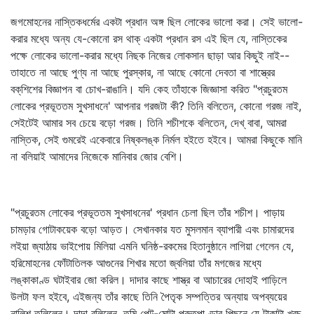
জগমোহনের নাস্তিকধর্মের একটা প্রধান অঙ্গ ছিল লোকের ভালো করা। সেই ভালো-
করার মধ্যে অন্য যে-কোনো রস থাক্‌ একটা প্রধান রস এই ছিল যে, নাস্তিকের
পক্ষে লোকের ভালো-করার মধ্যে নিছক নিজের লোকসান ছাড়া আর কিছুই নাই--
তাহাতে না আছে পুণ্য না আছে পুরস্কার, না আছে কোনো দেবতা বা শাস্ত্রের
বক্‌শিশের বিজ্ঞাপন বা চোখ-রাঙানি। যদি কেহ তাঁহাকে জিজ্ঞাসা করিত "প্রচুরতম
লোকের প্রভূততম সুখসাধনে' আপনার গরজটা কী? তিনি বলিতেন, কোনো গরজ নাই,
সেইটেই আমার সব চেয়ে বড়ো গরজ। তিনি শচীশকে বলিতেন, দেখ্‌ বাবা, আমরা
নাস্তিক, সেই গুমরেই একেবারে নিষ্কলঙ্ক নির্মল হইতে হইবে। আমরা কিছুকে মানি
না বলিয়াই আমাদের নিজেকে মানিবার জোর বেশি।
"প্রচুরতম লোকের প্রভূততম সুখসাধনের' প্রধান চেলা ছিল তাঁর শচীশ। পাড়ায়
চামড়ার গোটাকয়েক বড়ো আড়ত। সেখানকার যত মুসলমান ব্যাপারী এবং চামারদের
লইয়া জ্যাঠায় ভাইপোয় মিলিয়া এমনি ঘনিষ্ঠ-রকমের হিতানুষ্ঠানে লাগিয়া গেলেন যে,
হরিমোহনের ফোঁটাতিলক আগুনের শিখার মতো জ্বলিয়া তাঁর মগজের মধ্যে
লঙ্কাকাণ্ড ঘটাইবার জো করিল। দাদার কাছে শাস্ত্র বা আচারের দোহাই পাড়িলে
উলটা ফল হইবে, এইজন্য তাঁর কাছে তিনি পৈতৃক সম্পত্তির অন্যায় অপব্যয়ের
নালিশ তুলিলেন। দাদা বলিলেন, তুমি পেট-মোটা পুরুতপাণ্ডার পিছনে যে টাকাটা খরচ