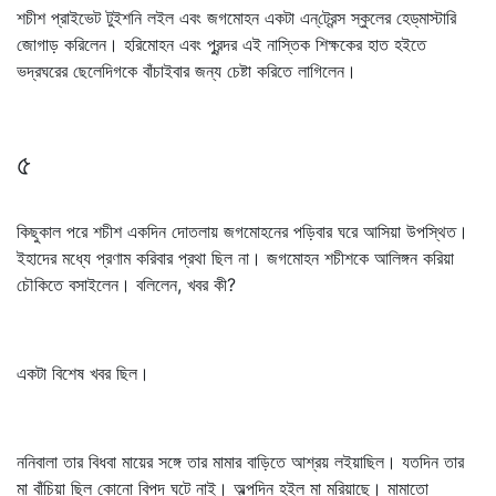
শচীশ প্রাইভেট টুইশনি লইল এবং জগমোহন একটা এন্‌ট্রেন্স স্কুলের হেড্‌মাস্টারি
জোগাড় করিলেন। হরিমোহন এবং পুরন্দর এই নাস্তিক শিক্ষকের হাত হইতে
ভদ্রঘরের ছেলেদিগকে বাঁচাইবার জন্য চেষ্টা করিতে লাগিলেন।
৫
কিছুকাল পরে শচীশ একদিন দোতলায় জগমোহনের পড়িবার ঘরে আসিয়া উপস্থিত।
ইহাদের মধ্যে প্রণাম করিবার প্রথা ছিল না। জগমোহন শচীশকে আলিঙ্গন করিয়া
চৌকিতে বসাইলেন। বলিলেন, খবর কী?
একটা বিশেষ খবর ছিল।
ননিবালা তার বিধবা মায়ের সঙ্গে তার মামার বাড়িতে আশ্রয় লইয়াছিল। যতদিন তার
মা বাঁচিয়া ছিল কোনো বিপদ ঘটে নাই। অল্পদিন হইল মা মরিয়াছে। মামাতো