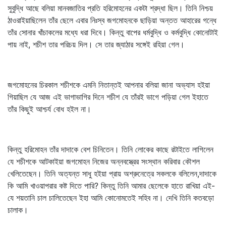
সুবুদ্ধি আছে বলিয়া মানবজাতির প্রতি হরিমোহনের একটা শ্রদ্ধা ছিল। তিনি নিশ্চয়
ঠাওরাইয়াছিলেন তাঁর ছেলে এবার নিঃস্ব জগমোহনকে ছাড়িয়া অন্তত আহারের গন্ধে
তাঁর সোনার খাঁচাকলের মধ্যে ধরা দিবে। কিন্তু বাপের ধর্মবুদ্ধি ও কর্মবুদ্ধি কোনোটাই
পায় নাই, শচীশ তার পরিচয় দিল। সে তার জ্যাঠার সঙ্গেই রহিয়া গেল।
জগমোহনের চিরকাল শচীশকে এমনি নিতান্তই আপনার বলিয়া জানা অভ্যাস হইয়া
গিয়াছিল যে আজ এই ভাগাভাগির দিনে শচীশ যে তাঁরই ভাগে পড়িয়া গেল ইহাতে
তাঁর কিছুই আশ্চর্য বোধ হইল না।
কিন্তু হরিমোহন তাঁর দাদাকে বেশ চিনিতেন। তিনি লোকের কাছে রটাইতে লাগিলেন
যে শচীশকে আটকাইয়া জগমোহন নিজের অন্নবস্ত্রের সংস্থান করিবার কৌশল
খেলিতেছেন। তিনি অত্যন্ত সাধু হইয়া প্রায় অশ্রুনেত্রে সকলকে বলিলেন,দাদাকে
কি আমি খাওয়াপরার কষ্ট দিতে পারি? কিন্তু তিনি আমার ছেলেকে হাতে রাখিয়া এই-
যে শয়তানি চাল চালিতেছেন ইহা আমি কোনোমতেই সহিব না। দেখি তিনি কতবড়ো
চালাক।