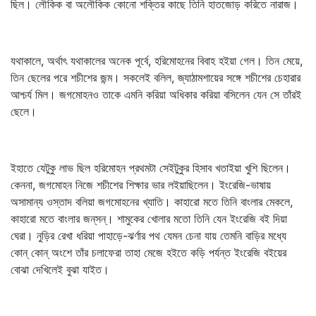
ছিল। লৌকিক বা অলৌকিক কোনো শক্তির কাছে তিনি হাতজোড় করিতে নারাজ।
যথাকালে, অর্থাৎ যথাকালের অনেক পূর্বে, হরিমোহনের বিবাহ হইয়া গেল। তিন মেয়ে,
তিন ছেলের পরে শচীশের জন্ম। সকলেই বলিল, জ্যাঠামশায়ের সঙ্গে শচীশের চেহারার
আশ্চর্য মিল। জগমোহনও তাকে এমনি করিয়া অধিকার করিয়া বসিলেন যেন সে তাঁরই
ছেলে।
ইহাতে যেটুকু লাভ ছিল হরিমোহন প্রথমটা সেইটুকুর হিসাব খতাইয়া খুশি ছিলেন।
কেননা, জগমোহন নিজে শচীশের শিক্ষার ভার লইয়াছিলেন। ইংরেজি-ভাষায়
অসামান্য ওস্তাদ বলিয়া জগমোহনের খ্যাতি। কাহারো মতে তিনি বাংলার মেকলে,
কাহারো মতে বাংলার জন্‌সন্‌। শামুকের খোলার মতো তিনি যেন ইংরেজি বই দিয়া
ঘেরা। নুড়ির রেখা ধরিয়া পাহাড়ে-ঝর্ণার পথ যেমন চেনা যায় তেমনি বাড়ির মধ্যে
কোন্‌ কোন্‌ অংশে তাঁর চলাফেরা তাহা মেজে হইতে কড়ি পর্যন্ত ইংরেজি বইয়ের
বোঝা দেখিলেই বুঝা যাইত।