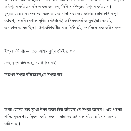
অবিশ্বাস করিতেন বলিলে কম বলা হয়, তিনি না-ঈশ্বরে বিশ্বাস করিতেন।
যুদ্ধজাহাজের কাপ্তেনের যেমন জাহাজ চালানোর চেয়ে জাহাজ ডোবানোই বড়ো
ব্যাবসা, তেমনি যেখানে সুবিধা সেইখানেই আস্তিক্যধর্মকে ডুবাইয়া দেওয়াই
জগমোহনের ধর্ম ছিল। ঈশ্বরবিশ্বাসীর সঙ্গে তিনি এই পদ্ধতিতে তর্ক করিতেন--
ঈশ্বর যদি থাকেন তবে আমার বুদ্ধি তাঁরই দেওয়া
সেই বুদ্ধি বলিতেছে, যে ঈশ্বর নাই
অতএব ঈশ্বর বলিতেছেন,যে ঈশ্বর নাই
অথচ তোমরা তাঁর মুখের উপর জবাব দিয়া বলিতেছ যে ঈশ্বর আছেন। এই পাপের
শাস্তিস্বরূপে তেত্রিশ কোটি দেবতা তোমাদের দুই কান ধরিয়া জরিমানা আদায়
করিতেছে।