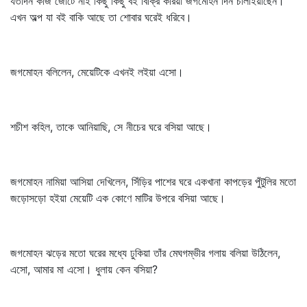
যতদিন কাজ জোটে নাই কিছু কিছু বই বিক্রি করিয়া জগমোহন দিন চালাইয়াছেন।
এখন অল্প যা বই বাকি আছে তা শোবার ঘরেই ধরিবে।
জগমোহন বলিলেন, মেয়েটিকে এখনই লইয়া এসো।
শচীশ কহিল, তাকে আনিয়াছি, সে নীচের ঘরে বসিয়া আছে।
জগমোহন নামিয়া আসিয়া দেখিলেন, সিঁড়ির পাশের ঘরে একখানা কাপড়ের পুঁটুলির মতো
জড়োসড়ো হইয়া মেয়েটি এক কোণে মাটির উপরে বসিয়া আছে।
জগমোহন ঝড়ের মতো ঘরের মধ্যে ঢুকিয়া তাঁর মেঘগম্ভীর গলায় বলিয়া উঠিলেন,
এসো, আমার মা এসো। ধুলায় কেন বসিয়া?