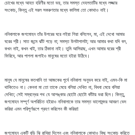
চোখের মধ্যে আহত হরিণীর মতো ভয়, তার সমস্ত দেহলতাটির মধ্যে লজ্জার
সংকোচ, কিন্তু এই সরল সকরুণতার মধ্যে কালিমা তো কোথাও নাই।
ননিবালাকে জগমোহন তাঁর উপরের ঘরে লইয়া গিয়া বলিলেন, মা, এই দেখো আমার
ঘরের শ্রী। সাত জন্মে ঝাঁট পড়ে না; সমস্ত উলটাপালটা; আর আমার কথা যদি বল,
কখন নাই, কখন খাই, তার ঠিকানা নাই। তুমি আসিয়াছ, এখন আমার ঘরের শ্রী
ফিরিবে, আর পাগলা জগাইও মানুষের মতো হইয়া উঠিবে।
মানুষ যে মানুষের কতখানি তা আজকের পূর্বে ননিবালা অনুভব করে নাই, এমন-কি মা
থাকিতেও না। কেননা মা তো তাকে মেয়ে বলিয়া দেখিত না, বিধবা মেয়ে বলিয়া
দেখিত; সেই সম্বন্ধের পথ যে আশঙ্কার ছোটো ছোটো কাঁটায় ভরা ছিল। কিন্তু,
জগমোহন সম্পূর্ণ অপরিচিত হইয়াও ননিবালাকে তার সমস্ত ভালোমন্দর আবরণ ভেদ
করিয়া এমন পরিপূর্ণরূপে গ্রহণ করিলেন কী করিয়া!
জগমোহন একটি বুড়ি ঝি রাখিয়া দিলেন এবং ননিবালাকে কোথাও কিছু সংকোচ করিতে