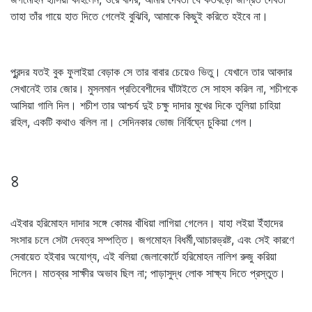
তাহা তাঁর গায়ে হাত দিতে গেলেই বুঝিবি, আমাকে কিছুই করিতে হইবে না।
পুরন্দর যতই বুক ফুলাইয়া বেড়াক সে তার বাবার চেয়েও ভিতু। যেখানে তার আবদার
সেখানেই তার জোর। মুসলমান প্রতিবেশীদের ঘাঁটাইতে সে সাহস করিল না, শচীশকে
আসিয়া গালি দিল। শচীশ তার আশ্চর্য দুই চক্ষু দাদার মুখের দিকে তুলিয়া চাহিয়া
রহিল, একটি কথাও বলিল না। সেদিনকার ভোজ নির্বিঘ্নে চুকিয়া গেল।
৪
এইবার হরিমোহন দাদার সঙ্গে কোমর বাঁধিয়া লাগিয়া গেলেন। যাহা লইয়া ইঁহাদের
সংসার চলে সেটা দেবত্র সম্পত্তি। জগমোহন বিধর্মী,আচারভ্রষ্ট, এবং সেই কারণে
সেবায়েত হইবার অযোগ্য, এই বলিয়া জেলাকোর্টে হরিমোহন নালিশ রুজু করিয়া
দিলেন। মাতব্বর সাক্ষীর অভাব ছিল না; পাড়াসুদ্ধ লোক সাক্ষ্য দিতে প্রস্তুত।