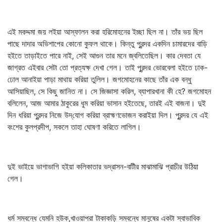
এই মকদ্দমা জয় লইয়া আস্ফালন করা হরিমোহনের ইচ্ছা ছিল না। তাঁর ভয় ছিল
পাছে দাদার অভিশাপের কোনো কুফল থাকে। কিন্তু পুরন্দর একদিন চামারদের বাড়ি
হইতে তাড়াইতে পারে নাই, সেই আগুন তার মনে জ্বলিতেছিল। কার দেবতা যে
জাগ্রত এইবার সেটা তো প্রত্যক্ষ দেখা গেল। তাই পুরন্দর ভোরবেলা হইতে ঢাক-
ঢোল আনাইয়া পাড়া মাথায় করিয়া তুলিল। জগমোহনের কাছে তাঁর এক বন্ধু
আসিয়াছিল, সে কিছু জানিত না। সে জিজ্ঞাসা করিল, ব্যাপারখানা কী হে? জগমোহন
বলিলেন, আজ আমার ঠাকুরের ধুম করিয়া ভাসান হইতেছে, তারই এই বাজনা। দুই
দিন ধরিয়া পুরন্দর নিজে উদ্‌যোগ করিয়া ব্রাহ্মণভোজন করাইয়া দিল। পুরন্দর যে এই
বংশের কুলপ্রদীপ, সকলে তাহা ঘোষণা করিতে লাগিল।
দুই ভাইয়ে ভাগাভাগি হইয়া কলিকাতার ভদ্রাসন-বাটীর মাঝামাঝি প্রাচীর উঠিয়া
গেল।
ধর্ম সম্বন্ধে যেমনি হউক,খাওয়াপরা টাকাকড়ি সম্বন্ধে মানুষের একটা স্বাভাবিক