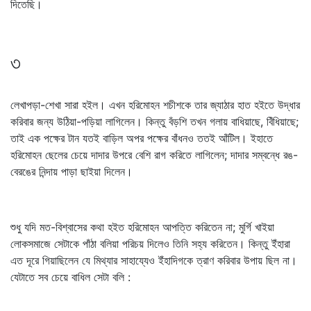
দিতেছি।
৩
লেখাপড়া-শেখা সারা হইল। এখন হরিমোহন শচীশকে তার জ্যাঠার হাত হইতে উদ্ধার
করিবার জন্য উঠিয়া-পড়িয়া লাগিলেন। কিন্তু বঁড়শি তখন গলায় বাধিয়াছে, বিঁধিয়াছে;
তাই এক পক্ষের টান যতই বাড়িল অপর পক্ষের বাঁধনও ততই আঁটিল। ইহাতে
হরিমোহন ছেলের চেয়ে দাদার উপরে বেশি রাগ করিতে লাগিলেন; দাদার সম্বন্ধে রঙ-
বেরঙের নিন্দায় পাড়া ছাইয়া দিলেন।
শুধু যদি মত-বিশ্বাসের কথা হইত হরিমোহন আপত্তি করিতেন না; মুর্গি খাইয়া
লোকসমাজে সেটাকে পাঁঠা বলিয়া পরিচয় দিলেও তিনি সহ্য করিতেন। কিন্তু ইঁহারা
এত দূরে গিয়াছিলেন যে মিথ্যার সাহায্যেও ইঁহাদিগকে ত্রাণ করিবার উপায় ছিল না।
যেটাতে সব চেয়ে বাধিল সেটা বলি :