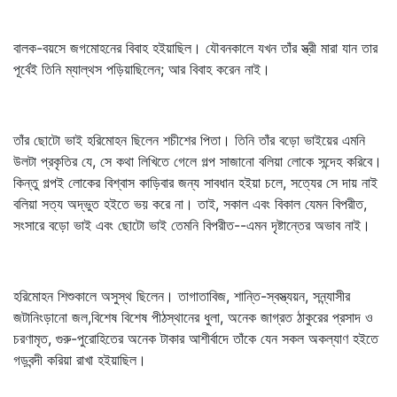
বালক-বয়সে জগমোহনের বিবাহ হইয়াছিল। যৌবনকালে যখন তাঁর স্ত্রী মারা যান তার
পূর্বেই তিনি ম্যাল্‌থস পড়িয়াছিলেন; আর বিবাহ করেন নাই।
তাঁর ছোটো ভাই হরিমোহন ছিলেন শচীশের পিতা। তিনি তাঁর বড়ো ভাইয়ের এমনি
উলটা প্রকৃতির যে, সে কথা লিখিতে গেলে গল্প সাজানো বলিয়া লোকে সন্দেহ করিবে।
কিন্তু গল্পই লোকের বিশ্বাস কাড়িবার জন্য সাবধান হইয়া চলে, সত্যের সে দায় নাই
বলিয়া সত্য অদ্ভুত হইতে ভয় করে না। তাই, সকাল এবং বিকাল যেমন বিপরীত,
সংসারে বড়ো ভাই এবং ছোটো ভাই তেমনি বিপরীত--এমন দৃষ্টান্তের অভাব নাই।
হরিমোহন শিশুকালে অসুস্থ ছিলেন। তাগাতাবিজ, শান্তি-স্বস্ত্যয়ন, সন্ন্যাসীর
জটানিংড়ানো জল,বিশেষ বিশেষ পীঠস্থানের ধুলা, অনেক জাগ্রত ঠাকুরের প্রসাদ ও
চরণামৃত, গুরু-পুরোহিতের অনেক টাকার আশীর্বাদে তাঁকে যেন সকল অকল্যাণ হইতে
গড়বন্দী করিয়া রাখা হইয়াছিল।