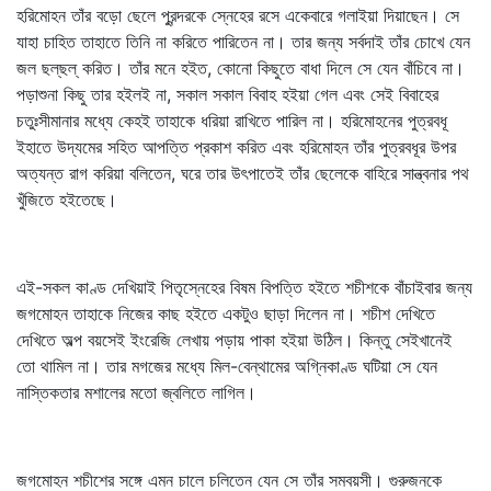
হরিমোহন তাঁর বড়ো ছেলে পুরন্দরকে স্নেহের রসে একেবারে গলাইয়া দিয়াছেন। সে
যাহা চাহিত তাহাতে তিনি না করিতে পারিতেন না। তার জন্য সর্বদাই তাঁর চোখে যেন
জল ছল্‌ছল্‌ করিত। তাঁর মনে হইত, কোনো কিছুতে বাধা দিলে সে যেন বাঁচিবে না।
পড়াশুনা কিছু তার হইলই না, সকাল সকাল বিবাহ হইয়া গেল এবং সেই বিবাহের
চতুঃসীমানার মধ্যে কেহই তাহাকে ধরিয়া রাখিতে পারিল না। হরিমোহনের পুত্রবধূ
ইহাতে উদ্যমের সহিত আপত্তি প্রকাশ করিত এবং হরিমোহন তাঁর পুত্রবধূর উপর
অত্যন্ত রাগ করিয়া বলিতেন, ঘরে তার উৎপাতেই তাঁর ছেলেকে বাহিরে সান্ত্বনার পথ
খুঁজিতে হইতেছে।
এই-সকল কাণ্ড দেখিয়াই পিতৃস্নেহের বিষম বিপত্তি হইতে শচীশকে বাঁচাইবার জন্য
জগমোহন তাহাকে নিজের কাছ হইতে একটুও ছাড়া দিলেন না। শচীশ দেখিতে
দেখিতে অল্প বয়সেই ইংরেজি লেখায় পড়ায় পাকা হইয়া উঠিল। কিন্তু সেইখানেই
তো থামিল না। তার মগজের মধ্যে মিল-বেন্থামের অগ্নিকাণ্ড ঘটিয়া সে যেন
নাস্তিকতার মশালের মতো জ্বলিতে লাগিল।
জগমোহন শচীশের সঙ্গে এমন চালে চলিতেন যেন সে তাঁর সমবয়সী। গুরুজনকে