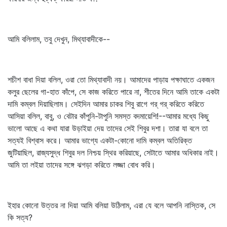
আমি বলিলাম, তবু দেখুন, মিথ্যাবাদীকে--
শচীশ বাধা দিয়া বলিল, ওরা তো মিথ্যাবাদী নয়। আমাদের পাড়ায় পক্ষাঘাতে একজন
কলুর ছেলের গা-হাত কাঁপে, সে কাজ করিতে পারে না, শীতের দিনে আমি তাকে একটা
দামি কম্বল দিয়াছিলাম। সেইদিন আমার চাকর শিবু রাগে গর্‌ গর্‌ করিতে করিতে
আসিয়া বলিল, বাবু, ও বেটার কাঁপুনি-টাপুনি সমস্ত বদমায়েশি!--আমার মধ্যে কিছু
ভালো আছে এ কথা যারা উড়াইয়া দেয় তাদের সেই শিবুর দশা। তারা যা বলে তা
সত্যই বিশ্বাস করে। আমার ভাগ্যে একটা-কোনো দামি কম্বল অতিরিক্ত
জুটিয়াছিল, রাজ্যসুদ্ধ শিবুর দল নিশ্চয় স্থির করিয়াছে, সেটাতে আমার অধিকার নাই।
আমি তা লইয়া তাদের সঙ্গে ঝগড়া করিতে লজ্জা বোধ করি।
ইহার কোনো উত্তর না দিয়া আমি বলিয়া উঠিলাম, এরা যে বলে আপনি নাস্তিক, সে
কি সত্য?