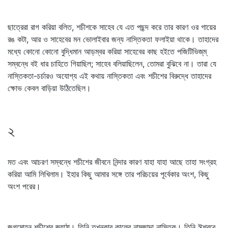
ছাত্রেরা রাগ করিয়া বলিত, শচীশকে সাহেব যে এত পছন্দ করে তার কারণ ওর গায়ের
রঙ কটা, আর ও সাহেবের মন ভোলাইবার জন্য নাস্তিকতা ফলাইয়া থাকে। তাহাদের
মধ্যে কোনো কোনো বুদ্ধিমান আড়ম্বর করিয়া সাহেবের কাছ হইতে পজিটিভিজ্‌ম্‌
সম্বন্ধে বই ধার চাহিতে গিয়াছিল; সাহেব বলিয়াছিলেন, তোমরা বুঝিবে না। তারা যে
নাস্তিকতা-চর্চারও অযোগ্য এই কথায় নাস্তিকতা এবং শচীশের বিরুদ্ধে তাহাদের
ক্ষোভ কেবল বাড়িয়া উঠিতেছিল।
২
মত এবং আচরণ সম্বন্ধে শচীশের জীবনে নিন্দার কারণ যাহা যাহা আছে তাহা সংগ্রহ
করিয়া আমি লিখিলাম। ইহার কিছু আমার সঙ্গে তার পরিচয়ের পূর্বেকার অংশ, কিছু
অংশ পরের।
জগমোহন শচীশের জ্যাঠা। তিনি তখনকার কালের নামজাদা নাস্তিক। তিনি ঈশ্বরে