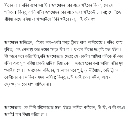
দিলেন না। ননির বড়ো ভয় ছিল জগমোহন তার হাতে খাইবেন কি না, সে যে
পতিতা। কিন্তু এমনি ঘটিল জগমোহন তার হাতে ছাড়া খাইতেই চান না; সে নিজে
রাঁধিয়া কাছে বসিয়া না খাওয়াইলে তিনি খাইবেন না, এই তাঁর পণ।
জগমোহন জানিতেন, এইবার আর-একটা মস্ত নিন্দার পালা আসিতেছে। ননিও তাহা
বুঝিত, এবং সেজন্য তার ভয়ের অন্ত ছিল না। দু-চার দিনের মধ্যেই শুরু হইল।
ঝি আগে মনে করিয়াছিল,ননি জগমোহনের মেয়ে; সে একদিন আসিয়া ননিকে কী-সব
বলিল এবং ঘৃণা করিয়া চাকরি ছাড়িয়া দিয়া গেল। জগমোহনের কথা ভাবিয়া ননির মুখ
শুকাইয়া গেল। জগমোহন কহিলেন, মা,আমার ঘরে পূর্ণচন্দ্র উঠিয়াছে, তাই নিন্দায়
কোটালের বান ডাকিবার সময় আসিল; কিন্তু ঢেউ যতই ঘোলা হউক, আমার
জ্যোৎস্নায় তো দাগ লাগিবে না।
জগমোহনের এক পিসি হরিমোহনের মহল হইতে আসিয়া কহিলেন, ছি ছি, এ কী কাণ্ড
জগাই! পাপ বিদায় করিয়া দে।