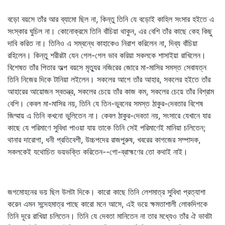
বড়ো বয়সে তাঁর আর ব্যামো ছিল না, কিন্তু তিনি যে বড়োই কাহিল সংসার হইতে এ
সংস্কার ঘুচিল না। কোনোক্রমে তিনি বাঁচিয়া থাকুন, এর বেশি তাঁর কাছে কেহ কিছু
দাবি করিত না। তিনিও এ সম্বন্ধে কাহাকেও নিরাশ করিলেন না, দিব্য বাঁচিয়া
রহিলেন। কিন্তু শরীরটা যেন গেল-গেল ভাব করিয়া সকলকে শাসাইয়া রাখিলেন।
বিশেষত তাঁর পিতার অল্প বয়সে মৃত্যুর নজিরের জোরে মা-মাসির সমস্ত সেবাযত্ন
তিনি নিজের দিকে টানিয়া লইলেন। সকলের আগে তাঁর আহার, সকলের হইতে তাঁর
আহারের আয়োজন স্বতন্ত্র, সকলের চেয়ে তাঁর কাজ কম, সকলের চেয়ে তাঁর বিশ্রাম
বেশি। কেবল মা-মাসির নয়, তিনি যে তিন-ভুবনের সমস্ত ঠাকুর-দেবতার বিশেষ
জিম্মায় এ তিনি কখনো ভুলিতেন না। কেবল ঠাকুর-দেবতা নয়, সংসারে যেখানে যার
কাছে যে পরিমাণে সুবিধা পাওয়া যায় তাকে তিনি সেই পরিমাণেই মানিয়া চলিতেন;
থানার দারোগা, ধনী প্রতিবেশী, উচ্চপদের রাজপুরুষ, খবরের কাগজের সম্পাদক,
সকলকেই যথোচিত ভয়ভক্তি করিতেন--গো-ব্রাহ্মণের তো কথাই নাই।
জগমোহনের ভয় ছিল উলটা দিকে। কারো কাছে তিনি লেশমাত্র সুবিধা প্রত্যাশা
করেন এমন সন্দেহমাত্র পাছে কারো মনে আসে, এই ভয়ে ক্ষমতাশালী লোকদিগকে
তিনি দূরে রাখিয়া চলিতেন। তিনি যে দেবতা মানিতেন না তার মধ্যেও তাঁর ঐ ভাবটা