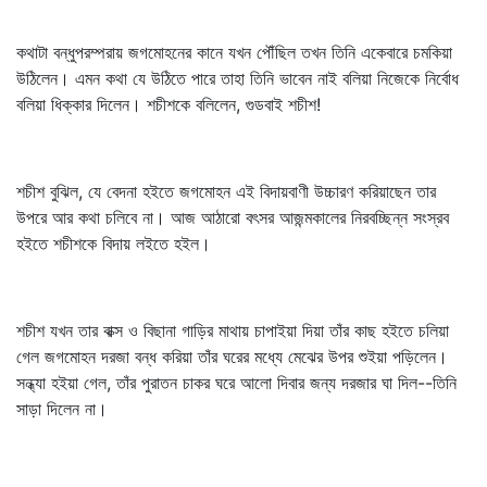
কথাটা বন্ধুপরম্পরায় জগমোহনের কানে যখন পৌঁছিল তখন তিনি একেবারে চমকিয়া
উঠিলেন। এমন কথা যে উঠিতে পারে তাহা তিনি ভাবেন নাই বলিয়া নিজেকে নির্বোধ
বলিয়া ধিক্‌কার দিলেন। শচীশকে বলিলেন, গুডবাই শচীশ!
শচীশ বুঝিল, যে বেদনা হইতে জগমোহন এই বিদায়বাণী উচ্চারণ করিয়াছেন তার
উপরে আর কথা চলিবে না। আজ আঠারো বৎসর আজন্মকালের নিরবচ্ছিন্ন সংস্রব
হইতে শচীশকে বিদায় লইতে হইল।
শচীশ যখন তার বাক্স ও বিছানা গাড়ির মাথায় চাপাইয়া দিয়া তাঁর কাছ হইতে চলিয়া
গেল জগমোহন দরজা বন্ধ করিয়া তাঁর ঘরের মধ্যে মেঝের উপর শুইয়া পড়িলেন।
সন্ধ্যা হইয়া গেল, তাঁর পুরাতন চাকর ঘরে আলো দিবার জন্য দরজার ঘা দিল--তিনি
সাড়া দিলেন না।