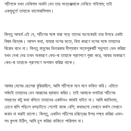
শচীশকে যখন দেখিলাম অমনি যেন তার অন্তরাত্মাকে দেখিতে পাইলাম; তাই
একমুহূর্তে তাহাকে ভালোবাসিলাম।
কিন্তু আশ্চর্য এই যে, শচীশের সঙ্গে যারা পড়ে তাদের অনেকেরই তার উপরে একটা
বিষম বিদ্বেষ। আসল কথা, যাহারা দশের মতো, বিনা কারণে দশের সঙ্গে তাহাদের
বিরোধ বাধে না। কিন্তু মানুষের ভিতরকার দীপ্যমান সত্যপুরুষটি স্থূলতা ভেদ করিয়া
যখন দেখা দেয় তখন অকারণে কেহ-বা তাহাকে প্রাণপণে পূজা করে, আবার অকারণে
কেহ-বা তাহাকে প্রাণপণে অপমান করিয়া থাকে।
আমার মেসের ছেলেরা বুঝিয়াছিল, আমি শচীশকে মনে মনে ভক্তি করি। এটাতে
সর্বদাই তাহাদের যেন আরামের ব্যাঘাত করিত। তাই আমাকে শুনাইয়া শচীশের
সম্বন্ধে কটু কথা বলিতে তাহাদের একদিনও কামাই যাইত না। আমি জানিতাম,
চোখে বালি পড়িলে রগড়াইতে গেলেই বাজে বেশি; কথাগুলো যেখানে কর্কশ সেখানে
জবাব না করাই ভালো। কিন্তু, একদিন শচীশের চরিত্রের উপর লক্ষ্য করিয়া এমন-
সব কুৎসা উঠিল, আমি চুপ করিয়া থাকিতে পারিলাম না।