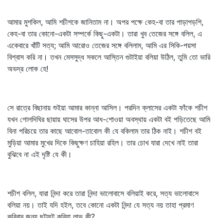
আমার মুশকিল, আমি শচীশকে জানিতাম না। অপর পক্ষে কেহ-বা তার পাড়াপড়শি,
কেহ-বা তার কোনো-একটা সম্পর্কে কিছু-একটা। তারা খুব তেজের সঙ্গে বলিল, এ
একেবারে খাঁটি সত্য; আমি আরোও তেজের সঙ্গে বলিলাম, আমি এর সিকি-পয়সা
বিশ্বাস করি না। তখন মেসসুদ্ধ সকলে আস্তিন গুটাইয়া বলিয়া উঠিল, তুমি তো ভারি
অভদ্র লোক হে!
সে রাত্রে বিছানায় শুইয়া আমার কান্না আসিল। পরদিন ক্লাসের একটা ফাঁকে শচীশ
যখন গোলদিঘির ছায়ায় ঘাসের উপর আধ-শোওয়া অবস্থায় একটা বই পড়িতেছে আমি
বিনা পরিচয়ে তার কাছে আবোল-তাবোল কী যে বকিলাম তার ঠিক নাই। শচীশ বই
মুড়িয়া আমার মুখের দিকে কিছুক্ষণ চাহিয়া রহিল। তার চোখ যারা দেখে নাই তারা
বুঝিবে না এই দৃষ্টি যে কী।
শচীশ বলিল, যারা নিন্দা করে তারা নিন্দা ভালোবাসে বলিয়াই করে, সত্য ভালোবাসে
বলিয়া নয়। তাই যদি হইল, তবে কোনো একটা নিন্দা যে সত্য নয় তাহা প্রমাণ
করিবার জন্য ছট্‌ফট্‌ করিয়া লাভ কী?