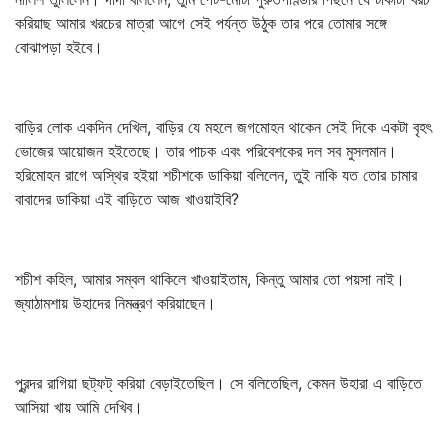
করিয়াছ আমার খরচের মাত্রা আগে সেই পর্যন্ত উঠুক তার পরে তোমার সঙ্গে
বোঝাপড়া হইবে।
বাড়ির লোক একদিন দেখিল, বাড়ির যে মহলে জগমোহন থাকেন সেই দিকে একটা বৃহৎ
ভোজের আয়োজন হইতেছে। তার পাচক এবং পরিবেশকের দল সব মুসলমান।
হরিমোহন রাগে অস্থির হইয়া শচীশকে ডাকিয়া বলিলেন, তুই নাকি যত তোর চামার
বাবাদের ডাকিয়া এই বাড়িতে আজ খাওয়াইবি?
শচীশ কহিল, আমার সম্বল থাকিলে খাওয়াইতাম, কিন্তু আমার তো পয়সা নাই।
জ্যাঠামশায় উহাদের নিমন্ত্রণ করিয়াছেন।
পুরন্দর রাগিয়া ছট্‌ফট্‌ করিয়া বেড়াইতেছিল। সে বলিতেছিল, কেমন উহারা এ বাড়িতে
আসিয়া খায় আমি দেখিব।