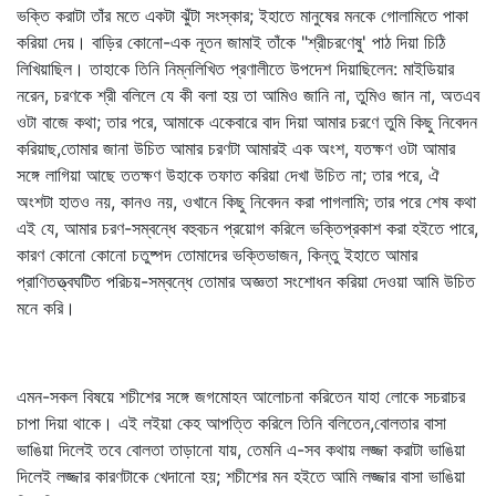
ভক্তি করাটা তাঁর মতে একটা ঝুঁটা সংস্কার; ইহাতে মানুষের মনকে গোলামিতে পাকা
করিয়া দেয়। বাড়ির কোনো-এক নূতন জামাই তাঁকে "শ্রীচরণেষু' পাঠ দিয়া চিঠি
লিখিয়াছিল। তাহাকে তিনি নিম্নলিখিত প্রণালীতে উপদেশ দিয়াছিলেন: মাইডিয়ার
নরেন, চরণকে শ্রী বলিলে যে কী বলা হয় তা আমিও জানি না, তুমিও জান না, অতএব
ওটা বাজে কথা; তার পরে, আমাকে একেবারে বাদ দিয়া আমার চরণে তুমি কিছু নিবেদন
করিয়াছ,তোমার জানা উচিত আমার চরণটা আমারই এক অংশ, যতক্ষণ ওটা আমার
সঙ্গে লাগিয়া আছে ততক্ষণ উহাকে তফাত করিয়া দেখা উচিত না; তার পরে, ঐ
অংশটা হাতও নয়, কানও নয়, ওখানে কিছু নিবেদন করা পাগলামি; তার পরে শেষ কথা
এই যে, আমার চরণ-সম্বন্ধে বহুবচন প্রয়োগ করিলে ভক্তিপ্রকাশ করা হইতে পারে,
কারণ কোনো কোনো চতুষ্পদ তোমাদের ভক্তিভাজন, কিন্তু ইহাতে আমার
প্রাণিতত্ত্বঘটিত পরিচয়-সম্বন্ধে তোমার অজ্ঞতা সংশোধন করিয়া দেওয়া আমি উচিত
মনে করি।
এমন-সকল বিষয়ে শচীশের সঙ্গে জগমোহন আলোচনা করিতেন যাহা লোকে সচরাচর
চাপা দিয়া থাকে। এই লইয়া কেহ আপত্তি করিলে তিনি বলিতেন,বোলতার বাসা
ভাঙিয়া দিলেই তবে বোলতা তাড়ানো যায়, তেমনি এ-সব কথায় লজ্জা করাটা ভাঙিয়া
দিলেই লজ্জার কারণটাকে খেদানো হয়; শচীশের মন হইতে আমি লজ্জার বাসা ভাঙিয়া