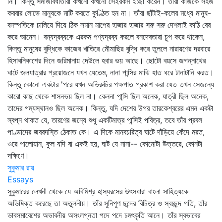
নি। কিন্তু সমাজবিধাতারা কখনো কখনো সেইরকম ইচ্ছা করেন। তাঁরা কাজকে সহজ
করবার লোভে মানুষকে মাটি করতে কুণ্ঠিত হন না। তাঁরা ছাঁটাই-কলের মধ্যে মানুষ-
বনস্পতিকে চালিয়ে দিয়ে ঠিক সমান মাপের হাজার হাজার সরু সরু দেশলাই কাঠি বের
করে আনেন। বন্যদ্রব্যকে এরকম পণ্যদ্রব্য করলে বনদেবতারা চুপ করে থাকেন,
কিন্তু মানুষের বুদ্ধিকে কাজের খাতিরে মৌমাছির বুদ্ধি করে তুললে নারায়ণের দরবারে
হিসাবনিকাশের দিনে জরিমানায় দেউলে হবার ভয় আছে। ছোটো বয়সে জগন্নাথের
ঘাটে জলযাত্রার প্রয়োজনে যখন যেতেম, নানা পান্সির মাঝি হাত ধরে টানাটানি করত।
কিন্তু কোনো একটার 'পরে যখন অভিরুচির পক্ষপাত প্রকাশ করা যেত তখন সেজন্যে
কারো কাছ থেকে শাসনভয় ছিল না। কেননা পান্সি ছিল অনেক, যাত্রী ছিল অনেক,
তাদের গম্যস্থানও ছিল অনেক। কিন্তু, যদি দেশের উপর তারকেশ্বরের এমন একটা
স্বপ্ন থাকত যে, তারণের জন্যে শুধু একটিমাত্র পান্সিই পবিত্র, তবে তাঁর প্রবল
পাণ্ডাদের জবরদস্তি ঠেকাত কে। এ দিকে মানবচরিত্র ঘাটে দাঁড়িয়ে কেঁদে মরত,
ওরে পালোয়ান, কুল যদি বা একই হয়, ঘাট যে নানা-- কোনোটা উত্তরে, কোনটা
দক্ষিণে।
সুকুমার রায়
Essays
সুকুমারের লেখনী থেকে যে অবিমিশ্র হাস্যরসের উৎসধারা বাংলা সাহিত্যকে
অভিষিক্ত করেছে তা অতুলনীয়। তাঁর সুনিপুণ ছন্দের বিচিত্র ও স্বচ্ছন্দ গতি, তাঁর
ভাবসমাবেশের অভাবনীয় অসংলগ্নতা পদে পদে চমৎকৃতি আনে। তাঁর স্বভাবের