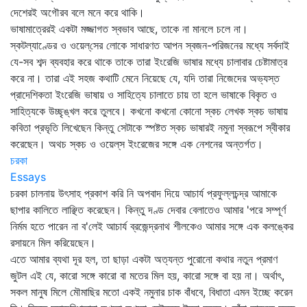
দেশেরই অগৌরব বলে মনে করে থাকি।
ভাষামাত্রেরই একটা মজ্জাগত স্বভাব আছে, তাকে না মানলে চলে না।
স্কটল্যাণ্ডের ও ওয়েল্‌সের লোকে সাধারণত আপন স্বজন-পরিজনের মধ্যে সর্বদাই
যে-সব শব্দ ব্যবহার করে থাকে তাকে তারা ইংরেজি ভাষার মধ্যে চালাবার চেষ্টামাত্র
করে না। তারা এই সহজ কথাটি মেনে নিয়েছে যে, যদি তারা নিজেদের অভ্যস্ত
প্রাদেশিকতা ইংরেজি ভাষায় ও সাহিত্যে চালাতে চায় তা হলে ভাষাকে বিকৃত ও
সাহিত্যকে উচ্ছৃঙ্খল করে তুলবে। কখনো কখনো কোনো স্কচ লেখক স্কচ ভাষায়
কবিতা প্রভৃতি লিখেছেন কিন্তু সেটাকে স্পষ্টত স্কচ ভাষারই নমুনা স্বরূপে স্বীকার
করেছেন। অথচ স্কচ ও ওয়েল্‌স ইংরেজের সঙ্গে এক নেশনের অন্তর্গত।
চরকা
Essays
চরকা চালনায় উৎসাহ প্রকাশ করি নি অপবাদ দিয়ে আচার্য প্রফুল্লচন্দ্র আমাকে
ছাপার কালিতে লাঞ্ছিত করেছেন। কিন্তু দণ্ড দেবার বেলাতেও আমার 'পরে সম্পূর্ণ
নির্মম হতে পারেন না ব'লেই আচার্য ব্রজেন্দ্রনাথ শীলকেও আমার সঙ্গে এক কলঙ্কের
রসায়নে মিল করিয়েছেন।
এতে আমার ব্যথা দূর হল, তা ছাড়া একটা অত্যন্ত পুরোনো কথার নতুন প্রমাণ
জুটল এই যে, কারো সঙ্গে কারো বা মতের মিল হয়, কারো সঙ্গে বা হয় না। অর্থাৎ,
সকল মানুষ মিলে মৌমাছির মতো একই নমুনার চাক বাঁধবে, বিধাতা এমন ইচ্ছে করেন