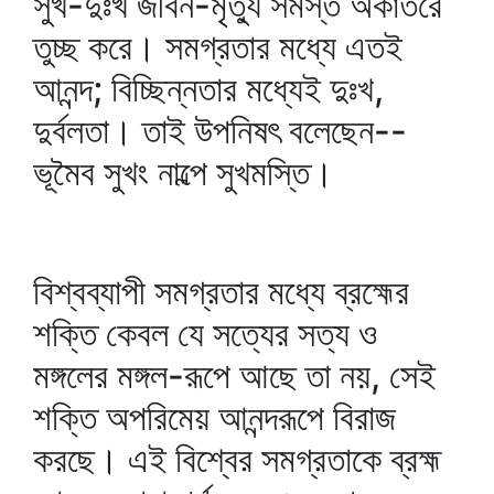
সুখ-দুঃখ জীবন-মৃত্যু সমস্ত অকাতরে
তুচ্ছ করে। সমগ্রতার মধ্যে এতই
আনন্দ; বিচ্ছিন্নতার মধ্যেই দুঃখ,
দুর্বলতা। তাই উপনিষৎ বলেছেন--
ভূমৈব সুখং নাল্পে সুখমস্তি।
বিশ্বব্যাপী সমগ্রতার মধ্যে ব্রহ্মের
শক্তি কেবল যে সত্যের সত্য ও
মঙ্গলের মঙ্গল-রূপে আছে তা নয়, সেই
শক্তি অপরিমেয় আনন্দরূপে বিরাজ
করছে। এই বিশ্বের সমগ্রতাকে ব্রহ্ম