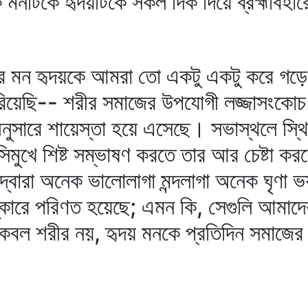
নটিকে হৃদয়টিকে সকল দিক দিয়ে ব্রহ্মবিহার
র মন হৃদয়কে আমরা তো একটু একটু করে গড়ে
িয়েছি-- শরীর সমাজের উপযোগী লজ্জাসংকোচ
নুসারে শায়েস্তা হয়ে এসেছে। সভাস্থলে স্থ
িমুখে শিষ্ট সম্ভাষণ করতে তার আর চেষ্টা কর
 দ্বারা অনেক ভালোলাগা মন্দলাগা অনেক ঘৃণা
স্কারে পরিণত হয়েছে; এমন কি, সেগুলি আমাদ
ল শরীর নয়, হৃদয় মনকে প্রতিদিন সমাজের ছা