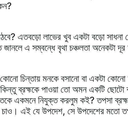
কেন?
ঠবে? এতবড়ো লাভের খুব একটা বড়ো সাধনা ন
জানলে এ সম্বন্ধে বৃথা চঞ্চলতা অনেকটা দূ
টা কোনো চিন্তায় মনকে বসানো বা একটা কোনো
িন্তু ব্রহ্মকে পাওয়া তো অমন একটি ছোটো ব্
কে একমনে নিযুক্ত করলুম কই? তপসা ব্রহ্ম ব
জানতে চাও। এই যে উপদেশ, সে উপদেশের মতো 