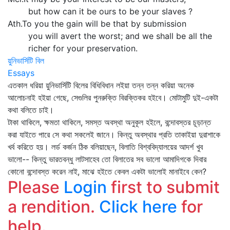
but how can it be ours to be your slaves ?
Ath.To you the gain will be that by submission
you will avert the worst; and we shall be all the
richer for your preservation.
য়ুনিভার্সিটি বিল
Essays
এতকাল ধরিয়া য়ুনিভার্সিটি বিলের বিধিবিধান লইয়া তন্ন তন্ন করিয়া অনেক
আলোচনাই হইয়া গেছে, সেগুলির পুনরুক্তি বিরক্তিকর হইবে। মোটামুটি দুই-একটা
কথা বলিতে চাই।
টাকা থাকিলে, ক্ষমতা থাকিলে, সমস্ত অবস্থা অনুকূল হইলে, বন্দোবস্তর চূড়ান্ত
করা যাইতে পারে সে কথা সকলেই জানে। কিন্তু অবস্থার প্রতি তাকাইয়া দুরাশাকে
খর্ব করিতে হয়। লর্ড কর্জন ঠিক বলিয়াছেন, বিলাতি বিশ্ববিদ্যালয়ের আদর্শ খুব
ভালো-- কিন্তু ভারতবন্ধু লাটসাহেব তো বিলাতের সব ভালো আমাদিগকে দিবার
কোনো বন্দোবস্ত করেন নাই, মাঝে হইতে কেবল একটা ভালোই মানাইবে কেন?
Please
Login
first to submit
a rendition.
Click here
for
help.