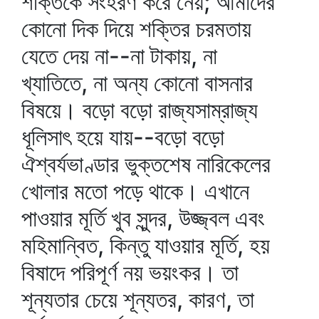
শক্তিকে সংহরণ করে নেয়; আমাদের
কোনো দিক দিয়ে শক্তির চরমতায়
যেতে দেয় না--না টাকায়, না
খ্যাতিতে, না অন্য কোনো বাসনার
বিষয়ে। বড়ো বড়ো রাজ্যসাম্রাজ্য
ধূলিসাৎ হয়ে যায়--বড়ো বড়ো
ঐশ্বর্যভাণ্ডার ভুক্তশেষ নারিকেলের
খোলার মতো পড়ে থাকে। এখানে
পাওয়ার মূর্তি খুব সুন্দর, উজ্জ্বল এবং
মহিমান্বিত, কিন্তু যাওয়ার মূর্তি, হয়
বিষাদে পরিপূর্ণ নয় ভয়ংকর। তা
শূন্যতার চেয়ে শূন্যতর, কারণ, তা