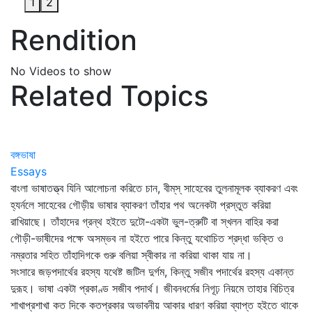
1
2
Rendition
No Videos to show
Related Topics
বঙ্গভাষা
Essays
বাংলা ভাষাতত্ত্ব যিনি আলোচনা করিতে চান, বীম্‌স্‌ সাহেবের তুলনামূলক ব্যাকরণ এবং
হ্যর্নলে সাহেবের গৌড়ীয় ভাষার ব্যাকরণ তাঁহার পথ অনেকটা প্রস্তুত করিয়া
রাখিয়াছে। তাঁহাদের গ্রন্থ হইতে দুটো-একটা ভুল-ত্রুটি বা স্খলন বাহির করা
গৌড়ী-ভাষীদের পক্ষে অসম্ভব না হইতে পারে কিন্তু যথোচিত শ্রদ্ধা ভক্তি ও
নম্রতার সহিত তাঁহাদিগকে গুরু বলিয়া স্বীকার না করিয়া থাকা যায় না।
সংসারে জড়পদার্থের রহস্য যথেষ্ট জটিল দুর্গম, কিন্তু সজীব পদার্থের রহস্য একান্ত
দুরূহ। ভাষা একটা প্রকাণ্ড সজীব পদার্থ। জীবনধর্মের নিগূঢ় নিয়মে তাহার বিচিত্র
শাখাপ্রশাখা কত দিকে কতপ্রকার অভাবনীয় আকার ধারণ করিয়া ব্যাপ্ত হইতে থাকে