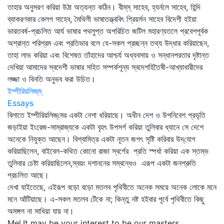
তাহার অনুসরণ করিয়া উঠা অত্যন্ত কঠিন। বীম্‌স্‌ সাহেব, হ্যর্নলে সাহেব, হিন্দি
ব্যাকরণকার কেলগ সাহেব, মৈথিলী ভাষাতত্ত্ববিৎ গ্রিয়র্সন সাহেব বিদেশী হইয়া
ভারতবর্ষ-প্রচলিত আর্য ভাষার পথলুপ্ত অপরিচিত জটিল মহারণ্যতলে প্রবেশপূর্বক
অশ্রান্ত পরিশ্রম এবং প্রতিভার বলে যে-সকল প্রচ্ছন্ন তথ্য উদ্ধার করিয়াছেন,
তাহা লাভ করিয়া এবং বিশেষত তাঁহাদের আশ্চর্য অধ্যবসায় ও সন্ধানপরতার দৃষ্টান্ত
দেখিয়া আমাদের স্বদেশী ভাষার সহিত সম্পর্কশূন্য স্বদেশহিতৈষী-আখ্যাধারীদের
লজ্জা ও বিনতি অনুভব করা উচিত।
ইম্পীরিয়লিজ্‌ম্
Essays
বিলাতে ইম্পীরিয়লিজ্‌মের একটা নেশা ধরিয়াছে। অধীন দেশ ও উপনিবেশ প্রভৃতি
জড়াইয়া ইংরেজ-সাম্রাজ্যকে একটা বৃহৎ উপসর্গ করিয়া তুলিবার ধ্যানে সে দেশে
অনেকে নিযুক্ত আছেন। বিশ্বামিত্র একটা নূতন জগৎ সৃষ্টি করিবার উদ্‌যোগ
করিয়াছিলেন, বাইবেল-কথিত কোনো রাজা স্বর্গের প্রতি স্পর্ধা করিয়া এক স্তম্ভ
তুলিবার চেষ্টা করিয়াছিলেন,স্বয়ং দশাননের সম্বন্ধেও এরূপ একটা জনশ্রুতি
প্রচলিত আছে।
দেখা যাইতেছে, এইরূপ বড়ো বড়ো মতলব পৃথিবীতে অনেক সময়ে অনেক লোকে মনে
মনে আঁটিয়াছে। এ-সকল মতলব টেঁকে না; কিন্তু নষ্ট হইবার পূর্বে পৃথিবীতে কিছু
অমঙ্গল না সাধিয়া যায় না।
Mel.It may be your interest to be our masters,