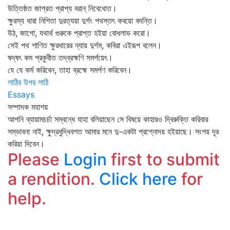
উত্তিষ্ঠত জাগ্রত প্রাপ্য বরান্‌ নিবেধোত।
ক্ষুরস্য ধারা নিশিতা দুরত্যয়া দুর্গং পথস্তৎ কবয়ো বদন্তি।
উঠ, জাগো, যথার্থ গুরুকে প্রাপ্ত হইয়া বোধলাভ করো।
সেই পথ শাণিত ক্ষুরধারের ন্যায় দুর্গম, কবিরা এইরূপ বলেন।
ষদ্‌ষৎ কম প্রকুবীত তদ্‌ব্রহ্মণি সমর্পয়েৎ।
যে যে কর্ম করিবেন, তাহা ব্রহ্মে সমর্পণ করিবেন।
লাঠির উপর লাঠি
Essays
সম্পাদক মহাশয়
আপনি ব্যায়ামচর্চা সম্বন্ধে যাহা বলিয়াছেন সে বিষয়ে কাহারও দ্বিরুক্তি করিবার
সম্ভাবনা নাই, ক্ষুদ্রবুদ্ধিবশত আমার মনে দু-একটা প্রশ্নোদয় হইয়াছে। সংশয় দূর
করিয়া দিবেন।
Please
Login
first to submit
a rendition.
Click here
for
help.