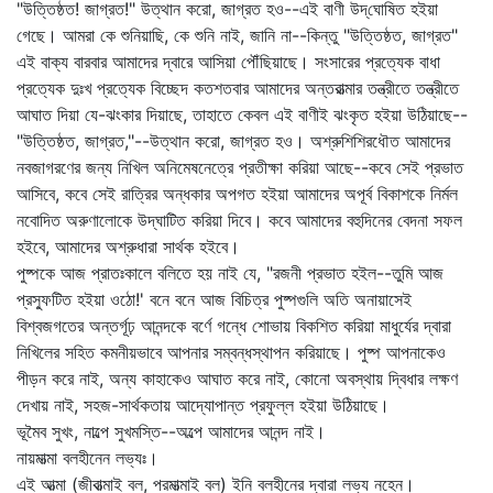
"উত্তিষ্ঠত! জাগ্রত!" উত্থান করো, জাগ্রত হও--এই বাণী উদ্‌ঘোষিত হইয়া
গেছে। আমরা কে শুনিয়াছি, কে শুনি নাই, জানি না--কিন্তু "উত্তিষ্ঠত, জাগ্রত"
এই বাক্য বারবার আমাদের দ্বারে আসিয়া পৌঁছিয়াছে। সংসারের প্রত্যেক বাধা
প্রত্যেক দুঃখ প্রত্যেক বিচ্ছেদ কতশতবার আমাদের অন্তরাত্মার তন্ত্রীতে তন্ত্রীতে
আঘাত দিয়া যে-ঝংকার দিয়াছে, তাহাতে কেবল এই বাণীই ঝংকৃত হইয়া উঠিয়াছে--
"উত্তিষ্ঠত, জাগ্রত,"--উত্থান করো, জাগ্রত হও। অশ্রুশিশিরধৌত আমাদের
নবজাগরণের জন্য নিখিল অনিমেষনেত্রে প্রতীক্ষা করিয়া আছে--কবে সেই প্রভাত
আসিবে, কবে সেই রাত্রির অন্ধকার অপগত হইয়া আমাদের অপূর্ব বিকাশকে নির্মল
নবোদিত অরুণালোকে উদ্‌ঘাটিত করিয়া দিবে। কবে আমাদের বহুদিনের বেদনা সফল
হইবে, আমাদের অশ্রুধারা সার্থক হইবে।
পুষ্পকে আজ প্রাতঃকালে বলিতে হয় নাই যে, "রজনী প্রভাত হইল--তুমি আজ
প্রস্ফুটিত হইয়া ওঠো!' বনে বনে আজ বিচিত্র পুষ্পগুলি অতি অনায়াসেই
বিশ্বজগতের অন্তর্গূঢ় আনন্দকে বর্ণে গন্ধে শোভায় বিকশিত করিয়া মাধুর্যের দ্বারা
নিখিলের সহিত কমনীয়ভাবে আপনার সম্বন্ধস্থাপন করিয়াছে। পুষ্প আপনাকেও
পীড়ন করে নাই, অন্য কাহাকেও আঘাত করে নাই, কোনো অবস্থায় দ্বিধার লক্ষণ
দেখায় নাই, সহজ-সার্থকতায় আদ্যোপান্ত প্রফুল্ল হইয়া উঠিয়াছে।
ভূমৈব সুখং, নাল্পে সুখমস্তি--অল্পে আমাদের আনন্দ নাই।
নায়মাত্মা বলহীনেন লভ্যঃ।
এই আত্মা (জীবাত্মাই বল, পরমাত্মাই বল) ইনি বলহীনের দ্বারা লভ্য নহেন।