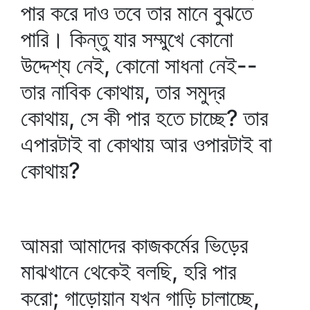
পার করে দাও তবে তার মানে বুঝতে
পারি। কিন্তু যার সম্মুখে কোনো
উদ্দেশ্য নেই, কোনো সাধনা নেই--
তার নাবিক কোথায়, তার সমুদ্র
কোথায়, সে কী পার হতে চাচ্ছে? তার
এপারটাই বা কোথায় আর ওপারটাই বা
কোথায়?
আমরা আমাদের কাজকর্মের ভিড়ের
মাঝখানে থেকেই বলছি, হরি পার
করো; গাড়োয়ান যখন গাড়ি চালাচ্ছে,