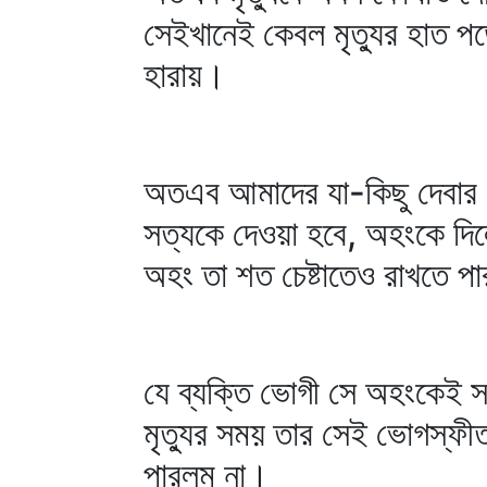
সেইখানেই কেবল মৃত্যুর হাত প
হারায়।
অতএব আমাদের যা-কিছু দেবার 
সত্যকে দেওয়া হবে, অহংকে দিল
অহং তা শত চেষ্টাতেও রাখতে প
যে ব্যক্তি ভোগী সে অহংকেই 
মৃত্যুর সময় তার সেই ভোগস্ফীত
পারলুম না।