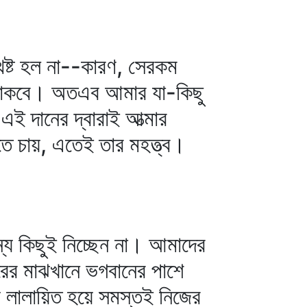
থেষ্ট হল না--কারণ, সেরকম
 থাকবে। অতএব আমার যা-কিছু
 এই দানের দ্বারাই আত্মার
িতে চায়, এতেই তার মহত্ত্ব।
যে কিছুই নিচ্ছেন না। আমাদের
রের মাঝখানে ভগবানের পাশে
্য লালায়িত হয়ে সমস্তই নিজের