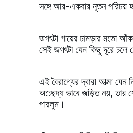
সঙ্গে আর-একবার নূতন পরিচয়
জগৎটা গায়ের চামড়ার মতো আঁকড়
সেই জগৎটা যেন কিছু দূরে চলে
এই বৈরাগ্যের দ্বারা আত্মা যে
অচ্ছেদ্য ভাবে জড়িত নয়, তার য
পারলুম।