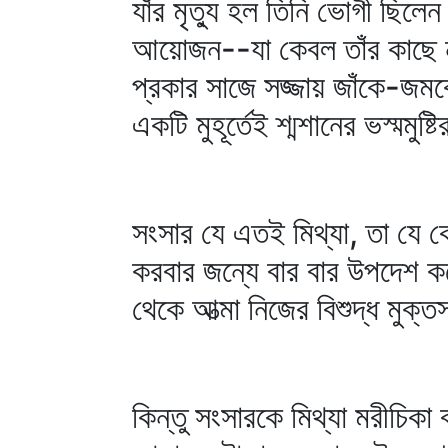
যাঁর মৃত্যু হল তিনি ভোগী ছিল
আয়োজন--যা কেবল তাঁর কাছে নয়
প্রকার সাজে সজ্জায় জাঁকে-জমকে
একটি মুহূর্তেই শ্মশানের ভস্মমুষ
সংসার যে এতই মিথ্যা, তা যে কেব
করবার জন্যে বার বার উপদেশ ক
থেকে আত্মা নিজের বিশুদ্ধ মুক্
কিন্তু সংসারকে মিথ্যা মরীচি