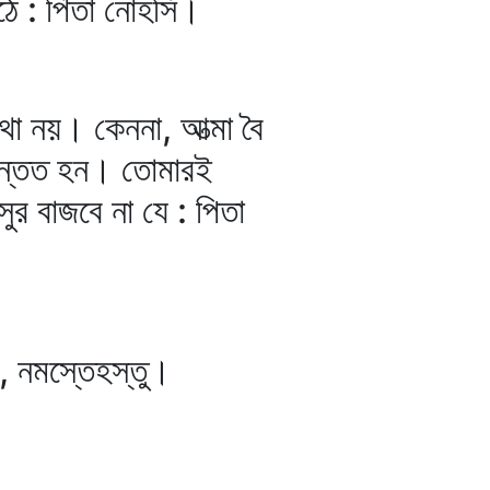
ঠে : পিতা নোহসি।
া নয়। কেননা, আত্মা বৈ
ং সন্তত হন। তোমারই
ুর বাজবে না যে : পিতা
, নমস্তেহস্তু।