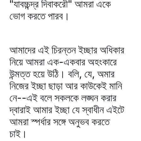
"যাবচ্চন্দ্র দিবাকরৌ" আমরা একে
ভোগ করতে পারব।
আমাদের এই চিরন্তন ইচ্ছার অধিকার
নিয়ে আমরা এক-একবার অহংকারে
উন্মত্ত হয়ে উঠি। বলি, যে, অমার
নিজের ইচ্ছা ছাড়া আর কাউকেই মানি
নে--এই বলে সকলকে লঙ্ঘন করার
দ্বারাই আমার ইচ্ছা যে স্বাধীন এইটে
আমরা স্পর্ধার সঙ্গে অনুভব করতে
চাই।