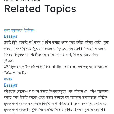
Related Topics
বাংলা ব্যাকরণে তির্যক্‌রূপ
Essays
মারাঠি হিন্দি প্রভৃতি অধিকাংশ গৌড়ীয় ভাষায় শব্দকে আড় করিয়া বলিবার একটা প্রথা
আছে। যেমন হিন্দিতে "কুত্তা' সহজরূপ, "কুত্তে' বিকৃতরূপ। "ঘোড়া' সহজরূপ,
"ঘোড়ে' বিকৃতরূপ। মারাঠিতে ঘর ও ঘরা, বাপ ও বাপা, জিভ ও জিভে ইহার
দৃষ্টান্ত।
এই বিকৃতরূপকে ইংরেজি পারিভাষিকে oblique form বলা হয়; আমরা তাহাকে
তির্যক্‌রূপ নাম দিব।
সদুপায়
Essays
বরিশালের কোনো-এক স্থান হইতে বিশ্বস্তসূত্রে খবর পাইলাম যে, যদিও আজকাল
করকচ লবণ বিলাতি লবণের চেয়ে সস্তা হইয়াছে তবু আমাদের সংবাদদাতার পরিচিত
মুসলমানগণ অধিক দাম দিয়াও বিলাতি লবণ খাইতেছে। তিনি বলেন যে, সেখানকার
মুসলমানগণ আজকাল সুবিধা বিচার করিয়া বিলাতি কাপড় বা লবণ ব্যবহার করে না।