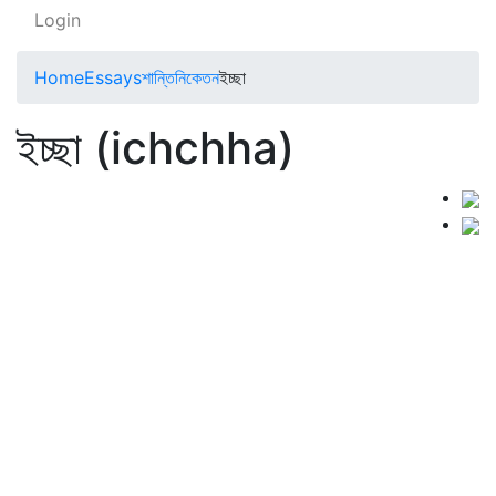
Login
Home
Essays
শান্তিনিকেতন
ইচ্ছা
ইচ্ছা (ichchha)