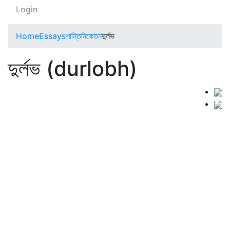
Login
Home
Essays
শান্তিনিকেতন
দুর্লভ
দুর্লভ (durlobh)