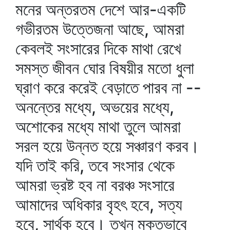
মনের অন্তরতম দেশে আর-একটি
গভীরতম উত্তেজনা আছে, আমরা
কেবলই সংসারের দিকে মাথা রেখে
সমস্ত জীবন ঘোর বিষয়ীর মতো ধুলা
ঘ্রাণ করে করেই বেড়াতে পারব না --
অনন্তের মধ্যে, অভয়ের মধ্যে,
অশোকের মধ্যে মাথা তুলে আমরা
সরল হয়ে উন্নত হয়ে সঞ্চারণ করব।
যদি তাই করি, তবে সংসার থেকে
আমরা ভ্রষ্ট হব না বরঞ্চ সংসারে
আমাদের অধিকার বৃহৎ হবে, সত্য
হবে, সার্থক হবে। তখন মুক্তভাবে