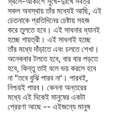
স্থলে-আকাশে সুখে-দুঃখে সর্বত্র
সকল অবস্থায় তাঁর মধ্যেই আছি, এই
চেতনাকে প্রতিদিনের চেষ্টায় সহজ
করে তুলতে হবে। এই সাধনার ধ্যানই
হচ্ছে গায়ত্রী। এই সাধনাই হচ্ছে
তাঁর মধ্যে দাঁড়াতে এবং চলতে শেখা।
অনেকবার টলতে হবে, বার বার পড়তে
হবে, কিন্তু তাই বলে ভয় করলে হবে
না "তবে বুঝি পারব না'। পারবই,
নিশ্চয়ই পারব। কেননা অন্তরের
মধ্যে এই দিকেই মানুষের একটা
প্রেরণা আছে -- এইজন্যে মানুষ