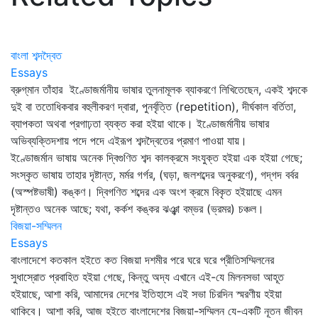
বাংলা শব্দদ্বৈত
Essays
ব্রুগ্‌মান তাঁহার ইণ্ডোজর্মানীয় ভাষার তুলনামূলক ব্যাকরণে লিখিতেছেন, একই শব্দকে
দুই বা ততোধিকবার বহুলীকরণ দ্বারা, পুনর্বৃত্তি (repetition), দীর্ঘকাল বর্তিতা,
ব্যাপকতা অথবা প্রগাঢ়তা ব্যক্ত করা হইয়া থাকে। ইণ্ডোজর্মানীয় ভাষার
অভিব্যক্তিদশায় পদে পদে এইরূপ শব্দদ্বৈতের প্রমাণ পাওয়া যায়।
ইণ্ডোজর্মান ভাষায় অনেক দ্বিগুণিত শব্দ কালক্রমে সংযুক্ত হইয়া এক হইয়া গেছে;
সংস্কৃত ভাষায় তাহার দৃষ্টান্ত, মর্মর গর্গর, (ঘড়া, জলশব্দের অনুকরণে), গদ্‌গদ বর্বর
(অস্পষ্টভাষী) কঙ্কণ। দ্বিগণিত শব্দের এক অংশ ক্রমে বিকৃত হইয়াছে এমন
দৃষ্টান্তও অনেক আছে; যথা, কর্কশ কঙ্কর ঝঞ্ঝা বম্ভর (ভ্রমর) চঞ্চল।
বিজয়া-সম্মিলন
Essays
বাংলাদেশে কতকাল হইতে কত বিজয়া দশমীর পরে ঘরে ঘরে প্রীতিসম্মিলনের
সুধাস্রোত প্রবাহিত হইয়া গেছে, কিন্তু অদ্য এখানে এই-যে মিলনসভা আহূত
হইয়াছে, আশা করি, আমাদের দেশের ইতিহাসে এই সভা চিরদিন স্মরণীয় হইয়া
থাকিবে। আশা করি, আজ হইতে বাংলাদেশের বিজয়া-সম্মিলন যে-একটি নূতন জীবন