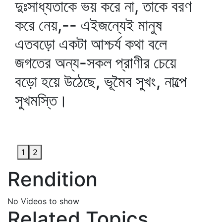
দুঃসাধ্যতাকে ভয় করে না, তাকে বরণ
করে নেয়,-- এইজন্যেই মানুষ
এতবড়ো একটা আশ্চর্য কথা বলে
জগতের অন্য-সকল প্রাণীর চেয়ে
বড়ো হয়ে উঠেছে, ভূমৈব সুখং, নাল্পে
সুখমস্তি।
1
2
Rendition
No Videos to show
Related Topics