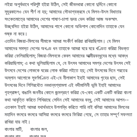
লইয়া অপূর্বভাবে পরিপুষ্ট হইয়া উঠিল, সেই জীবনধারা কোনো দুর্দিনে কোনো
সুদূরকালেও যেন শীর্ণ না হয়; আমাদের সৌভাগ্যক্রমে যে মিলন-উৎস বিধাতার
সংকেতমাত্রে আমাদের দেশের পাষাণ-চাপা হৃদয় ভেদ করিয়া আজ অকস্মাৎ
উচ্ছ্বসিত হইয়া উঠিল, আমাদের পাপে কোনো অভিশাপ কোনোদিন তাহাকে যেন
শুষ্ক না করে।
এতদিন বিজয়া-মিলনের সীমাকে আমরা সংকীর্ণ করিয়া রাখিয়াছিলাম। যে মিলন
আমাদের সমস্ত দেশের অখণ্ড ধন তাহাকে আমরা ঘরে ঘরে খণ্ডিত করিয়া বিভক্ত
করিয়া ফেলিয়াছিলাম; বিজয়া-মিলনকে কেবল আমাদের আত্মীয়বন্ধুদের মধ্যে আবদ্ধ
করিয়াছিলাম; এ কথা ভুলিয়াছিলাম যে, যে উৎসব আমাদের সমগ্র দেশের উৎসব সেই
উৎসবে দেশের লোককে ঘরের লোক করিয়া লইতে হয়; সেই উৎসবের দিনে শরতের
অম্লান আলোকে সুবর্ণমণ্ডিত এই-যে নীলাকাশ ইহাই আমাদের গৃহের ছাদ, সেই
উৎসবের দিনে শিশিরধৌত নবধান্যশ্যামলা এই নদীমালিনী ভূমি ইহাই আমাদের
গৃহপ্রাঙ্গণ, বাঙালি জননীর কোলে জন্মগ্রহণ করিয়া যে-কেহ একটি একটি করিয়া বাংলা
কথা আবৃত্তি করিতে শিখিয়াছে সেদিন সেই আমাদের বন্ধু, সেই আমাদের আপন--
এতকাল ইহাই আমরা যথার্থভাবে উপলব্ধি করিতে পারি নাই বলিয়া আমাদের মিলনের
মহাদিন বৎসরে বৎসরে আসিয়া বৎসরে বৎসরে ফিরিয়া গেছে, সে তাহার সম্পূর্ণ সফলতা
রাখিয়া যায় নাই।
বাংলার মাটি, বাংলার জল,
বাংলার বায়ু, বাংলার ফল