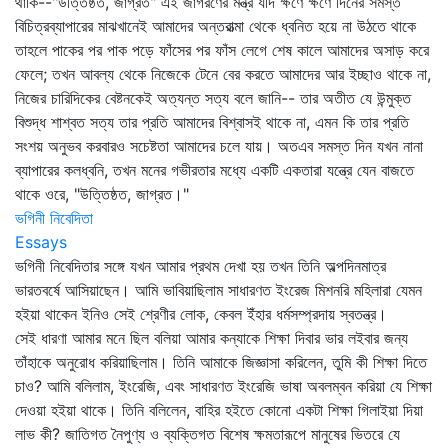
থাকি--"উত্তিষ্ঠত, জাগ্রত" এই জাগরণের মন্ত্র যদি ক্ষণে ক্ষণে দিনের সমস্ত
বিচিত্রব্যাপারের মাঝখানেই আমাদের অন্তরাত্মা থেকে ধ্বনিত হয়ে না উঠতে থাকে
তাহলে পাকের পর পাক পড়ে ফাঁসের পর ফাঁস লেগে শেষ কালে আমাদের অসাড় করে
ফেলে; তখন আবল্য থেকে নিজেকে টেনে বের করতে আমাদের আর ইচ্ছাও থাকে না,
নিজের চারিদিকের বেষ্টনকেই অত্যন্ত সত্য বলে জানি-- তার অতীত যে উন্মুক্ত
বিশুদ্ধ শাশ্বত সত্য তার প্রতি আমাদের বিশ্বাসই থাকে না, এমন কি তার প্রতি
সংশয় অনুভব করবারও সচেষ্টতা আমাদের চলে যায়। অতএব সমস্ত দিন যখন নানা
ব্যাপারের কলধ্বনি, তখন মনের গভীরতার মধ্যে একটি একতারা যন্ত্রে যেন বাজতে
থাকে ওরে, "উত্তিষ্ঠত, জাগ্রত।"
ভগিনী নিবেদিতা
Essays
ভগিনী নিবেদিতার সঙ্গে যখন আমার প্রথম দেখা হয় তখন তিনি অল্পদিনমাত্র
ভারতবর্ষে আসিয়াছেন। আমি ভাবিয়াছিলাম সাধারণত ইংরেজ মিশনরি মহিলারা যেমন
হইয়া থাকেন ইনিও সেই শ্রেণীর লোক, কেবল ইঁহার ধর্মসম্প্রদায় স্বতন্ত্র।
সেই ধারণা আমার মনে ছিল বলিয়া আমার কন্যাকে শিক্ষা দিবার ভার লইবার জন্য
তাঁহাকে অনুরোধ করিয়াছিলাম। তিনি আমাকে জিজ্ঞাসা করিলেন, তুমি কী শিক্ষা দিতে
চাও? আমি বলিলাম, ইংরেজি, এবং সাধারণত ইংরেজি ভাষা অবলম্বন করিয়া যে শিক্ষা
দেওয়া হইয়া থাকে। তিনি বলিলেন, বাহির হইতে কোনো একটা শিক্ষা গিলাইয়া দিয়া
লাভ কী? জাতিগত নৈপুণ্য ও ব্যক্তিগত বিশেষ ক্ষমতারূপে মানুষের ভিতরে যে