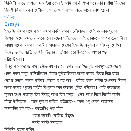
জিনিসটা আছে তাহাকে জাগাইয়া তোলাই আমি যথার্থ শিক্ষা মনে করি। বাঁধা নিয়মের
বিদেশী শিক্ষার দ্বারা সেটাকে চাপা দেওয়া আমার কাছে ভালো বোধ হয় না।
প্রতিশব্দ
Essays
ইংরেজি ভাষার সঙ্গে বাংলা ভাষার একটা কারবার চলিয়াছে। সেই কারবার-সূত্রে
বিশ্বের হাটে আমাদের ভাবের লেনা-দেনা ঘটিতেছে। এই লেনা-দেনায় সব চেয়ে বিঘ্ন
ভাষায় শব্দের অভাব। একদিন আমাদের দেশের ইংরেজি পড়ুয়ারা এই দৈন্য দেখিয়া
নিজের ভাষার প্রতি উদাসীন ছিলেন। তাঁহারা ইংরাজিতেই লেখাপড়া শুরু
করিয়াছিলেন।
কিন্তু বাংলাদেশের বড়ো সৌভাগ্য এই যে, সেই বড়ো দৈন্যের অবস্থাতেও দেশে
এমন সকল মানুষ উঠিয়াছিলেন যাঁহারা বুঝিয়াছিলেন বাংলা ভাষার ভিতর দিয়া ছাড়া
দেশের মনকে বলবান করিবার কোনো উপায় নাই। তাঁহার ভরসা করিয়া তখনকার দিনের
বাংলা ভাষার গ্রাম্য হাটেই বিশ্বসম্পদের কারবার খুলিয়া বসিলেন। সেই কারবারের
মূলধন তখন সামান্য ছিল কিন্তু আশা ছিল মস্ত। সেই আশা দিনে দিনেই সার্থক
হইয়া উঠিতেছে। আজ মূলধন বাড়িয়া উঠিয়াছে-- আজ শুধু কেবল আমাদের
আমদানির হাট নয়-- রফ্‌তানিও শুরু হইল।
পরমে ব্রহ্মণি যোজিত চিত্তঃ
নন্দতি নন্দতি নন্দত্যেব।
নিশিদিন ভরসা রাখিস,