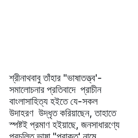
শ্রীনাথবাবু তাঁহার "ভাষাতত্ত্ব'-
সমালোচনার প্রতিবাদে প্রাচীন
বাংলাসাহিত্য হইতে যে-সকল
উদাহরণ উদ্‌ধৃত করিয়াছেন, তাহাতে
স্পষ্টই প্রমাণ হইয়াছে, জনসাধারণ্যে
প্রচলিত ভাষা "প্রাকৃত' নামে