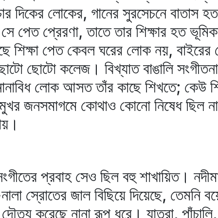
 চার দিকের লোকের, গানের সুরসেচনে বাতাস 
ল সে পেত প্রেরণা, তাতে তার শিক্ষার হত ভূম
কাছে শিক্ষা পেত কেবল ঘরের লোক নয়, বাইর
র ছোটো ছোটো কলেজ। বিখ্যাত বাঙালি সংগীতন
নানাবিধ লোক আসত তাঁর কাছে শিখতে; কেউ শি
খর জনসমাগমে কোথাও কোনো নিষেধ ছিল না। 
পায়।
ীতের প্রবাহ সেও ছিল বহু শাখায়িত। নদীমাতৃ
নালা স্রোতের জাল বিছিয়ে দিয়েছে, তেমনি বয়
দৌত্য করেছে নানা রূপ ধরে। যাত্রা, পাঁচালি