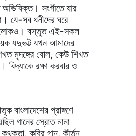
হত অভিষিক্ত। সংগীতে যার
িকা। যে-সব ধনীদের ঘরে
ের লোকও। বস্তুত এই-সকল
ায়ক যদুভট্ট যখন আমাদের
খত মৃদঙ্গের বোল, কেউ শিখত
বিদ্যাকে রক্ষা করবার ও
ক বাংলাদেশের প্রাঙ্গণে
েছিল গানের স্রোত নানা
, কথকতা, কবির গান, কীর্তন