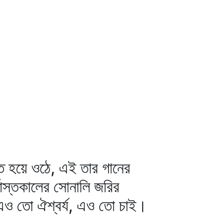
িত হয়ে ওঠে, এই তার গানের
যাস্তকালের সোনালি জরির
তু এও তো ঐশ্বর্য, এও তো চাই।