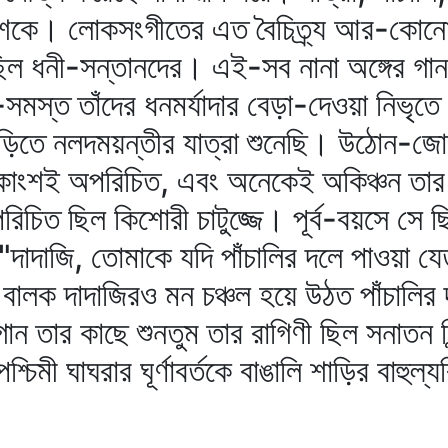
েশকে। লোকসংগীতের এত বৈচিত্র্য আর-কোনো
হ ছিল ধনী-সন্তানদের। এই-সব নানা অঙ্গের গান
মস্ত তাঁদের ধনমর্যাদার বেড়া-দেওয়া নিভৃতে
াড়িতে নলদময়ন্তীর যাত্রা শুনেছি। উঠোন-জ
িকাংশই অপরিচিত, এবং অনেকেই অকিঞ্চন তার
রিচিত ছিল কিশোরী চাটুজ্জে। পূর্ব-বয়সে সে 
দাদাজি, তোমাকে যদি পাঁচালির দলে পাওয়া য
ালক দাদাজিরও মন চঞ্চল হয়ে উঠত পাঁচালির দ
ন তার কাছে শুনতুম তার রাগিণী ছিল সনাতন হিন্
পশ্চিমী ঘাঘরার ঘূর্ণাবর্তকে বাঙালি শাড়ির বাহুল