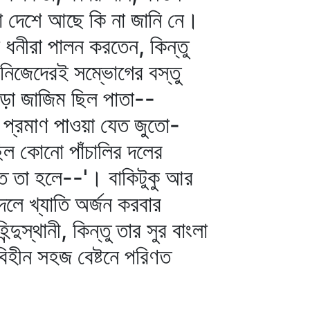
 দেশে আছে কি না জানি নে।
 ধনীরা পালন করতেন, কিন্তু
 নিজেদেরই সম্ভোগের বস্তু
োড়া জাজিম ছিল পাতা--
 প্রমাণ পাওয়া যেত জুতো-
ছিল কোনো পাঁচালির দলের
েত তা হলে--'। বাকিটুকু আর
লে খ্যাতি অর্জন করবার
দুস্থানী, কিন্তু তার সুর বাংলা
্যবিহীন সহজ বেষ্টনে পরিণত