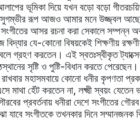
ে আলাপের ভূমিকা দিয়ে যখন বড়ো বড়ো গীতরচয়িত
সুগম্ভীর রূপ আজও আমার মনে উজ্জ্বল আছে।
ের সংগীতের আসর রচনা করা সেকালে সম্পন্ন অব
 বিদ্যার যে-কোনো বিষয়কেই শিক্ষণীয় রক্ষণ
 বলে গ্রহণ করতেন। এই স্বতঃস্বীকৃত ট্যাক্সে
ীঠস্থানের সৃষ্টি ও পুষ্টি-বিধান করতে পেরেছ
ে রাখবার মহাসমবায়ে কোনো ধনীর কৃপণতা প্
ে এসে মাথা হেঁট করতেন না, লক্ষ্মী স্বয়ং যেতেন ভ
বের প্রবর্তনায় ধনীরা দেশে সংগীতের গৌরব র
ঝা যাবে সংগীতকে তখনকার দিনে সম্মানজনক ব