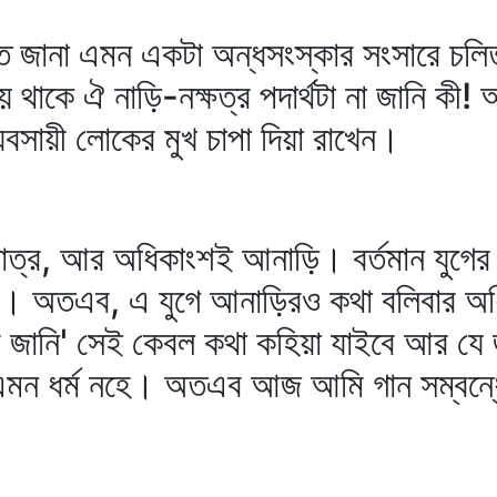
রকৃত জানা এমন একটা অন্ধসংস্কার সংসারে চ
 থাকে ঐ নাড়ি-নক্ষত্র পদার্থটা না জানি কী!
্যবসায়ী লোকের মুখ চাপা দিয়া রাখেন।
র, আর অধিকাংশই আনাড়ি। বর্তমান যুগের প্রধ
ংশ'। অতএব, এ যুগে আনাড়িরও কথা বলিবার 
জানি' সেই কেবল কথা কহিয়া যাইবে আর যে জ
এমন ধর্ম নহে। অতএব আজ আমি গান সম্বন্ধ