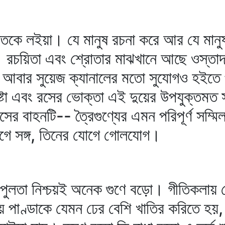
যক্তিকে লইয়া। যে মানুষ রচনা করে আর যে ম
য়িতা এবং শ্রোতার মাঝখানে আছে ওস্তাদ। মধ
, আবার সুয়েজ ক্যানালের মতো সুযোগও হইতে 
ষ্টা এবং রসের ভোক্তা এই দুয়ের উপযুক্তম
রসের বাহনটি-- ত্রৈগুণ্যের এমন পরিপূর্ণ সম
গে সঙ্গ, তিনের যোগে গোলযোগ।
ের বিপুলতা নিশ্চয়ই অনেক গুণে বড়ো। গীতিকলা
ে পাণ্ডাকে যেমন ঢের বেশি খাতির করিতে হয়