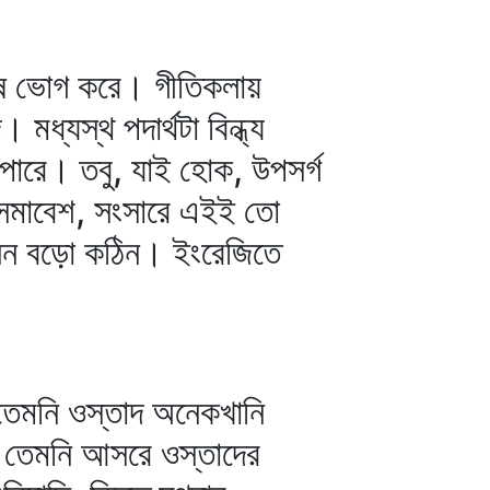
ানুষ ভোগ করে। গীতিকলায়
্যস্থ পদার্থটা বিন্ধ্য
পারে। তবু, যাই হোক, উপসর্গ
ত সমাবেশ, সংসারে এইই তো
্মিলন বড়ো কঠিন। ইংরেজিতে
য় তেমনি ওস্তাদ অনেকখানি
, তেমনি আসরে ওস্তাদের