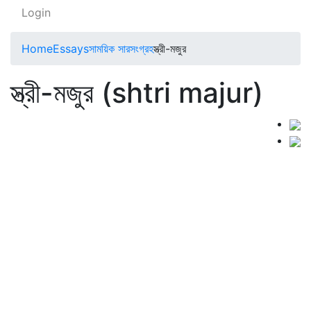
Login
Home
Essays
সাময়িক সারসংগ্রহ
স্ত্রী-মজুর
স্ত্রী-মজুর (shtri majur)