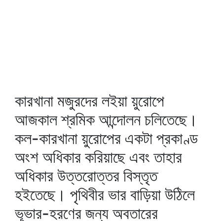
কারখানা মজুরদের লইয়া য়ুরোপে
আজকাল শ্রমিক আন্দোলন চলিতেছে।
কল-কারখানা য়ুরোপের একটা প্রকাণ্ড
অংশ অধিকার করিয়াছে এবং তাহার
অধিকার উত্তরোত্তর বিস্তৃত
হইতেছে। পৃথিবীর ভার বাড়িয়া উঠিলে
ভূভার-হরণের জন্য অবতারের