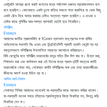
একটুখানি আশ্রয় রচনা করাই জগতের মধ্যে সর্বাপেক্ষা গুরুতর প্রয়োজনসাধন বলে
মনে হয়েছিল। কোনোমতে একটা চুলো বানিয়ে শুকনো পাতা জ্বালিয়ে যা হোক কিছু
একটা রেঁধে নিয়ে আহার করাবার চেষ্টাও অত্যন্ত প্রবল হয়েছিল। এ চাওয়া ও
চেষ্টার কাছে পৃথিবীর আর-সমস্ত ব্যাপারই ছোটো হয়ে গিয়েছিল।
পলিটিক্স্‌
Essays
আমাদের জাতীয় প্রজাসমিতি বা ইণ্ডিয়ান ন্যাশনাল কন্‌গ্রেসের দশম বার্ষিক
অধিবেশনের সভাপতি মিঃ ওয়েব এবং হিন্দুহৈতৈষিণী শ্রমতী অ্যানি বেসেন্ট স্ব স্ব
বক্তৃতাস্থলে পলিটিক্সের উপযোগিতা সম্বন্ধে আলোচনা করিয়াছেন।
বিবি বেসেন্টের মতে পলিটিক্স্‌ ভারতবর্ষের ধাতুর সহিত ঠিক মিশ খায় না। চিন্তা করা,
শিক্ষাদান করা এবং কার্যসাধন করা এই তিনের মধ্যে প্রথম দুইটি মহত্তর কার্যই
ভারতবর্ষকে শোভা পায়, শেষোক্ত কার্যটা পলিটিক্সের অঙ্গ এবং তাহা ভারতবর্ষীয়ের
জীবনের আদর্শ হওয়া উচিত হয় না।
আদিম আর্য-নিবাস
Essays
লেখাপড়া শিখিয়া আমাদের অনেকেই মা-সরস্বতীর কাছে আবেদন করিয়া থাকেন :
মা-সরস্বতী অনেক সময়ে তাঁহাদের প্রার্থনানুসারে বিদ্যা ফিরাইয়া লন, কিন্তু কড়ি
ফিরাইয়া দেন না।