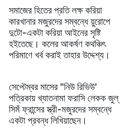
সমাজের হিতের প্রতি লক্ষ করিয়া
কারখানার মজুরদের সম্বন্ধে য়ুরোপে
দুটো-একটা করিয়া আইনের সৃষ্টি
হইতেছে। কলের আকর্ষণ কথঞ্চিৎ
পরিমাণে খর্ব করাই তাহার উদ্দেশ্য।
সেপ্টেম্বর মাসের "নিউ রিভিউ'
পত্রিকায় খ্যাতনামা ফরাসি লেকক জুল্‌
সিমঁ ফ্রান্সের স্ত্রী-মজুরদের সম্বন্ধে
একটা প্রবন্ধ লিখিয়াছেন।