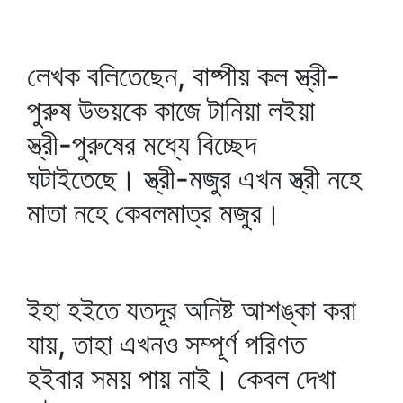
লেখক বলিতেছেন, বাষ্পীয় কল স্ত্রী-
পুরুষ উভয়কে কাজে টানিয়া লইয়া
স্ত্রী-পুরুষের মধ্যে বিচ্ছেদ
ঘটাইতেছে। স্ত্রী-মজুর এখন স্ত্রী নহে
মাতা নহে কেবলমাত্র মজুর।
ইহা হইতে যতদূর অনিষ্ট আশঙ্কা করা
যায়, তাহা এখনও সম্পূর্ণ পরিণত
হইবার সময় পায় নাই। কেবল দেখা