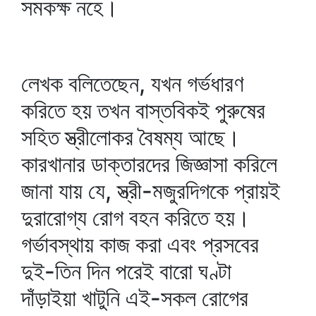
সমকক্ষ নহে।
লেখক বলিতেছেন, যখন গর্ভধারণ
করিতে হয় তখন বাস্তবিকই পুরুষের
সহিত স্ত্রীলোকর বৈষম্য আছে।
কারখানার ডাক্তারদের জিজ্ঞাসা করিলে
জানা যায় যে, স্ত্রী-মজুরদিগকে প্রায়ই
দুরারোগ্য রোগ বহন করিতে হয়।
গর্ভাবস্থায় কাজ করা এবং প্রসবের
দুই-তিন দিন পরেই বারো ঘণ্টা
দাঁড়াইয়া খাটুনি এই-সকল রোগের