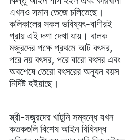
কিন্তু আইন পাস হইল এবং কারখানা
এখনও সমান তেজে চলিতেছে।
কলিকালের সকল ভবিষ্যৎ-বাণীরই
প্রায় এই দশা দেখা যায়। বালক
মজুরদের পক্ষে প্রথমে আট বৎসর,
পরে নয় বৎসর, পরে বারো বৎসর এবং
অবশেষে তেরো বৎসরের অন্যূন বয়স
নির্দিষ্ট হইয়াছে।
স্ত্রী-মজুরদের খাটুনি সম্বন্ধে যখন
কতকগুলি বিশেষ আইন বিধিবদ্ধ