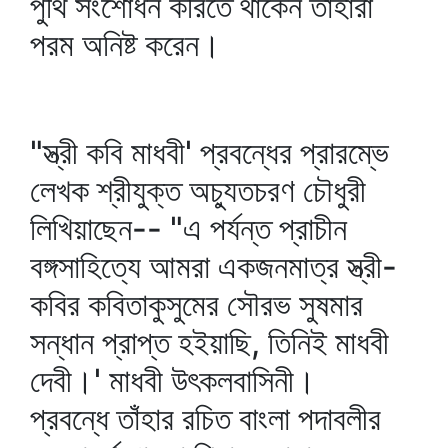
পুঁথি সংশোধন করিতে থাকেন তাঁহারা
পরম অনিষ্ট করেন।
"স্ত্রী কবি মাধবী' প্রবন্ধের প্রারম্ভে
লেখক শ্রীযুক্ত অচ্যুতচরণ চৌধুরী
লিখিয়াছেন-- "এ পর্যন্ত প্রাচীন
বঙ্গসাহিত্যে আমরা একজনমাত্র স্ত্রী-
কবির কবিতাকুসুমের সৌরভ সুষমার
সন্ধান প্রাপ্ত হইয়াছি, তিনিই মাধবী
দেবী।' মাধবী উৎকলবাসিনী।
প্রবন্ধে তাঁহার রচিত বাংলা পদাবলীর