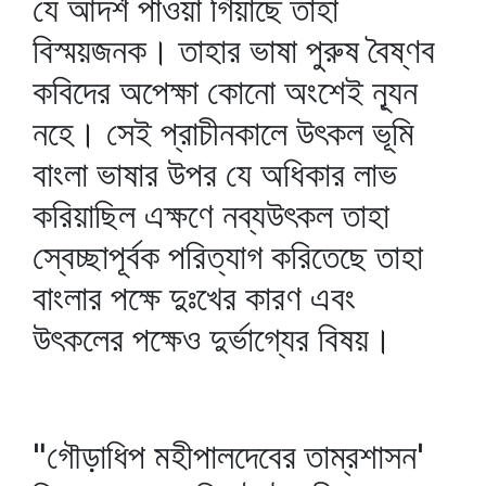
যে আদর্শ পাওয়া গিয়াছে তাহা
বিস্ময়জনক। তাহার ভাষা পুরুষ বৈষ্ণব
কবিদের অপেক্ষা কোনো অংশেই ন্যূন
নহে। সেই প্রাচীনকালে উৎকল ভূমি
বাংলা ভাষার উপর যে অধিকার লাভ
করিয়াছিল এক্ষণে নব্যউৎকল তাহা
স্বেচ্ছাপূর্বক পরিত্যাগ করিতেছে তাহা
বাংলার পক্ষে দুঃখের কারণ এবং
উৎকলের পক্ষেও দুর্ভাগ্যের বিষয়।
"গৌড়াধিপ মহীপালদেবের তাম্রশাসন'