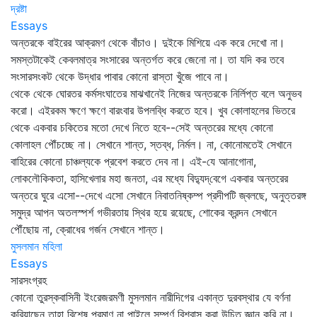
দ্রষ্টা
Essays
অন্তরকে বাইরের আক্রমণ থেকে বাঁচাও। দুইকে মিশিয়ে এক করে দেখো না।
সমস্তটাকেই কেবলমাত্র সংসারের অন্তর্গত করে জেনো না। তা যদি কর তবে
সংসারসংকট থেকে উদ্ধার পাবার কোনো রাস্তা খুঁজে পাবে না।
থেকে থেকে ঘোরতর কর্মসংঘাতের মাঝখানেই নিজের অন্তরকে নির্লিপ্ত বলে অনুভব
করো। এইরকম ক্ষণে ক্ষণে বারংবার উপলব্ধি করতে হবে। খুব কোলাহলের ভিতরে
থেকে একবার চকিতের মতো দেখে নিতে হবে--সেই অন্তরের মধ্যে কোনো
কোলাহল পৌঁচচ্ছে না। সেখানে শান্ত, স্তব্ধ, নির্মল। না, কোনোমতেই সেখানে
বাহিরের কোনো চাঞ্চল্যকে প্রবেশ করতে দেব না। এই-যে আনাগোনা,
লোকলৌকিকতা, হাসিখেলার মহা জনতা, এর মধ্যে বিদ্যুদ্‌বেগে একবার অন্তরের
অন্তরে ঘুরে এসো--দেখে এসো সেখানে নিবাতনিষ্কম্প প্রদীপটি জ্বলছে, অনুত্তরঙ্গ
সমুদ্র আপন অতলস্পর্শ গভীরতায় স্থির হয়ে রয়েছে, শোকের ক্রন্দন সেখানে
পৌঁছোয় না, ক্রোধের গর্জন সেখানে শান্ত।
মুসলমান মহিলা
Essays
সারসংগ্রহ
কোনো তুরস্কবাসিনী ইংরেজরমণী মুসলমান নারীদিগের একান্ত দুরবস্থার যে বর্ণনা
করিয়াছেন তাহা বিশেষ প্রমাণ না পাইলে সম্পূর্ণ বিশ্বাস করা উচিত জ্ঞান করি না।