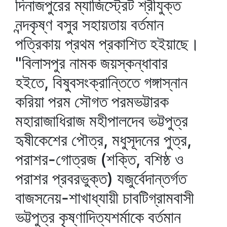
দিনাজপুরের ম্যাজিস্ট্রেট শ্রীযুক্ত
নন্দকৃষ্ণ বসুর সহায়তায় বর্তমান
পত্রিকায় প্রথম প্রকাশিত হইয়াছে।
"বিলাসপুর নামক জয়স্কন্ধাবার
হইতে, বিষুবসংক্রান্তিতে গঙ্গাস্নান
করিয়া পরম সৌগত পরমভট্টারক
মহারাজাধিরাজ মহীপালদেব ভট্টপুত্র
হৃষীকেশের পৌত্র, মধুসূদনের পুত্র,
পরাশর-গোত্রজ (শক্তি, বশিষ্ঠ ও
পরাশর প্রবরভুক্ত) যজুর্বেদান্তর্গত
বাজসনেয়-শাখাধ্যায়ী চাবটিগ্রামবাসী
ভট্টপুত্র কৃষ্ণাদিত্যশর্মাকে বর্তমান