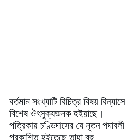
বর্তমান সংখ্যাটি বিচিত্র বিষয় বিন্যাসে
বিশেষ ঔৎসুক্যজনক হইয়াছে।
পত্রিকায় চণ্ডিদাসের যে নূতন পদাবলী
প্রকাশিত হইতেছে তাহা বহু