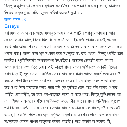
কিন্তু অসূর্যম্পশ্যা জেনানার সুখদুঃখ সত্যমিথ্যা কে প্রমাণ করিবে। তবে, আমাদের
নিজের অন্তঃপুরের সহিত তুলনা করিয়া কতকটা বুঝা যায়।
বাংলা বানান : ৩
Essays
ধ্বনিসংগত বানান এক আছে সংস্কৃত ভাষায় এবং প্রাচীন প্রাকৃত ভাষায়। আর
কোনো ভাষায় আছে কিংবা ছিল কি না জানি নে। ইংরেজি ভাষায় যে নেই অনেক
দুঃখে তার আমরা পরিচয় পেয়েছি। আজও তার এলেকায় ক্ষণে ক্ষণে কলম হুঁচট খেয়ে
থমকে যায়। বাংলা ভাষা শব্দ সংগ্রহ করে সংস্কৃত ভাণ্ডার থেকে, কিন্তু ধ্বনিটা তার
স্বকীয়। ধ্বনিবিকারেই অপভ্রংশের উৎপত্তি। বানানের জোরেই বাংলা আপন
অপভ্রংশত্ব চাপা দিতে চায়। এই কারণে বাংলা ভাষার অধিকাংশ বানানই নিজের
ধ্বনিবিদ্রোহী ভুল বানান। আভিজাত্যের ভান করে বানান আপন স্বধর্ম লঙ্ঘনের চেষ্টা
করাতে শিক্ষার্থীদের পক্ষে সেটা পরম দুঃখকর হয়েছে। যে রাস্তা রেল-পাতা রাস্তা,
তার উপর দিয়ে যাতায়াত করার সময় যদি বুক ফুলিয়ে জেদ করে বলি আমার গোরুর
গাড়িটা রেলগাড়িই, তা হলে পথ-যাত্রাটা অচল না হতে পারে, কিন্তু সুবিধাজনক হয়
না। শিশুদের পড়ানোয় যাঁদের অভিজ্ঞতা আছে তাঁরা জানেন বাংলা পাঠশিক্ষার প্রবেশ-
পথ কি রকম দুর্গম। এক যানের রাস্তায় আর-এক যানকে চালাবার দুশ্চেষ্টাবশত সেটা
ঘটেছে। বাঙালি শিশুপালের দুঃখ নিবৃত্তি চিন্তায় অনেকবার কোনো-এক জন বানান-
সংস্কারক কেমাল পাশার অভ্যুদয় কামনা করেছি। দূরে যাবারই বা দরকার কী,