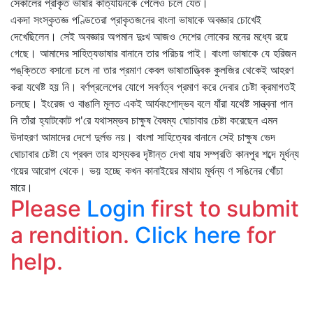
সেকালের প্রাকৃত ভাষার কাত্যায়নকে পেলেও চলে যেত।
একদা সংস্কৃতজ্ঞ পণ্ডিতেরা প্রাকৃতজনের বাংলা ভাষাকে অবজ্ঞার চোখেই
দেখেছিলেন। সেই অবজ্ঞার অপমান দুঃখ আজও দেশের লোকের মনের মধ্যে রয়ে
গেছে। আমাদের সাহিত্যভাষার বানানে তার পরিচয় পাই। বাংলা ভাষাকে যে হরিজন
পঙ্‌ক্তিতে বসানো চলে না তার প্রমাণ কেবল ভাষাতাত্ত্বিক কুলজির থেকেই আহরণ
করা যথেষ্ট হয় নি। বর্ণপ্রলেপের যোগে সবর্ণত্ব প্রমাণ করে দেবার চেষ্টা ক্রমাগতই
চলছে। ইংরেজ ও বাঙালি মূলত একই আর্যবংশোদ্ভব বলে যাঁরা যথেষ্ট সান্ত্বনা পান
নি তাঁরা হ্যাটকোট প'রে যথাসম্ভব চাক্ষুষ বৈষম্য ঘোচাবার চেষ্টা করেছেন এমন
উদাহরণ আমাদের দেশে দুর্লভ নয়। বাংলা সাহিত্যের বানানে সেই চাক্ষুষ ভেদ
ঘোচাবার চেষ্টা যে প্রবল তার হাস্যকর দৃষ্টান্ত দেখা যায় সম্প্রতি কানপুর শব্দে মূর্ধন্য
ণয়ের আরোপ থেকে। ভয় হচ্ছে কখন কানাইয়ের মাথায় মূর্ধন্য ণ সঙিনের খোঁচা
মারে।
Please
Login
first to submit
a rendition.
Click here
for
help.