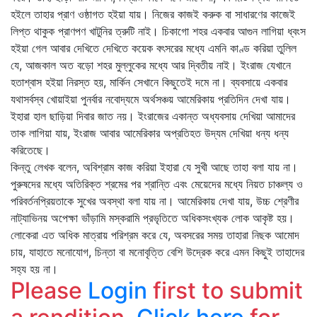
হইলে তাহার প্রাণ ওষ্ঠাগত হইয়া যায়। নিজের কাজই করুক বা সাধারণের কাজেই
লিপ্ত থাকুক প্রাণপণ খাটুনির ত্রুটি নাই। চিকাগো শহর একবার আগুন লাগিয়া ধ্বংস
হইয়া গেল আবার দেখিতে দেখিতে কয়েক বৎসরের মধ্যে এমনি কাণ্ড করিয়া তুলিল
যে, আজকাল অত বড়ো শহর মুল্লুকের মধ্যে আর দ্বিতীয় নাই। ইংরাজ যেখানে
হতাশ্বাস হইয়া নিরস্ত হয়, মার্কিন সেখানে কিছুতেই দমে না। ব্যবসায়ে একবার
যথাসর্বস্ব খোয়াইয়া পুনর্বার নবোদ্যমে অর্থসঞ্চয় আমেরিকায় প্রতিদিন দেখা যায়।
ইহারা হাল ছাড়িয়া দিবার জাত নয়। ইংরাজের একান্ত অধ্যবসায় দেখিয়া আমাদের
তাক লাগিয়া যায়, ইংরাজ আবার আমেরিকার অপ্রতিহত উদ্যম দেখিয়া ধন্য ধন্য
করিতেছে।
কিন্তু লেখক বলেন, অবিশ্রাম কাজ করিয়া ইহারা যে সুখী আছে তাহা বলা যায় না।
পুরুষদের মধ্যে অতিরিক্ত শ্রমের পর শ্রান্তি এবং মেয়েদের মধ্যে নিয়ত চাঞ্চল্য ও
পরিবর্তনপ্রিয়তাকে সুখের অবস্থা বলা যায় না। আমেরিকায় দেখা যায়, উচ্চ শ্রেণীর
নাট্যাভিনয় অপেক্ষা ভাঁড়ামি মস্করামি প্রভৃতিতে অধিকসংখ্যক লোক আকৃষ্ট হয়।
লোকেরা এত অধিক মাত্রায় পরিশ্রম করে যে, অবসরের সময় তাহারা নিছক আমোদ
চায়, যাহাতে মনোযোগ, চিন্তা বা মনোবৃত্তি বেশি উদ্রেক করে এমন কিছুই তাহাদের
সহ্য হয় না।
Please
Login
first to submit