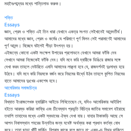
মহানৈঃশব্দ্যের মধ্যে শান্তিলাভ করুক।
শক্তি
Essays
জ্ঞান, প্রেম ও শক্তি এই তিন ধারা যেখানে একত্র সংগত সেইখানেই আনন্দতীর্থ।
আমাদের মধ্যে জ্ঞান, প্রেম ও কর্মের যে পরিমাণে পূর্ণ মিলন সেই পরামাণেই আমাদের
পূর্ণ আনন্দ। বিচ্ছেদ ঘটলেই পীড়া উৎপন্ন হয়।
এইজন্যে কোনো একটা সংক্ষেপ উপায়ের প্রলোভনে যেখানে আমরা ফাঁকি দেব
সেখানে আমরা নিজেকেই ফাঁকি দেব। যদি মনে করি দ্বারীকে ডিঙিয়ে রাজার সঙ্গে
দেখা করব তাহলে দেউরিতে এমনি আমাদের লাঞ্ছনা হবে যে, রাজদর্শনই দুঃসাধ্য হয়ে
উঠবে। যদি মনে করি নিয়মকে বর্জন করে নিয়মের ঊর্ধ্বে উঠব তাহলে কুপিত নিয়মের
হাতে আমাদের দুঃখের একশেষ হবে।
আমেরিকার সমাজচিত্র
Essays
বিখ্যাত ইংরাজলেখক হ্যামিল্টন আইডে লিখিতেছেন যে, যদিও আমেরিকায় আইরিশ
হইতে আরম্ভ করিয়া কাফ্রি এবং চীনেম্যান প্রভৃতি বিচিত্র জাতির সমাবেশ হইয়াছে
তথাপি তাহাদের মধ্যে একটা স্বভাবের ঐক্য দেখা যায়। যাহার টাকাকড়ি আছে সে
আপন নিবাসস্থান শহরের উন্নতির জন্য যথেষ্ট অর্থব্যয় করা প্রধান কর্তব্য বোধ
করে। তাহা ছাড়া খাঁটি মার্কিন, বিশ্রাম কাকে বলে জানে না; একদণ্ড স্থির থাকিতে