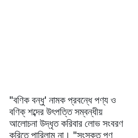
"বণিক বন্ধু' নামক প্রবন্ধে পণ্য ও
বণিক্‌ শব্দের উৎপত্তি সম্বন্ধীয়
আলোচনা উদ্‌ধৃত করিবার লোভ সংবরণ
করিতে পারিলাম না। "সংস্কৃত পণ