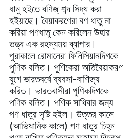
ধানু হইতে বণিজ্‌ শব্দ সিদ্ধ করা
হইয়াছে। বৈয়াকরণেরা বণ ধাতু না
করিয়া পণধাতু কেন করিলেন উহার
তত্ত্ব এক রহস্যময় ব্যাপার।
পুরাকালে রোমানেরা ফিনিসিয়ানদিগকে
পুণিক বলিত। পুণিকেরা অতিবৈয়াকরণ
যুগে ভারতবর্ষে ব্যবসা-বাণিজ্য
করিত। ভারতবাসীরা পুণিকদিগকে
পণিক বলিত। পণিক সাধিবার জন্য
পণ ধাতুর সৃষ্টি হইল। উত্তর কালে
(আভিধানিক কালে) পণ ধাতুর চিহ্ন
পণ্য রাখিয়া পণিকদের মাহাত্ম্য বিলোপ