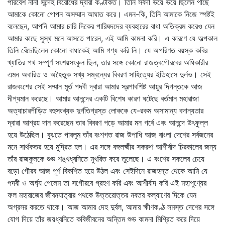
পরিবেশ নানা সন্দেহ বিরোধের দ্বারা কণ্টকিত। তিনি সর্বদা ভয়ে ভয়ে ছিলেন পাছে
আমাকে কোনো গোপন অসম্মান আঘাত করে। এমন-কি, তিনি আমাকে নিজে স্পষ্টই
বলেছেন, আপনি আমার চারি দিকের পারিষদদের ব্যবহারের বাধা অতিক্রম করেও যেন
আমার কাছে সুস্থ মনে আসতে পারেন, এই আমি কামনা করি। এ কারণে যে অল্পকাল
তিনি বেঁচেছিলেন কোনো বাধাকেই আমি গণ্য করি নি। যে অপরিণত বয়স্ক কবির
খ্যাতির পথ সম্পূর্ণ সংশয়সংকুল ছিল, তার সঙ্গে কোনো রাজত্বগৌরবের অধিকারীর
এমন অবারিত ও অহৈতুক সখ্য সম্বন্ধের বিবরণ সাহিত্যের ইতিহাসে দুর্লভ। সেই
রাজবংশের সেই সম্মান মূর্ত পদবী দ্বারা আমার স্বল্পাবশিষ্ট আয়ুর দিগন্তকে আজ
দীপ্যমান করেছে। আমার আনন্দের একটি বিশেষ কারণ ঘটেছে বর্তমান মহারাজা
অত্যাচারপীড়িত বহুসংখ্যক দুর্গতিগ্রস্ত লোককে যে-রকম অসামান্য বদান্যতার
দ্বারা আশ্রয় দান করেছেন তার বিবরণ পড়ে আমার মন গর্বে এবং আনন্দে উৎফুল্ল
হয়ে উঠেছিল। বুঝতে পারলুম তাঁর বংশগত রাজ উপাধি আজ বাংলা দেশের সর্বজনের
মনে সার্থকতর হয়ে মুদ্রিত হল। এর সঙ্গে বঙ্গলক্ষ্মীর সকরুণ আশীর্বাদ চিরকালের জন্য
তাঁর রাজকুলকে শুভ শঙ্খধ্বনিতে মুখরিত করে তুলেছে। এ বংশের সকলের চেয়ে
বড়ো গৌরব আজ পূর্ণ বিকশিত হয়ে উঠল এবং সেইদিনে রাজহস্ত থেকে আমি যে
পদবী ও অর্ঘ্য পেলেম তা সগৌরবে গ্রহণ করি এবং আশীর্বাদ করি এই মহাপুণ্যের
ফল মহারাজের জীবনযাত্রার পথকে উত্তরোত্তর নবতর কল্যাণের দিকে যেন
অগ্রসর করতে থাকে। আজ আমার দেহ দুর্বল, আমার ক্ষীণকণ্ঠ সমস্ত দেশের সঙ্গে
যোগ দিয়ে তাঁর জয়ধ্বনিতে কবিজীবনের অন্তিম শুভ কামনা মিশ্রিত করে দিয়ে