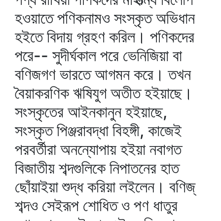
হওয়াতে পণিকনামও সংস্কৃত অভিধান
হইতে বিদায় গ্রহণ করিল। পণিকদের
পরে-- সুদীর্ঘকাল পরে ভেনিজিয়া বা
বণিজগণ ভারতে আগমন করে। তখন
বৈয়াকরণিক ঋষিযুগ অতীত হইয়াছে।
সংস্কৃতের আইনকানুন হইয়াছে,
সংস্কৃত পিঞ্জরাবদ্ধা বিহঙ্গী, কাজেই
পরবর্তীরা অনন্যোপায় হইয়া নবাগত
বিজাতীয় শব্দগুলিকে নিপাতনের হাত
ছোঁয়াইয়া শুদ্ধ করিয়া লইলেন। বণিজ্‌
শব্দও সেইরূপ শোধিত ও পণ ধাতুর