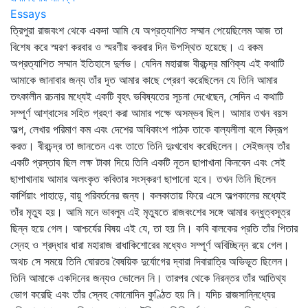
Essays
ত্রিপুরা রাজবংশ থেকে একদা আমি যে অপ্রত্যাশিত সম্মান পেয়েছিলেম আজ তা
বিশেষ করে স্মরণ করবার ও স্মরণীয় করবার দিন উপস্থিত হয়েছে। এ রকম
অপ্রত্যাশিত সম্মান ইতিহাসে দুর্লভ। যেদিন মহারাজ বীরচন্দ্র মাণিক্য এই কথাটি
আমাকে জানাবার জন্য তাঁর দূত আমার কাছে প্রেরণ করেছিলেন যে তিনি আমার
তৎকালীন রচনার মধ্যেই একটি বৃহৎ ভবিষ্যতের সূচনা দেখেছেন, সেদিন এ কথাটি
সম্পূর্ণ আশ্বাসের সহিত গ্রহণ করা আমার পক্ষে অসম্ভব ছিল। আমার তখন বয়স
অল্প, লেখার পরিমাণ কম এবং দেশের অধিকাংশ পাঠক তাকে বাল্যলীলা বলে বিদ্রূপ
করত। বীরচন্দ্র তা জানতেন এবং তাতে তিনি দুঃখবোধ করেছিলেন। সেইজন্য তাঁর
একটি প্রস্তাব ছিল লক্ষ টাকা দিয়ে তিনি একটি নূতন ছাপাখানা কিনবেন এবং সেই
ছাপাখানায় আমার অলংকৃত কবিতার সংস্করণ ছাপানো হবে। তখন তিনি ছিলেন
কার্শিয়াং পাহাড়ে, বায়ু পরিবর্তনের জন্য। কলকাতায় ফিরে এসে অল্পকালের মধ্যেই
তাঁর মৃত্যু হয়। আমি মনে ভাবলুম এই মৃত্যুতে রাজবংশের সঙ্গে আমার বন্ধুত্বসূত্র
ছিন্ন হয়ে গেল। আশ্চর্যের বিষয় এই যে, তা হয় নি। কবি বালকের প্রতি তাঁর পিতার
স্নেহ ও শ্রদ্ধার ধারা মহারাজ রাধাকিশোরের মধ্যেও সম্পূর্ণ অবিচ্ছিন্ন রয়ে গেল।
অথচ সে সময়ে তিনি ঘোরতর বৈষয়িক দুর্যোগের দ্বারা দিবারাত্রি অভিভূত ছিলেন।
তিনি আমাকে একদিনের জন্যও ভোলেন নি। তারপর থেকে নিরন্তর তাঁর আতিথ্য
ভোগ করেছি এবং তাঁর স্নেহ কোনোদিন কুণ্ঠিত হয় নি। যদিচ রাজসান্নিধ্যের