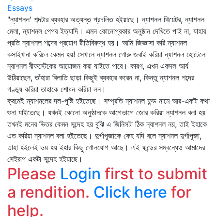
Essays
"ন্যাশনল' শব্দটার ব্যবহার অত্যন্ত প্রচলিত হইয়াছে। ন্যাশনল থিয়েটর, ন্যাশনল
মেলা, ন্যাশনল পেপর ইত্যাদি। এমন কোনোপ্রকার অনুষ্ঠান দেখিতে পাই না, যাহার
প্রতি ন্যাশনল শব্দের প্রয়োগ রীতিবিরুদ্ধ হয়। আমি জিজ্ঞাসা করি ন্যাশনল
কসাইখানা করিলে কেমন হয়! সেখানে ন্যাশনল গোরু জবাই করিয়া ন্যাশনল হোটেলে
ন্যাশনল বীফস্টেকের আয়োজন করা যাইতে পারে। কারণ, এখন একদল আর্য
উঠিয়াছেন, তাঁহারা বিলাতি ছাড়া কিছুই ব্যবহার করেন না, কিন্তু ন্যাশনল শব্দের
গণ্ডূষ করিয়া তাহাকে শোধন করিয়া লন।
ক্রমেই ন্যাশনলের দল-পুষ্টি হইতেছে। সম্প্রতি ন্যাশনল ফন্ড নামে আর-একটা কথা
শুনা যাইতেছে। যখনই কোনো অনুষ্ঠানকে আগেভাগে জোর করিয়া ন্যাশনল বলা হয়
তখনই মনের ভিতর কেমন সন্দেহ হয় বুঝি এ জিনিসটা ঠিক ন্যাশনল নয়, তাই ইহাকে
এত করিয়া ন্যাশনল বলা হইতেছে। দুর্গাপূজাকে কেহ যদি বলে ন্যাশনল দুর্গাপূজা,
তাহা হইলেই ভয় হয় ইহার কিছু গোলযোগ আছে। এই ফন্ডের সম্বন্ধেও আমাদের
সেইরূপ একটা সন্দেহ হইয়াছে।
Please
Login
first to submit
a rendition.
Click here
for
help.