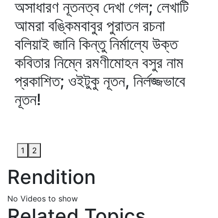
অসাধারণ নূতনত্ব দেখা গেল; লেখাটি
আমরা বঙ্কিমবাবুর পুরাতন রচনা
বলিয়াই জানি কিন্তু নির্মাল্যে উক্ত
কবিতার নিম্নে রমণীমোহন বসুর নাম
প্রকাশিত; ওইটুকু নূতন, নির্লজ্জভাবে
নূতন!
1
2
Rendition
No Videos to show
Related Topics