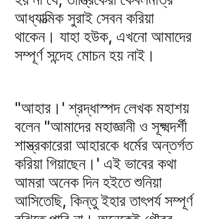
আধ্যাত্মিক সুরাই সেবন করিয়া
থাকেন। যাহা হউক, এখনো আমাদের
সম্পূর্ণ সন্দেহ মোচন হয় নাই।
"আহার।' শ্রদ্ধাস্পদ লেখক মহাশয়
বলেন "আমাদের মহাজ্ঞানী ও সূক্ষ্মদর্শী
শাস্ত্রকারেরা আহারকে ধর্মের অন্তর্গত
করিয়া গিয়াছেন।' এই ভাবের কথা
আমরা অনেক দিন হইতে শুনিয়া
আসিতেছি, কিন্তু ইহার তাৎপর্য সম্পূর্ণ