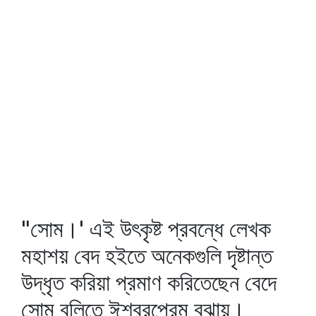
"সোম।' এই উৎকৃষ্ট প্রবন্ধে লেখক
মহাশয় বেদ হইতে অনেকগুলি দৃষ্টান্ত
উদ্‌ধৃত করিয়া প্রমাণ করিতেছেন বেদে
সোম বলিতে ঈশ্বরপ্রেম বুঝায়।