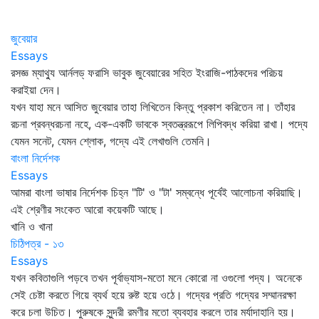
জুবেয়ার
Essays
রসজ্ঞ ম্যাথ্যু আর্নলড্‌ ফরাসি ভাবুক জুবেয়ারের সহিত ইংরাজি-পাঠকদের পরিচয়
করাইয়া দেন।
যখন যাহা মনে আসিত জুবেয়ার তাহা লিখিতেন কিন্তু প্রকাশ করিতেন না। তাঁহার
রচনা প্রবন্ধরচনা নহে, এক-একটি ভাবকে স্বতন্ত্ররূপে লিপিবদ্ধ করিয়া রাখা। পদ্যে
যেমন সনেট, যেমন শ্লোক, গদ্যে এই লেখাগুলি তেমনি।
বাংলা নির্দেশক
Essays
আমরা বাংলা ভাষার নির্দেশক চিহ্ন "টি' ও "টা' সম্বন্ধে পূর্বেই আলোচনা করিয়াছি।
এই শ্রেণীর সংকেত আরো কয়েকটি আছে।
খানি ও খানা
চিঠিপত্র - ১৩
Essays
যখন কবিতাগুলি পড়বে তখন পূর্বাভ্যাস-মতো মনে কোরো না ওগুলো পদ্য। অনেকে
সেই চেষ্টা করতে গিয়ে ব্যর্থ হয়ে রুষ্ট হয়ে ওঠে। গদ্যের প্রতি গদ্যের সম্মানরক্ষা
করে চলা উচিত। পুরুষকে সুন্দরী রমণীর মতো ব্যবহার করলে তার মর্যাদাহানি হয়।