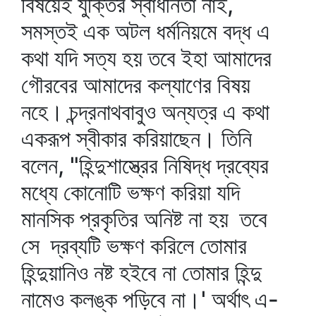
বিষয়েই যুক্তির স্বাধীনতা নাই,
সমস্তই এক অটল ধর্মনিয়মে বদ্ধ এ
কথা যদি সত্য হয় তবে ইহা আমাদের
গৌরবের আমাদের কল্যাণের বিষয়
নহে। চন্দ্রনাথবাবুও অন্যত্র এ কথা
একরূপ স্বীকার করিয়াছেন। তিনি
বলেন, "হিন্দুশাস্ত্রের নিষিদ্ধ দ্রব্যের
মধ্যে কোনোটি ভক্ষণ করিয়া যদি
মানসিক প্রকৃতির অনিষ্ট না হয় তবে
সে দ্রব্যটি ভক্ষণ করিলে তোমার
হিন্দুয়ানিও নষ্ট হইবে না তোমার হিন্দু
নামেও কলঙ্ক পড়িবে না।' অর্থাৎ এ-