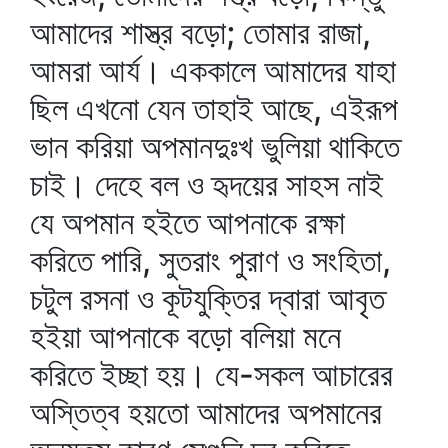
আমাদের শাস্ত্র বড়ো; তোমার রাজা,
আমরা আর্য। এককালে আমাদের যাহা
ছিল এখনো যেন তাহাই আছে, এইরূপ
ভান করিয়া অপমানদুঃখ ভুলিয়া থাকিতে
চাই। দেহে বল ও হৃদয়ের সাহস নাই
যে অপমান হইতে আপনাকে রক্ষা
করিতে পারি, সুতরাং পুরাণ ও সংহিতা,
চটুল রসনা ও কূটযুক্তির দ্বারা আবৃত
হইয়া আপনাকে বড়ো বলিয়া মনে
করিতে ইচ্ছা হয়। যে-সকল আচারের
অস্তিত্ব হয়তো আমাদের অপমানের