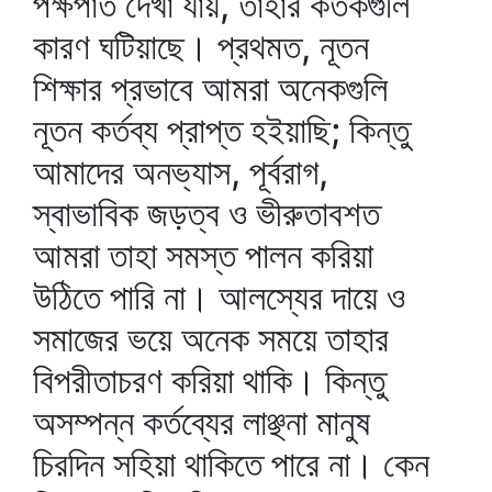
পক্ষপাত দেখা যায়, তাহার কতকগুলি
কারণ ঘটিয়াছে। প্রথমত, নূতন
শিক্ষার প্রভাবে আমরা অনেকগুলি
নূতন কর্তব্য প্রাপ্ত হইয়াছি; কিন্তু
আমাদের অনভ্যাস, পূর্বরাগ,
স্বাভাবিক জড়ত্ব ও ভীরুতাবশত
আমরা তাহা সমস্ত পালন করিয়া
উঠিতে পারি না। আলস্যের দায়ে ও
সমাজের ভয়ে অনেক সময়ে তাহার
বিপরীতাচরণ করিয়া থাকি। কিন্তু
অসম্পন্ন কর্তব্যের লাঞ্ছনা মানুষ
চিরদিন সহিয়া থাকিতে পারে না। কেন