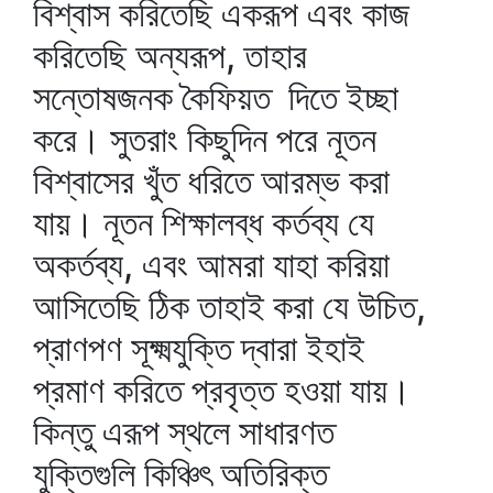
বিশ্বাস করিতেছি একরূপ এবং কাজ
করিতেছি অন্যরূপ, তাহার
সন্তোষজনক কৈফিয়ত দিতে ইচ্ছা
করে। সুতরাং কিছুদিন পরে নূতন
বিশ্বাসের খুঁত ধরিতে আরম্ভ করা
যায়। নূতন শিক্ষালব্ধ কর্তব্য যে
অকর্তব্য, এবং আমরা যাহা করিয়া
আসিতেছি ঠিক তাহাই করা যে উচিত,
প্রাণপণ সূক্ষ্মযুক্তি দ্বারা ইহাই
প্রমাণ করিতে প্রবৃত্ত হওয়া যায়।
কিন্তু এরূপ স্থলে সাধারণত
যুক্তিগুলি কিঞ্চিৎ অতিরিক্ত