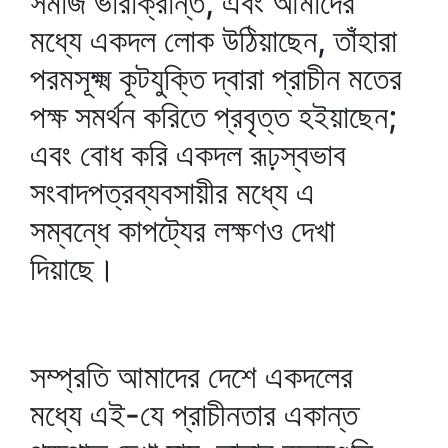
সমাজ ভারাক্রান্ত, এবং আমাদের
মধ্যে একদল লোক উঠিয়াছেন, তাঁহারা
পরমসূক্ষ্ম কূটযুক্তি দ্বারা প্রাচীন মতের
পক্ষ সমর্থন করিতে প্রবৃত্ত হইয়াছেন;
এবং বোধ করি একদল রূঢ়স্বভাব
সংবাদপত্রব্যবসায়ীর মধ্যে এ
সম্বন্ধে কাপট্যের লক্ষণও দেখা
দিয়াছে।
সম্প্রতি আমাদের দেশে একদলের
মধ্যে এই-যে প্রাচীনতার একান্ত