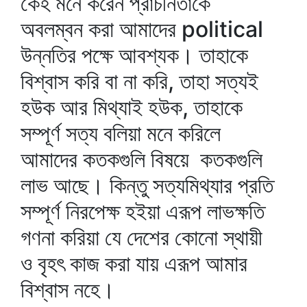
কেহ মনে করেন প্রাচীনতাকে
অবলম্বন করা আমাদের political
উন্নতির পক্ষে আবশ্যক। তাহাকে
বিশ্বাস করি বা না করি, তাহা সত্যই
হউক আর মিথ্যাই হউক, তাহাকে
সম্পূর্ণ সত্য বলিয়া মনে করিলে
আমাদের কতকগুলি বিষয়ে কতকগুলি
লাভ আছে। কিন্তু সত্যমিথ্যার প্রতি
সম্পূর্ণ নিরপেক্ষ হইয়া এরূপ লাভক্ষতি
গণনা করিয়া যে দেশের কোনো স্থায়ী
ও বৃহৎ কাজ করা যায় এরূপ আমার
বিশ্বাস নহে।