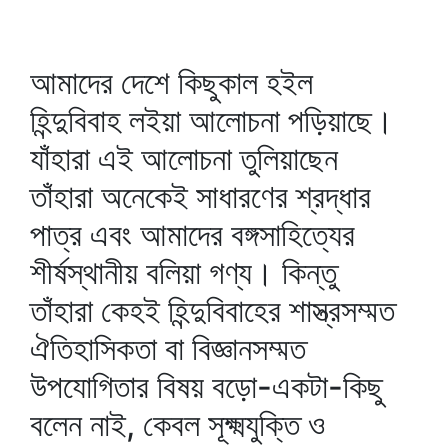
আমাদের দেশে কিছুকাল হইল
হিন্দুবিবাহ লইয়া আলোচনা পড়িয়াছে।
যাঁহারা এই আলোচনা তুলিয়াছেন
তাঁহারা অনেকেই সাধারণের শ্রদ্ধার
পাত্র এবং আমাদের বঙ্গসাহিত্যের
শীর্ষস্থানীয় বলিয়া গণ্য। কিন্তু
তাঁহারা কেহই হিন্দুবিবাহের শাস্ত্রসম্মত
ঐতিহাসিকতা বা বিজ্ঞানসম্মত
উপযোগিতার বিষয় বড়ো-একটা-কিছু
বলেন নাই, কেবল সূক্ষ্মযুক্তি ও