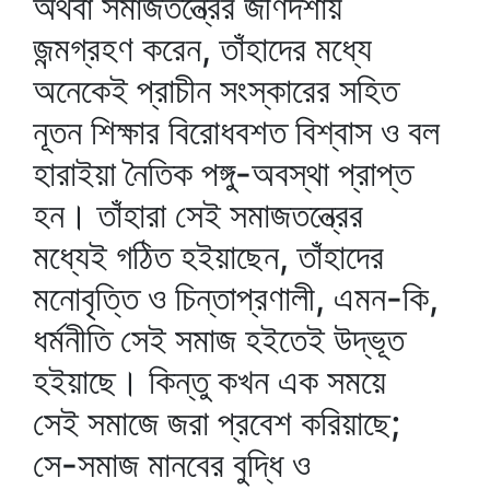
অথবা সমাজতন্ত্রের জীর্ণদশায়
জন্মগ্রহণ করেন, তাঁহাদের মধ্যে
অনেকেই প্রাচীন সংস্কারের সহিত
নূতন শিক্ষার বিরোধবশত বিশ্বাস ও বল
হারাইয়া নৈতিক পঙ্গু-অবস্থা প্রাপ্ত
হন। তাঁহারা সেই সমাজতন্ত্রের
মধ্যেই গঠিত হইয়াছেন, তাঁহাদের
মনোবৃত্তি ও চিন্তাপ্রণালী, এমন-কি,
ধর্মনীতি সেই সমাজ হইতেই উদ্ভূত
হইয়াছে। কিন্তু কখন এক সময়ে
সেই সমাজে জরা প্রবেশ করিয়াছে;
সে-সমাজ মানবের বুদ্ধি ও