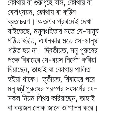
কোথায় বা গুরুগৃহে বাস, কোথায় বা
বেদাধ্যয়ন, কোথায় বা কঠিন
ব্রতাচরণ। অতএব প্রথমেই দেখা
যাইতেছে, মনুসংহিতার মতে যে-মানুষ
গঠিত হইত, এখনকার মতে সে-মানুষ
গঠিত হয় না। দ্বিতীয়ত, মনু পুরুষের
পক্ষে বিবাহের যে-বয়স নির্দেশ করিয়া
দিয়াছেন, তাহাই বা কোথায় পালিত
হইয়া থাকে। তৃতীয়ত, বিবাহের পরে
মনু স্ত্রীপুরুষের পরস্পর সংসর্গের যে-
সকল নিয়ম স্থির করিয়াছেন, তাহাই
বা কয়জন লোক জানে ও পালন করে।