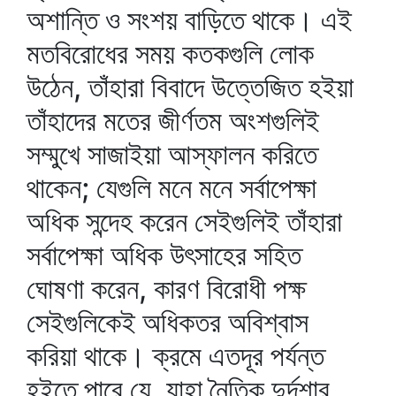
অশান্তি ও সংশয় বাড়িতে থাকে। এই
মতবিরোধের সময় কতকগুলি লোক
উঠেন, তাঁহারা বিবাদে উত্তেজিত হইয়া
তাঁহাদের মতের জীর্ণতম অংশগুলিই
সম্মুখে সাজাইয়া আস্ফালন করিতে
থাকেন; যেগুলি মনে মনে সর্বাপেক্ষা
অধিক সন্দেহ করেন সেইগুলিই তাঁহারা
সর্বাপেক্ষা অধিক উৎসাহের সহিত
ঘোষণা করেন, কারণ বিরোধী পক্ষ
সেইগুলিকেই অধিকতর অবিশ্বাস
করিয়া থাকে। ক্রমে এতদূর পর্যন্ত
হইতে পারে যে, যাহা নৈতিক দুর্দশার