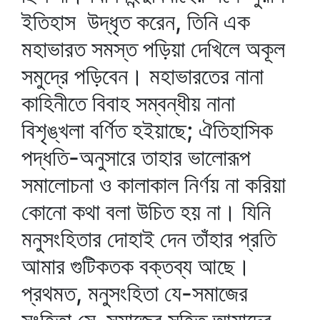
ইতিহাস উদ্‌ধৃত করেন, তিনি এক
মহাভারত সমস্ত পড়িয়া দেখিলে অকূল
সমুদ্রে পড়িবেন। মহাভারতের নানা
কাহিনীতে বিবাহ সম্বন্ধীয় নানা
বিশৃঙ্খলা বর্ণিত হইয়াছে; ঐতিহাসিক
পদ্ধতি-অনুসারে তাহার ভালোরূপ
সমালোচনা ও কালাকাল নির্ণয় না করিয়া
কোনো কথা বলা উচিত হয় না। যিনি
মনুসংহিতার দোহাই দেন তাঁহার প্রতি
আমার গুটিকতক বক্তব্য আছে।
প্রথমত, মনুসংহিতা যে-সমাজের