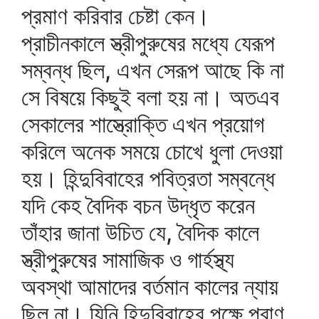
প্রমাণ করিবার চেষ্টা কেন।
প্রাচীনকালে স্ত্রীপুরুষের মধ্যে যেরূপ
সম্বন্ধ ছিল, এখন সেরূপ আছে কি না
সে বিষয়ে কিছুই বলা হয় না। অতএব
সেকালের শাস্ত্রোক্তি এখন প্রয়োগ
করিলে অনেক সময়ে চোখে ধুলা দেওয়া
হয়। হিন্দুবিবাহের পবিত্রতা সম্বন্ধে
যদি কেহ বৈদিক বচন উদ্‌ধৃত করেন
তাঁহার জানা উচিত যে, বৈদিক কালে
স্ত্রীপুরুষের সামাজিক ও গার্হস্থ্য
অবস্থা আমাদের বর্তমান কালের ন্যায়
ছিল না। যিনি হিন্দুবিবাহের পক্ষে পুরাণ