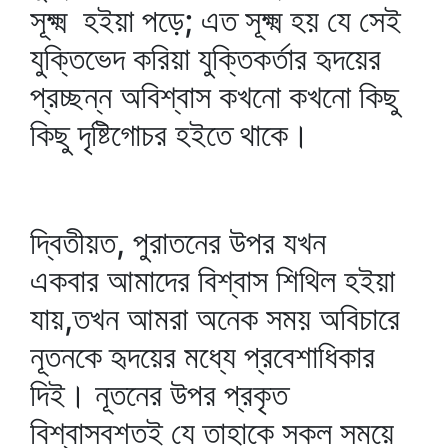
সূক্ষ্ম হইয়া পড়ে; এত সূক্ষ্ম হয় যে সেই
যুক্তিভেদ করিয়া যুক্তিকর্তার হৃদয়ের
প্রচ্ছন্ন অবিশ্বাস কখনো কখনো কিছু
কিছু দৃষ্টিগোচর হইতে থাকে।
দ্বিতীয়ত, পুরাতনের উপর যখন
একবার আমাদের বিশ্বাস শিথিল হইয়া
যায়,তখন আমরা অনেক সময় অবিচারে
নূতনকে হৃদয়ের মধ্যে প্রবেশাধিকার
দিই। নূতনের উপর প্রকৃত
বিশ্বাসবশতই যে তাহাকে সকল সময়ে