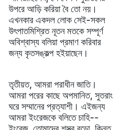
উপরে আড়ি করিয়া বৈ তো নয়।
এখনকার একদল লোক সেই-সকল
উৎপাতমিশ্রিত নূতন মতকে সম্পূর্ণ
অবিশ্বাস্য বলিয়া প্রমাণ করিবার
জন্য কৃতসঙ্কল্প হইয়াছেন।
তৃতীয়ত, আমরা পরাধীন জাতি।
আমরা পরের কাছে অপমানিত, সুতরাং
ঘরে সম্মানের প্রত্যাশী। এইজন্য
আমরা ইংরেজকে বলিতে চাহি--
ইংরেজ, তোমাদের শস্ত্র বড়ো, কিন্তু