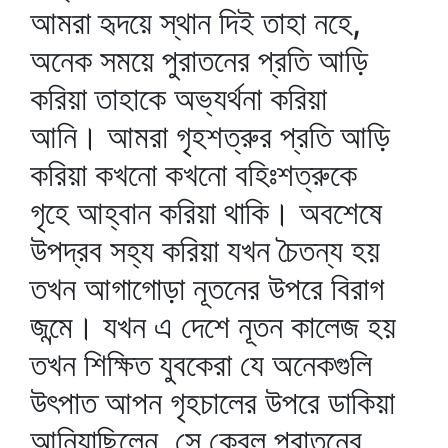
আমরা হৃদয়ে স্থান দিই তাহা নহে,
অনেক সময়ে পুরাতনের প্রতি আড়ি
করিয়া তাহাকে অভ্যর্থনা করিয়া
আনি। আমরা গৃহশত্রুর প্রতি আড়ি
করিয়া কখনো কখনো বহিঃশত্রুকে
গৃহে আহ্বান করিয়া থাকি। অবশেষে
উপদ্রব সহ্য করিয়া যখন চৈতন্য হয়
তখন আগাগোড়া নূতনের উপরে বিরাগ
জন্মে। যখন এ দেশে নূতন কালেজ হয়
তখন শিক্ষিত যুবকেরা যে অনেকগুলি
উৎপাত আপন গৃহচালের উপরে ডাকিয়া
আনিয়াছিলেন, সে কেবল পুরাতনের