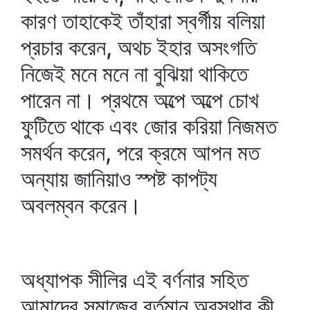
কারণ তাহাকেই তাঁহারা স্বর্গীয় বলিয়া
প্রচার করেন, অথচ ইহার অসংগতি
নিজেই মনে মনে না বুঝিয়া থাকিতে
পারেন না। প্রথমে অল্পে অল্পে চোখ
ফুটিতে থাকে এবং জোর করিয়া নিজমত
সমর্থন করেন, পরে ক্রমে আপন মত
অন্যায় জানিয়াও স্পষ্ট কাপট্য
অবলম্বন করেন।
অধ্যাপক সীলির এই বর্ণনার সহিত
আমাদের সমাজের বর্তমান অবস্থার কী