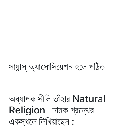
সায়ান্স্‌ অ্যাসোসিয়েশন হলে পঠিত
অধ্যাপক সীলি তাঁহার Natural
Religion নামক গ্রন্থের
একস্থলে লিখিয়াছেন :