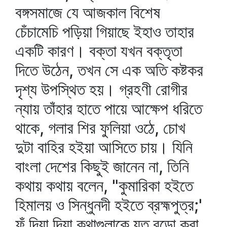
বঙ্গসমাজে যে আজকাল বিশেষ
চেঁচামেচি পড়িয়া গিয়াছে ইহাও তাহার
একটি কারণ। বক্তা যখন বক্তৃতা
দিতে উঠেন, তখন সে এক অতি কষ্টকর
দৃশ্য উপস্থিত হয়। গ্রহণী রোগীর
ন্যায় তাঁহার হাতে পায়ে আক্ষেপ ধরিতে
থাকে, গলার শির ফুলিয়া ওঠে, চোখ
দুটা বাহির হইয়া আসিতে চায়। যিনি
বাংলা দেশের কিছুই জানেন না, তিনি
কথায় কথায় বলেন, "কুমারিকা হইতে
হিমালয় ও সিন্ধুনদী হইতে ব্রহ্মপুত্র;'
ফুঁ দিয়া দিয়া কথাগুলাকে যত বড়ো করা