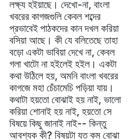
লক্ষ্য হইয়াছে। দেখো-না, বাংলা
খবরের কাগজগুলি কেবল শব্দের
প্রভাবেই পাঠকদের কান দখল করিয়া
বসিয়া আছে। কী যে বলিতেছে তাহা
বড়ো একটা ভাবিয়া দেখে না, কেবল
গলা খাটো না হইলেই হইল। একটা
কথা উঠিলে হয়, অমনি বাংলা খবরের
কাগজে মহা চেঁচামেচি পড়িয়া যায়।
কথাটা হয়তো বোঝাই হয় নাই, ভালো
করিয়া শোনাই হয় নাই, হয়তো সে
বিষয়ে কিছু জানাই নাই-- কিন্তু
আবশ্যক কী? বিষয়টা যত কম বোঝা