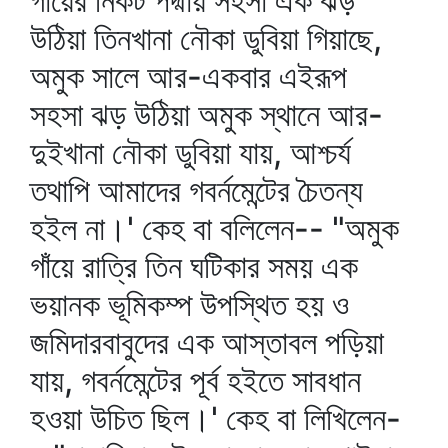
গাঁয়ের নিকট পদ্মায় সহসা এক ঝড়
উঠিয়া তিনখানা নৌকা ডুবিয়া গিয়াছে,
অমুক সালে আর-একবার এইরূপ
সহসা ঝড় উঠিয়া অমুক স্থানে আর-
দুইখানা নৌকা ডুবিয়া যায়, আশ্চর্য
তথাপি আমাদের গবর্নমেন্টের চৈতন্য
হইল না।' কেহ বা বলিলেন-- "অমুক
গাঁয়ে রাত্রি তিন ঘটিকার সময় এক
ভয়ানক ভূমিকম্প উপস্থিত হয় ও
জমিদারবাবুদের এক আস্তাবল পড়িয়া
যায়, গবর্নমেন্টের পূর্ব হইতে সাবধান
হওয়া উচিত ছিল।' কেহ বা লিখিলেন-