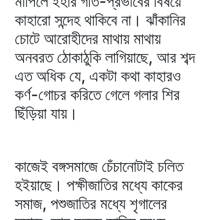
মাপিলে ইহার গতি-প্রভাবের বিষয়ে
কাহারো সন্দেহ থাকিবে না। ঝাঁকানির
চোটে আরোহীদের মাথায় মাথায়
অনবরত ঠোকাঠুকি লাগিয়াছে, আর শব্দ
এত অধিক যে, একটা কথা কাহারও
কর্ণ-গোচর করিতে গেলে গলার শির
ছিঁড়িয়া যায়।
কাজেই বঙ্গসমাজে চেঁচানোটাই চলিত
হইয়াছে। পক্ষীজাতির মধ্যে কাকের
সমাজ, পশুজাতির মধ্যে শৃগালের