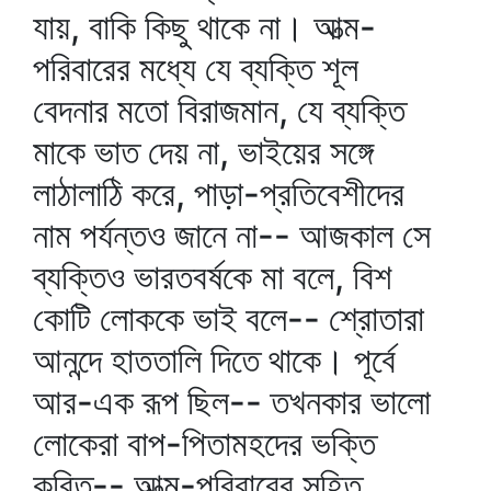
যায়, বাকি কিছু থাকে না। আত্ম-
পরিবারের মধ্যে যে ব্যক্তি শূল
বেদনার মতো বিরাজমান, যে ব্যক্তি
মাকে ভাত দেয় না, ভাইয়ের সঙ্গে
লাঠালাঠি করে, পাড়া-প্রতিবেশীদের
নাম পর্যন্তও জানে না-- আজকাল সে
ব্যক্তিও ভারতবর্ষকে মা বলে, বিশ
কোটি লোককে ভাই বলে-- শ্রোতারা
আনন্দে হাততালি দিতে থাকে। পূর্বে
আর-এক রূপ ছিল-- তখনকার ভালো
লোকেরা বাপ-পিতামহদের ভক্তি
করিত-- আত্ম-পরিবারের সহিত