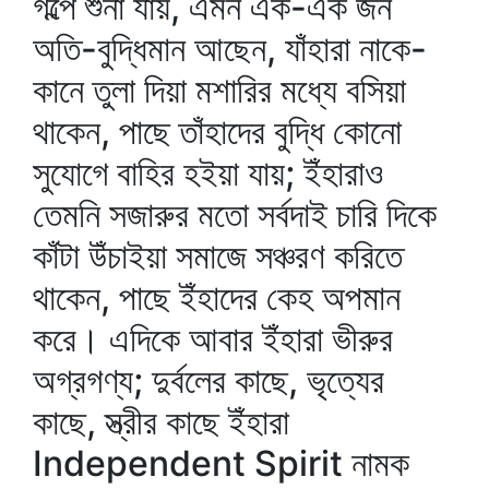
গল্পে শুনা যায়, এমন এক-এক জন
অতি-বুদ্ধিমান আছেন, যাঁহারা নাকে-
কানে তুলা দিয়া মশারির মধ্যে বসিয়া
থাকেন, পাছে তাঁহাদের বুদ্ধি কোনো
সুযোগে বাহির হইয়া যায়; ইঁহারাও
তেমনি সজারুর মতো সর্বদাই চারি দিকে
কাঁটা উঁচাইয়া সমাজে সঞ্চরণ করিতে
থাকেন, পাছে ইঁহাদের কেহ অপমান
করে। এদিকে আবার ইঁহারা ভীরুর
অগ্রগণ্য; দুর্বলের কাছে, ভৃত্যের
কাছে, স্ত্রীর কাছে ইঁহারা
Independent Spirit নামক