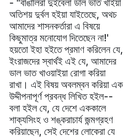
- "বাঙালিরা দুইবেলা ডাল ভাত খাইয়া
অতিশয় দুর্বল হইয়া যাইতেছে, অথচ
আমাদের শাসনকর্তারা এ বিষয়ে
কিছুমাত্র মনোযোগ দিতেছেন না!'
হয়তো ইহা হইতে প্রমাণ করিলেন যে,
ইংরাজদের স্বার্থই এই যে, আমাদের
ডাল ভাত খাওয়াইয়া রোগা করিয়া
রাখা। এই বিষয় অবলম্বন করিয়া এক
উদ্দীপনাপূর্ণ প্রবন্ধ লিখিত হইল--
বলা হইল যে, যে দেশে এককালে
শাক্যসিংহ ও শঙ্করাচার্য জন্মগ্রহণ
করিয়াছেন, সেই দেশের লোকেরা যে