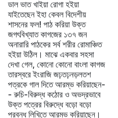
ডাল ভাত খাইয়া রোগা হইয়া
যাইতেছেন ইহা কেবল বিদেশীয়
শাসনের ফল! পাঠ করিয়া উক্ত
জগৎবিখ্যাত কাগজের ১৩৭ জন
অনারারি পাঠকের সর্ব শরীর রোমাঞ্চিত
হইয়া উঠিল। মাঝে একবার সহসা
দেখা গেল, কোনো কোনো বাংলা কাগজ
তারস্বরে ইংরাজি জঢ়তঢ়নড়লতশ
পত্রকে গাল দিতে আরম্ভ করিয়াছেন-
- রুচি-বিরুদ্ধ কঠোর ও অভদ্রভাবে
উক্ত পত্রের বিরুদ্ধে বড়ো বড়ো
প্রবন্ধ লিখিতে আরম্ভ করিয়াছেন।