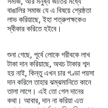
সমাজ, আর মনুষ্য জাতির মধ্যে
বাঙালির সমাজ যে এ বিষয়ে শ্রেষ্ঠতা
লাভ করিয়াছে, ইহা শত্রুপক্ষকেও
স্বীকার করিতে হইবে।
শুনা গেছে, পূর্বে লোকে গরীবকে লাখ
টাকা দান করিয়াছে, অথচ টাকার শব্দ
হয় নাই, কিন্তু এখন চার গণ্ডা পয়সা
দান করিলে তাহার ঝম্‌ঝমানিতে কানে
তালা লাগে। এই তো গেল দানের
কথা। আবার, দান না করিয়া এত