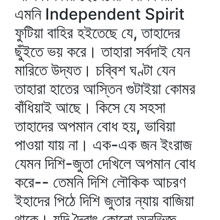
এমনি Independent Spirit
ফুটিয়া বাহির হইতেছে যে, তাহাদের
ছুঁইতে ভয় করে। তাহারা সর্বদাই যেন
মারিতে উদ্যত। চব্বিশ ঘণ্টা যেন
তাহারা হাতের আস্তিন গুটাইয়া কোমর
বাঁধিয়াই আছে। কিসে যে সহসা
তাহাদের অপমান বোধ হয়, ভাবিয়া
পাওয়া যায় না। এক-এক জন ইংরাজ
যেমন দিশি-জুতা দেখিলে অপমান বোধ
করে-- তেমনি দিশি লৌকিক আচরণ
ইহাদের পিঠে দিশি জুতার ন্যায় বাজিয়া
থাকে। যদি দৈবাৎ কোনো অনভিজ্ঞ