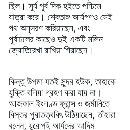
ছিল। সূর্য পূর্ব দিক হইতে পশ্চিমে
যাত্রা করে। শ্বেতাঙ্গ আর্যগণও সেই
পথ অনুসরণ করিয়াছেন, এবং
পূর্বাচলের কাছেও দুই একটি মলিন
জ্যোতিরেখা রাখিয়া গিয়াছেন।
কিন্তু উপমা যতই সুন্দর হউক, তাহাকে
যুক্তি বলিয়া গ্রহণ করা যায় না।
আজকাল ইংলণ্ড ফ্রান্স ও জর্মানিতে
বিস্তর পুরাতত্ত্ববিৎ উঠিয়াছেন, তাঁহারা
বলেন, য়ুরোপই আর্যদের আদিম