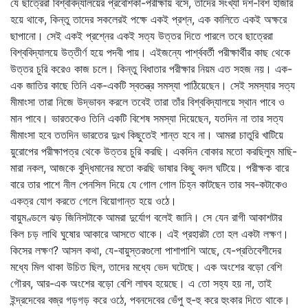
যে ছাত্রেরা বিশ্ববিদ্যালয়ের প্রবেশিকা-পরীক্ষায় বসে, তাদের সংখ্যা দশ-বিশ হাজার
হয়ে থাকে, কিন্তু তাদের সকলেরই পক্ষে একই প্রশ্ন, এক কালিতে একই অক্ষরে
ছাপানো। সেই একই প্রশ্নের একই সত্য উত্তর দিতে পারলে তবে ছাত্রেরা
বিশ্ববিদ্যালয়ে উত্তীর্ণ হয়ে পদবী পায়। এইজন্যে পার্শ্ববর্তী পরীক্ষার্থীর কাছ থেকে
উত্তর চুরি করেও কাজ চলে। কিন্তু বিধাতার পরীক্ষার নিয়ম এত সহজ নয়। এক-
এক জাতির কাছে তিনি এক-একটি স্বতন্ত্র সমস্যা পাঠিয়েছেন। সেই সমস্যার সত্য
মীমাংসা তারা নিজে উদ্ভাবন করলে তবেই তারা তাঁর বিশ্ববিদ্যালয়ে স্থান পাবে ও
মান পাবে। ভারতকেও তিনি একটি বিশেষ সমস্যা দিয়েছেন, যতদিন না তার সত্য
মীমাংসা হবে ততদিন ভারতের দুঃখ কিছুতেই শান্ত হবে না। আমরা চাতুরি খাটিয়ে
য়ুরোপের পরীক্ষাপত্র থেকে উত্তর চুরি করছি। একদিন বোকার মতো করছিলুম মাছি-
মারা নকল, আজকে বুদ্ধিমানের মতো করছি ভাষার কিছু বদল ঘটিয়ে। পরীক্ষক বারে
বারে তার পাশে নীল পেনসিল দিয়ে যে গোল গোল চিহ্ন কাটছেন তার সব-কটাকেও
একত্র যোগ করতে গেলে বিয়োগান্ত হয়ে ওঠে।
বায়ুমণ্ডলে ঝড় জিনিসটাকে আমরা দুর্যোগ বলেই জানি। সে যেন রাগী আকাশটার
কিল চড় লাথি ঘুষোর আকারে আসতে থাকে। এই প্রহারটা তো হল একটা লক্ষণ।
কিসের লক্ষণ? আসল কথা, যে-বায়ুস্তরগুলো পাশাপাশি আছে, যে-প্রতিবেশীদের
মধ্যে মিল থাকা উচিত ছিল, তাদের মধ্যে ভেদ ঘটেছে। এক অংশের বড়ো বেশি
গৌরব, আর-এক অংশের বড়ো বেশি লাঘব হয়েছে। এ তো সহ্য হয় না, তাই
ইন্দ্রদেবের বজ্র গড়গড় করে ওঠে, পবনদেবের ভেঁপু হু-হু করে হুংকার দিতে থাকে।