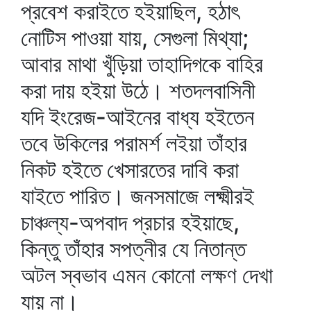
প্রবেশ করাইতে হইয়াছিল, হঠাৎ
নোটিস পাওয়া যায়, সেগুলা মিথ্যা;
আবার মাথা খুঁড়িয়া তাহাদিগকে বাহির
করা দায় হইয়া উঠে। শতদলবাসিনী
যদি ইংরেজ-আইনের বাধ্য হইতেন
তবে উকিলের পরামর্শ লইয়া তাঁহার
নিকট হইতে খেসারতের দাবি করা
যাইতে পারিত। জনসমাজে লক্ষ্মীরই
চাঞ্চল্য-অপবাদ প্রচার হইয়াছে,
কিন্তু তাঁহার সপত্নীর যে নিতান্ত
অটল স্বভাব এমন কোনো লক্ষণ দেখা
যায় না।