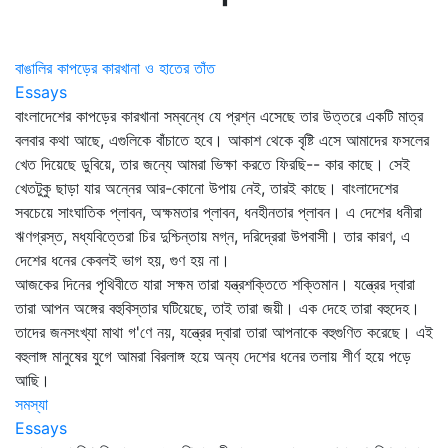
বাঙালির কাপড়ের কারখানা ও হাতের তাঁত
Essays
বাংলাদেশের কাপড়ের কারখানা সম্বন্ধে যে প্রশ্ন এসেছে তার উত্তরে একটি মাত্র
বলবার কথা আছে, এগুলিকে বাঁচাতে হবে। আকাশ থেকে বৃষ্টি এসে আমাদের ফসলের
খেত দিয়েছে ডুবিয়ে, তার জন্যে আমরা ভিক্ষা করতে ফিরছি-- কার কাছে। সেই
খেতটুকু ছাড়া যার অন্নের আর-কোনো উপায় নেই, তারই কাছে। বাংলাদেশের
সবচেয়ে সাংঘাতিক প্লাবন, অক্ষমতার প্লাবন, ধনহীনতার প্লাবন। এ দেশের ধনীরা
ঋণগ্রস্ত, মধ্যবিত্তেরা চির দুশ্চিন্তায় মগ্ন, দরিদ্রেরা উপবাসী। তার কারণ, এ
দেশের ধনের কেবলই ভাগ হয়, গুণ হয় না।
আজকের দিনের পৃথিবীতে যারা সক্ষম তারা যন্ত্রশক্তিতে শক্তিমান। যন্ত্রের দ্বারা
তারা আপন অঙ্গের বহুবিস্তার ঘটিয়েছে, তাই তারা জয়ী। এক দেহে তারা বহুদেহ।
তাদের জনসংখ্যা মাথা গ'ণে নয়, যন্ত্রের দ্বারা তারা আপনাকে বহুগুণিত করেছে। এই
বহুলাঙ্গ মানুষের যুগে আমরা বিরলাঙ্গ হয়ে অন্য দেশের ধনের তলায় শীর্ণ হয়ে পড়ে
আছি।
সমস্যা
Essays