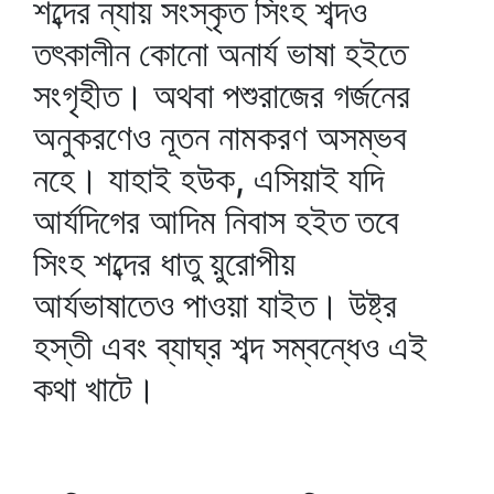
শব্দের ন্যায় সংস্কৃত সিংহ শব্দও
তৎকালীন কোনো অনার্য ভাষা হইতে
সংগৃহীত। অথবা পশুরাজের গর্জনের
অনুকরণেও নূতন নামকরণ অসম্ভব
নহে। যাহাই হউক, এসিয়াই যদি
আর্যদিগের আদিম নিবাস হইত তবে
সিংহ শব্দের ধাতু য়ুরোপীয়
আর্যভাষাতেও পাওয়া যাইত। উষ্ট্র
হস্তী এবং ব্যাঘ্র শব্দ সম্বন্ধেও এই
কথা খাটে।