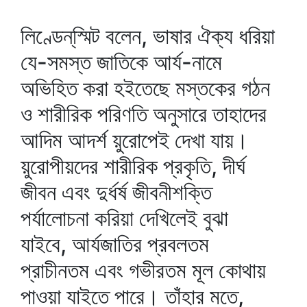
লিণ্ডেন্‌স্মিট বলেন, ভাষার ঐক্য ধরিয়া
যে-সমস্ত জাতিকে আর্য-নামে
অভিহিত করা হইতেছে মস্তকের গঠন
ও শারীরিক পরিণতি অনুসারে তাহাদের
আদিম আদর্শ য়ুরোপেই দেখা যায়।
য়ুরোপীয়দের শারীরিক প্রকৃতি, দীর্ঘ
জীবন এবং দুর্ধর্ষ জীবনীশক্তি
পর্যালোচনা করিয়া দেখিলেই বুঝা
যাইবে, আর্যজাতির প্রবলতম
প্রাচীনতম এবং গভীরতম মূল কোথায়
পাওয়া যাইতে পারে। তাঁহার মতে,