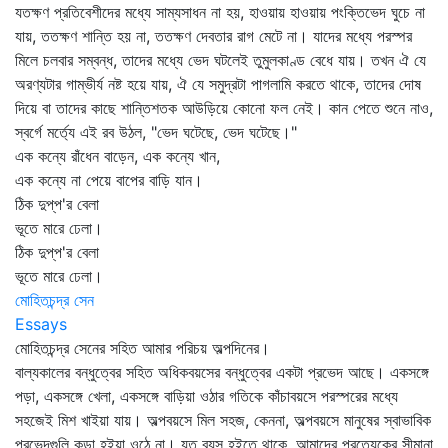
যতক্ষণ প্রতিবেশীদের মধ্যে সাম্যসাধন না হয়, হাওয়ায় হাওয়ায় পংক্তিভেদ ঘুচে না
যায়, ততক্ষণ শান্তি হয় না, ততক্ষণ দেবতার রাগ মেটে না। যাদের মধ্যে পরস্পর
মিলে চলবার সম্বন্ধ, তাদের মধ্যে ভেদ ঘটলেই তুমুলকাণ্ড বেধে যায়। তখন ঐ যে
অরণ্যটার গাম্ভীর্য নষ্ট হয়ে যায়, ঐ যে সমুদ্রটা পাগলামি করতে থাকে, তাদের দোষ
দিয়ে বা তাদের কাছে শান্তিশতক আউড়িয়ে কোনো ফল নেই। কান পেতে শুনে নাও,
স্বর্গে মর্ত্যে এই রব উঠল, "ভেদ ঘটেছে, ভেদ ঘটেছে।"
এক কন্যে রাঁধেন বাড়েন, এক কন্যে খান,
এক কন্যে না পেয়ে বাপের বাড়ি যান।
ঠিক দুপ্‌প'র বেলা
ভূতে মারে ঢেলা।
ঠিক দুপ্‌প'র বেলা
ভূতে মারে ঢেলা।
মোহিতচন্দ্র সেন
Essays
মোহিতচন্দ্র সেনের সহিত আমার পরিচয় অল্পদিনের।
বাল্যকালের বন্ধুত্বের সহিত অধিকবয়সের বন্ধুত্বের একটা প্রভেদ আছে। একসঙ্গে
পড়া, একসঙ্গে খেলা, একসঙ্গে বাড়িয়া ওঠার গতিকে কাঁচাবয়সে পরস্পরের মধ্যে
সহজেই মিশ খাইয়া যায়। অল্পবয়সে মিল সহজ, কেননা, অল্পবয়সে মানুষের স্বাভাবিক
প্রভেদগুলি কড়া হইয়া ওঠে না। যত বয়স হইতে থাকে, আমাদের প্রত্যেকের সীমানা