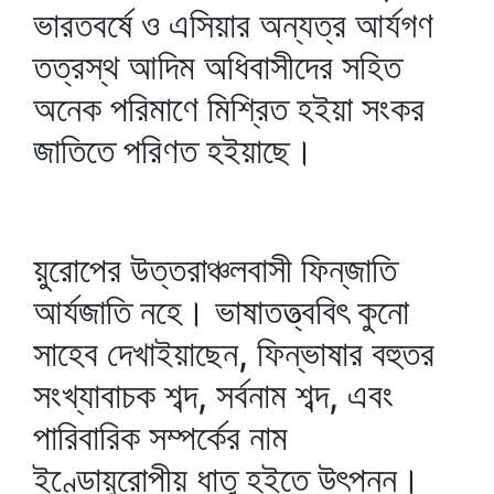
ভারতবর্ষে ও এসিয়ার অন্যত্র আর্যগণ
তত্রস্থ আদিম অধিবাসীদের সহিত
অনেক পরিমাণে মিশ্রিত হইয়া সংকর
জাতিতে পরিণত হইয়াছে।
য়ুরোপের উত্তরাঞ্চলবাসী ফিন্‌জাতি
আর্যজাতি নহে। ভাষাতত্ত্ববিৎ কুনো
সাহেব দেখাইয়াছেন, ফিন্‌ভাষার বহুতর
সংখ্যাবাচক শব্দ, সর্বনাম শব্দ, এবং
পারিবারিক সম্পর্কের নাম
ইণ্ডোয়ুরোপীয় ধাতু হইতে উৎপন্ন।