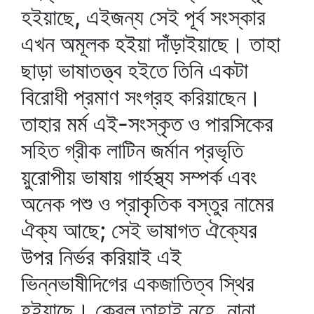
হইয়াছে, এইজন্য সেই পূর্ব সংস্কার
এখন অমূলক হইয়া দাঁড়াইয়াছে। তাহা
ছাড়া ভাষাতত্ত্ব হইতে তিনি একটা
বিরোধী প্রমাণ সংগ্রহ করিয়াছেন।
তাহার মর্ম এই-সংস্কৃত ও পারসিকের
সহিত গ্রীক লাটিন জর্মান প্রভৃতি
য়ুরোপীয় ভাষায় গার্হস্থ্য সম্পর্ক এবং
অনেক পশু ও প্রাকৃতিক বস্তুর নামের
ঐক্য আছে; সেই ভাষাগত ঐক্যের
উপর নির্ভর করিয়াই এই
ভিন্নভাষীদিগের একজাতিত্ব স্থির
হইয়াছে। কেবল তাহাই নহে, নানা