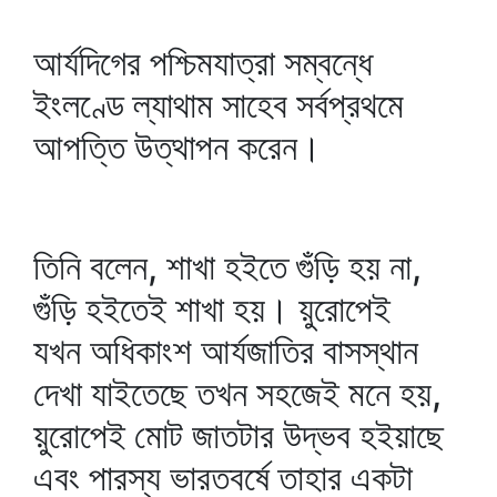
আর্যদিগের পশ্চিমযাত্রা সম্বন্ধে
ইংলণ্ডে ল্যাথাম সাহেব সর্বপ্রথমে
আপত্তি উত্থাপন করেন।
তিনি বলেন, শাখা হইতে গুঁড়ি হয় না,
গুঁড়ি হইতেই শাখা হয়। য়ুরোপেই
যখন অধিকাংশ আর্যজাতির বাসস্থান
দেখা যাইতেছে তখন সহজেই মনে হয়,
য়ুরোপেই মোট জাতটার উদ্ভব হইয়াছে
এবং পারস্য ভারতবর্ষে তাহার একটা