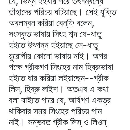
যে, ভিন্ন হইবার পরে তৎসম্বন্ধে
তাঁহাদের পরিচয় ঘটিয়াছে। সেই যুক্তি
অবলম্বন করিয়া বেন্‌ফি বলেন,
সংস্কৃত ভাষায় সিংহ শব্দ যে-ধাতু
হইতে উৎপন্ন হইয়াছে সে-ধাতু
য়ুরোপীয় কোনো ভাষায় নাই। অপর
পক্ষে গ্রীকগণ সিংহের নাম হিব্রুভাষা
হইতে ধার করিয়া লইয়াছেন--গ্রীক
লিস্‌, হিব্রু লাইশ। অতএব এ কথা
বলা যাইতে পারে যে, আর্যগণ একত্র
থাকিবার সময় সিংহের পরিচয় পান
নাই। সম্ভবত গ্রীক লিস্‌ ও লিওন্‌