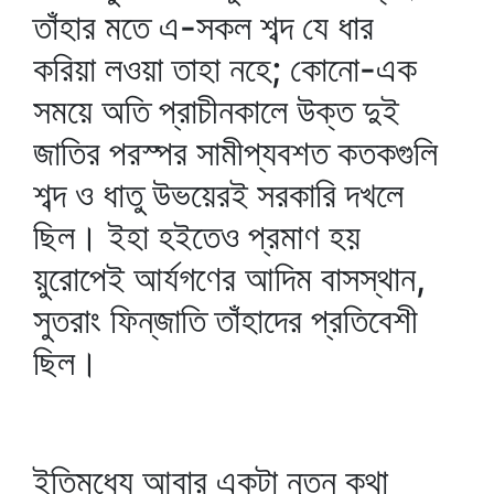
তাঁহার মতে এ-সকল শব্দ যে ধার
করিয়া লওয়া তাহা নহে; কোনো-এক
সময়ে অতি প্রাচীনকালে উক্ত দুই
জাতির পরস্পর সামীপ্যবশত কতকগুলি
শব্দ ও ধাতু উভয়েরই সরকারি দখলে
ছিল। ইহা হইতেও প্রমাণ হয়
য়ুরোপেই আর্যগণের আদিম বাসস্থান,
সুতরাং ফিন্‌জাতি তাঁহাদের প্রতিবেশী
ছিল।
ইতিমধ্যে আবার একটা নূতন কথা