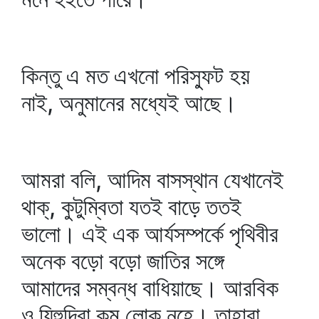
কিন্তু এ মত এখনো পরিস্ফুট হয়
নাই, অনুমানের মধ্যেই আছে।
আমরা বলি, আদিম বাসস্থান যেখানেই
থাক্‌, কুটুম্বিতা যতই বাড়ে ততই
ভালো। এই এক আর্যসম্পর্কে পৃথিবীর
অনেক বড়ো বড়ো জাতির সঙ্গে
আমাদের সম্বন্ধ বাধিয়াছে। আরবিক
ও য়িহুদিরা কম লোক নহে। তাহারা