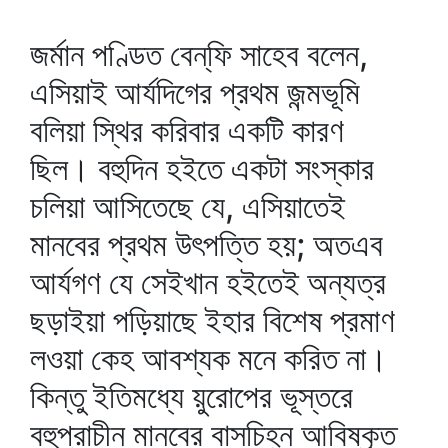
জর্মান পণ্ডিত বেন্‌ফি সাহেব বলেন,
এসিয়াই আর্যদিগের প্রথম জন্মভূমি
বলিয়া স্থির করিবার একটি কারণ
ছিল। বহুদিন হইতে একটা সংস্কার
চলিয়া আসিতেছে যে, এসিয়াতেই
মানবের প্রথম উৎপত্তি হয়; অতএব
আর্যগণ যে সেইখান হইতেই অন্যত্র
ছড়াইয়া পড়িয়াছে ইহার বিশেষ প্রমাণ
লওয়া কেহ আবশ্যক মনে করিত না।
কিন্তু ইতিমধ্যে য়ুরোপের ভূস্তরে
বহুপ্রাচীন মানবের বাসচিহ্ন আবিষ্কৃত