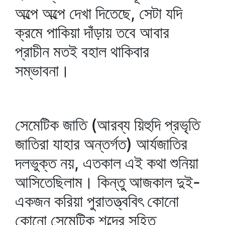
অল্পে অল্পে দেখা দিতেছে, সেটা যদি
ক্রমে পাকিয়া দাঁড়ায় তবে আবার
প্রাচীন মতই বহাল থাকিবার
সম্ভাবনা।
সেমেটিক জাতি (আরব্য য়িহুদি প্রভৃতি
জাতিরা যাহার অন্তর্গত) আর্যজাতির
দলভুক্ত নয়, এতকাল এই কথা শুনিয়া
আসিতেছিলাম। কিন্তু আজকাল দুই-
একজন করিয়া পুরাতত্ত্ববিৎ কোনো
কোনো সেমেটিক শব্দের সহিত