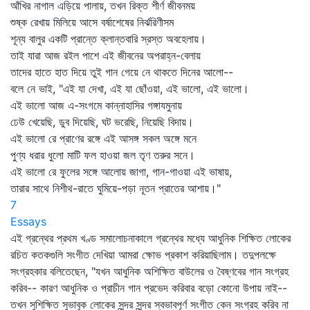
আঁখির নাগাল এড়িয়ে পালায়, তখন রিক্ত শীর্ণ জীবনময়
শুষ্ক রেখায় মিলিয়ে আসে বর্ষাশেষের নির্ঝরিণীসম
শূন্য বালুর একটি প্রান্তে ক্লান্তবারি স্রস্ত অবহেলায়।
তাই যারা আজ রইল পাশে এই জীবনের অপরাহ্ন-বেলায়
তাদের হাতে হাত দিয়ে তুই গান গেয়ে নে থাকতে দিনের আলো--
বলে নে ভাই, "এই যা দেখা, এই যা ছোঁওয়া, এই ভালো, এই ভালো।
এই ভালো আজ এ-সংগমে কান্নাহাসির গঙ্গাযমুনায়
ঢেউ খেয়েছি, ডুব দিয়েছি, ঘট ভরেছি, নিয়েছি বিদায়।
এই ভালো রে প্রাণের রঙ্গে এই আসঙ্গ সকল অঙ্গে মনে
পুণ্য ধরার ধুলো মাটি ফল হাওয়া জল তৃণ তরুর সনে।
এই ভালো রে ফুলের সঙ্গে আলোয় জাগা, গান-গাওয়া এই ভাষায়,
তারার সাথে নিশীথ-রাতে ঘুমিয়ে-পড়া নূতন প্রাতের আশায়।"
7
Essays
এই গ্রন্থের প্রথম খণ্ড সমালোচনাকালে গ্রন্থের মধ্যে আধুনিক শিক্ষিত লোকের
রচিত কতকগুলি সংগীত দেখিয়া আমরা ক্ষোভ প্রকাশ করিয়াছিলাম। তদুপলক্ষে
সংগ্রহকার বলিতেছেন, "যখন আধুনিক অশিক্ষিত বাউলের ও বৈষ্ণবের গান সংগ্রহ
করিব-- কারণ আধুনিক ও প্রাচীন গান প্রভেদ করিবার বড়ো কোনো উপায় নাই--
তখন সুশিক্ষিত সুভাবুক লোকের সুন্দর সুন্দর স্বভাবপূর্ণ সংগীত কেন সংগ্রহ করিব না