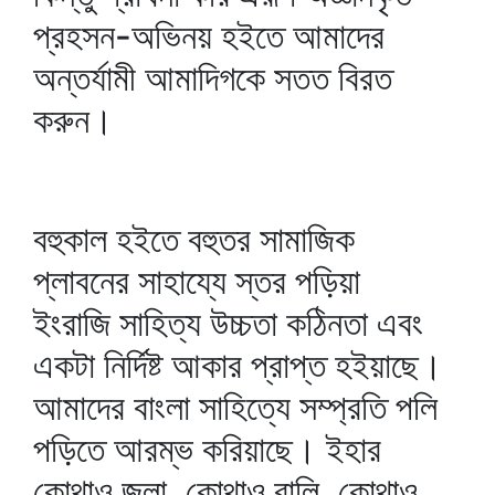
প্রহসন-অভিনয় হইতে আমাদের
অন্তর্যামী আমাদিগকে সতত বিরত
করুন।
বহুকাল হইতে বহুতর সামাজিক
প্লাবনের সাহায্যে স্তর পড়িয়া
ইংরাজি সাহিত্য উচ্চতা কঠিনতা এবং
একটা নির্দিষ্ট আকার প্রাপ্ত হইয়াছে।
আমাদের বাংলা সাহিত্যে সম্প্রতি পলি
পড়িতে আরম্ভ করিয়াছে। ইহার
কোথাও জলা, কোথাও বালি, কোথাও