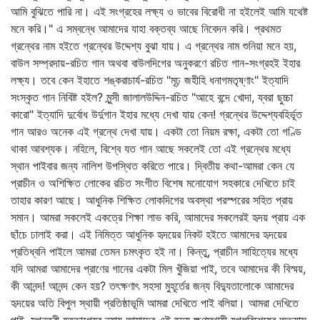
আমি বুঝিতে পারি না। এই সংগ্রহের লক্ষ্য ও ভাবের বিরোধী না হইলেই আমি যথেষ্ট
মনে করি।" এ সম্বন্ধে আমাদের যাহা বক্তব্য আছে নিবেদন করি। প্রথমত
গ্রন্থের নাম হইতে গ্রন্থের উদ্দেশ্য বুঝা যায়। এ গ্রন্থের নাম শুনিয়া মনে হয়,
বাউল সম্প্রদায়-রচিত গান অথবা বাউলদিগের অনুকরণে রচিত গান-সংগ্রহই ইহার
লক্ষ্য। তবে কেন ইহাতে শঙ্করাচার্য-রচিত "মূঢ় জহীহি ধনাগমতৃষ্ণাং" ইত্যাদি
সংস্কৃত গান নিবিষ্ট হইল? মুন্সী জালালউদ্দিন-রচিত "আহে বন্দে খোদা, য্‌বরা ছুচ্চা
কারো" ইত্যাদি দুর্বোধ উর্দুগান ইহার মধ্যে দেখা যায় কেন! গ্রন্থের উদ্দেশ্যবহির্ভূত
গান আরও অনেক এই গ্রন্থে দেখা যায়। একটা তো নিয়ম রক্ষা, একটা তো গণ্ডি
থাকা আবশ্যক। নহিলে, বিশ্বে যত গান আছে সকলেই তো এই গ্রন্থের মধ্যে
স্থান পাইবার জন্য নালিশ উপস্থিত করিতে পারে। দ্বিতীয় কথা-আমরা কেন যে
প্রাচীন ও অশিক্ষিত লোকের রচিত সংগীত বিশেষ মনোযোগ সহকারে দেখিতে চাই
তাহার কারণ আছে। আধুনিক শিক্ষিত লোকদিগের অবস্থা পরস্পরের সহিত প্রায়
সমান। আমরা সকলেই একত্রে শিক্ষা লাভ করি, আমাদের সকলেরই হৃদয় প্রায় এক
ছাঁচে ঢালাই করা। এই নিমিত্ত আধুনিক হৃদয়ের নিকট হইতে আমাদের হৃদয়ের
প্রতিধ্বনি পাইলে আমরা তেমন চমৎকৃত হই না। কিন্তু, প্রাচীন সাহিত্যের মধ্যে
যদি আমরা আমাদের প্রাণের গানের একটা মিল খুঁজিয়া পাই, তবে আমাদের কী বিস্ময়,
কী আনন্দ! আনন্দ কেন হয়? তৎক্ষণাৎ সহসা মুহূর্তের জন্য বিদ্যুতালোকে আমাদের
হৃদয়ের অতি বিপুল স্থায়ী প্রতিষ্ঠাভূমি আমরা দেখিতে পাই বলিয়া। আমরা দেখিতে