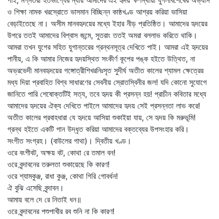
পাই, মগ্নতরী হতভাগ্যের ন্যায় আমাদের এই হৃদয় ক্ষণস্থায়ী যুগলবিশেষের অভ্যাস
ও শিক্ষা নামক খরস্রোতে ভাসমান বিচ্ছিন্ন কাষ্ঠখণ্ড আশ্রয় করিয়া ভাসিয়া
বেড়াইতেছে না। অসীম মানবহৃদয়ের মধ্যে ইহার নীড় প্রতিষ্ঠিত। আমাদের হৃদয়ের
উপরে ততই আমাদের বিশ্বাস জন্মে, সুতরাং ততই অমরা বললাভ করিতে থাকি।
আমরা তখন যুগের সহিত যুগান্তরের গ্রন্থনসূত্র দেখিতে পাই। আমরা এই হৃদয়ের
পানীয়, এ কি আমার নিজের হৃদয়স্থিত সংকীর্ণ কূপের পঙ্ক হইতে উত্থিত, না
অভ্রভেদী মানবহৃদয়ের গঙ্গোত্রীশিখরনিঃসৃত সুদীর্ঘ অতীত কালের শ্যামল ক্ষেত্রের
মধ্য দিয়া প্রবাহিত বিশ্ব সাধারণের সেবনীয় স্রোতস্বিনীর জল! যদি কোনো সুযোগে
জানিতে পারি শেষোক্তটিই সত্য, তবে হৃদয় কী প্রসন্ন হয়! প্রাচীন কবিতার মধ্যে
আমাদের হৃদয়ের ঐক্য দেখিতে পাইলে আমাদের হৃদয় সেই প্রসন্নতা লাভ করে!
অতীত কালের প্রবাহধারা যে হৃদয়ে আসিয়া শুকাইয়া যায়, সে হৃদয় কি মরুভূমি!
গ্রন্থ হইতে একটি গান উদ্‌ধৃত করিয়া আমাদের বক্তব্যের উপসংহার করি।
সংগীত সংগ্রহ। (বাউলের গাথা)। দ্বিতীয় খণ্ড।
ওরে বংশীবট, অক্ষয় বট, কোথা রে তমাল বন!
ওরে বৃন্দাবনের তরুলতা শুকায়েছে কি কারণ!
ওরে শ্যামকুঞ্জ, রাধা কুঞ্জ, কোথা গিরি গোবর্ধন!
ঐ বুঝি এসেছি বৃন্দাবন।
আমায় বলে দে রে নিতাই ধন॥
ওরে বৃন্দাবনের পশুপাখীর রব শুনি না কি কারণ!