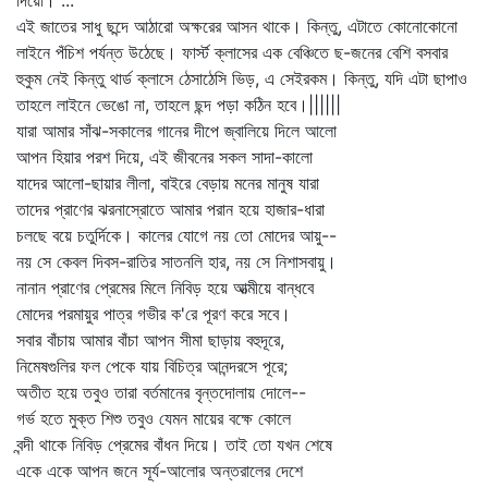
দিয়ো। ...
এই জাতের সাধু ছন্দে আঠারো অক্ষরের আসন থাকে। কিন্তু, এটাতে কোনোকোনো
লাইনে পঁচিশ পর্যন্ত উঠেছে। ফার্স্ট ক্লাসের এক বেঞ্চিতে ছ-জনের বেশি বসবার
হুকুম নেই কিন্তু থার্ড ক্লাসে ঠেসাঠেসি ভিড়, এ সেইরকম। কিন্তু, যদি এটা ছাপাও
তাহলে লাইনে ভেঙো না, তাহলে ছন্দ পড়া কঠিন হবে।||||||
যারা আমার সাঁঝ-সকালের গানের দীপে জ্বালিয়ে দিলে আলো
আপন হিয়ার পরশ দিয়ে, এই জীবনের সকল সাদা-কালো
যাদের আলো-ছায়ার লীলা, বাইরে বেড়ায় মনের মানুষ যারা
তাদের প্রাণের ঝরনাস্রোতে আমার পরান হয়ে হাজার-ধারা
চলছে বয়ে চতুর্দিকে। কালের যোগে নয় তো মোদের আয়ু--
নয় সে কেবল দিবস-রাতির সাতনলি হার, নয় সে নিশাসবায়ু।
নানান প্রাণের প্রেমের মিলে নিবিড় হয়ে আত্মীয়ে বান্ধবে
মোদের পরমায়ুর পাত্র গভীর ক'রে পূরণ করে সবে।
সবার বাঁচায় আমার বাঁচা আপন সীমা ছাড়ায় বহুদূরে,
নিমেষগুলির ফল পেকে যায় বিচিত্র আনন্দরসে পূরে;
অতীত হয়ে তবুও তারা বর্তমানের বৃন্তদোলায় দোলে--
গর্ভ হতে মুক্ত শিশু তবুও যেমন মায়ের বক্ষে কোলে
বন্দী থাকে নিবিড় প্রেমের বাঁধন দিয়ে। তাই তো যখন শেষে
একে একে আপন জনে সূর্য-আলোর অন্তরালের দেশে