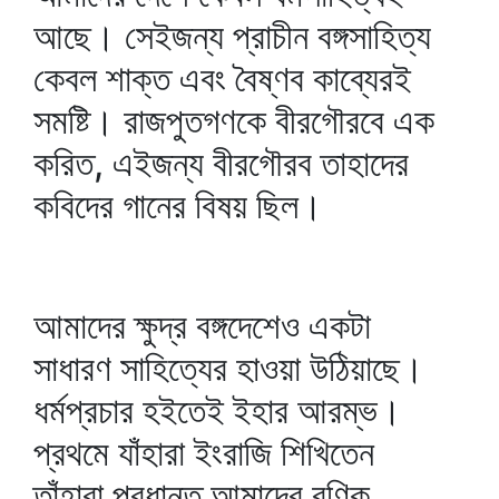
আছে। সেইজন্য প্রাচীন বঙ্গসাহিত্য
কেবল শাক্ত এবং বৈষ্ণব কাব্যেরই
সমষ্টি। রাজপুতগণকে বীরগৌরবে এক
করিত, এইজন্য বীরগৌরব তাহাদের
কবিদের গানের বিষয় ছিল।
আমাদের ক্ষুদ্র বঙ্গদেশেও একটা
সাধারণ সাহিত্যের হাওয়া উঠিয়াছে।
ধর্মপ্রচার হইতেই ইহার আরম্ভ।
প্রথমে যাঁহারা ইংরাজি শিখিতেন
তাঁহারা প্রধানত আমাদের বণিক