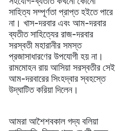
সহযোগ-ব্যতীত কখনো কোনো
সাহিত্য সম্পূর্ণতা প্রাপ্ত হইতে পারে
না। খাস-দরবার এবং আম-দরবার
ব্যতীত সাহিত্যের রাজ-দরবার
সরস্বতী মহারানীর সমস্ত
প্রজাসাধারণের উপযোগী হয় না।
রামমোহন রায় আসিয়া সরস্বতীর সেই
আম-দরবারের সিংহদ্বার স্বহস্তে
উদ্‌ঘাটিত করিয়া দিলেন।
আমরা আশৈশবকাল গদ্য বলিয়া