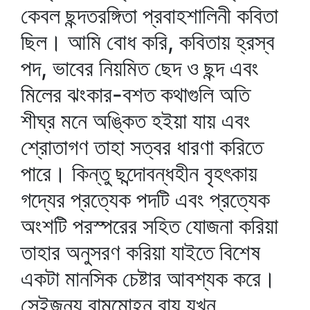
কেবল ছন্দতরঙ্গিতা প্রবাহশালিনী কবিতা
ছিল। আমি বোধ করি, কবিতায় হ্রস্ব
পদ, ভাবের নিয়মিত ছেদ ও ছন্দ এবং
মিলের ঝংকার-বশত কথাগুলি অতি
শীঘ্র মনে অঙ্কিত হইয়া যায় এবং
শ্রোতাগণ তাহা সত্বর ধারণা করিতে
পারে। কিন্তু ছন্দোবন্ধহীন বৃহৎকায়
গদ্যের প্রত্যেক পদটি এবং প্রত্যেক
অংশটি পরস্পরের সহিত যোজনা করিয়া
তাহার অনুসরণ করিয়া যাইতে বিশেষ
একটা মানসিক চেষ্টার আবশ্যক করে।
সেইজন্য রামমোহন রায় যখন