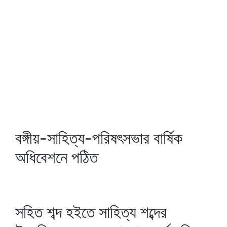
বঙ্গীয়-সাহিত্য-পরিষৎসভার বার্ষিক
অধিবেশনে পঠিত
সহিত শব্দ হইতে সাহিত্য শব্দের