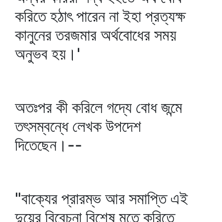
করিতে হঠাৎ পারেন না ইহা প্রত্যক্ষ
কানুনের তরজমার অর্থবোধের সময়
অনুভব হয়।'
অতঃপর কী করিলে গদ্যে বোধ জন্মে
তৎসম্বন্ধে লেখক উপদেশ
দিতেছেন।--
"বাক্যের প্রারম্ভ আর সমাপ্তি এই
দুয়ের বিবেচনা বিশেষ মতে করিতে