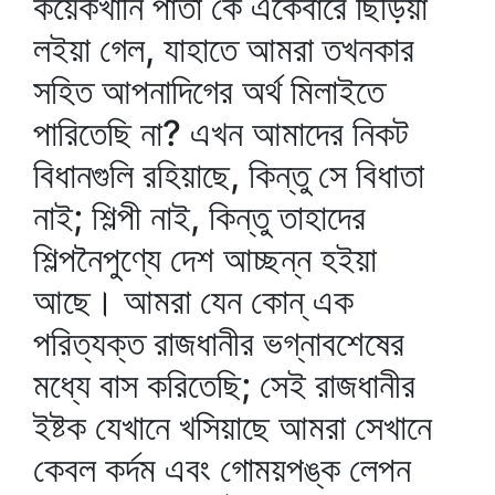
কয়েকখানি পাতা কে একেবারে ছিঁড়িয়া
লইয়া গেল, যাহাতে আমরা তখনকার
সহিত আপনাদিগের অর্থ মিলাইতে
পারিতেছি না? এখন আমাদের নিকট
বিধানগুলি রহিয়াছে, কিন্তু সে বিধাতা
নাই; শিল্পী নাই, কিন্তু তাহাদের
শিল্পনৈপুণ্যে দেশ আচ্ছন্ন হইয়া
আছে। আমরা যেন কোন্‌ এক
পরিত্যক্ত রাজধানীর ভগ্নাবশেষের
মধ্যে বাস করিতেছি; সেই রাজধানীর
ইষ্টক যেখানে খসিয়াছে আমরা সেখানে
কেবল কর্দম এবং গোময়পঙ্ক লেপন