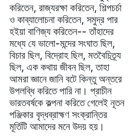
করিতেন, রাজ্যরক্ষা করিতেন, শিল্পচর্চা
ও কাব্যালোচনা করিতেন, সমুদ্র পার
হইয়া বাণিজ্য করিতেন-- তাঁহাদের
মধ্যে যে ভালো-মন্দের সংঘাত ছিল,
বিচার ছিল, বিদ্রোহ ছিল, মতবৈচিত্র্য
ছিল, এক কথায় জীবন ছিল, তাহা
আমরা জ্ঞানে জানি বটে কিন্তু অন্তরে
উপলব্ধি করিতে পারি না। প্রাচীন
ভারতবর্ষকে কল্পনা করিতে গেলেই নূতন
পঞ্জিকার বৃদ্ধব্রাহ্মণ সংক্রান্তির
মূর্তিটি আমাদের মনে উদয় হয়।