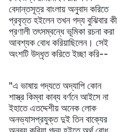
বেদান্তসূত্র বাংলায় অনুবাদ করিতে
প্রবৃত্ত হইলেন তখন গদ্য বুঝিবার কী
প্রণালী তৎসম্বন্ধে ভূমিকা রচনা করা
আবশ্যক বোধ করিয়াছিলেন। সেই
অংশটি উদ্‌ধৃত করিতে ইচ্ছা করি--
"এ ভাষায় গদ্যতে অদ্যাপি কোন
শাস্ত্র কিম্বা কাব্য বর্ণনে আইসে না
ইহাতে এতদ্দেশীয় অনেক লোক
অনভ্যাসপ্রযুক্ত দুই তিন বাক্যের
অন্বয় করিয়া গদ্য হইতে অর্থ বোধ