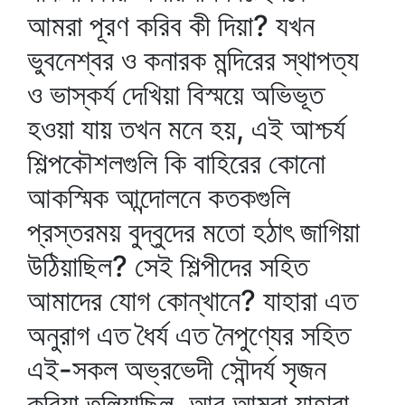
আমরা পূরণ করিব কী দিয়া? যখন
ভুবনেশ্বর ও কনারক মন্দিরের স্থাপত্য
ও ভাস্কর্য দেখিয়া বিস্ময়ে অভিভূত
হওয়া যায় তখন মনে হয়, এই আশ্চর্য
শিল্পকৌশলগুলি কি বাহিরের কোনো
আকস্মিক আন্দোলনে কতকগুলি
প্রস্তরময় বুদ্‌বুদের মতো হঠাৎ জাগিয়া
উঠিয়াছিল? সেই শিল্পীদের সহিত
আমাদের যোগ কোন্‌খানে? যাহারা এত
অনুরাগ এত ধৈর্য এত নৈপুণ্যের সহিত
এই-সকল অভ্রভেদী সৌন্দর্য সৃজন
করিয়া তুলিয়াছিল, আর আমরা যাহারা