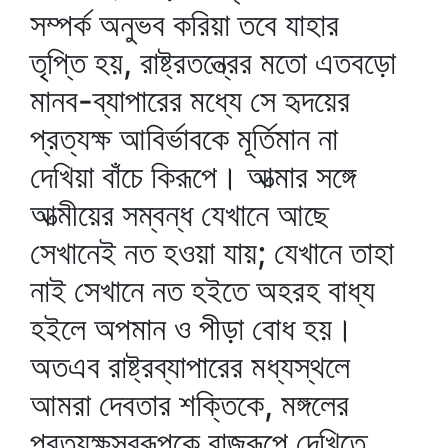
সম্পর্ক অনুভব করিয়া তবে যাহার
তৃপ্তি হয়, রাষ্ট্রতন্ত্রের মতো এতবড়ো
মানব-ব্যাপারের মধ্যে সে হৃদয়ের
প্রত্যক্ষ আবির্ভাবকে মূর্তিমান না
দেখিয়া বাঁচে কিরূপে। আত্মার সঙ্গে
আত্মীয়ের সম্বন্ধ যেখানে আছে
সেখানেই নত হওয়া যায়; যেখানে তাহা
নাই সেখানে নত হইতে অহরহ বাধ্য
হইলে অপমান ও পীড়া বোধ হয়।
অতএব রাষ্ট্রব্যাপারের মধ্যস্থলে
আমরা দেবতার শক্তিকে, মঙ্গলের
প্রত্যক্ষস্বরূপকে রাজরূপে দেখিতে