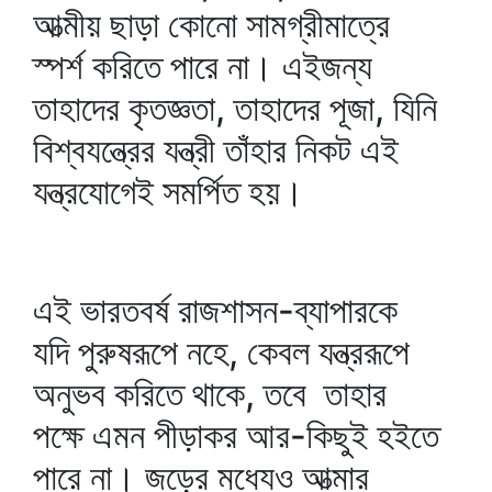
আত্মীয় ছাড়া কোনো সামগ্রীমাত্রে
স্পর্শ করিতে পারে না। এইজন্য
তাহাদের কৃতজ্ঞতা, তাহাদের পূজা, যিনি
বিশ্বযন্ত্রের যন্ত্রী তাঁহার নিকট এই
যন্ত্রযোগেই সমর্পিত হয়।
এই ভারতবর্ষ রাজশাসন-ব্যাপারকে
যদি পুরুষরূপে নহে, কেবল যন্ত্ররূপে
অনুভব করিতে থাকে, তবে তাহার
পক্ষে এমন পীড়াকর আর-কিছুই হইতে
পারে না। জড়ের মধ্যেও আত্মার