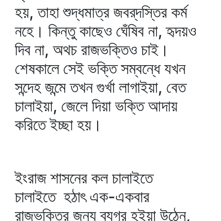
হয়, তাহা শুদ্ধমাত্র জবর্‌দস্তির কর্ম
নহে। কিন্তু কাছেও ঘেঁষিব না, হৃদয়ও
দিব না, অথচ রাজভক্তিও চাই।
শেষকালে সেই ভক্তি সম্বন্ধে যখন
সন্দেহ জন্মে তখন গুর্খা লাগাইয়া, বেত
চালাইয়া, জেলে দিয়া ভক্তি আদায়
করিতে ইচ্ছা হয়।
ইংরাজ শাসনের কল চালাইতে
চালাইতে হঠাৎ এক-একবার
রাজভক্তির জন্য ব্যগ্র হইয়া উঠেন,