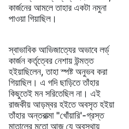
কার্জনের আমলে তাহার একটা নমুনা
পাওয়া গিয়াছিল।
স্বাভাবিক আভিজাত্যের অভাবে লর্ড্‌
কার্জন কর্তৃত্বের নেশায় উন্মত্ত
হইয়াছিলেন, তাহা স্পষ্ট অনুভব করা
গিয়াছিল। এ গদি ছাড়িতে তাঁহার
কিছুতেই মন সরিতেছিল না। এই
রাজকীয় আড়ম্বর হইতে অবসৃত হইয়া
তাঁহার অন্তরাত্মা "খোঁয়ারি'-গ্রস্ত
মাতালের মতো আজ যে অবস্থায়