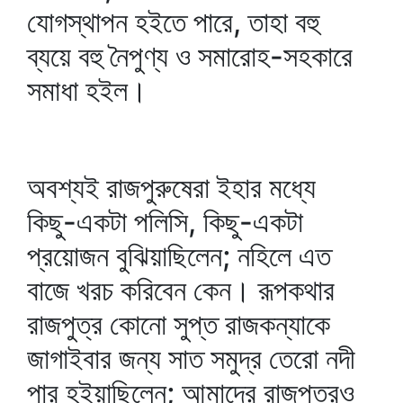
যোগস্থাপন হইতে পারে, তাহা বহু
ব্যয়ে বহু নৈপুণ্য ও সমারোহ-সহকারে
সমাধা হইল।
অবশ্যই রাজপুরুষেরা ইহার মধ্যে
কিছু-একটা পলিসি, কিছু-একটা
প্রয়োজন বুঝিয়াছিলেন; নহিলে এত
বাজে খরচ করিবেন কেন। রূপকথার
রাজপুত্র কোনো সুপ্ত রাজকন্যাকে
জাগাইবার জন্য সাত সমুদ্র তেরো নদী
পার হইয়াছিলেন; আমাদের রাজপুত্রও