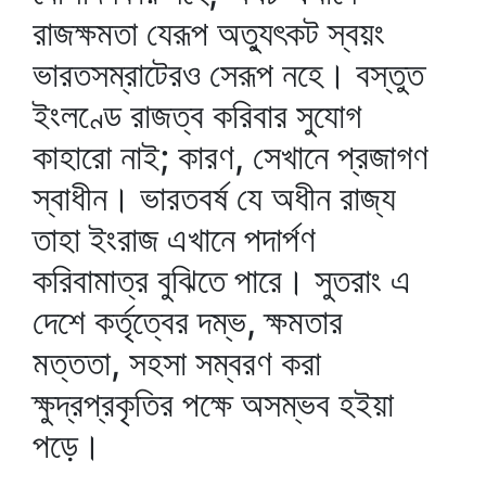
রাজক্ষমতা যেরূপ অত্যুৎকট স্বয়ং
ভারতসম্রাটেরও সেরূপ নহে। বস্তুত
ইংলণ্ডে রাজত্ব করিবার সুযোগ
কাহারো নাই; কারণ, সেখানে প্রজাগণ
স্বাধীন। ভারতবর্ষ যে অধীন রাজ্য
তাহা ইংরাজ এখানে পদার্পণ
করিবামাত্র বুঝিতে পারে। সুতরাং এ
দেশে কর্তৃত্বের দম্ভ, ক্ষমতার
মত্ততা, সহসা সম্বরণ করা
ক্ষুদ্রপ্রকৃতির পক্ষে অসম্ভব হইয়া
পড়ে।