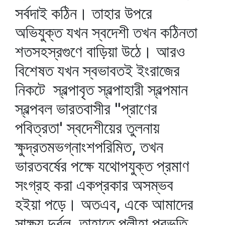
সর্বদাই কঠিন। তাহার উপরে
অভিযুক্ত যখন স্বদেশী তখন কঠিনতা
শতসহস্রগুণে বাড়িয়া উঠে। আরও
বিশেষত যখন স্বভাবতই ইংরাজের
নিকটে স্বল্পাবৃত স্বল্পাহারী স্বল্পমান
স্বল্পবল ভারতবাসীর "প্রাণের
পবিত্রতা' স্বদেশীয়ের তুলনায়
ক্ষুদ্রতমভগ্নাংশপরিমিত, তখন
ভারতবর্ষের পক্ষে যথোপযুক্ত প্রমাণ
সংগ্রহ করা একপ্রকার অসম্ভব
হইয়া পড়ে। অতএব, একে আমাদের
সাক্ষ্য দুর্বল, তাহাতে প্লীহা প্রভৃতি