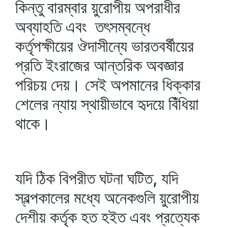
কিন্তু বারম্বার য়ুরোপীয় অপরাধীর
অব্যাহতি এবং তৎসম্বন্ধে
কর্তৃপক্ষীয়ের ঔদাসীন্যে ভারতবর্ষীয়ের
প্রতি ইংরাজের আন্তরিক অবজ্ঞার
পরিচয় দেয়। সেই অপমানের ধিক্‌কার
শেলের ন্যায় স্থায়ীভাবে হৃদয়ে বিঁধিয়া
থাকে।
যদি ঠিক বিপরীত ঘটনা ঘটিত, যদি
স্বল্পকালের মধ্যে অনেকগুলি য়ুরোপীয়
দেশীয় কর্তৃক হত হইত এবং প্রত্যেক