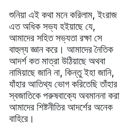
শুনিয়া এই কথা মনে করিলাম, ইংরাজ
এত অধিক সভ্য হইয়াছে যে,
আমাদের সহিত সভ্যতা রক্ষা সে
বাহুল্য জ্ঞান করে। আমাদের নৈতিক
আদর্শ কত মাত্রা উঠিয়াছে অথবা
নামিয়াছে জানি না, কিন্তু ইহা জানি,
যাঁহার আতিথ্য ভোগ করিতেছি তাঁহার
স্বজাতিকে পরুষবাক্যে অবমাননা করা
আমাদের শিষ্টনীতির আদর্শের অনেক
বাহিরে।