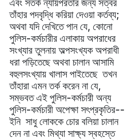
এবং সতর্ক ন্যায়পরতার জন্য সত্বর
তাঁহার পদবৃদ্ধি করিয়া দেওয়া কর্তব্য;
অথবা যদি দেখিতে পান যে, কোনো
পুলিস-কর্মচারীর এলাকায় অপরাধের
সংখ্যার তুলনায় অল্পসংখ্যক অপরাধী
ধরা পড়িতেছে অথবা চালান আসামি
বহুলসংখ্যায় খালাস পাইতেছে তখন
তাঁহারা এমন তর্ক করেন না যে,
সম্ভবত এই পুলিস-কর্মচারী অন্য
পুলিস-কর্মচারী অপেক্ষা সৎপ্রকৃতির--
ইনি সাধু লোককে চোর বলিয়া চালান
দেন না এবং মিথ্যা সাক্ষ্য স্বহস্তে