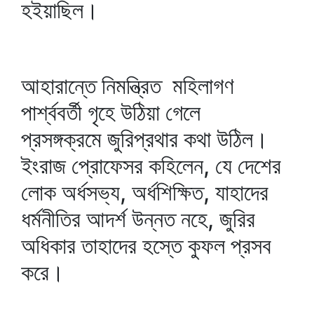
হইয়াছিল।
আহারান্তে নিমন্ত্রিত মহিলাগণ
পার্শ্ববর্তী গৃহে উঠিয়া গেলে
প্রসঙ্গক্রমে জুরিপ্রথার কথা উঠিল।
ইংরাজ প্রোফেসর কহিলেন, যে দেশের
লোক অর্ধসভ্য, অর্ধশিক্ষিত, যাহাদের
ধর্মনীতির আদর্শ উন্নত নহে, জুরির
অধিকার তাহাদের হস্তে কুফল প্রসব
করে।