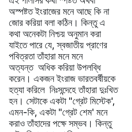
এই পলিসির কথা স্পষ্টত অথবা
অস্পষ্টত ইংরাজের মনে আছে কি না
জোর করিয়া বলা কঠিন। কিন্তু এ
কথা অনেকটা নিশ্চয় অনুমান করা
যাইতে পারে যে, স্বজাতীয় প্রাণের
পবিত্রতা তাঁহারা মনে মনে
অত্যন্ত অধিক করিয়া উপলব্ধি
করেন। একজন ইংরাজ ভারতবর্ষীয়কে
হত্যা করিলে নিঃসন্দেহে তাঁহারা দুঃখিত
হন। সেটাকে একটা "গ্রেট মিস্টেক',
এমন-কি, একটা "গ্রেট শেম' মনে
করাও তাঁহাদের পক্ষে সম্ভব। কিন্তু