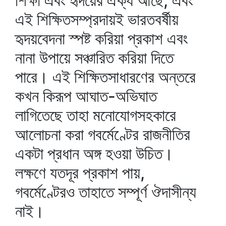
শিক্ষা এবং হৃদয়ের ঐক্য আছে, এবং
এই শিক্ষিতসম্প্রদায়ই ভারতবর্ষীয়
হৃদয়বেদনা স্পষ্ট করিয়া প্রকাশ এবং
নানা উপায়ে সঞ্চারিত করিয়া দিতে
পারে। এই শিক্ষিতসাধারণের অন্তরে
কখন কিরূপ আঘাত-অভিঘাত
লাগিতেছে তাহা মনোযোগসহকারে
আলোচনা করা গবর্মেণ্টের রাজনীতির
একটা প্রধান অঙ্গ হওয়া উচিত।
লক্ষণে যতদূর প্রকাশ পায়,
গবর্মেণ্টেরও তাহাতে সম্পূর্ণ ঔদাসীন্য
নাই।