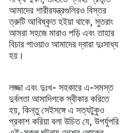
আমাদের শারীরযন্ত্রগুলিরও বিস্তর
ত্রুটি আবিষ্কৃত হইয়া থাকে, সুতরাং
আমরা সহজে মারাও পড়ি এবং তাহার
বিচার পাওয়াও আমাদের দ্বারা দুঃসাধ্য
হয়।
লজ্জা এবং দুঃখ- সহকারে এ-সমস্ত
দুর্বলতা আমাদিগকে স্বীকার করিতে
হয়, কিন্তু সেইসঙ্গে এ সত্যটুকুও
প্রকাশ করিয়া বলা উচিত যে, উপর্যুপরি
এই-সকল ঘটনায় দেশের লোকের