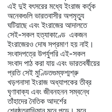
এই দুই বৎসরের মধ্যে ইংরাজ কর্তৃক
অনেকগুলি ভারতবাসীর অপমৃত্যু
ঘটিয়াছে এবং ইংরাজের আদালতে
সেই-সকল হত্যাকাণ্ডে একজন
ইংরাজেরও দোষ সপ্রমাণ হয় নাই।
সংবাদপত্রে উপর্যুপরি এই-সকল
সংবাদ পাঠ করা যায় এবং ভারতবর্ষীয়ের
প্রতি সেই মুণ্ডিতগুম্ফশ্মশ্রু
খড়গনাসা ইংরাজ অধ্যাপকের তীব্র
ঘৃণাবাক্য এবং জীবনহনন সম্বন্ধে
তাঁহাদের নৈতিক আদর্শের
শ্রেষ্ঠত্বাভিমান মনে পড়ে। মনে