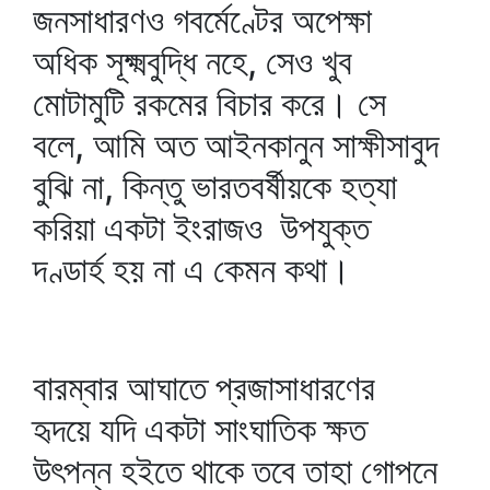
জনসাধারণও গবর্মেণ্টের অপেক্ষা
অধিক সূক্ষ্মবুদ্ধি নহে, সেও খুব
মোটামুটি রকমের বিচার করে। সে
বলে, আমি অত আইনকানুন সাক্ষীসাবুদ
বুঝি না, কিন্তু ভারতবর্ষীয়কে হত্যা
করিয়া একটা ইংরাজও উপযুক্ত
দণ্ডার্হ হয় না এ কেমন কথা।
বারম্বার আঘাতে প্রজাসাধারণের
হৃদয়ে যদি একটা সাংঘাতিক ক্ষত
উৎপন্ন হইতে থাকে তবে তাহা গোপনে