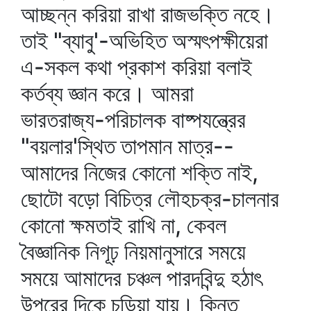
আচ্ছন্ন করিয়া রাখা রাজভক্তি নহে।
তাই "ব্যাবু'-অভিহিত অস্মৎপক্ষীয়েরা
এ-সকল কথা প্রকাশ করিয়া বলাই
কর্তব্য জ্ঞান করে। আমরা
ভারতরাজ্য-পরিচালক বাষ্পযন্ত্রের
"বয়লার'স্থিত তাপমান মাত্র--
আমাদের নিজের কোনো শক্তি নাই,
ছোটো বড়ো বিচিত্র লৌহচক্র-চালনার
কোনো ক্ষমতাই রাখি না, কেবল
বৈজ্ঞানিক নিগূঢ় নিয়মানুসারে সময়ে
সময়ে আমাদের চঞ্চল পারদবিন্দু হঠাৎ
উপরের দিকে চড়িয়া যায়। কিন্তু