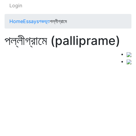
Login
Home
Essays
পঞ্চভূত
পল্লীগ্রামে
পল্লীগ্রামে (palliprame)