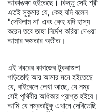
আকাঙক্ষা হইতেছে। কিন্তু সেই শ্রী
এতই সুকুমার যে, কেহ যদি বলেন
"দেখিলাম না' এবং কেহ যদি হাস্য
করেন তবে তাহা নির্দেশ করিয়া দেওয়া
আমার ক্ষমতার অতীত।
এই খবরের কাগজের টুকরাগুলা
পড়িতেছি আর আমার মনে হইতেছে
যে, বাইবেলে লেখা আছে, যে নম্র
সেই পৃথিবীর অধিকার প্রাপ্ত হইবে।
আমি যে নম্রতাটুকু এখানে দেখিতেছি