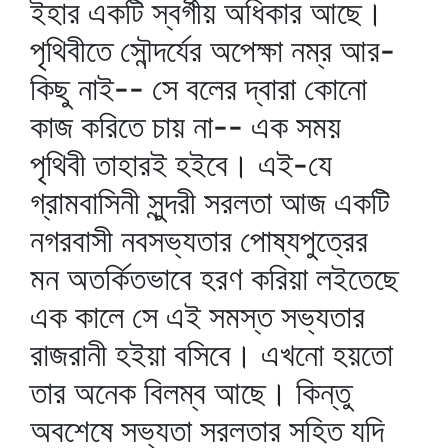
ইহার একটি স্বর্গীয় অধিকার আছে।
পৃথিবীতে সৌন্দর্যের অপেক্ষা নম্র আর-
কিছু নাই-- সে বলের দ্বারা কোনো
কাজ করিতে চায় না-- এক সময়
পৃথিবী তাহারই হইবে। এই-যে
গ্রামবাসিনী সুন্দরী সরলতা আজ একটি
নগরবাসী নবসভ্যতার পোষ্যপুত্রের
মন অতর্কিতভাবে হরণ করিয়া লইতেছে
এক কালে সে এই সমস্ত সভ্যতার
রাজরানী হইয়া বসিবে। এখনো হয়তো
তার অনেক বিলম্ব আছে। কিন্তু
অবশেষে সভ্যতা সরলতার সহিত যদি