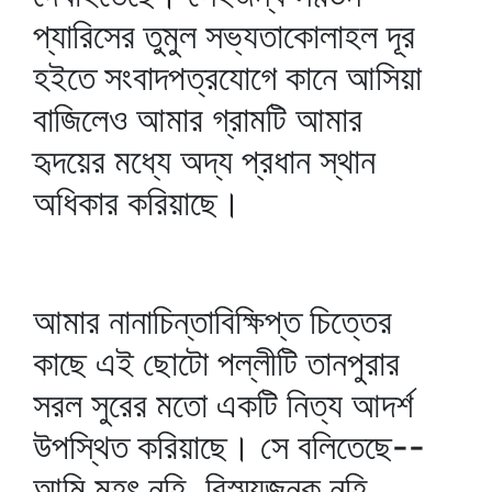
প্যারিসের তুমুল সভ্যতাকোলাহল দূর
হইতে সংবাদপত্রযোগে কানে আসিয়া
বাজিলেও আমার গ্রামটি আমার
হৃদয়ের মধ্যে অদ্য প্রধান স্থান
অধিকার করিয়াছে।
আমার নানাচিন্তাবিক্ষিপ্ত চিত্তের
কাছে এই ছোটো পল্লীটি তানপুরার
সরল সুরের মতো একটি নিত্য আদর্শ
উপস্থিত করিয়াছে। সে বলিতেছে--
আমি মহৎ নহি, বিস্ময়জনক নহি,