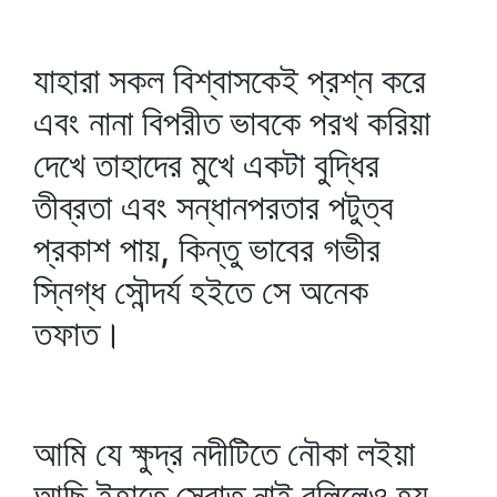
যাহারা সকল বিশ্বাসকেই প্রশ্ন করে
এবং নানা বিপরীত ভাবকে পরখ করিয়া
দেখে তাহাদের মুখে একটা বুদ্ধির
তীব্রতা এবং সন্ধানপরতার পটুত্ব
প্রকাশ পায়, কিন্তু ভাবের গভীর
স্নিগ্ধ সৌন্দর্য হইতে সে অনেক
তফাত।
আমি যে ক্ষুদ্র নদীটিতে নৌকা লইয়া
আছি ইহাতে স্রোত নাই বলিলেও হয়,