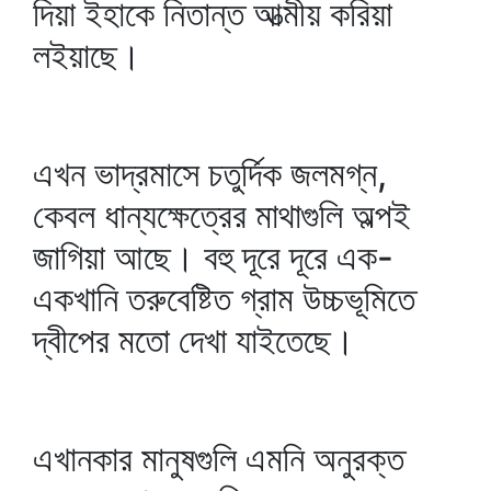
দিয়া ইহাকে নিতান্ত আত্মীয় করিয়া
লইয়াছে।
এখন ভাদ্রমাসে চতুর্দিক জলমগ্ন,
কেবল ধান্যক্ষেত্রের মাথাগুলি অল্পই
জাগিয়া আছে। বহু দূরে দূরে এক-
একখানি তরুবেষ্টিত গ্রাম উচ্চভূমিতে
দ্বীপের মতো দেখা যাইতেছে।
এখানকার মানুষগুলি এমনি অনুরক্ত