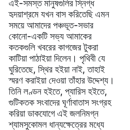
এই-সমস্ত মানুষগুলির স্নিগ্ধ
হৃদয়াশ্রমে যখন বাস করিতেছি এমন
সময়ে আমাদের পঞ্চভূত-সভার
কোনো-একটি সভ্য আমাকের
কতকগুলি খবরের কাগজের টুকরা
কাটিয়া পাঠাইয়া দিলেন। পৃথিবী যে
ঘুরিতেছে, স্থির হইয়া নাই, তাহাই
স্মরণ করাইয়া দেওয়া তাঁহার উদ্দেশ্য।
তিনি লণ্ডন হইতে, প্যারিস হইতে,
গুটিকতক সংবাদের ঘূর্ণাবাতাস সংগ্রহ
করিয়া ডাকযোগে এই জলনিমগ্ন
শ্যামসুকোমল ধান্যক্ষেত্রের মধ্যে