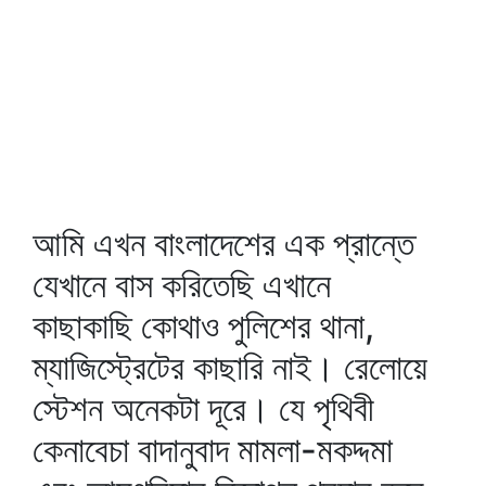
আমি এখন বাংলাদেশের এক প্রান্তে
যেখানে বাস করিতেছি এখানে
কাছাকাছি কোথাও পুলিশের থানা,
ম্যাজিস্ট্রেটের কাছারি নাই। রেলোয়ে
স্টেশন অনেকটা দূরে। যে পৃথিবী
কেনাবেচা বাদানুবাদ মামলা-মকদ্দমা