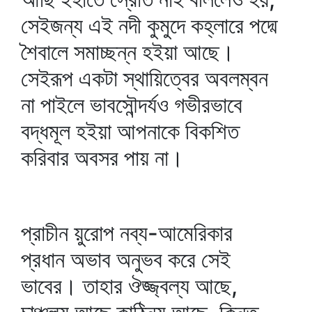
সেইজন্য এই নদী কুমুদে কহ্লারে পদ্মে
শৈবালে সমাচ্ছন্ন হইয়া আছে।
সেইরূপ একটা স্থায়িত্বের অবলম্বন
না পাইলে ভাবসৌন্দর্যও গভীরভাবে
বদ্ধমূল হইয়া আপনাকে বিকশিত
করিবার অবসর পায় না।
প্রাচীন য়ুরোপ নব্য-আমেরিকার
প্রধান অভাব অনুভব করে সেই
ভাবের। তাহার ঔজ্জ্বল্য আছে,