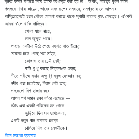
দ্রুত ফসল ফলিয়ে নিয়ে তাকে বরখাস্ত করা হয় না। অর্থাৎ, বিচিত্র ফুলে ফলে
পল্লবে শাখায় কাণ্ডে, ভাবের এবং রূপের সমবায়ে, সমগ্রতায় সে আপনার
অস্তিত্বেরই চরম গৌরব ঘোষণা করতে থাকে স্থায়ী কালের বৃহৎ ক্ষেত্রে। এ'কেই
আমরা ব'লে থাকি সাহিত্য।
খোকা যাবে নায়ে,
লাল জুতুয়া পায়ে।
পাহাড় একটানা উঠে গেছে বহুশত হাত উচ্চে;
সরোবর চলে গেছে শত মাইল,
কোথাও তার ঢেউ নেই;
বালি ধু ধু করছে নিষ্কলঙ্ক শুভ্র;
শীতে গ্রীষ্মে সমান অক্ষুণ্ণ সবুজ দেওদার-বন;
নদীর ধারা চলেইছে, বিরাম নেই তার;
গাছগুলো বিশ হাজার বছর
আপন পণ সমান রক্ষা ক'রে এসেছে --
হঠাৎ এরা একটি পথিকের মন থেকে
জুড়িয়ে দিল সব দুঃখবেদনা,
একটি নতুন গান বানাবার জন্যে
চালিয়ে দিল তার লেখনীকে।
চীনে মরণের ব্যবসায়