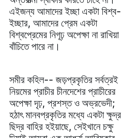
এইজন্য আমাদের ইচ্ছা একটা বিশ্ব-
ইচ্ছার, আমাদের প্রেম একটা
বিশ্বপ্রেমের নিগূঢ় অপেক্ষা না রাখিয়া
বাঁচিতে পারে না।
সমীর কহিল-- জড়প্রকৃতির সর্বত্রই
নিয়মের প্রাচীর চীনদেশের প্রাচীরের
অপেক্ষা দৃঢ়, প্রশস্ত ও অভ্রভেদী;
হঠাৎ মানবপ্রকৃতির মধ্যে একটা ক্ষুদ্র
ছিদ্র বাহির হইয়াছে, সেইখানে চক্ষু