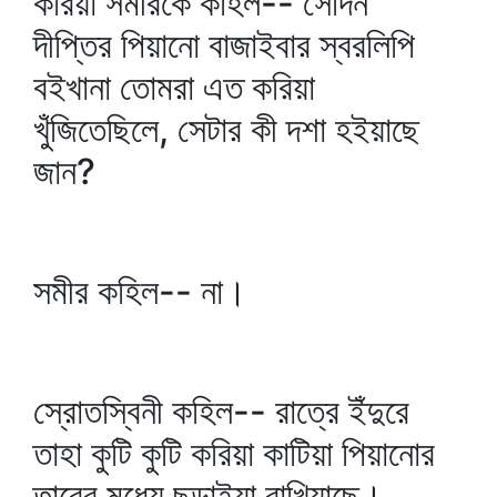
করিয়া সমীরকে কহিল-- সেদিন
দীপ্তির পিয়ানো বাজাইবার স্বরলিপি
বইখানা তোমরা এত করিয়া
খুঁজিতেছিলে, সেটার কী দশা হইয়াছে
জান?
সমীর কহিল-- না।
স্রোতস্বিনী কহিল-- রাত্রে ইঁদুরে
তাহা কুটি কুটি করিয়া কাটিয়া পিয়ানোর
তারের মধ্যে ছড়াইয়া রাখিয়াছে।