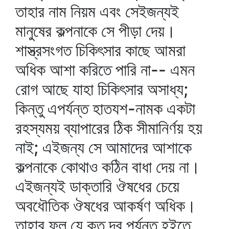
তাহার নাম নিয়ম এবং সেইজন্যই
মানুষের কল্পনাকে সে পীড়া দেয়।
শাস্ত্রসংগত চিকিৎসার কাছে আমরা
অধিক আশা করিতে পারি না-- এমন
রোগ আছে যাহা চিকিৎসার অসাধ্য;
কিন্তু এপর্যন্ত হাতযশ-নামক একটা
রহস্যময় ব্যাপারের ঠিক সীমানির্ণয় হয়
নাই; এইজন্য সে আমাদের আশাকে
কল্পনাকে কোথাও কঠিন বাধা দেয় না।
এইজন্যই ডাক্তারি ঔষধের চেয়ে
অবধৌতিক ঔষধের আকর্ষণ অধিক।
তাহার ফল যে কত দূর পর্যন্ত হইতে