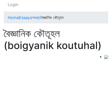
Login
Home
Essays
পঞ্চভূত
বৈজ্ঞানিক কৌতূহল
বৈজ্ঞানিক কৌতূহল
(boigyanik koutuhal)