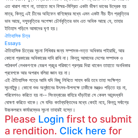
এত খারাপ লাগে না, তাহাতে মনে বিস্ময়-মিশ্রিত একটা ভীষণ ভাবের উদ্রেক হয়
মাত্র, কিন্তু এই চীনের অহিফেন বাণিজ্যের মধ্যে এমন একটা নীচ হীন প্রবৃত্তির
ভাব আছে, দস্যুবৃত্তির অপেক্ষা চৌর্যবৃত্তির ভাব এত অধিক আছে যে, তাহার
ইতিহাস পড়িলে আমাদের ঘৃণা হয়।
ঐতিহাসিক চিত্র
Essays
ঐতিহাসিক চিত্রের সূচনা লিখিবার জন্য সম্পাদক-দত্ত অধিকার পাইয়াছি, আর
কোনো প্রকারের অধিকারের দাবি রাখি না। কিন্তু আমাদের দেশের সম্পাদক ও
পাঠকবর্গ লেখকগণকে যেরূপ প্রচুর পরিমাণে প্রশ্রয় দিয়া থাকেন তাহাতে অনধিকার
প্রবেশকে আর অপরাধ বলিয়া জ্ঞান হয় না।
এই ঐতিহাসিক পত্রে আমি যদি কিছু লিখিতে সাহস করি তবে তাহা সংক্ষিপ্ত
সূচনাটুকু। কোনো শুভ অনুষ্ঠানের উৎসব-উপলক্ষে ঢাকীকে মন্ত্রও পড়িতে হয় না,
পরিবেশনও করিতে হয় না-- সিংহদ্বারের বাহিরে দাঁড়াইয়া সে কেবল আনন্দধ্বনি
ঘোষণা করিতে থাকে। সে যদিচ কর্তাব্যক্তিদের মধ্যে কেহই নহে, কিন্তু সর্বাগ্রে
উচ্চকলরবে কার্যারম্ভের সূচনা তাহারই হস্তে।
Please
Login
first to submit
a rendition.
Click here
for