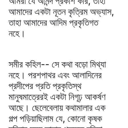
আমরা যে আনন্দ প্রকাশ করি, তাহা
আমাদের একটা নূতন কৃত্রিম অভ্যাস,
তাহা আমাদের আদিম প্রকৃতিগত
নহে।
সমীর কহিল-- সে কথা বড়ো মিথ্যা
নহে। পরশপাথর এবং আলাদিনের
প্রদীপের প্রতি প্রকৃতিস্থ
মানুষমাত্রেরই একটা নিগূঢ় আকর্ষণ
আছে। ছেলেবেলায় কথামালার এক
গল্প পড়িয়াছিলাম যে, কোনো কৃষক