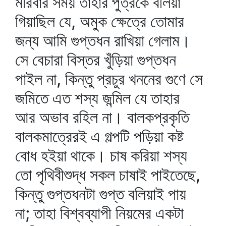
মরিবার সময় তাহার পুত্রকে বলিয়া
গিয়াছিল যে, অমুক ক্ষেত্রে তোমার
জন্য আমি গুপ্তধন রাখিয়া গেলাম।
সে বেচারা বিস্তর খুঁড়িয়া গুপ্তধন
পাইল না, কিন্তু প্রচুর খননের গুণে সে
জমিতে এত শস্য জন্মিল যে তাহার
আর অভাব রহিল না। বালকপ্রকৃতি
বালকমাত্রেরই এ গল্পটি পড়িয়া কষ্ট
বোধ হইয়া থাকে। চাষ করিয়া শস্য
তো পৃথিবীশুদ্ধ সকল চাষাই পাইতেছে,
কিন্তু গুপ্তধনটা গুপ্ত বলিয়াই পায়
না; তাহা বিশ্বব্যাপী নিয়মের একটা