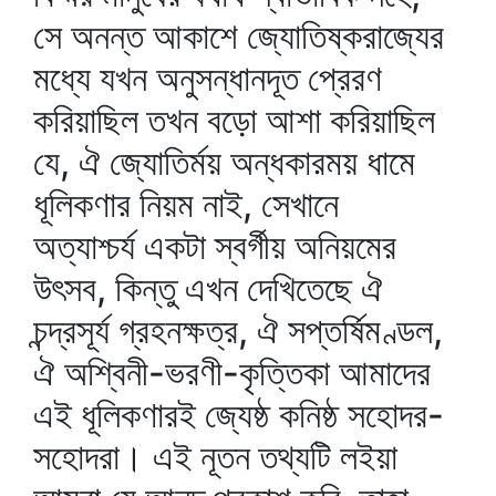
সে অনন্ত আকাশে জ্যোতিষ্করাজ্যের
মধ্যে যখন অনুসন্ধানদূত প্রেরণ
করিয়াছিল তখন বড়ো আশা করিয়াছিল
যে, ঐ জ্যোতির্ময় অন্ধকারময় ধামে
ধূলিকণার নিয়ম নাই, সেখানে
অত্যাশ্চর্য একটা স্বর্গীয় অনিয়মের
উৎসব, কিন্তু এখন দেখিতেছে ঐ
চন্দ্রসূর্য গ্রহনক্ষত্র, ঐ সপ্তর্ষিমণ্ডল,
ঐ অশ্বিনী-ভরণী-কৃত্তিকা আমাদের
এই ধূলিকণারই জ্যেষ্ঠ কনিষ্ঠ সহোদর-
সহোদরা। এই নূতন তথ্যটি লইয়া