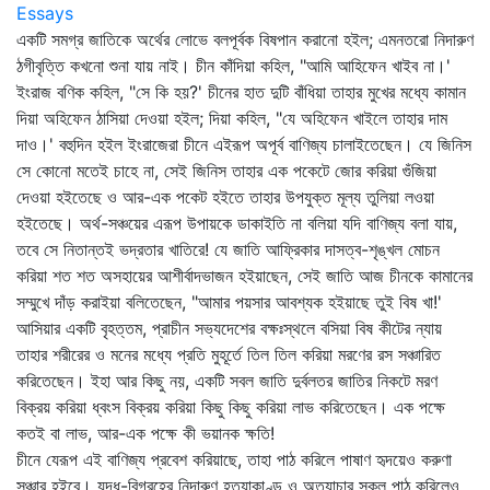
Essays
একটি সমগ্র জাতিকে অর্থের লোভে বলপূর্বক বিষপান করানো হইল; এমনতরো নিদারুণ
ঠগীবৃত্তি কখনো শুনা যায় নাই। চীন কাঁদিয়া কহিল, "আমি আহিফেন খাইব না।'
ইংরাজ বণিক কহিল, "সে কি হয়?' চীনের হাত দুটি বাঁধিয়া তাহার মুখের মধ্যে কামান
দিয়া অহিফেন ঠাসিয়া দেওয়া হইল; দিয়া কহিল, "যে অহিফেন খাইলে তাহার দাম
দাও।' বহুদিন হইল ইংরাজেরা চীনে এইরূপ অপূর্ব বাণিজ্য চালাইতেছেন। যে জিনিস
সে কোনো মতেই চাহে না, সেই জিনিস তাহার এক পকেটে জোর করিয়া গুঁজিয়া
দেওয়া হইতেছে ও আর-এক পকেট হইতে তাহার উপযুক্ত মূল্য তুলিয়া লওয়া
হইতেছে। অর্থ-সঞ্চয়ের এরূপ উপায়কে ডাকাইতি না বলিয়া যদি বাণিজ্য বলা যায়,
তবে সে নিতান্তই ভদ্রতার খাতিরে! যে জাতি আফ্রিকার দাসত্ব-শৃঙ্খল মোচন
করিয়া শত শত অসহায়ের আশীর্বাদভাজন হইয়াছেন, সেই জাতি আজ চীনকে কামানের
সম্মুখে দাঁড় করাইয়া বলিতেছেন, "আমার পয়সার আবশ্যক হইয়াছে তুই বিষ খা!'
আসিয়ার একটি বৃহত্তম, প্রাচীন সভ্যদেশের বক্ষঃস্থলে বসিয়া বিষ কীটের ন্যায়
তাহার শরীরের ও মনের মধ্যে প্রতি মুহূর্তে তিল তিল করিয়া মরণের রস সঞ্চারিত
করিতেছেন। ইহা আর কিছু নয়, একটি সবল জাতি দুর্বলতর জাতির নিকটে মরণ
বিক্রয় করিয়া ধ্বংস বিক্রয় করিয়া কিছু কিছু করিয়া লাভ করিতেছেন। এক পক্ষে
কতই বা লাভ, আর-এক পক্ষে কী ভয়ানক ক্ষতি!
চীনে যেরূপ এই বাণিজ্য প্রবেশ করিয়াছে, তাহা পাঠ করিলে পাষাণ হৃদয়েও করুণা
সঞ্চার হইবে। যুদ্ধ-বিগ্রহের নিদারুণ হত্যাকাণ্ড ও অত্যাচার সকল পাঠ করিলেও