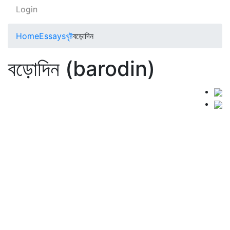
Login
Home
Essays
খৃষ্ট
বড়োদিন
বড়োদিন (barodin)