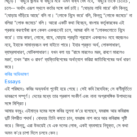
খিচুড়ি। "বাছুরে জন্মায় বা বাছুরে মরে' এমন বাক্য বৈধ নহে, "বাছুরে তাকে চেটেচে',
চলে-- অর্থাৎ এরূপ স্থলে কর্তার সঙ্গে কর্ম চাই। "ঘোড়ায় লাথি মারে' বলি কিন্তু
"ঘোড়ায় দাঁড়িয়ে আছে' বলি না। "লোকে নিন্দে করে' বলি, কিন্তু "লোকে জমেচে' না
বলিয়া "লোক জমেচে' বলি। আরো একটি কথা বিবেচ্য, বাংলায় কর্তৃকারকের এই
প্রকার করণঘেঁষা রূপ কেবল একবচনেই চলে, আমরা বলি না "লোকগুলোতে নিন্দে
করে'। তার কারণ, লোকে, বাঘে, ঘোড়ায় প্রভৃতি প্রয়োগ একবচনও নহে বহুবচনও
নহে, ইহাকে সামান্যবচন বলা যাইতে পারে। ইহার প্রকৃত অর্থ, লোকসাধারণ,
ব্যাঘ্রসাধারণ, ঘোটকসাধারণ। যখন বলা হয় "রামে মারলেও মরব, রাবণে মারলেও
মরব', তখন "রাম ও রাবণ' ব্যক্তিবিশেষের অর্থত্যাগ করিয়া জাতিবিশেষের অর্থ ধারণ
করে।
কবির অভিভাষণ
Essays
এই পরিষদে১ কবির অভ্যর্থনা পূর্বেই হয়ে গেছে। সেই কবি বৈদেহিক; সে বাণীমূর্তিতে
ভাবরূপে সম্পূর্ণ। দেহের মধ্যে তার প্রকাশ সংকীর্ণ এবং নানা অপ্রাসঙ্গিক উপাদানের
সঙ্গে মিশ্রিত।
আমার বন্ধু২ এইমাত্র যমের সঙ্গে কবির তুলনা ক'রে বলেছেন, যমরাজ আর কবিরাজ
দুটি বিপরীত পদার্থ। বোধহয় তিনি বলতে চান, যমরাজ নাশ করে আর কবিরাজ সৃষ্টি
করে। কিন্তু, এরা উভয়েই যে এক দলের লোক, একই ব্যবসায়ে নিযুক্ত, সে কথা
অমন ক'রে চাপা দিলে চলবে কেন।