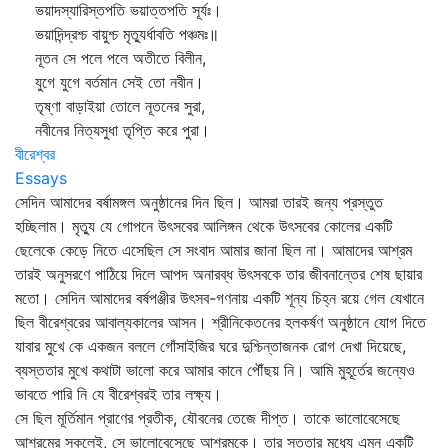
ভয়াদস্যারিস্তপতি ভয়াত্তপতি সূর্যঃ।
ভয়াদিন্দ্রশ্চ বায়ুশ্চ মৃত্যুর্ধাবতি পঞ্চমঃ॥
নূতন সে পলে পলে অতীতে বিলীন,
যুগে যুগে বর্তমান সেই তো নবীন।
তৃষ্ণা বাড়াইয়া তোলে নূতনের সুরা,
নবীনের নিত্যসুধা তৃপ্তি করে পুরা।
বীরেশ্বর
Essays
সেদিন আমাদের বর্ষামঙ্গল অনুষ্ঠানের দিন ছিল। আমরা তারই জন্য প্রস্তুত
হচ্ছিলাম। মৃত্যু যে গোপনে উৎসবের আলিঙ্গন থেকে উৎসবের কোলের একটি
ছেলেকে কেড়ে নিতে এসেছিল সে সংবাদ আমার জানা ছিল না। আমাদের আশ্রম
তারই অনুসরণে পাঠিয়ে দিলে আপদ অনারব্ধ উৎসবকে তার জীবনান্তের শেষ ছায়ার
মতো। সেদিন আমাদের বর্ষপঞ্জীর উৎসব-গণনায় একটি শূন্য চিহ্ন রয়ে গেল যেখানে
ছিল বীরেশ্বরের আবাল্যকালের আসন। শ্রীনিকেতনের হলকর্ষণ অনুষ্ঠানে যোগ দিতে
যাবার মুখে কে একজন বললে গোঁসাইজির ঘরে দুশ্চিন্তাজনক রোগ দেখা দিয়েছে,
ব্যস্ততার মুখে কথাটা ভালো করে আমার কানে পৌঁছয় নি। আমি মুহূর্তের জন্যেও
ভাবতে পারি নি যে বীরেশ্বরই তার লক্ষ্য।
সে ছিল মূর্তিমান প্রাণের প্রতীক, যৌবনের তেজে দীপ্ত। তাকে ভালোবেসেছে
আশ্রমের সকলেই, সে ভালোবেসেছে আশ্রমকে। তার সত্তার মধ্যে এমন একটি