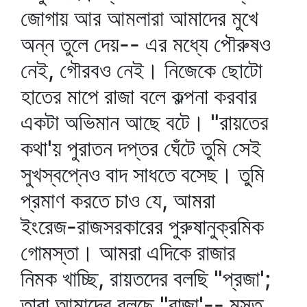
জোগায় আর আমলারা আমাদের মুখে
অন্ন তুলে দেয়-- এর মধ্যে পৌরুষও
নেই, গৌরবও নেই। নিজেকে ছোটো
হাতের মাপে রাজা বলে কল্পনা করবার
একটা অভিমান আছে বটে। "রায়তের
কথা'য় পুরাতন দপ্তর ঘেঁটে তুমি সেই
সুখস্বপ্নেও বাদ সাধতে বসেছ। তুমি
প্রমাণ করতে চাও যে, আমরা
ইংরেজ-রাজসরকারের পুরুষানুক্রমিক
গোমস্তা। আমরা এদিকে রাজার
নিমক খাচ্ছি, রায়তদের বলছি "প্রজা';
তারা আমাদের বলছে "রাজা'-- মস্ত