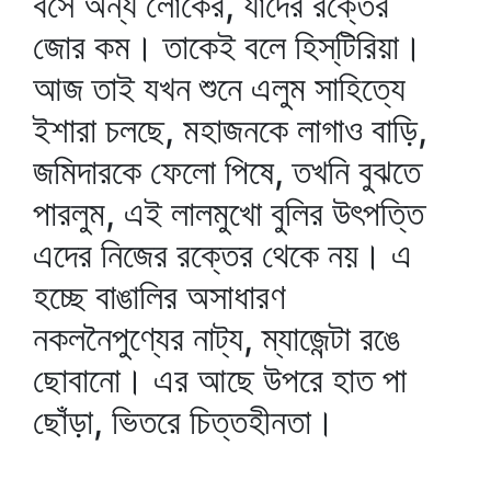
বসে অন্য লোকের, যাদের রক্তের
জোর কম। তাকেই বলে হিস্‌টিরিয়া।
আজ তাই যখন শুনে এলুম সাহিত্যে
ইশারা চলছে, মহাজনকে লাগাও বাড়ি,
জমিদারকে ফেলো পিষে, তখনি বুঝতে
পারলুম, এই লালমুখো বুলির উৎপত্তি
এদের নিজের রক্তের থেকে নয়। এ
হচ্ছে বাঙালির অসাধারণ
নকলনৈপুণ্যের নাট্য, ম্যাজেন্টা রঙে
ছোবানো। এর আছে উপরে হাত পা
ছোঁড়া, ভিতরে চিত্তহীনতা।