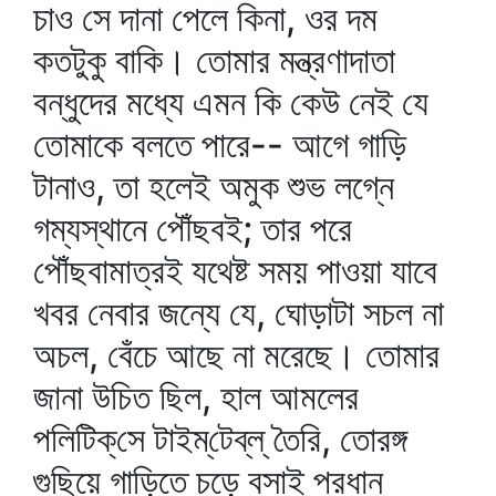
চাও সে দানা পেলে কিনা, ওর দম
কতটুকু বাকি। তোমার মন্ত্রণাদাতা
বন্ধুদের মধ্যে এমন কি কেউ নেই যে
তোমাকে বলতে পারে-- আগে গাড়ি
টানাও, তা হলেই অমুক শুভ লগ্নে
গম্যস্থানে পৌঁছবই; তার পরে
পৌঁছবামাত্রই যথেষ্ট সময় পাওয়া যাবে
খবর নেবার জন্যে যে, ঘোড়াটা সচল না
অচল, বেঁচে আছে না মরেছে। তোমার
জানা উচিত ছিল, হাল আমলের
পলিটিক্‌সে টাইম্‌টেব্‌ল্‌ তৈরি, তোরঙ্গ
গুছিয়ে গাড়িতে চড়ে বসাই প্রধান