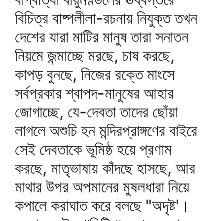
বিচিত্র বাষ্পলীলা-রচনায় নিযুক্ত তখন
দেশের যারা মাটির মানুষ তারা সনাতন
নিয়মে জন্মাচ্ছে মরছে, চাষ করছে,
কাপড় বুনছে, নিজের রক্তে মাংসে
সর্বপ্রকার শ্বাপদ-মানুষের আহার
জোগাচ্ছে, যে-দেবতা তাদের ছোঁয়া
লাগলে অশুচি হন মন্দিরপ্রাঙ্গণের বাইরে
সেই দেবতাকে ভূমিষ্ঠ হয়ে প্রণাম
করছে, মাতৃভাষায় কাঁদছে হাসছে, আর
মাথার উপর অপমানের মুষলধারা নিয়ে
কপালে করাঘাত করে বলছে "অদৃষ্ট'।