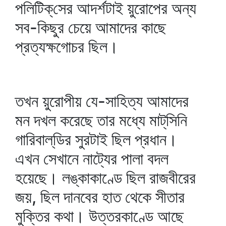
পলিটিক্‌সের আদর্শটাই য়ুরোপের অন্য
সব-কিছুর চেয়ে আমাদের কাছে
প্রত্যক্ষগোচর ছিল।
তখন য়ুরোপীয় যে-সাহিত্য আমাদের
মন দখল করেছে তার মধ্যে মাট্‌সিনি
গারিবাল্‌ডির সুরটাই ছিল প্রধান।
এখন সেখানে নাট্যের পালা বদল
হয়েছে। লঙ্কাকাণ্ডে ছিল রাজবীরের
জয়, ছিল দানবের হাত থেকে সীতার
মুক্তির কথা। উত্তরকাণ্ডে আছে