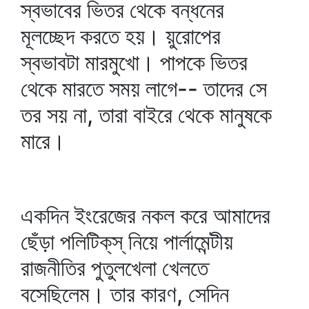
স্বভাবের ভিতর থেকে বন্ধনের
মূলচ্ছেদ করতে হয়। য়ুরোপের
স্বভাবটা মারমুখো। পাপকে ভিতর
থেকে মারতে সময় লাগে-- তাদের সে
তর সয় না, তারা বাইরে থেকে মানুষকে
মারে।
একদিন ইংরেজের নকল করে আমাদের
ছেঁড়া পলিটিক্‌স্‌ নিয়ে পার্লামেন্টীয়
রাজনীতির পুতুলখেলা খেলতে
বসেছিলেম। তার কারণ, সেদিন