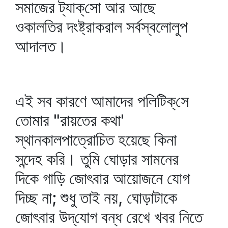
সমাজের ট্যাক্‌সো আর আছে
ওকালতির দংষ্ট্রাকরাল সর্বস্বলোলুপ
আদালত।
এই সব কারণে আমাদের পলিটিক্‌সে
তোমার "রায়তের কথা'
স্থানকালপাত্রোচিত হয়েছে কিনা
সন্দেহ করি। তুমি ঘোড়ার সামনের
দিকে গাড়ি জোৎবার আয়োজনে যোগ
দিচ্ছ না; শুধু তাই নয়, ঘোড়াটাকে
জোৎবার উদ্‌যোগ বন্ধ রেখে খবর নিতে