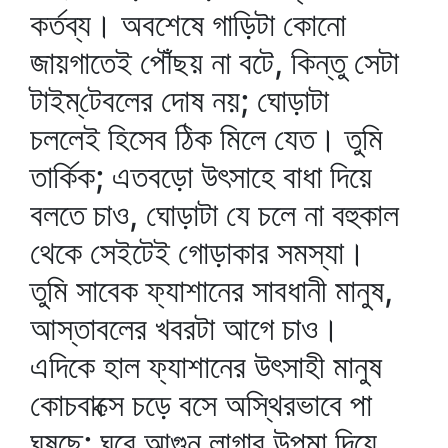
কর্তব্য। অবশেষে গাড়িটা কোনো
জায়গাতেই পৌঁছয় না বটে, কিন্তু সেটা
টাইম্‌টেবলের দোষ নয়; ঘোড়াটা
চললেই হিসেব ঠিক মিলে যেত। তুমি
তার্কিক; এতবড়ো উৎসাহে বাধা দিয়ে
বলতে চাও, ঘোড়াটা যে চলে না বহুকাল
থেকে সেইটেই গোড়াকার সমস্যা।
তুমি সাবেক ফ্যাশানের সাবধানী মানুষ,
আস্তাবলের খবরটা আগে চাও।
এদিকে হাল ফ্যাশানের উৎসাহী মানুষ
কোচবাক্সে চড়ে বসে অস্থিরভাবে পা
ঘষছে; ঘরে আগুন লাগার উপমা দিয়ে