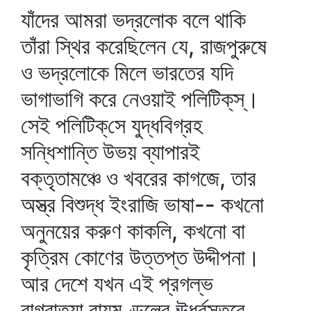
যাঁদের আমরা ভদ্রলোক বলে থাকি
তাঁরা স্থির করেছিলেন যে, রাজপুরুষে
ও ভদ্রলোকে মিলে ভারতের যদি
ভাগাভাগি করে নেওয়াই পলিটিক্‌স্‌।
সেই পলিটিক্‌সে যুদ্ধবিগ্রহ
সন্ধিশান্তি উভয় ব্যাপারই
বক্তৃতামঞ্চে ও খবরের কাগজে, তার
অস্ত্র বিশুদ্ধ ইংরাজি ভাষা-- কখনো
অনুনয়ের করুণ কাকলি, কখনো বা
কৃত্রিম কোণের উত্তপ্ত উদ্দীপনা।
আর দেশে যখন এই প্রগল্‌ভ
বাগ্‌বাত্যা বায়ুমণ্ডলের ঊর্ধ্বস্তরে