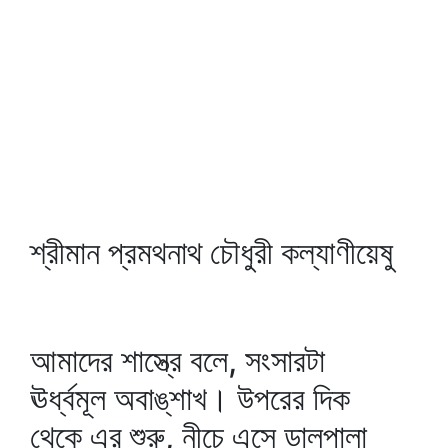
শ্রীমান প্রমথনাথ চৌধুরী কল্যাণীয়েষু
আমাদের শাস্ত্রে বলে, সংসারটা
ঊর্ধ্বমূল অবাঙ্‌শাখ। উপরের দিক
থেকে এর শুরু, নীচে এসে ডালপালা