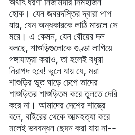
অর্থাৎ ধরণী নির্জমিদার নির্মহাজন
হোক। যেন জবরদস্তির দ্বারা পাপ
যায়, যেন অন্ধকারকে লাঠি মারলে সে
মরে। এ কেমন, যেন বৌয়ের দল
বলছে, শাশুড়িগুলোকে গুণ্ডা লাগিয়ে
গঙ্গাযাত্রা করাও, তা হলেই বধূরা
নিরাপদ হবে! ভুলে যায় যে, মরা
শাশুড়ির ভূত ঘাড়ে চেপে তাদের
শাশুড়িতর শাশুড়িতম করে তুলতে দেরি
করে না। আমাদের দেশের শাস্ত্রে
বলে, বাইরের থেকে আত্মহত্যা করে
মলেই ভববন্ধন ছেদন করা যায় না--