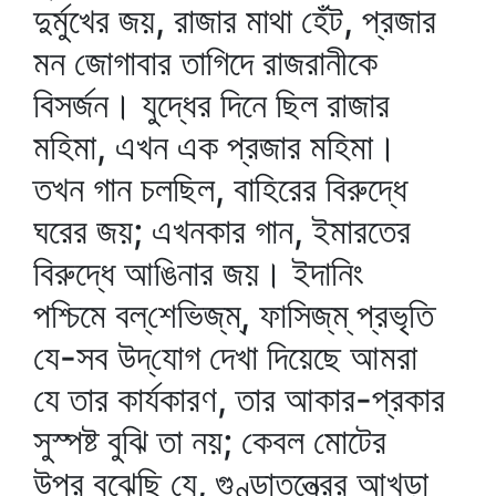
দুর্মুখের জয়, রাজার মাথা হেঁট, প্রজার
মন জোগাবার তাগিদে রাজরানীকে
বিসর্জন। যুদ্ধের দিনে ছিল রাজার
মহিমা, এখন এক প্রজার মহিমা।
তখন গান চলছিল, বাহিরের বিরুদ্ধে
ঘরের জয়; এখনকার গান, ইমারতের
বিরুদ্ধে আঙিনার জয়। ইদানিং
পশ্চিমে বল্‌শেভিজ্‌ম্‌, ফাসিজ্‌ম্‌ প্রভৃতি
যে-সব উদ্‌যোগ দেখা দিয়েছে আমরা
যে তার কার্যকারণ, তার আকার-প্রকার
সুস্পষ্ট বুঝি তা নয়; কেবল মোটের
উপর বুঝেছি যে, গুণ্ডাতন্ত্রের আখড়া