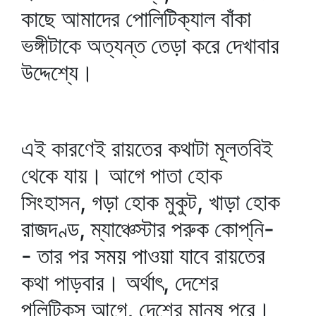
কাছে আমাদের পোলিটিক্যাল বাঁকা
ভঙ্গীটাকে অত্যন্ত তেড়া করে দেখাবার
উদ্দেশ্যে।
এই কারণেই রায়তের কথাটা মূলতবিই
থেকে যায়। আগে পাতা হোক
সিংহাসন, গড়া হোক মুকুট, খাড়া হোক
রাজদণ্ড, ম্যাঞ্চেস্টার পরুক কোপ্‌নি-
- তার পর সময় পাওয়া যাবে রায়তের
কথা পাড়বার। অর্থাৎ, দেশের
পলিটিক্‌স্‌ আগে, দেশের মানুষ পরে।