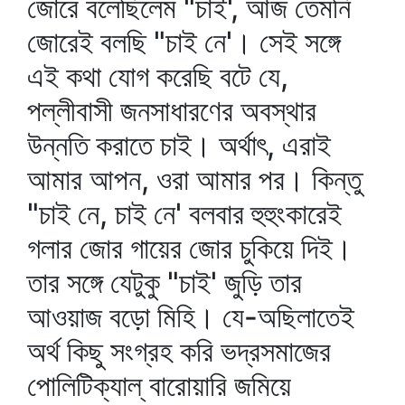
জোরে বলেছিলেম "চাই', আজ তেমনি
জোরেই বলছি "চাই নে'। সেই সঙ্গে
এই কথা যোগ করেছি বটে যে,
পল্লীবাসী জনসাধারণের অবস্থার
উন্নতি করাতে চাই। অর্থাৎ, এরাই
আমার আপন, ওরা আমার পর। কিন্তু
"চাই নে, চাই নে' বলবার হুহুংকারেই
গলার জোর গায়ের জোর চুকিয়ে দিই।
তার সঙ্গে যেটুকু "চাই' জুড়ি তার
আওয়াজ বড়ো মিহি। যে-অছিলাতেই
অর্থ কিছু সংগ্রহ করি ভদ্রসমাজের
পোলিটিক্যাল্‌ বারোয়ারি জমিয়ে