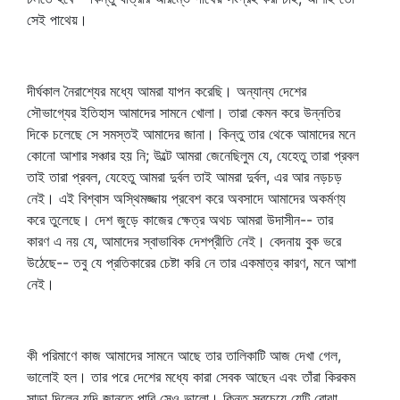
সেই পাথেয়।
দীর্ঘকাল নৈরাশ্যের মধ্যে আমরা যাপন করেছি। অন্যান্য দেশের
সৌভাগ্যের ইতিহাস আমাদের সামনে খোলা। তারা কেমন করে উন্নতির
দিকে চলেছে সে সমস্তই আমাদের জানা। কিন্তু তার থেকে আমাদের মনে
কোনো আশার সঞ্চার হয় নি; উল্টে আমরা জেনেছিলুম যে, যেহেতু তারা প্রবল
তাই তারা প্রবল, যেহেতু আমরা দুর্বল তাই আমরা দুর্বল, এর আর নড়চড়
নেই। এই বিশ্বাস অস্থিমজ্জায় প্রবেশ করে অবসাদে আমাদের অকর্মণ্য
করে তুলেছে। দেশ জুড়ে কাজের ক্ষেত্র অথচ আমরা উদাসীন-- তার
কারণ এ নয় যে, আমাদের স্বাভাবিক দেশপ্রীতি নেই। বেদনায় বুক ভরে
উঠেছে-- তবু যে প্রতিকারের চেষ্টা করি নে তার একমাত্র কারণ, মনে আশা
নেই।
কী পরিমাণে কাজ আমাদের সামনে আছে তার তালিকাটি আজ দেখা গেল,
ভালোই হল। তার পরে দেশের মধ্যে কারা সেবক আছেন এবং তাঁরা কিরকম
সাড়া দিলেন যদি জানতে পারি সেও ভালো। কিন্তু সবচেয়ে যেটি বোঝা