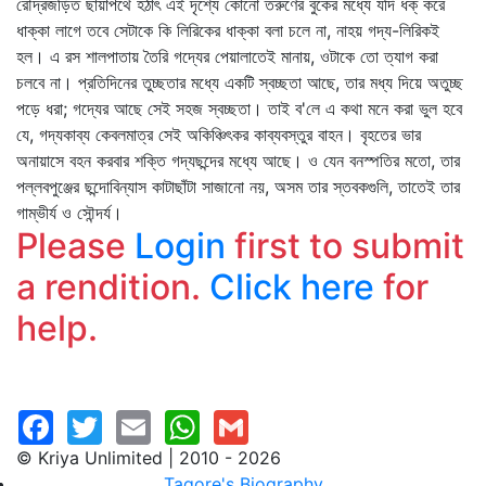
রৌদ্রজড়িত ছায়াপথে হঠাৎ এই দৃশ্যে কোনো তরুণের বুকের মধ্যে যদি ধক্‌ করে
ধাক্কা লাগে তবে সেটাকে কি লিরিকের ধাক্কা বলা চলে না, নাহয় গদ্য-লিরিকই
হল। এ রস শালপাতায় তৈরি গদ্যের পেয়ালাতেই মানায়, ওটাকে তো ত্যাগ করা
চলবে না। প্রতিদিনের তুচ্ছতার মধ্যে একটি স্বচ্ছতা আছে, তার মধ্য দিয়ে অতুচ্ছ
পড়ে ধরা; গদ্যের আছে সেই সহজ স্বচ্ছতা। তাই ব'লে এ কথা মনে করা ভুল হবে
যে, গদ্যকাব্য কেবলমাত্র সেই অকিঞ্চিৎকর কাব্যবস্তুর বাহন। বৃহতের ভার
অনায়াসে বহন করবার শক্তি গদ্যছন্দের মধ্যে আছে। ও যেন বনস্পতির মতো, তার
পল্লবপুঞ্জের ছন্দোবিন্যাস কাটাছাঁটা সাজানো নয়, অসম তার স্তবকগুলি, তাতেই তার
গাম্ভীর্য ও সৌন্দর্য।
Please
Login
first to submit
a rendition.
Click here
for
help.
© Kriya Unlimited | 2010 - 2026
Tagore's Biography