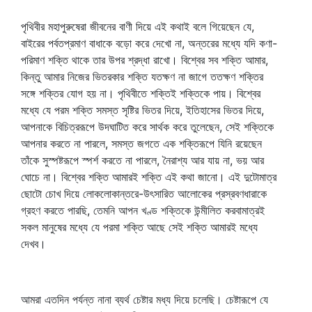
পৃথিবীর মহাপুরুষেরা জীবনের বাণী দিয়ে এই কথাই বলে গিয়েছেন যে,
বাইরের পর্বতপ্রমাণ বাধাকে বড়ো করে দেখো না, অন্তরের মধ্যে যদি কণা-
পরিমাণ শক্তি থাকে তার উপর শ্রদ্ধা রাখো। বিশ্বের সব শক্তি আমার,
কিন্তু আমার নিজের ভিতরকার শক্তি যতক্ষণ না জাগে ততক্ষণ শক্তির
সঙ্গে শক্তির যোগ হয় না। পৃথিবীতে শক্তিই শক্তিকে পায়। বিশ্বের
মধ্যে যে পরম শক্তি সমস্ত সৃষ্টির ভিতর দিয়ে, ইতিহাসের ভিতর দিয়ে,
আপনাকে বিচিত্ররূপে উদঘাটিত করে সার্থক করে তুলেছেন, সেই শক্তিকে
আপনার করতে না পারলে, সমস্ত জগতে এক শক্তিরূপে যিনি রয়েছেন
তাঁকে সুস্পষ্টরূপে স্পর্শ করতে না পারলে, নৈরাশ্য আর যায় না, ভয় আর
ঘোচে না। বিশ্বের শক্তি আমারই শক্তি এই কথা জানো। এই দুটোমাত্র
ছোটো চোখ দিয়ে লোকলোকান্তরে-উৎসারিত আলোকের প্রস্রবণধারাকে
গ্রহণ করতে পারছি, তেমনি আপন খণ্ড শক্তিকে উন্মীলিত করবামাত্রই
সকল মানুষের মধ্যে যে পরমা শক্তি আছে সেই শক্তি আমারই মধ্যে
দেখব।
আমরা এতদিন পর্যন্ত নানা ব্যর্থ চেষ্টার মধ্য দিয়ে চলেছি। চেষ্টারূপে যে