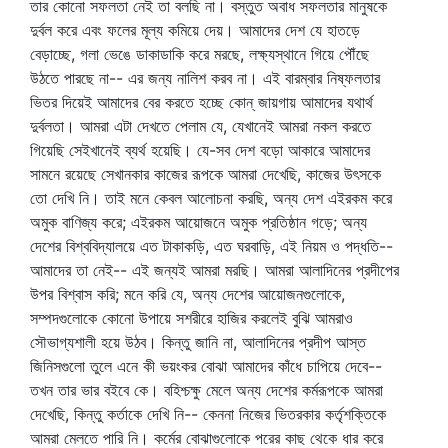
তার কোনো সফলতা নেই তা বলছি না। বস্তুত অবাধ সফলতার মানুষকে
দুর্বল করে এবং ফলের মূল্য কমিয়ে দেয়। আমাদের দেশ যে হাতড়ে
বেড়াচ্ছে, গলা ভেঙে ডাকাডাকি করে মরছে, লক্ষ্যস্থানে গিয়ে পৌঁছে
উঠতে পারছে না-- এর জন্য নালিশ করব না। এই বারম্বার নিষ্ফলতার
ভিতর দিয়েই আমাদের বের করতে হচ্ছে কোন্‌ জায়গায় আমাদের যথার্থ
দুর্বলতা। আমরা এটা দেখতে পেলাম যে, যেখানেই আমরা নকল করতে
গিয়েছি সেইখানেই ব্যর্থ হয়েছি। যে-সব দেশ বড়ো আকারে আমাদের
সামনে রয়েছে সেখানকার কাজের রূপকে আমরা দেখেছি, কাজের উৎসকে
তো দেখি নি। তাই মনে কেবল আলোচনা করছি, অন্য দেশ এইরকম করে
অমুক বাণিজ্য করে; এইরকম আয়োজনে অমুক প্রতিষ্ঠান গড়ে; অন্য
দেশের বিশ্ববিদ্যালয়ে এত টাকাকড়ি, এত ঘরবাড়ি, এই নিয়ম ও পদ্ধতি--
আমাদের তা নেই-- এই জন্যই আমরা মরছি। আমরা আলাদিনের প্রদীপের
উপর বিশ্বাস করি; মনে করি যে, অন্য দেশের আয়োজনগুলোকে,
সম্পদগুলোকে কোনো উপায়ে সশরীরে হাজির করলেই বুঝি আমরাও
সৌভাগ্যশালী হয়ে উঠব। কিন্তু জানি না, আলাদিনের প্রদীপ আস্ত
জিনিসগুলো তুলে এনে কী ভয়ংকর বোঝা আমাদের কাঁধে চাপিয়ে দেবে--
তখন তার ভার বইবে কে। বহিশ্চক্ষু মেলে অন্য দেশের কর্মরূপকে আমরা
দেখেছি, কিন্তু কর্তাকে দেখি নি-- কেননা নিজের ভিতরকার কর্তৃশক্তিকে
আমরা মেলতে পারি নি। কর্মের বোঝাগুলোকে পরের কাছ থেকে ধার করে