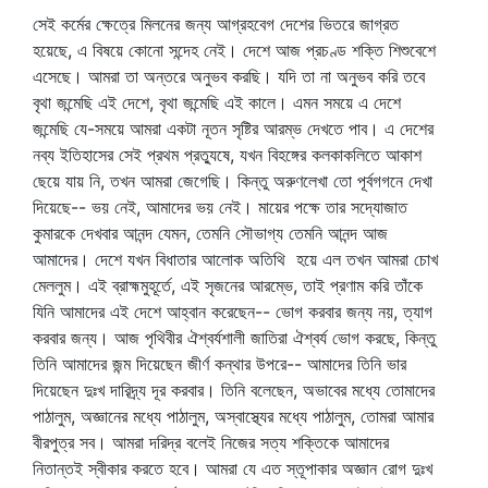
সেই কর্মের ক্ষেত্রে মিলনের জন্য আগ্রহবেগ দেশের ভিতরে জাগ্রত
হয়েছে, এ বিষয়ে কোনো সন্দেহ নেই। দেশে আজ প্রচণ্ড শক্তি শিশুবেশে
এসেছে। আমরা তা অন্তরে অনুভব করছি। যদি তা না অনুভব করি তবে
বৃথা জন্মেছি এই দেশে, বৃথা জন্মেছি এই কালে। এমন সময়ে এ দেশে
জন্মেছি যে-সময়ে আমরা একটা নূতন সৃষ্টির আরম্ভ দেখতে পাব। এ দেশের
নব্য ইতিহাসের সেই প্রথম প্রত্যুষে, যখন বিহঙ্গের কলকাকলিতে আকাশ
ছেয়ে যায় নি, তখন আমরা জেগেছি। কিন্তু অরুণলেখা তো পূর্বগগনে দেখা
দিয়েছে-- ভয় নেই, আমাদের ভয় নেই। মায়ের পক্ষে তার সদ্যোজাত
কুমারকে দেখবার আনন্দ যেমন, তেমনি সৌভাগ্য তেমনি আনন্দ আজ
আমাদের। দেশে যখন বিধাতার আলোক অতিথি হয়ে এল তখন আমরা চোখ
মেললুম। এই ব্রাহ্মমুহূর্তে, এই সৃজনের আরম্ভে, তাই প্রণাম করি তাঁকে
যিনি আমাদের এই দেশে আহ্বান করেছেন-- ভোগ করবার জন্য নয়, ত্যাগ
করবার জন্য। আজ পৃথিবীর ঐশ্বর্যশালী জাতিরা ঐশ্বর্য ভোগ করছে, কিন্তু
তিনি আমাদের জন্ম দিয়েছেন জীর্ণ কন্থার উপরে-- আমাদের তিনি ভার
দিয়েছেন দুঃখ দারিদ্র্য দূর করবার। তিনি বলেছেন, অভাবের মধ্যে তোমাদের
পাঠালুম, অজ্ঞানের মধ্যে পাঠালুম, অস্বাস্থ্যের মধ্যে পাঠালুম, তোমরা আমার
বীরপুত্র সব। আমরা দরিদ্র বলেই নিজের সত্য শক্তিকে আমাদের
নিতান্তই স্বীকার করতে হবে। আমরা যে এত স্তূপাকার অজ্ঞান রোগ দুঃখ