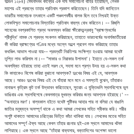
ফাল্গুন ১২৮৪) মেঘনাদবধ কাব্যের এক দীর্ঘ সমালোচনা বাহির হইয়াছিল, লেখক
মহাশয় এই প্রবন্ধে তাহার প্রতিবাদ প্রকাশ করিতেছেন। তিনি যদি জানিতেন
ভারতীর সমালোচক তৎকালে একটি পঞ্চদশবর্ষীয় বালক ছিল তবে নিশ্চয়ই উক্ত
লোকবিস্মৃত সমালোচনার বিস্তারিত প্রতিবাদ বাহুল্য বোধ করিতেন। -- রিজ্‌লি
সাহেবের নবপ্রকাশিত গ্রন্থ অবলম্বন করিয়া ক্ষীরোদচন্দ্রবাবু "ব্রাহ্মণ্যধর্মের
শ্রীবৃদ্ধি' নামক যে প্রবন্ধ সংকলন করিয়াছেন, তাহাতে ভারতবর্ষের অনার্যজাতীয়েরা
কী করিয়া ব্রাহ্মণ্যের গণ্ডির মধ্যে অল্লে অল্পে প্রবেশ লাভ করিয়াছে তাহার
কথঞ্চিৎ আভাস পাওয়া যায়-- প্রবন্ধটি নিরতিশয় সংক্ষিপ্ত হওয়ায় আমরা যথেষ্ট
তৃপ্তি লাভ করিলাম না।-- "সাকার ও নিরাকার উপাসনা'। ইহাতে যে-সকল তর্ক
অবলম্বিত হইয়াছে তাহা এতই সরল যে, সহসা মনে প্রশ্ন উদয় হয় এ-সকল কথা
কি কাহাকেও বিশেষ করিয়া বুঝানো আবশ্যক? দুঃখের বিষয় এই যে, আবশ্যক
আছে। আরও দুঃখের বিষয় এই যে যাঁহারা মনে মনে এ সমস্তই বুঝেন, তাঁহারাও
নানারূপ কৃত্রিম কূট তর্ক উদ্‌ভাবন করিতেছেন, সুতরাং এ যুক্তিগুলি স্থলবিশেষে ভুল
ভাঙিবার এবং স্থলবিশেষে কেবলমাত্র মুখবন্ধ করিবার জন্য আবশ্যক হইয়াছে।' --
"অনাহারে মরণ'। বাল্যকাল হইতে যথেষ্ট পুষ্টিকর আহার পায় না বলিয়া যে বাঙালি
জাতির মনুষ্যত্ব অসম্পূর্ণ থাকে এ কথা আমরা লেখকের সহিত স্বীকার করি। শরীর
অপুষ্ট থাকাতে আমাদের চরিত্রের ভিত্তি কাঁচা থাকিয়া যায়। লেখকের মতের সহিত
আমাদের সম্পূর্ণ ঐক্য আছে কেবল তাঁহার রচনার দুই-এক স্থলে আমাদের খটকা
লাগিয়াছে। এক স্থলে আছে "তাঁহারা বাক্যসার, বক্তাদিগের অপেক্ষা ভালো