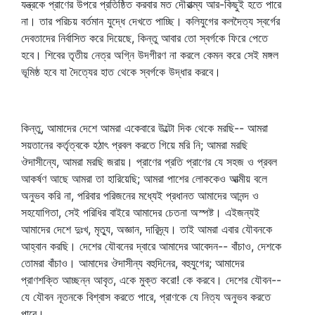
যন্ত্রকে প্রাণের উপরে প্রতিষ্ঠিত করবার মত দৌরাত্ম্য আর-কিছুই হতে পারে
না। তার পরিচয় বর্তমান যুদ্ধে দেখতে পাচ্ছি। কলিযুগের কলদৈত্য স্বর্গের
দেবতাদের নির্বাসিত করে দিয়েছে, কিন্তু আবার তো স্বর্গকে ফিরে পেতে
হবে। শিবের তৃতীয় নেত্র অগ্নি উদগীরণ না করলে কেমন করে সেই মঙ্গল
ভূমিষ্ঠ হবে যা দৈত্যের হাত থেকে স্বর্গকে উদ্ধার করবে।
কিন্তু, আমাদের দেশে আমরা একেবারে উল্টো দিক থেকে মরছি-- আমরা
সয়তানের কর্তৃত্বকে হঠাৎ প্রবল করতে গিয়ে মরি নি; আমরা মরছি
ঔদাসীন্যে, আমরা মরছি জরায়। প্রাণের প্রতি প্রাণের যে সহজ ও প্রবল
আকর্ষণ আছে আমরা তা হারিয়েছি; আমরা পাশের লোককেও আত্মীয় বলে
অনুভব করি না, পরিবার পরিজনের মধ্যেই প্রধানত আমাদের আনন্দ ও
সহযোগিতা, সেই পরিধির বাইরে আমাদের চেতনা অস্পষ্ট। এইজন্যই
আমাদের দেশে দুঃখ, মৃত্যু, অজ্ঞান, দারিদ্র্য। তাই আমরা এবার যৌবনকে
আহ্বান করছি। দেশের যৌবনের দ্বারে আমাদের আবেদন-- বাঁচাও, দেশকে
তোমরা বাঁচাও। আমাদের ঔদাসীন্য বহুদিনের, বহুযুগের; আমাদের
প্রাণশক্তি আচ্ছন্ন আবৃত, একে মুক্ত করো! কে করবে। দেশের যৌবন--
যে যৌবন নূতনকে বিশ্বাস করতে পারে, প্রাণকে যে নিত্য অনুভব করতে
পারে।