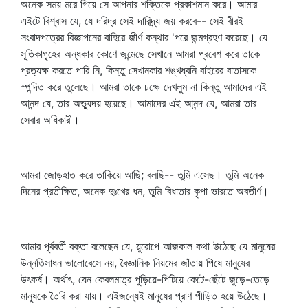
অনেক সময় মরে গিয়ে সে আপনার শক্তিকে প্রকাশমান করে। আমার
এইটে বিশ্বাস যে, যে দরিদ্র সেই দারিদ্র্য জয় করবে-- সেই বীরই
সংবাদপত্রের বিজ্ঞাপনের বাহিরে জীর্ণ কন্থার 'পরে জন্মগ্রহণ করেছে। যে
সূতিকাগৃহের অন্ধকার কোণে জন্মেছে সেখানে আমরা প্রবেশ করে তাকে
প্রত্যক্ষ করতে পারি নি, কিন্তু সেখানকার শঙ্খধ্বনি বাইরের বাতাসকে
স্পন্দিত করে তুলেছে। আমরা তাকে চক্ষে দেখলুম না কিন্তু আমাদের এই
আনন্দ যে, তার অভ্যুদয় হয়েছে। আমাদের এই আনন্দ যে, আমরা তার
সেবার অধিকারী।
আমরা জোড়হাত করে তাকিয়ে আছি; বলছি-- তুমি এসেছ। তুমি অনেক
দিনের প্রতীক্ষিত, অনেক দুঃখের ধন, তুমি বিধাতার কৃপা ভারতে অবতীর্ণ।
আমার পূর্ববর্তী বক্তা বলেছেন যে, য়ুরোপে আজকাল কথা উঠেছে যে মানুষের
উন্নতিসাধন ভালোবেসে নয়, বৈজ্ঞানিক নিয়মের জাঁতায় পিষে মানুষের
উৎকর্ষ। অর্থাৎ, যেন কেবলমাত্র পুড়িয়ে-পিটিয়ে কেটে-ছেঁটে জুড়ে-তেড়ে
মানুষকে তৈরি করা যায়। এইজন্যেই মানুষের প্রাণ পীড়িত হয়ে উঠেছে।