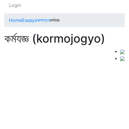
Login
Home
Essays
কালান্তর
কর্মযজ্ঞ
কর্মযজ্ঞ (kormojogyo)