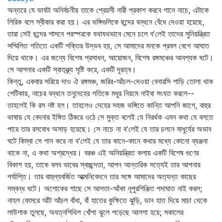
অন্তরে যে ভাবটা অনির্বচনীয় তাকে প্রেয়সী নারী প্রকাশ করবে গানে নাচে, এটাকে
লিরিক বলে স্বীকার করা হয়। এর ভঙ্গিগুলিকে ছন্দের বন্ধনে বেঁধে দেওয়া হয়েছে,
তারা সেই ছন্দের শাসনে পরস্পরকে যথাযথভাবে মেনে চলে ব'লেই তাদের সুনিয়ন্ত্রিত
সম্মিলিত গতিতে একটি শক্তির উদ্ভব হয়, সে আমাদের মনকে প্রবল বেগে আঘাত
দিয়ে থাকে। এর জন্যে বিশেষ প্রসাধন, আয়োজন, বিশেষ রঙ্গমঞ্চের আবশ্যক ঘটে।
সে আপনার একটি স্বাতন্ত্র্য সৃষ্টি করে, একটি দূরত্ব।
কিন্তু, একবার সরিয়ে দাও ঐ রঙ্গমঞ্চ, জরির-আঁচল-দেওয়া বেনারসি শাড়ি তোলা থাক
পেটিকায়, নাচের বন্ধনে তনুদেহের গতিকে মধুর নিয়মে নাইবা সংযত করলে--
তাহলেই কি রস নষ্ট হল। তাহলেও দেহের সহজ ভঙ্গিতে কান্তি আপনি জাগে, বাহুর
ভাষায় যে বেদনার ইঙ্গিত ঠিকরে ওঠে সে মুক্ত বলেই যে নিরর্থক এমন কথা যে বলতে
পারে তার রসবোধ অসাড় হয়েছে। সে নাচে না ব'লেই যে তার চলনে মাধুর্যের অভাব
ঘটে কিম্বা সে গান করে না ব'লেই যে তার কানে-কানে কথার মধ্যে কোনো ব্যঞ্জনা
থাকে না, এ কথা অশ্রদ্ধেয়। বরঞ্চ এই অনিয়ন্ত্রিত কলায় একটি বিশেষ গুণের
বিকাশ হয়, তাকে বলব ভাবের স্বচ্ছন্দতা, আপন আন্তরিক সত্যেই তার আপনার
পর্যাপ্তি। তার বাহুল্যবর্জিত আত্মনিবেদনে তার সঙ্গে আমাদের অত্যন্ত কাছের
সম্বন্ধ ঘটে। অশোকের গাছে সে আলতা-আঁকা নূপুরশিঞ্জিত পদাঘাত নাই করল;
নাহল কোমরে আঁট আঁচল বাঁধা, বাঁ হাতের কুক্ষিতে ঝুড়ি, ডান হাত দিয়ে মাচা থেকে
লাউশাক তুলছে, অযত্নশিথিল খোঁপা ঝুলে পড়েছে আলগা হয়ে; সকালের