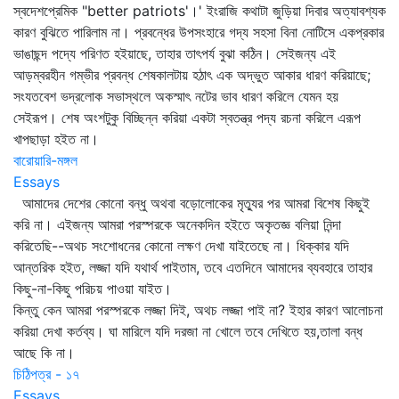
স্বদেশপ্রেমিক "better patriots'।' ইংরাজি কথাটা জুড়িয়া দিবার অত্যাবশ্যক
কারণ বুঝিতে পারিলাম না। প্রবন্ধের উপসংহারে গদ্য সহসা বিনা নোটিসে একপ্রকার
ভাঙাছন্দ পদ্যে পরিণত হইয়াছে, তাহার তাৎপর্য বুঝা কঠিন। সেইজন্য এই
আড়ম্বরহীন গম্ভীর প্রবন্ধ শেষকালটায় হঠাৎ এক অদ্ভুত আকার ধারণ করিয়াছে;
সংযতবেশ ভদ্রলোক সভাস্থলে অকস্মাৎ নটের ভাব ধারণ করিলে যেমন হয়
সেইরূপ। শেষ অংশটুকু বিচ্ছিন্ন করিয়া একটা স্বতন্ত্র পদ্য রচনা করিলে এরূপ
খাপছাড়া হইত না।
বারোয়ারি-মঙ্গল
Essays
আমাদের দেশের কোনো বন্ধু অথবা বড়োলোকের মৃত্যুর পর আমরা বিশেষ কিছুই
করি না। এইজন্য আমরা পরস্পরকে অনেকদিন হইতে অকৃতজ্ঞ বলিয়া নিন্দা
করিতেছি--অথচ সংশোধনের কোনো লক্ষণ দেখা যাইতেছে না। ধিক্‌কার যদি
আন্তরিক হইত, লজ্জা যদি যথার্থ পাইতাম, তবে এতদিনে আমাদের ব্যবহারে তাহার
কিছু-না-কিছু পরিচয় পাওয়া যাইত।
কিন্তু কেন আমরা পরস্পরকে লজ্জা দিই, অথচ লজ্জা পাই না? ইহার কারণ আলোচনা
করিয়া দেখা কর্তব্য। ঘা মারিলে যদি দরজা না খোলে তবে দেখিতে হয়,তালা বন্ধ
আছে কি না।
চিঠিপত্র - ১৭
Essays