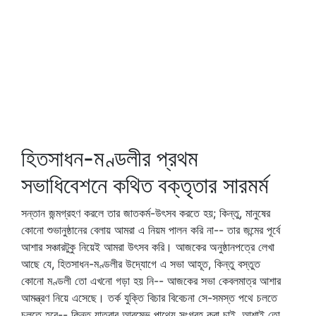
হিতসাধন-মণ্ডলীর প্রথম
সভাধিবেশনে কথিত বক্তৃতার সারমর্ম
সন্তান জন্মগ্রহণ করলে তার জাতকর্ম-উৎসব করতে হয়; কিন্তু, মানুষের
কোনো শুভানুষ্ঠানের বেলায় আমরা এ নিয়ম পালন করি না-- তার জন্মের পূর্বে
আশার সঞ্চারটুকু নিয়েই আমরা উৎসব করি। আজকের অনুষ্ঠানপত্রে লেখা
আছে যে, হিতসাধন-মণ্ডলীর উদ্যোগে এ সভা আহূত, কিন্তু বস্তুত
কোনো মণ্ডলী তো এখনো গড়া হয় নি-- আজকের সভা কেবলমাত্র আশার
আমন্ত্রণ নিয়ে এসেছে। তর্ক যুক্তি বিচার বিবেচনা সে-সমস্ত পথে চলতে
চলতে হবে-- কিন্তু যাত্রার আরম্ভে পাথেয় সংগ্রহ করা চাই, আশাই তো