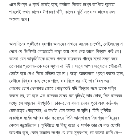
এনে বিপন্ন ও ব্যর্থ হতেই হবে; কর্তাকে নিজের মধ্যে জাগিয়ে তুলতে
পারলেই তখন কাজের উপকরণ খাঁটি, কাজের মূর্তি সত্য ও কাজের ফল
অমোঘ হবে।
আলাদিনের প্রদীপের ব্যাপার আমাদের এখানে অনেক দেখেছি, সেইজন্যে এ
দেশে যে জিনিসটা গোড়াতেই বড়ো হয়ে দেখা দেয় তাকে বিশ্বাস করি নে।
আমরা যেন আকৃতিটাকে চক্ষের পলকে যাদুকরের গাছের মতো মস্ত করে
তোলবার প্রলোভনকে মনে স্থান না দিই। সত্য আপন সত্যতার গৌরবেই
ছোটো হয়ে দেখা দিতে লজ্জিত হয় না। বড়ো আয়তনকে গ্রহণ করতে হলে,
সেটাকে মিথ্যার কাছ থেকে পাছে ধার নিতে হয় এই তার বিষম ভয়।
লোকের চোখ ভোলাবার মোহে গোড়াতেই যদি মিথ্যার সঙ্গে তাকে সন্ধি
করতে হয়, তা হলে এক রাত্রের মধ্যে যত বৃদ্ধিই তার হোক, তিন রাত্রের
মধ্যে সে সমুলেন বিনশ্যতি। ঢাক-ঢোল বায়না দেবার পূর্বে এবং কাঠ-খড়
জোগাড়ের গোড়াতেই, এ কথাটা যেন আমরা না ভুলি। যিনি পৃথিবীর
একার্ধকে ধর্মের আশ্রয় দান করেছেন তিনি আস্তাবলে নিরাশ্রয় দারিদ্র্যের
কোলে জন্মেছিলেন। পৃথিবীতে যা কিছু বড়ো ও সার্থক তার যে কত ছোটো
জায়গায় জন্ম, কোন্‌ অজ্ঞাত লগ্নে যে তার সূত্রপাত, তা আমরা জানি নে--