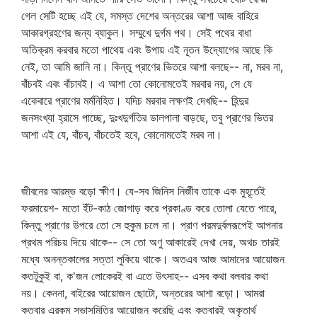
গেল সেটি হচ্ছে এই যে, সমস্ত দেশের অন্তরের আশা আজ বাহিরে
আকারগ্রহণের জন্য ব্যাকুল। সম্মুখে দুর্গম পথ। সেই পথের বাধা
অতিক্রম করবার মতো পাথেয় এবং উপায় এই নূতন উদ্যোগের আছে কি
নেই, তা আমি জানি না। কিন্তু প্রাণের ভিতরে আশা বলছে-- না, মরব না,
বাঁচবই এবং বাঁচাবই। এ আশা তো কোনোমতেই মরবার নয়, সে যে
একেবারে প্রাণের মর্মনিহিত। যদিচ মরবার লক্ষণই দেখছি-- হিন্দুর
জনসংখ্যা হ্রাসে পাচ্ছে, দুঃখদুর্গতির ডালপালা বাড়ছে, তবু প্রাণের ভিতর
আশা এই যে, বাঁচব, বাঁচতেই হবে, কোনোমতেই মরব না।
জীবনের আরম্ভ বড়ো ক্ষীণ। যে-সব জিনিস নির্জীব তাকে এক মুহূর্তেই
ফরমায়েশ- মতো ইঁট-কাঠ জোগাড় করে প্রকাণ্ড করে তোলা যেতে পারে,
কিন্তু প্রাণের উপরে তো সে হুকুম চলে না। প্রাণ পরমদুর্বলরূপেই আপনার
প্রথম পরিচয় দিয়ে থাকে-- সে তো অণু আকারেই দেখা দেয়, অথচ তারই
মধ্যে অনন্তকালের সত্তা লুকিয়ে থাকে। অতএব আজ আমাদের আয়োজন
কতটুকুই বা, ক'জন লোকেরই বা এতে উৎসাহ-- এসব কথা বলবার কথা
নয়। কেননা, বাইরের আয়োজন ছোটো, অন্তরের আশা বড়ো। আমরা
কতবার এরকম সভাসমিতির আয়োজন করেছি এবং কতবারই অকৃতার্থ