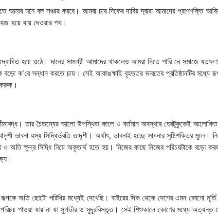
তাতে আমার মনে বল সঞ্চার করবে। আমরা চার দিকের দাবির দ্বারা আমাদের প্রাণশক্তি আবিষ
 সহজ হয়ে যায় দেওয়ার পথ।
 উদ্বোধিত হয়ে ওঠে। দানের সামগ্রী আমাদের থাকলেও আমরা দিতে পারি নে সমাজে যতক্
বড়ো ক'রে সন্ধান করতে চায়। সেই আকাঙক্ষাই বৃহত্তর ভারতের প্রতিষ্ঠানটির মধ্যে র
ক করুক।
র্ণ সীমাবদ্ধ। তার চৈতন্যের আলো উপস্থিত কালে ও বর্তমান অবস্থার ঘেরটুকুকেই আলোকি
াদৃশী ভাবনা যস্য সিদ্ধির্ভবতি তাদৃশী। অর্থাৎ, ভাবনাই হচ্ছে সাধনার সৃষ্টিশক্তির মূলে।
ও অতি ক্ষুদ্র সিদ্ধি নিয়ে অকৃতার্থ হতে হয়। নিজের কাছে নিজের পরিচয়টাকে বড়ো করবা
্ষ্য।
 রূপকে অতি ছোটো পরিধির মধ্যেই দেখেছি। বাইরের দিক থেকে দেশের এমন কোনো মূর্তি দ
চয় পাওয়া যায় না যা সুগভীর ও সুদূরবিস্তৃত। সেই শিশুকালে কোণের মধ্যে অত্যন্ত বেশ