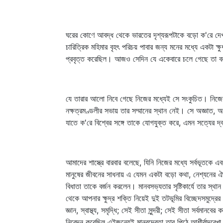
ঘরের কোণে আবদ্ধ থেকে ভারতের দৃশ্যরূপটাকে বড়ো ক'রে দে
চারিত্রিক মহিমার বৃহৎ পরিচয় পাবার জন্য মনের মধ্যে একটা 
প্রবৃত্ত করেছিল। আজও সেদিন যে একেবারে চলে গেছে তা ব
যে তারার আলো নিবে গেছে নিজের মধ্যেই সে সংকুচিত। নিজের 
নক্ষত্রমণ্ডলীর সভায় তার সম্মানের স্থান নেই। সে অজ্ঞাত
যাতে ক'রে বিশ্বের সঙ্গে তাকে যোগযুক্ত করে, এমন সত্যের দ
আমাদের শাস্ত্রে বারবার বলেছে, যিনি নিজের মধ্যে সর্বভূতকে 
মানুষের জীবনের সাধনায় এ যেমন একটা বড়ো কথা, নেশ্যনের
বিধাতা তাকে বর্জন করলেন। মানবসভ্যতার সৃষ্টিকার্যে তার স্
থেকে আপনার ক্ষুদ্র শক্তি নিয়েই দুই তটভূমির বিচ্ছেদসমুদ্
জ্ঞান, স্বাস্থ্য, সমৃদ্ধি; সেই সীতা সুন্দরী; সেই সীতা সর্বম
নিবেদন করেছিল এইজন্যেই মানবদেবতা তার পিঠে আশীর্বাদরেখ