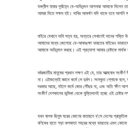
যবদ্বীপ যাবার পূর্বাহ্নে যে-অভিনন্দন আপনারা আমাকে দিলেন 
আমরা দিতে সক্ষম হই। দাবির আকর্ষণ যদি থাকে তবে আপনি
বাইরে যেখানে দাবি সত্য হয়, অন্তরে সেখানেই দানের শক্তি
আমাদের মধ্যে জেগেছে যে-আকাঙক্ষা ভারতের বাইরেও ভারতকে 
আমাকে অভিনন্দন করছে। এই প্রত্যাশা আমার চেষ্টাকে সার্থ
বর্বরজাতীয় মানুষের প্রধান লক্ষণ এই যে, তার আত্মবোধ সংকী
না। এইজন্যেই জ্ঞানে কর্মে সে দুর্বল। সংস্কৃত শ্লোকে বলে, য
দরকার আছে, নইলে কর্মে জোর পৌঁছয় না, এবং অতি ক্ষীণ আশা 
সংকীর্ণ দেশকালের ভূমিকা থেকে মুক্তিদানই হচ্ছে এই চেষ্টার লক
যখন বালক ছিলুম ঘরের কোণের বাতায়নে ব'সে দেশের প্রাকৃতিক
বণিকের হাতে গড়া কলকাতা শহরের মধ্যে ভারতের এমন কোনো পরি