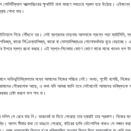
ে পোলিটিক্যাল আত্মপরিচয়ের ক্ষুধাটাই নানা কারণে সবচেয়ে প্রবল হয়ে উঠেছে। এইজন্য
প্রায় শোনা যায়।
 ইতিহাসে গিয়ে পৌঁছতে হয়। সেই ব্যগ্রতার তাড়নায় আপনাকে স্বপ্নে গড়া ম্যাট্‌সিনি, স্ব
ভিজ্‌ম্‌, কারো সিণ্ডিক্যালিজ্‌ম্‌, কারো বা সোস্যালিজ্‌ম্‌এর গোলোকধাঁধায় ঘুরে বেড়াচ্ছ
ষ্টির উপরে স্বপ্ন রচনা করছে। এই স্বপ্ন-সিনেমার কোণে কোণে মাঝে মাঝে খতধন ভশ উয়ক
খানে অভিভূতিবিহ্বলতার মধ্যে আমাদের নিজের পরিচয় নেই। অথচ, পূর্বেই বলেছি, নিজের 
ইরেও আমাদের গৌরবলোক আছে, এ কথা যদি আমরা জানি তবে সেইখানেই আমাদের ভবিষ্যৎকে আ
করবার চেষ্টা করলে ফল পাব না।
তার দলিল সে রেখে যায় নি। ভারতবর্ষ যা দিতে পেরেছে তার দ্বারাই তার প্রকাশ। নিজের মধ
্ধি। আপন সীমার বাধা যে ভাঙতে পেরেছে, বাইরের দুর্গম ভৌগোলিক বাধাও সে লঙ্ঘন করত
 হয়। আজ ভারতবর্ষের ভিতরে ব'সে ধূলিকলুষিত হাওয়ার ভিতর দিয়ে ভারতবর্ষকে যা দেখি তার চ