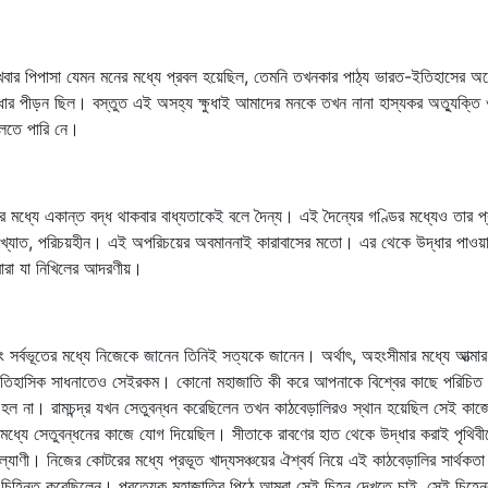
খবার পিপাসা যেমন মনের মধ্যে প্রবল হয়েছিল, তেমনি তখনকার পাঠ্য ভারত-ইতিহাসের 
ক্ষুধার পীড়ন ছিল। বস্তুত এই অসহ্য ক্ষুধাই আমাদের মনকে তখন নানা হাস্যকর অত্যুক্ত
লতে পারি নে।
মধ্যে একান্ত বদ্ধ থাকবার বাধ্যতাকেই বলে দৈন্য। এই দৈন্যের গণ্ডির মধ্যেও তার প্
, অখ্যাত, পরিচয়হীন। এই অপরিচয়ের অবমাননাই কারাবাসের মতো। এর থেকে উদ্ধার পাওয়া
্বারা যা নিখিলের আদরণীয়।
এবং সর্বভূতের মধ্যে নিজেকে জানেন তিনিই সত্যকে জানেন। অর্থাৎ, অহংসীমার মধ্যে আত্মা
 ঐতিহাসিক সাধনাতেও সেইরকম। কোনো মহাজাতি কী করে আপনাকে বিশ্বের কাছে পরিচিত 
থান হল না। রামচন্দ্র যখন সেতুবন্ধন করেছিলেন তখন কাঠবেড়ালিরও স্থান হয়েছিল সেই কাজ
রের মধ্যে সেতুবন্ধনের কাজে যোগ দিয়েছিল। সীতাকে রাবণের হাত থেকে উদ্ধার করাই পৃথ
ানবের কল্যাণী। নিজের কোটরের মধ্যে প্রভূত খাদ্যসঞ্চয়ের ঐশ্বর্য নিয়ে এই কাঠবেড়ালির সার্
া চিহ্নিত করেছিলেন। প্রত্যেক মহাজাতির পিঠে আমরা সেই চিহ্ন দেখতে চাই, সেই চিহ