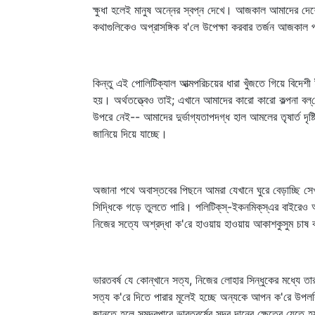
ক্ষুধা হলেই মানুষ অন্নের স্বপ্ন দেখে। আজকাল আমাদের দেশ
কথাগুলিকেও অপ্রাসঙ্গিক ব'লে উপেক্ষা করবার তর্জন আজকাল 
কিন্তু এই পোলিটিক্যাল আত্মপরিচয়ের ধারা খুঁজতে গিয়ে বিদেশী
হয়। অর্থতত্ত্বেও তাই; এখানে আমাদের কারো কারো কল্পনা বল্‌শে
উপরে নেই-- আমাদের দুর্ভাগ্যতাপদগ্ধ হাল আমলের তৃষার্ত দৃ
জানিয়ে দিয়ে যাচ্ছে।
অজানা পথে অবাস্তবের পিছনে আমরা যেখানে ঘুরে বেড়াচ্ছি সে
সিদ্ধিকে গড়ে তুলতে পারি। পলিটিক্‌স্‌-ইকনমিক্‌স্‌এর বা
নিজের সত্যে অশ্রদ্ধা ক'রে হাওয়ায় হাওয়ায় আকাশকুসুম চাষ 
ভারতবর্ষ যে কোন্‌খানে সত্য, নিজের লোহার সিন্ধুকের মধ্যে 
সত্য ক'রে দিতে পারার মূলেই হচ্ছে অন্যকে আপন ক'রে উপলব
জানতে হলে সমুদ্রপারে ভারতবর্ষের সুদূর দানের ক্ষেত্রে যেতে