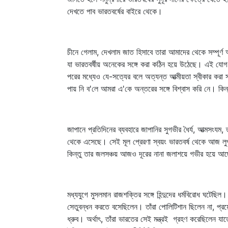
দেখতে পাব ভারতবর্ষের বাইরে থেকে।
চীনে গেলাম, দেখলাম জাত হিসাবে তারা আমাদের থেকে সম্পূর্
যা ভারতবর্ষীয় অনেকের সঙ্গে করা কঠিন হয়ে উঠেছে। এই যোগ
পরের মধ্যেও যে-সত্যের বলে অত্যন্ত আত্মীয়তা স্বীকার করা 
পায় নি ব'লে আমরা এ'কে অন্তরের সঙ্গে বিশ্বাস করি নে। কি
জাপানে প্রতিদিনের ব্যবহারে জাপানির সুগভীর ধৈর্য, আত্মসংয
থেকে এসেছে। সেই মূল প্রেরণা স্বয়ং ভারতবর্ষ থেকে আজ লুপ
কিন্তু তার জলসঞ্চয় আজও দূরের নানা জলাশয়ে গভীর হয়ে আছ
মধ্যযুগে মুসলমান রাজশক্তির সঙ্গে হিন্দুদের ধর্মবিরোধ ঘটেছি
সেতুবন্ধন করতে বসেছিলেন। তাঁরা পোলিটিশান ছিলেন না, প্রয়
ধ্রুব। অর্থাৎ, তাঁরা ভারতের সেই মন্ত্রই গ্রহণ করেছিলে