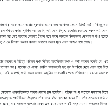
ণ আলাদা। নাকে চোখে ভাষায় ব্যবহারে তাদের সঙ্গে আমাদের কোনো মিলই নেই। কিন্তু তা
 রাজশক্তির দ্বারা স্থাপন করা হয় নি, এই যোগ উদ্যত তরবারির জোরেও নয়-- এই যোগ ক
সম্ভব হয় সেই সত্যের জোরেই চীনের সঙ্গে সত্য ভারতের চিরকালের যোগবন্ধন বাঁধা হয়েছ
ন্তু এ'কে বিশ্বাস করবার প্রমাণ ভারতের বাইরে সুদূর দেশে আজও রয়ে গেছে।
ম, তার রসবোধের বিচিত্র পরিচয়ে যখন বিস্মিত হতেছিলাম তখন এ কথা কতবার শুনেছি যে, এই
্তপ্রায় হল। সত্যের যে-বন্যা একদিন ভারতবর্ষের দুই কুল উপ্‌চিয়ে দেশে দেশে বয়ে গি
ে। এই কারণেই সেই-সকল জায়গা আধুনিক ভারতবাসীর পক্ষে তীর্থস্থান। কেননা ভারতবর্
ল। সেইসময় ধারাবাহিকভাবে সাধুসাধকদের জন্ম হয়েছিল। তাঁদের মধ্যে অনেকে মুসলমান ছিলেন, 
োজনমূলক পোলিটিকাল ঐক্যকে তাঁরা সত্য ব'লে কল্পনাও করেন নি। তাঁরা একেবারে সেই গো
ন যাতে আছে, যারা সকলকে আপনার মধ্যে এক ক'রে দেখে তারাই সত্য দেখে। তখনকার দিনে