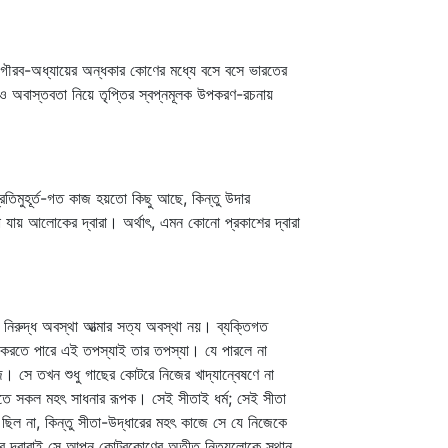
অগৌরব-অধ্যায়ের অন্ধকার কোণের মধ্যে বসে বসে ভারতের
ি ও অবাস্তবতা নিয়ে তৃপ্তির স্বপ্নমূলক উপকরণ-রচনায়
রতিমুহূর্ত-গত কাজ হয়তো কিছু আছে, কিন্তু উদার
 যায় আলোকের দ্বারা। অর্থাৎ, এমন কোনো প্রকাশের দ্বারা
র নিরুদ্ধ অবস্থা আত্মার সত্য অবস্থা নয়। ব্যক্তিগত
করতে পারে এই তপস্যাই তার তপস্যা। যে পারলে না
ে। সে তখন শুধু গাছের কোটরে নিজের খাদ্যান্বেষণে না
িবীতে সকল মহৎ সাধনার রূপক। সেই সীতাই ধর্ম; সেই সীতা
থকতা ছিল না, কিন্তু সীতা-উদ্ধারের মহৎ কাজে সে যে নিজেকে
্নের দ্বারাই সে আপন কোটরকোণের অতীত নিত্যলোকে স্থান