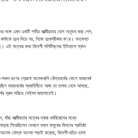
দের সঙ্গে এমন একটি গভীর আত্মীয়তার যোগ অনুভব করা গেল,
াউকে দুঃখ দিয়ে নয়, নিজে দুঃখস্বীকার ক'রে। অত্যন্ত
ে। এই সত্যের কথা বিদেশী পলিটিক্‌সের ইতিহাসে স্থান
-সকল গুণের প্রেরণা অনেকখানি বৌদ্ধধর্মের যোগে ভারতবর্ষ
য়েছিল ভারতবর্ষের প্রবাহিনীতে আজ তা তলায় নেমে আসছে,
ষের ধ্রুব পরিচয় সেইসব জায়গাতেই।
যাঁরা আত্মীয়তার সত্যের দ্বারা ধর্মবিরোধের মধ্যে
ড়ায় গিয়েছিলেন যেখানে সকল মানুষের মিলনের প্রতিষ্ঠা
র অনেক যোদ্ধা অনেক লড়াই করেছে, বিদেশী-ছাঁচে-ঢালা