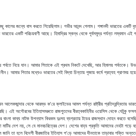
ু কালের জন্যে বাস করতে গিয়েছিলাম। গভীর আনন্দ পেলাম। গঙ্গানদী ভারতের একটি বৃ
 ভারতের একটি পরিচয়বাণী আছে। হিমাদ্রির স্কন্ধ থেকে পূর্বসমুদ্র পর্যন্ত লম্বমান এই
 পর্বতে নিয়ে যান। আমার পিতাকে এই প্রথম নিকটে দেখেছি, আর হিমালয় পর্বতকে। উভ
ীন। আমার পিতার মধ্যেও ভারতের সেই বিদ্যা চিন্তায় পূজায় কর্মে প্রত্যহ প্রাণময় হয়ে দে
 আলেকজান্দার থেকে আরম্ভ ক'রে ক্লাইভের আমল পর্যন্ত রাষ্ট্রীয় প্রতিদ্বন্দ্বিতায় ভ
করেছি। এই অগৌরবের ইতিহাসমরুতে রাজপুতদের বীরত্বকাহিনীর ওয়েসিস থেকে যেটুকু ফসল স
কার বাংলা কাব্য নাটক উপন্যাস কিরকম দুঃসহ ব্যগ্রতায় টডের রাজস্থান দোহন করতে বসে
টির দেশ নয়, সে যে মানবচরিত্রের দেশ। দেশের বাহ্য প্রকৃতি আমাদের দেহটা গড়ে বটে
 জানি তা হলে বিদেশী বীরজাতির ইতিহাস প'ড়ে আমাদের দীনতাকে তাড়াবার শক্তি অন্তর