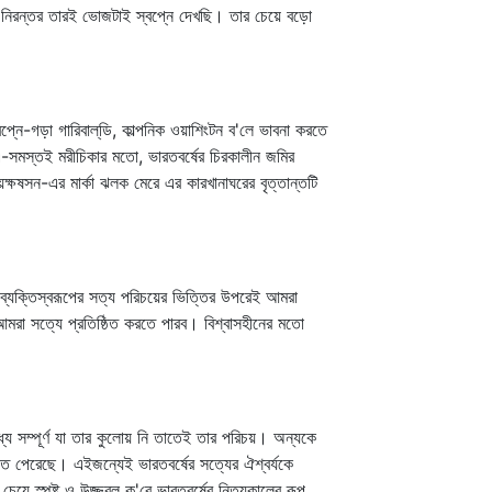
ে নিরন্তর তারই ভোজটাই স্বপ্নে দেখছি। তার চেয়ে বড়ো
প্নে-গড়া গারিবাল্‌ডি, কাল্পনিক ওয়াশিংটন ব'লে ভাবনা করতে
ে। এ-সমস্তই মরীচিকার মতো, ভারতবর্ষের চিরকালীন জমির
্ষষসন-এর মার্কা ঝলক মেরে এর কারখানাঘরের বৃত্তান্তটি
ব্যক্তিস্বরূপের সত্য পরিচয়ের ভিত্তির উপরেই আমরা
মরা সত্যে প্রতিষ্ঠিত করতে পারব। বিশ্বাসহীনের মতো
্যে সম্পূর্ণ যা তার কুলোয় নি তাতেই তার পরিচয়। অন্যকে
ে পেরেছে। এইজন্যেই ভারতবর্ষের সত্যের ঐশ্বর্যকে
েয়ে স্পষ্ট ও উজ্জ্বল ক'রে ভারতবর্ষের নিত্যকালের রূপ