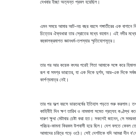
দেখবার ইচ্ছা অত্যন্ত প্রবল হয়েছিল।
এমন সময়ে আমার আট-নয় বছর বয়সে গঙ্গাতীরের এক বাগানে কিছ
চিত্তের ঐক্যধারা তার স্রোতের মধ্যে বহমান। এই নদীর মধ্যে
বহুকালক্রমাগত জ্ঞানধর্ম-তপস্যার স্মৃতিযোগসূত্র।
তার পর আর কয়েক বৎসর পরেই পিতা আমাকে সঙ্গে করে হিমালয়
রূপ বা সমগ্র ভারতের, যা এক দিকে দুর্গম, আর-এক দিকে সর্বজন
কার্পণ্যমাত্র নেই।
তার পর অল্প বয়সে ভারতবর্ষের ইতিহাস পড়তে শুরু করলাম। তখন
কাহিনীই দিন ক্ষণ তারিখ ও নামমালা সমেত প্রত্যহ কণ্ঠস্থ 
দারুণ ক্ষুধা মেটাবার চেষ্টা করা হত। সকলেই জানেন, সে সময়
পরিচয়-কামনা কিরকম উপবাসী হয়ে ছিল। দেশ বলতে কেবল তো মা
আমাদের চরিত্র গড়ে ওঠে। সেই দেশটাকে যদি আমরা দীন ব'লে