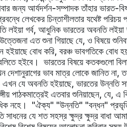
বার জন্য আর্যদর্শন-সম্পাদক তাঁহার ভারত-বি
রবন্ধে লেখকের চিন্তাশীলতার যথেষ্ট পরিচয় প
্নতি লইয়া গর্ব, আধুনিক ভারতের অবনতি লইয়া
উত্তেজনা এত শুনা গিয়াছে যে, ও বিষয়ে শুনি
নে হইয়াছে বোধ করি, বরঞ্চ ভাবগতিকে বোধ হ
 বলিতে হইবে। ভারতের বিষয়ে কতকগুলো বিলাপ 
ন দেশানুরাগের ভাব মাত্র লোকে জানিত না,
 ও এখন যে অবনতি হইয়াছে, ভারতের উন্নতি 
্গীয় পাঠকমাত্রেই এতবার শুনিয়াছেন, যে, এ ব
নহে। "ঐক্য" "উন্নতি" "বন্ধন" প্রভৃতি
 সাধনের যে শত সহস্র ক্ষুদ্র ক্ষুদ্র বাধা 
বিশেষ বিশেষ বিষয়ের আলোচনা করিবার সময়