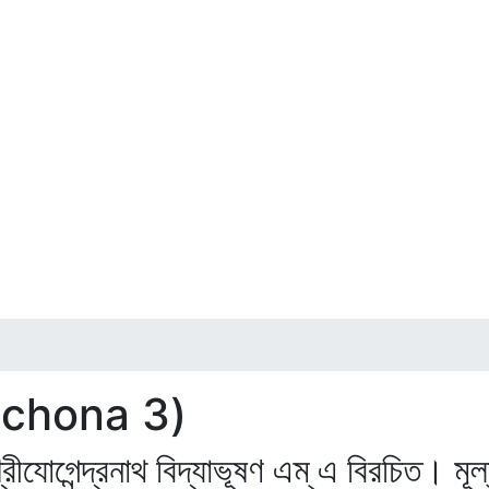
ochona 3)
। শ্রীযোগেন্দ্রনাথ বিদ্যাভূষণ এম্‌ এ বিরচিত।