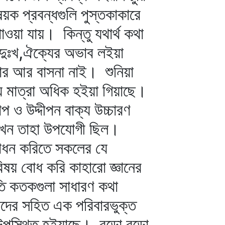
ষয়ক প্রবন্ধগুলি পুস্তকাকারে
াওয়া যায়। কিন্তু যথার্থ কথা
 দুঃখ,ঐক্যের অভাব লইয়া
বার আর বাসনা নাই। শুনিয়া
য় মাত্রা অধিক হইয়া গিয়াছে।
ও উদ্দীপন বাক্য উচ্চারণ
 তখন তাহা উপযোগী ছিল।
সাধন করিতে সকলের যে
িষয় বোধ করি কাহারো জ্ঞানের
 কতকগুলা সাধারণ কথা
আমাদের সহিত এক পরিবারভুক্ত
 উপস্থিত হইয়াছে। বড়ো বড়ো