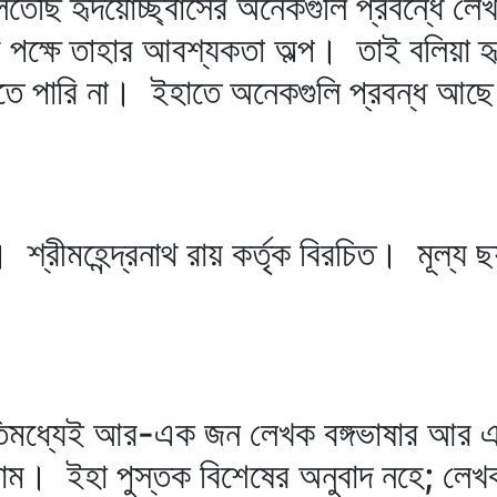
েছি হৃদয়োচ্ছ্বাসের অনেকগুলি প্রবন্ধে লেখ
ের পক্ষে তাহার আবশ্যকতা অল্প। তাই বলিয়া হৃ
তে পারি না। ইহাতে অনেকগুলি প্রবন্ধ আছে
। শ্রীমহেন্দ্রনাথ রায় কর্তৃক বিরচিত। মূল্
 ইতিমধ্যেই আর-এক জন লেখক বঙ্গভাষার আর এক
লাম। ইহা পুস্তক বিশেষের অনুবাদ নহে; লে