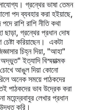
াযোগ্য। গ্রন্থের ভাষা তেমন
লো পদ ব্যবহার করা হইয়াছে,
 পদে রাশি রাশি নীতি কথা
 ছাড়া, গ্রন্থের প্রধান দোষ
ণ চেষ্টা করিয়াছেন। একটা
জিজ্ঞাসার চিহ্ন দিয়া, "আহা"
্ভুত" ইত্যাদি বিস্ময়াত্মক
া, চোখে আঙুল দিয়া কোনো
করিলে অনেক সময়ে পাঠকদের
বতই পাঠকদের ভাব উদ্রেক করা
মহেন্দ্রবাবুর লেখার প্রধান
উদ্‌ধৃত করি।