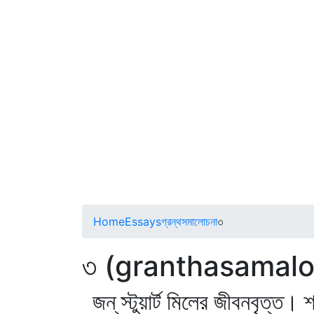
Home
Essays
গ্রন্থসমালোচনা
৩
৩ (granthasamal
জন্‌ স্টুয়ার্ট মিলের জীবনবৃত্ত