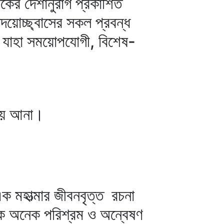
কের দেশানুরাগ প্রকাশিত
দয়োচ্ছ্বাসের সকল প্রবন্ধ
 যাহা সময়োপযোগী, বিশেষ-
য ছয় আনা।
 মহাত্মার জীবনবৃত্ত রচনা
খক অনেক পরিশ্রম ও অন্বেষণ