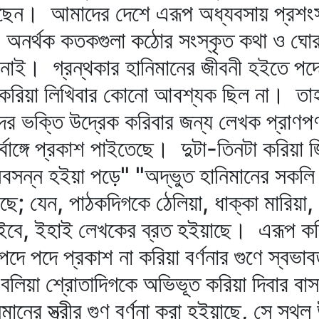
াছেন। আমাদের দেশে এরূপ অধ্যবসায় প্রশংস
অনর্থক কতকগুলা কঠোর সংস্কৃত কথা ও ঘোরা
 নাই। গ্রন্থকার হানিমানের জীবনী হইতে পদে
 করিয়া লিখিবার কোনো আবশ্যক ছিল না। তাহা
দের ভক্তি উদ্রেক করিবার জন্য লেখক প্রাণপ
 সর্বাঙ্গে প্রকাশ পাইতেছে। দুটা-তিনটা করিয়া 
বসন্ন হইয়া পড়ে" "অদ্ভুত হানিমানের সকলি অদ
ছে; যেন, পাঠকদিগকে ঠেলিয়া, ধাক্কা মারিয়
ই হইবে, ইহাই লেখকের ব্রত হইয়াছে। এরূপ 
ে পদে প্রকাশ না করিয়া বর্ণনার গুণে স্বভা
য়া শ্রোতাদিগকে অভিভূত করিয়া দিবার বাসনা 
নের স্ত্রীর গুণ বর্ণনা করা হইয়াছে, সে স্থল 