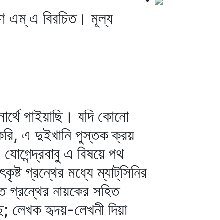
ষণ এম্‌ এ বিরচিত। মূল্য
নার্থে পাইয়াছি। যদি কোনো
রি, এ দুইখানি পুস্তক ক্রয়
যোগেন্দ্রবাবু এ বিষয়ে পথ
ট গ্রন্থের মধ্যে ম্যাট্‌সিনির
তে গ্রন্থের নায়কের সহিত
ে; লেখক হৃদয়-লেখনী দিয়া