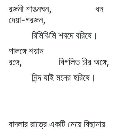
রজনী শাঙনঘন, ধন
দেয়া-গরজন,
রিমিঝিমি শবদে বরিষে।
পালঙ্গে শয়ান
রঙ্গে, বিগলিত চীর অঙ্গে,
নিন্দ যাই মনের হরিষে।
বাদলার রাত্রে একটি মেয়ে বিছানায়