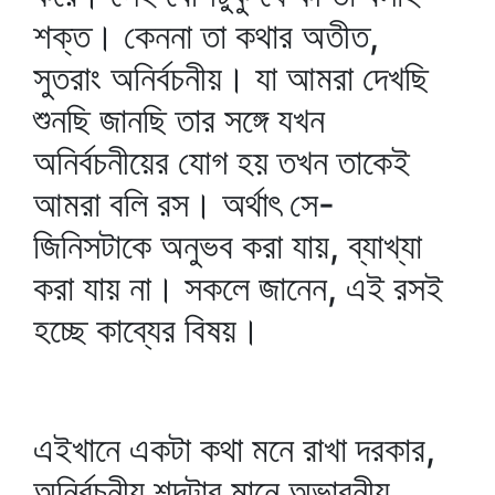
শক্ত। কেননা তা কথার অতীত,
সুতরাং অনির্বচনীয়। যা আমরা দেখছি
শুনছি জানছি তার সঙ্গে যখন
অনির্বচনীয়ের যোগ হয় তখন তাকেই
আমরা বলি রস। অর্থাৎ সে-
জিনিসটাকে অনুভব করা যায়, ব্যাখ্যা
করা যায় না। সকলে জানেন, এই রসই
হচ্ছে কাব্যের বিষয়।
এইখানে একটা কথা মনে রাখা দরকার,
অনির্বচনীয় শব্দটার মানে অভাবনীয়