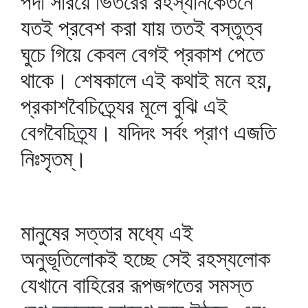
পর্দা সরিয়ে ভিতরের রহস্যনিকেতনে
যতই প্রবেশ করা যায় ততই বস্তুত্ব
ঘুচে গিয়ে কেবল বেগই প্রকাশ পেতে
থাকে। শেষকালে এই কথাই মনে হয়,
প্রকাশবৈচিত্র্যের মূলে বুঝি এই
বেগবৈচিত্র্য। যদিদং সর্বং প্রাণ এজতি
নিঃসৃতম্‌।
মানুষের সত্তার মধ্যে এই
অনুভূতিলোকই হচ্ছে সেই রহস্যলোক
যেখানে বাহিরের রূপজগতের সমস্ত