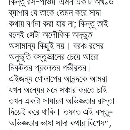
কিন্তু রস-পাওয়া এমন একটি অখণ্ড
ব্যাপার যে তাকে তেমন করে সাদা
কথায় বর্ণনা করা যায় না; কিন্তু তাই
বলেই সেটা অলৌকিক অদ্ভুত
অসামান্য কিছুই নয়। বরঞ্চ রসের
অনুভূতি বস্তুজ্ঞানের চেয়ে আরো
নিকটতর প্রবলতর গভীরতর।
এইজন্য গোলাপের আনন্দকে আমরা
যখন অন্যের মনে সঞ্চার করতে চাই
তখন একটা সাধারণ অভিজ্ঞতার রাস্তা
দিয়েই করে থাকি। তফাত এই বস্তু-
অভিজ্ঞতার ভাষা সাদা কথার বিশেষণ,