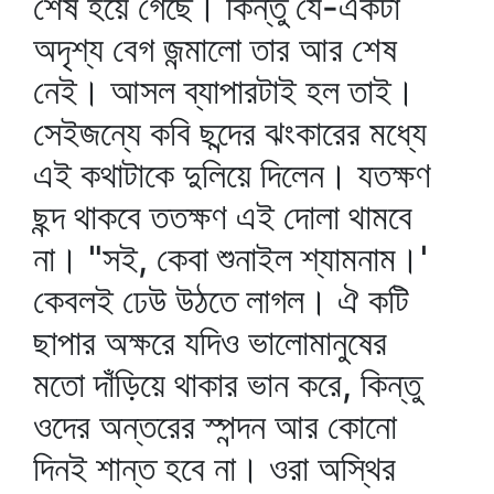
শেষ হয়ে গেছে। কিন্তু যে-একটা
অদৃশ্য বেগ জন্মালো তার আর শেষ
নেই। আসল ব্যাপারটাই হল তাই।
সেইজন্যে কবি ছন্দের ঝংকারের মধ্যে
এই কথাটাকে দুলিয়ে দিলেন। যতক্ষণ
ছন্দ থাকবে ততক্ষণ এই দোলা থামবে
না। "সই, কেবা শুনাইল শ্যামনাম।'
কেবলই ঢেউ উঠতে লাগল। ঐ কটি
ছাপার অক্ষরে যদিও ভালোমানুষের
মতো দাঁড়িয়ে থাকার ভান করে, কিন্তু
ওদের অন্তরের স্পন্দন আর কোনো
দিনই শান্ত হবে না। ওরা অস্থির