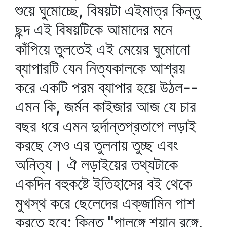
শুয়ে ঘুমোচ্ছে, বিষয়টা এইমাত্র কিন্তু
ছন্দ এই বিষয়টিকে আমাদের মনে
কাঁপিয়ে তুলতেই এই মেয়ের ঘুমোনো
ব্যাপারটি যেন নিত্যকালকে আশ্রয়
করে একটি পরম ব্যাপার হয়ে উঠল--
এমন কি, জর্মন কাইজার আজ যে চার
বছর ধরে এমন দুর্দান্তপ্রতাপে লড়াই
করছে সেও এর তুলনায় তুচ্ছ এবং
অনিত্য। ঐ লড়াইয়ের তথ্যটাকে
একদিন বহুকষ্টে ইতিহাসের বই থেকে
মুখস্থ করে ছেলেদের এক্‌জামিন পাশ
করতে হবে; কিন্তু "পালঙ্গে শয়ান রঙ্গে,