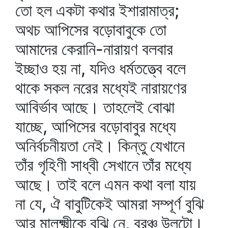
তো হল একটা কথার ইশারামাত্র;
অথচ আপিসের বড়োবাবুকে তো
আমাদের কেরানি-নারায়ণ বলবার
ইচ্ছাও হয় না, যদিও ধর্মতত্ত্বে বলে
থাকে সকল নরের মধ্যেই নারায়ণের
আবির্ভাব আছে। তাহলেই বোঝা
যাচ্ছে, আপিসের বড়োবাবুর মধ্যে
অনির্বচনীয়তা নেই। কিন্তু যেখানে
তাঁর গৃহিণী সাধ্বী সেখানে তাঁর মধ্যে
আছে। তাই বলে এমন কথা বলা যায়
না যে, ঐ বাবুটিকেই আমরা সম্পূর্ণ বুঝি
আর মালক্ষ্মীকে বুঝি নে, বরঞ্চ উলটো।