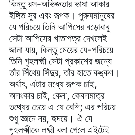
কিন্তু রস-অভিজ্ঞতার ভাষা আকার
ইঙ্গিত সুর এবং রূপক। পুরুষমানুষের
যে পরিচয়ে তিনি আপিসের বড়োবাবু
সেটা আপিসের খাতাপত্র দেখলেই
জানা যায়, কিন্তু মেয়ের যে-পরিচয়ে
তিনি গৃহলক্ষ্মী সেটা প্রকাশের জন্যে
তাঁর সিঁথেয় সিঁদুর, তাঁর হাতে কঙ্কণ।
অর্থাৎ, এটার মধ্যে রূপক চাই,
অলংকার চাই, কেনা, কেবলমাত্র
তথ্যের চেয়ে এ যে বেশি; এর পরিচয়
শুধু জ্ঞানে নয়, হৃদয়ে। ঐ যে
গৃহলক্ষ্মীকে লক্ষ্মী বলা গেলে এইটেই