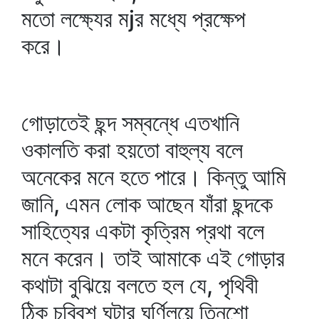
মতো লক্ষ্যের মjর মধ্যে প্রক্ষেপ
করে।
গোড়াতেই ছন্দ সম্বন্ধে এতখানি
ওকালতি করা হয়তো বাহুল্য বলে
অনেকের মনে হতে পারে। কিন্তু আমি
জানি, এমন লোক আছেন যাঁরা ছন্দকে
সাহিত্যের একটা কৃত্রিম প্রথা বলে
মনে করেন। তাই আমাকে এই গোড়ার
কথাটা বুঝিয়ে বলতে হল যে, পৃথিবী
ঠিক চব্বিশ ঘন্টার ঘূর্ণিলয়ে তিনশো