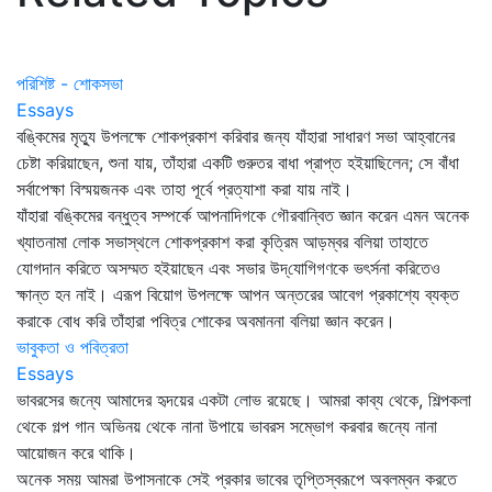
পরিশিষ্ট - শোকসভা
Essays
বঙ্কিমের মৃত্যু উপলক্ষে শোকপ্রকাশ করিবার জন্য যাঁহারা সাধারণ সভা আহ্বানের
চেষ্টা করিয়াছেন, শুনা যায়, তাঁহারা একটি গুরুতর বাধা প্রাপ্ত হইয়াছিলেন; সে বাঁধা
সর্বাপেক্ষা বিস্ময়জনক এবং তাহা পূর্বে প্রত্যাশা করা যায় নাই।
যাঁহারা বঙ্কিমের বন্ধুত্ব সম্পর্কে আপনাদিগকে গৌরবান্বিত জ্ঞান করেন এমন অনেক
খ্যাতনামা লোক সভাস্থলে শোকপ্রকাশ করা কৃত্রিম আড়ম্বর বলিয়া তাহাতে
যোগদান করিতে অসম্মত হইয়াছেন এবং সভার উদ্‌যোগিগণকে ভৎর্সনা করিতেও
ক্ষান্ত হন নাই। এরূপ বিয়োগ উপলক্ষে আপন অন্তরের আবেগ প্রকাশ্যে ব্যক্ত
করাকে বোধ করি তাঁহারা পবিত্র শোকের অবমাননা বলিয়া জ্ঞান করেন।
ভাবুকতা ও পবিত্রতা
Essays
ভাবরসের জন্যে আমাদের হৃদয়ের একটা লোভ রয়েছে। আমরা কাব্য থেকে, শিল্পকলা
থেকে গল্প গান অভিনয় থেকে নানা উপায়ে ভাবরস সম্ভোগ করবার জন্যে নানা
আয়োজন করে থাকি।
অনেক সময় আমরা উপাসনাকে সেই প্রকার ভাবের তৃপ্তিস্বরূপে অবলম্বন করতে