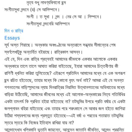
নৃত্য শুধু লাবণ্যবিলানো ছন্দ
সংগীতসুধা নন্দনে (র) সে আলিম্পনে।
সংগী । ত সুধা । নন্দ । নের সে আ । লিম্পনে।
সংগীতসুধা নন্দনেরি আলিম্পনে
দিন ও রাত্রি
Essays
সূর্য অস্ত গিয়াছে। অন্ধকার অবগুণ্ঠনের অন্তরালে সন্ধ্যার সীমান্তের শেষ
স্বর্ণলেখাটুকু অন্তর্হিত হইয়াছে। রাত্রিকাল আসন্ন।
এই যে, দিন এবং রাত্রি প্রত্যহই আমাদের জীবনকে একবার আলোকে একবার
অন্ধকারে তালে তালে আঘাত করিয়া যাইতেছে, ইহারা আমাদের চিত্তবীণায় কী
রাগিণী ধ্বনিত করিয়া তুলিতেছে? এইরূপে প্রতিদিন আমাদের মধ্যে যে এক অপরূপ
ছন্দ রচিত হইতেছে, তাহার মধ্যে কি কোনো বৃহৎ অর্থ নাই? আমরা এই যে অনন্ত
গগনতলের নাড়িস্পন্দনের ন্যায় দিনরাত্রির নিয়মিত উত্থানপতনের অভিঘাতের মধ্যে
বাড়িয়া উঠিতেছি, আমাদের জীবনের মধ্যে এই আলোক-অন্ধকারের নিত্য গতিবিধির
একটা তাৎপর্য কি গ্রথিত হইয়া যাইতেছে না? তটভূমির উপরে প্রতি বর্ষায় যে একটা
জলপ্লাবন বহিয়া যাইতেছে এবং তাহার পরে শরৎকালে সে আবার জল হইতে জাগিয়া
উঠিয়া শস্যবপনের জন্য প্রস্তুত হইতেছে--এই বর্ষা ও শরতের গতায়াত তটভূমির
স্তরে স্তরে কি নিজের ইতিহাস রাখিয়া যায় না?
আনন্দাদ্ধোব খল্বিমানি ভূতানি জায়ন্তে, আনন্দেন জাতানি জীবন্তি, আনন্দং প্রয়ন্তি