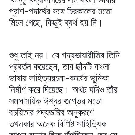
প্রাণ-পদার্থের সঙ্গে চিরকালের মতো
মিলে গেছে, কিছুই ব্যর্থ হয় নি।
শুধু তাই নয়। যে গদ্যভাষারীতির তিনি
প্রবর্তন করেছেন, তার ছাঁদটি বাংলা
ভাষায় সাহিত্যরচনা-কার্যের ভূমিকা
নির্মাণ করে দিয়েছে। অথচ যদিও তাঁর
সমসাময়িক ঈশ্বর গুপ্তের মতো
রচয়িতার গদ্যভঙ্গির অনুকরণে
তখনকার অনেক বিশিষ্ট সাহিত্যিক