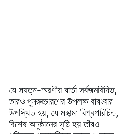
যে সযত্ন-স্মরণীয় বার্তা সর্বজনবিদিত,
তারও পুনরুচ্চারণের উপলক্ষ বারংবার
উপস্থিত হয়, যে মহাত্মা বিশ্বপরিচিত,
বিশেষ অনুষ্ঠানের সৃষ্টি হয় তাঁরও