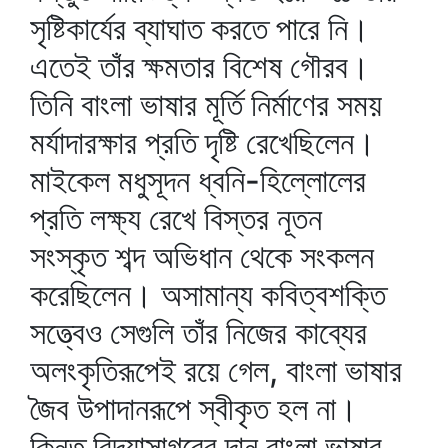
সৃষ্টিকার্যের ব্যাঘাত করতে পারে নি।
এতেই তাঁর ক্ষমতার বিশেষ গৌরব।
তিনি বাংলা ভাষার মূর্তি নির্মাণের সময়
মর্যাদারক্ষার প্রতি দৃষ্টি রেখেছিলেন।
মাইকেল মধুসূদন ধ্বনি-হিল্লোলের
প্রতি লক্ষ্য রেখে বিস্তর নূতন
সংস্কৃত শব্দ অভিধান থেকে সংকলন
করেছিলেন। অসামান্য কবিত্বশক্তি
সত্ত্বেও সেগুলি তাঁর নিজের কাব্যের
অলংকৃতিরূপেই রয়ে গেল, বাংলা ভাষার
জৈব উপাদানরূপে স্বীকৃত হল না।
কিন্তু বিদ্যাসাগরের দান বাংলা ভাষার