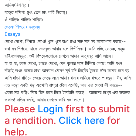
অভিসংবিশন্তি।
যত্তে দক্ষিণং মুখং তেন মাং পাহি নিতাম্‌।
ওঁ শান্তিঃ শান্তিঃ শান্তিঃ
ডেঞে পিঁপড়ের মন্তব্য
Essays
দেখো দেখো, পিঁপড়ে দেখো! খুদে খুদে রাঙা রাঙা সরু সরু সব আনাগোনা করছে--
ওরা সব পিঁপড়ে, যাকে সংস্কৃত ভাষায় বলে পিপীলিকা। আমি হচ্ছি ডেঞে, সমুচ্চ
ডাঁইবংশসম্ভূত, ওই পিঁপড়েগুলোকে দেখলে আমার অত্যন্ত হাসি আসে।
হা হা হা, রকম দেখো, চলছে দেখো, যেন ধুলোর সঙ্গে মিশিয়ে গেছে; আমি যখন
দাঁড়াই তখন আমার মাথা আকাশে ঠেকে! সূর্য যদি মিছরির টুকরো হ'ত আমার মনে হয়
আমি দাঁড়া বাড়িয়ে ভেঙে ভেঙে এনে আমার বাসায় জমিয়ে রাখতে পারতুম। উঃ, আমি
এত বড়ো একটা খড় এতখানি রাস্তা টেনে এনেছি, আর ওরা দেখো কী করছে--
একটা মরা ফড়িং নিয়ে তিন জনে মিলে টানাটানি করছে। আমাদের মধ্যে এত ভয়ানক
তফাত! সত্যি বলছি, আমার দেখতে ভারি মজা লাগে।
Please
Login
first to submit
a rendition.
Click here
for
help.