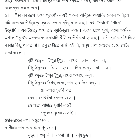
মাত্রা কম-বেশি নিজেই দুরন্ত করে নিয়ে পড়তে পারেন, যাঁর নেই তাঁকে ধৈর্য
অবলম্বন করতে হবে।
১। "নব নব রূপে এসো প্রাণে'-- এই গানের অন্তিম পদগুলির কেবল অন্তিম
দুটি অক্ষরের দীর্ঘহ্রস্ব স্বরের সম্মান স্বীকৃত হয়েছে। যথা "প্রাণে' "গানে'
ইত্যাদি। একটিমাত্র পদে তার ব্যতিক্রম আছে। এসো দুঃখে সুখে, এসো মর্মে--
এখানে "সুখে'র এ-কারকে অবাঙালি রীতিতে দীর্ঘ করা হয়েছে। "সৌখ্যে' কথাটা দিলে
বলবার কিছু থাকত না। তবু সেটাতে রাজি হই নি, মানুষ চাপা দেওয়ার চেয়ে মোটর
ভাঙা ভালো।
বৃষ্টি পড়ে- টাপুর টুপুর, নদেয় এল- বা- ন,
শিবু ঠাকুরের বিয়ে- হবে- তিন কন্যে দা- ন।
বৃষ্টি পড়ছে টাপুর টুপুর, নদেয় আসছে বন্যা,
শিবু ঠাকুরের বিবাহ হচ্ছে, দান হবে তিন কন্যা।
মা আমায় ঘুরাবি কত
যেন। চোখবাঁধা বলদের মতো।
হে মাতা আমারে ঘুরাবি কতই
চক্ষুবদ্ধ বৃষের মতোই।
মহাভারতের কথা অমৃতসমান,
কাশীরাম দাস কহে শুনে পুণ্যবান্‌।
নৃত্য। শুধু বি । লানো লা । বণ্য ছন্দ।