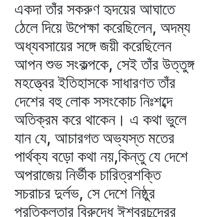
একদা তাঁর সকরুণ হৃদয়ের আঘাতে
ঠেলে দিয়ে উপেক্ষা করেছিলেন, অদম্য
অধ্যবসায়ের সঙ্গে জয়ী করেছিলেন
আপন শুভ সংকল্পকে, সেই তাঁর উত্তুঙ্গ
মহত্ত্বের ইতিহাসকে সাধারণত তাঁর
দেশের বহু লোক সসংকোচ নিঃশব্দে
অতিক্রম করে থাকেন। এ কথা ভুলে
যান যে, আচারগত অভ্যস্ত মতের
পার্থক্য বড়ো কথা নয়,কিন্তু যে দেশে
অপরাজেয় নির্ভীক চারিত্রশক্তি
সচরাচর দুর্লভ, সে দেশে নিষ্ঠুর
প্রতিকূলতার বিরুদ্ধে ঈশ্বরচন্দ্রের