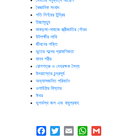
দেবতায় মনুষ্যত্ব আরোপ
বৈজ্ঞানিক সংবাদ
গতি নির্ণয়ের ইন্দ্রিয়
ইচ্ছামৃত্যু
মাকড়সা-সমাজে স্ত্রীজাতির গৌরব
উটপক্ষীর লাথি
জীবনের শক্তি
ভূতের গল্পের প্রামাণিকতা
মানব শরীর
রোগশত্রু ও দেহরক্ষক সৈন্য
উদয়াস্তের চন্দ্রসূর্য
অভ্যাসজনিত পরিবর্তন
ওলাউঠার বিস্তার
ঈথর
ভূগর্ভস্থ জল এবং বায়ুপ্রবাহ