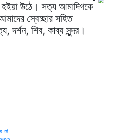
দর হইয়া উঠে। সত্য আমাদিগকে
া আমাদের স্বেচ্ছার সহিত
্য, দর্শন, শিব, কাব্য সুন্দর।
র ধর্ম
says