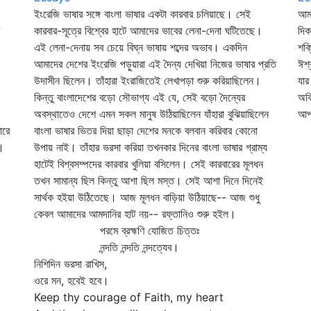
ইংরেজি ভাষার সঙ্গে বাংলা ভাষার একটা কারবার চলিয়াছে। সেই
আমা
কারবার-সূত্রে বিশ্বের হাটে আমাদের ভাবের লেনা-দেনা ঘটিতেছে।
দিক
এই লেনা-দেনায় সব চেয়ে বিঘ্ন ভাষায় শব্দের অভাব। একদিন
শক্
আমাদের দেশের ইংরেজি পড়ুয়ারা এই দৈন্য দেখিয়া নিজের ভাষার প্রতি
ঈশ্
উদাসীন ছিলেন। তাঁহারা ইংরাজিতেই লেখাপড়া শুরু করিয়াছিলেন।
যার
কিন্তু বাংলাদেশের বড়ো সৌভাগ্য এই যে, সেই বড়ো দৈন্যের
অবি
অবস্থাতেও দেশে এমন সকল মানুষ উঠিয়াছিলেন যাঁহারা বুঝিয়াছিলেন
আপন
ারে
বাংলা ভাষার ভিতর দিয়া ছাড়া দেশের মনকে বলবান করিবার কোনো
ই।
উপায় নাই। তাঁহার ভরসা করিয়া তখনকার দিনের বাংলা ভাষার গ্রাম্য
হাটেই বিশ্বসম্পদের কারবার খুলিয়া বসিলেন। সেই কারবারের মূলধন
তখন সামান্য ছিল কিন্তু আশা ছিল মস্ত। সেই আশা দিনে দিনেই
সার্থক হইয়া উঠিতেছে। আজ মূলধন বাড়িয়া উঠিয়াছে-- আজ শুধু
কেবল আমাদের আমদানির হাট নয়-- রফ্‌তানিও শুরু হইল।
পরমে ব্রহ্মণি যোজিত চিত্তঃ
নন্দতি নন্দতি নন্দত্যেব।
নিশিদিন ভরসা রাখিস,
ওরে মন, হবেই হবে।
Keep thy courage of Faith, my heart