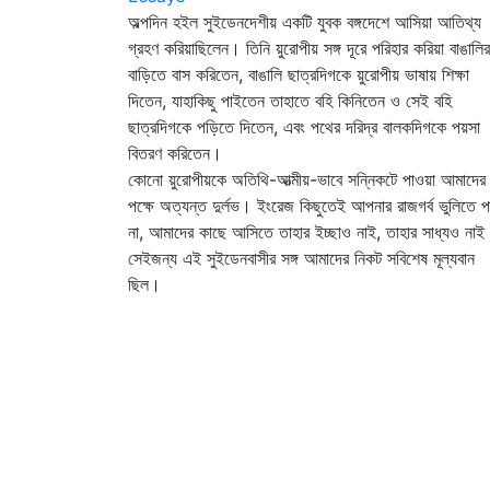
অল্পদিন হইল সুইডেনদেশীয় একটি যুবক বঙ্গদেশে আসিয়া আতিথ্য
গ্রহণ করিয়াছিলেন। তিনি য়ুরোপীয় সঙ্গ দূরে পরিহার করিয়া বাঙালির
বাড়িতে বাস করিতেন, বাঙালি ছাত্রদিগকে য়ুরোপীয় ভাষায় শিক্ষা
দিতেন, যাহাকিছু পাইতেন তাহাতে বহি কিনিতেন ও সেই বহি
ছাত্রদিগকে পড়িতে দিতেন, এবং পথের দরিদ্র বালকদিগকে পয়সা
বিতরণ করিতেন।
কোনো য়ুরোপীয়কে অতিথি-আত্মীয়-ভাবে সন্নিকটে পাওয়া আমাদের
পক্ষে অত্যন্ত দুর্লভ। ইংরেজ কিছুতেই আপনার রাজগর্ব ভুলিতে প
না, আমাদের কাছে আসিতে তাহার ইচ্ছাও নাই, তাহার সাধ্যও না
সেইজন্য এই সুইডেনবাসীর সঙ্গ আমাদের নিকট সবিশেষ মূল্যবান
ছিল।