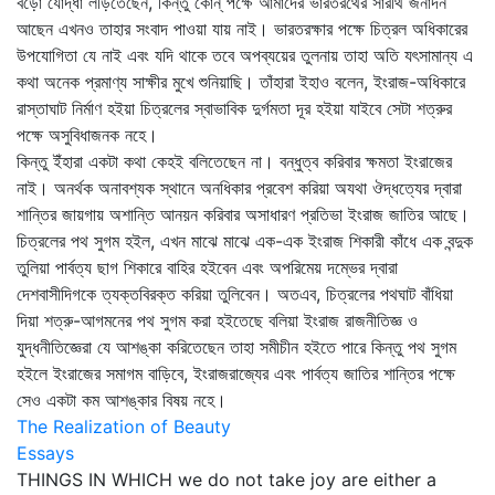
বড়ো যোদ্ধা লড়িতেছেন, কিন্তু কোন্‌ পক্ষে আমাদের ভারতরথের সারথি জনার্দন
আছেন এখনও তাহার সংবাদ পাওয়া যায় নাই। ভারতরক্ষার পক্ষে চিত্রল অধিকারের
উপযোগিতা যে নাই এবং যদি থাকে তবে অপব্যয়ের তুলনায় তাহা অতি যৎসামান্য এ
কথা অনেক প্রমাণ্য সাক্ষীর মুখে শুনিয়াছি। তাঁহারা ইহাও বলেন, ইংরাজ-অধিকারে
রাস্তাঘাট নির্মাণ হইয়া চিত্রলের স্বাভাবিক দুর্গমতা দূর হইয়া যাইবে সেটা শত্রুর
পক্ষে অসুবিধাজনক নহে।
কিন্তু ইঁহারা একটা কথা কেহই বলিতেছেন না। বন্ধুত্ব করিবার ক্ষমতা ইংরাজের
নাই। অনর্থক অনাবশ্যক স্থানে অনধিকার প্রবেশ করিয়া অযথা ঔদ্ধত্যের দ্বারা
শান্তির জায়গায় অশান্তি আনয়ন করিবার অসাধারণ প্রতিভা ইংরাজ জাতির আছে।
চিত্রলের পথ সুগম হইল, এখন মাঝে মাঝে এক-এক ইংরাজ শিকারী কাঁধে এক বন্দুক
তুলিয়া পার্বত্য ছাগ শিকারে বাহির হইবেন এবং অপরিমেয় দম্ভের দ্বারা
দেশবাসীদিগকে ত্যক্তবিরক্ত করিয়া তুলিবেন। অতএব, চিত্রলের পথঘাট বাঁধিয়া
দিয়া শত্রু-আগমনের পথ সুগম করা হইতেছে বলিয়া ইংরাজ রাজনীতিজ্ঞ ও
যুদ্ধনীতিজ্ঞেরা যে আশঙ্কা করিতেছেন তাহা সমীচীন হইতে পারে কিন্তু পথ সুগম
হইলে ইংরাজের সমাগম বাড়িবে, ইংরাজরাজ্যের এবং পার্বত্য জাতির শান্তির পক্ষে
সেও একটা কম আশঙ্কার বিষয় নহে।
The Realization of Beauty
Essays
THINGS IN WHICH we do not take joy are either a