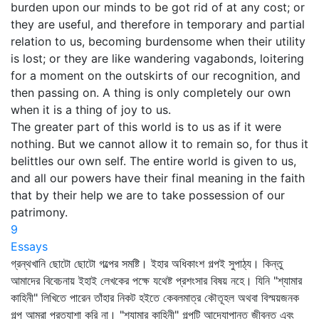
burden upon our minds to be got rid of at any cost; or
they are useful, and therefore in temporary and partial
relation to us, becoming burdensome when their utility
is lost; or they are like wandering vagabonds, loitering
for a moment on the outskirts of our recognition, and
then passing on. A thing is only completely our own
when it is a thing of joy to us.
The greater part of this world is to us as if it were
nothing. But we cannot allow it to remain so, for thus it
belittles our own self. The entire world is given to us,
and all our powers have their final meaning in the faith
that by their help we are to take possession of our
patrimony.
9
Essays
গ্রন্থখানি ছোটো ছোটো গল্পের সমষ্টি। ইহার অধিকাংশ গল্পই সুপাঠ্য। কিন্তু
আমাদের বিবেচনায় ইহাই লেখকের পক্ষে যথেষ্ট প্রশংসার বিষয় নহে। যিনি "শ্যামার
কাহিনী" লিখিতে পারেন তাঁহার নিকট হইতে কেবলমাত্র কৌতূহল অথবা বিস্ময়জনক
গল্প আমরা প্রত্যাশা করি না। "শ্যামার কাহিনী" গল্পটি আদ্যোপান্ত জীবন্ত এবং