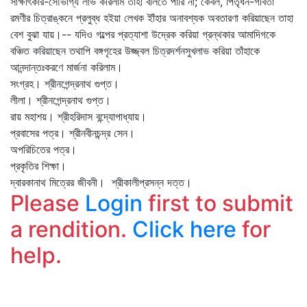
সাক্ষাৎকার-সৌভাগ্য লাভ করিলাম তাহা বলিতে পারি না; কেবল, পিতৃধন-গর্বিতা
রমণীর চিত্রাঙ্কনে প্রলুব্ধ হইয়া লেখক ইাঁহার অনাবশ্যক অবতারণা করিয়াছেন তাহা
বেশ বুঝা যায়।-- যদিও গল্পের প্রত্যাশা উদ্রেক করিয়া গ্রন্থকার আমাদিগকে
বঞ্চিত করিয়াছেন তথাপি বঙ্গগৃহের উজ্জ্বল চিত্রদর্শনসুখলাভ করিয়া তাঁহাকে
আনন্দান্তঃকরণে মার্জনা করিলাম।
সংগ্রহ। শ্রীনগেন্দ্রনাথ গুপ্ত।
লীলা। শ্রীনগেন্দ্রনাথ গুপ্ত।
রায় মহাশয়। শ্রীহরিদাস বন্দ্যোপাধ্যায়।
প্রবাসের পত্র। শ্রীনবীনচন্দ্র সেন।
অপরিচিতের পত্র।
প্রকৃতির শিক্ষা।
দ্বারকানাথ মিত্রের জীবনী। শ্রীকালীপ্রসন্ন দত্ত।
Please
Login
first to submit
a rendition.
Click here
for
help.