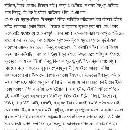
মূর্তিমান, ইহার কোথাও বিচ্ছেদ নাই। অন্য গল্পগুলিতে লেখকের নৈপুণ্য থাকিতে
পারে কিন্তু এই গল্পেই তাঁহার প্রতিভার পরিচ পাওয়া যায়।
লেখক এই গ্রন্থখানিকে "উপন্যাস" বলিয়া অভিহিত করিয়াছেন ইহা লইয়াই তাঁহার
সহিত আমাদের প্রধান বিরোধ। ইহাতে উপন্যাসের সুসংলগ্নতা নাই এবং গল্পের
অংশ অতি যৎসামান্য ও অসম্পূর্ণ। মাঝে মাঝে অনেক অকারণ অনাবশ্যক পরিচ্ছেদ
সংযোগ করা হইয়াছে, এবং লেখকের স্বগত-উক্তিও স্থানে স্থানে সুদীর্ঘ এবং
গায়েপড়া গোছের হইয়াছে। কিন্তু তৎসত্ত্বেও এই বইখানি পড়িয়া আমরা বিশেষ
আনন্দ লাভ করিয়াছি। বাংলার গার্হস্থ্য চিত্র ইহাতে উজ্জ্বলরূপে পরিস্ফুট হইয়াছে।
গ্রন্থের নাম যদিও "লীলা' কিন্তু কিরণ ও সুরেশচন্দ্রই ইহার প্রধান আলেখ্য।
তাহাদের বাল্যদাম্পত্যের সুকুমার প্রেমাঙ্কুর-উদ্‌গম হইতে আরম্ভ করিয়া
সংসারক্ষেত্রে নানা উপলক্ষে পরস্পরের মধ্যে ঈষৎ মনোবিচ্ছেদের উপক্রম পর্যন্ত
আমরা আগ্রহের সহিত অনুসরণ করিয়াছি-- অন্যান্য আর সমস্ত কথাই যেন ইহার
মধ্যে মধ্যে প্রক্ষিপ্ত বলিয়া বোধ হইয়াছে। যাহা হউক, বইখানি পড়িতে পড়িতে
দুই-একটি গৃহস্থ ঘর আমাদের নিকট সুপরিচিত হইয়া উঠে। কিরণ, কিরণের মা,
দিদিমা, বিন্দুবাসিনী, দাসী, ব্রাহ্মণী, প্রফুল্ল ইহারা সকলেই বাঙালি পাঠকমাত্রেরই
চেনা লোক, ইহারা বঙ্গগৃহের আত্মীয় কুটুম্ব, কেবল সুরেশচন্দ্রকে স্থানে স্থানে ভালো
বুঝিতে পারি নাই এবং লীলা ও আনন্দময়ী তেমন জীবন্তবৎ জাগ্রত হইয়া উঠে নাই।
মনোমোহিনী অল্পই দেখা দিয়াছেন কিন্তু কী আবশ্যক উপলক্ষে যে আমরা তাঁহার