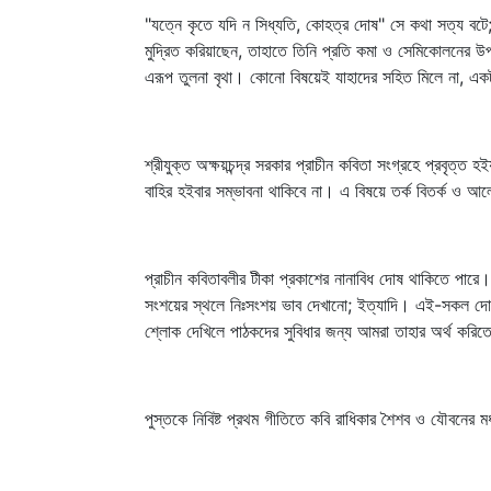
"যত্নে কৃতে যদি ন সিধ্যতি, কোহত্র দোষ" সে কথা সত্য বটে
মুদ্রিত করিয়াছেন, তাহাতে তিনি প্রতি কমা ও সেমিকোলনের উপর
এরূপ তুলনা বৃথা। কোনো বিষয়েই যাহাদের সহিত মিলে না, এক
শ্রীযুক্ত অক্ষয়চন্দ্র সরকার প্রাচীন কবিতা সংগ্রহে প্রবৃত্ত
বাহির হইবার সম্ভাবনা থাকিবে না। এ বিষয়ে তর্ক বিতর্ক ও
প্রাচীন কবিতাবলীর টীকা প্রকাশের নানাবিধ দোষ থাকিতে পারে। ১|
সংশয়ের স্থলে নিঃসংশয় ভাব দেখানো; ইত্যাদি। এই-সকল দোষ য
শ্লোক দেখিলে পাঠকদের সুবিধার জন্য আমরা তাহার অর্থ করিতে
পুস্তকে নিবিষ্ট প্রথম গীতিতে কবি রাধিকার শৈশব ও যৌবনের মধ