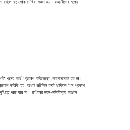
ে, খেলে না; লোক দেখিয়া লজ্জা হয়। সহচরীদের মধ্যে
ঙবি' শব্দের অর্থ "প্রকাশ করিতেছে' কোনোমতেই হয় না।
 করিবি' হয়, অথবা স্ত্রীলিঙ্গ কর্তা থাকিলে "সে প্রকাশ
বুঝিতে পারা যায় না। রাধিকার নয়ন-নলিনীদ্বয় অঞ্জনে