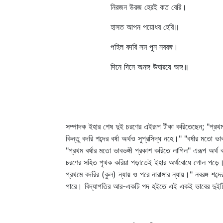
নিরজন উরজ হেরই কত বেরি।
হাসত আপন পয়োধর হেরি॥
পহিল বদরি সম পুন নবরঙ্গ।
দিনে দিনে অনঙ্গ উঘারয়ে অঙ্গ॥
সম্পাদক ইহার শেষ দুই চরণের এইরূপ টীকা করিতেছেন; "প্রথম বর
কিন্তু বদরি শব্দের বর্ষা অর্থও সুপ্রসিদ্ধ নহে।" "বর্ষার মতো
"প্রথম বর্ষার মতো ভাবভঙ্গী প্রকাশ করিতে লাগিল" এরূপ অর্থ
চরণের সহিত পৃথক করিয়া পড়াতেই ইহার অর্থবোধে গোল পড়ে। 
প্রথমে বদরির (কুল) ন্যায় ও পরে নারাঙ্গার ন্যায়।" নবরঙ্গ শব্দের
পারে। বিদ্যাপতির আর-একটি পদ হইতে এই একই ভাবের দুইটি 