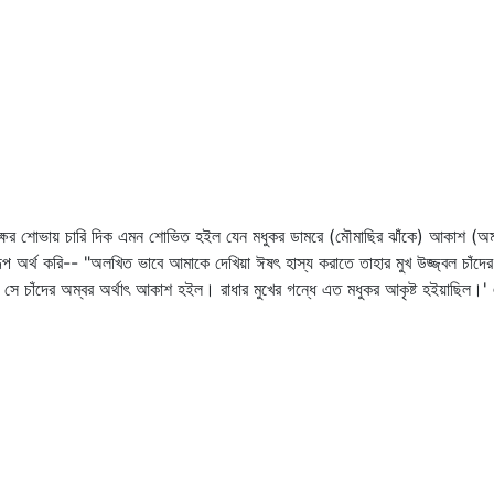
াক্ষের শোভায় চারি দিক এমন শোভিত হইল যেন মধুকর ডামরে (মৌমাছির ঝাঁকে) আকাশ (অম
 অর্থ করি-- "অলখিত ভাবে আমাকে দেখিয়া ঈষৎ হাস্য করাতে তাহার মুখ উজ্জ্বল চাঁদের 
 সে চাঁদের অম্বর অর্থাৎ আকাশ হইল। রাধার মুখের গন্ধে এত মধুকর আকৃষ্ট হইয়াছিল।' 