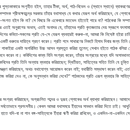
ুস্তকাকারে সংগৃহীত হইল, তাহার টীকা, অর্থ, পাঠ-বিভেদ ও (স্থানে স্থানে) ব্যাকরণে
পাদক শ্রীঅক্ষয়চন্দ্র সরকার তাঁহার যথাসাধ্য যে কথার যেরূপ অর্থ করিয়াছেন, যে শ্লোক
ল্পনা-সংগত হইল কি না? সে বিষয়ে কি একেবারে মতভেদ হইতেই পারে না? পাঠকেরা কি সম্পাদ
ের এতই অনুরাগের অভাব, এতই অনাদর যে, তাঁহাদের প্রতি কৃতজ্ঞতার দেয় স্বরূপে যৎসামান্
গের কবিতা-সকলের প্রতি যে-সে যেরূপ ব্যবহারই করুক-না, আমরা কি নিশ্চেষ্ট হইয়া চাহ
কটি গুরুতর দায়িত্ব গ্রহণ করেন। প্রতি পদে সাধারণের নিকটে হিসাব দিবার জন্য তিনি 
কাইয়া পাকাইয়া একটা অপরিমিত উচ্চ আসন প্রস্তুত করিয়া তুলেন; সেখান হইতে পাঠক বলিয়া 
ে করেন না। কবিদিগের কাব্য যিনি সংগ্রহ করেন, তাঁহার সংগ্রহের মধ্যে যদি অসাবধানত
িদের প্রতি তিনি অন্যায় ব্যবহার করিয়াছেন; দ্বিতীয়ত, সাহিত্যের সহিত তিনি যে চুক্তি
ন্ত্রণ করিয়াছেন, অথচ যথাযোগ্য আয়োজন করেন নাই; যথারীতি সম্ভাষণ করেন নাই; এতই
 করিয়া দেও না, কে অনুসন্ধান করিয়া দেখে?" পাঠকদের প্রতি এরূপ ব্যবহার কি সাহিত্
াকারে সংগ্রহ করিয়াছেন, অপ্রচলিত শব্দের ও দুরূহ শ্লোকের অর্থ ব্যাখ্যা করিয়াছেন। আ
া সর্বতোভাবে প্রশংসনীয়। কেবল আমরা যথাসময়ে ইঁহাদের সাবধান করিয়া দিতে চাই। আধুনিক 
তে হাতে যদি-বা না পান বঙ্গ-সাহিত্যকে ইঁহারা ঋণী করিয়া রাখিবেন, ও একদিন-না-একদি