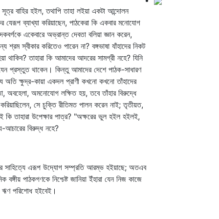
র সূত্র বাহির হইল, তথাপি তাহা লইয়া একটা আন্দোলন
ের যেরূপ ব্যাখ্যা করিয়াছেন, পাঠকেরা কি একবার মনোযোগ
কবর্গকে একেবারে অভ্রান্ত দেবতা বলিয়া জ্ঞান করেন,
য শ্রম স্বীকার করিতেও পারেন না? বঙ্গভাষা যাঁহাদের নিকট
িয়া থাকিব? তাহারা কি আমাদের আদরের সামগ্রী নহে? যিনি
যেন প্রস্তুত থাকেন। কিন্তু আমাদের দেশে পাঠক-সাধারণ
যে অতি ক্ষুদ্র-কায়া একদল প্রাণী কখনো কখনো তাঁহাদের
া, অবহেলা, অমনোযোগ লক্ষিত হয়, তবে তাঁহার বিরুদ্ধে
 করিয়াছিলেন, সে চুক্তি রীতিমত পালন করেন নাই; তৃতীয়ত,
 কি তাহারা উপেক্ষার পাত্র? "অক্ষরের ভুল হইল হইলই,
য-আচারের বিরুদ্ধ নহে?
মাদের সাহিত্যে এরূপ উদ্যোগ সম্প্রতি আরম্ভ হইয়াছে; অতএব
বঙ্গীয় পাঠকগণকে নিশ্চেষ্ট জানিয়া ইঁহারা যেন নিজ কাজে
ন সে ঋণ পরিশোধ হইবেই।