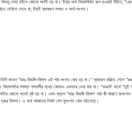
; কিন্তু তাহা হইলে কোনো অর্থই হয় না। ইহার অর্থ নিম্নলিখিত রূপ হওয়াই উচিত; "খেল
েখিতে দেখিতে দেখে না; ইহাই ব্যাকরণ-সম্মত ও অর্থ-সংগত।
ন। তিনি কহেন "ভাঙ বিভঙ্গি-বিলাস এই পাঠ সংগত বোধ হয় না।" ব্যাকরণ ধরিতে গেলে "ভা
িদ্যাপতির সমস্ত পদাবলীর মধ্যে কোথাও এমনতর দেখা যায় না। "ভাঙবি' অর্থে "তুই প্রকাশ
্যাপতির কোনো পদেই দৃষ্ট হয় না। এমন স্থলে "ভাঙ বিভঙ্গি বিলাস' পাঠ কী কারণে অসংগত 
তাহার ভ্রূর বিলাস। এ অর্থ আমাদের নিকট বেশ সুসংগত বোধ হইতেছে।