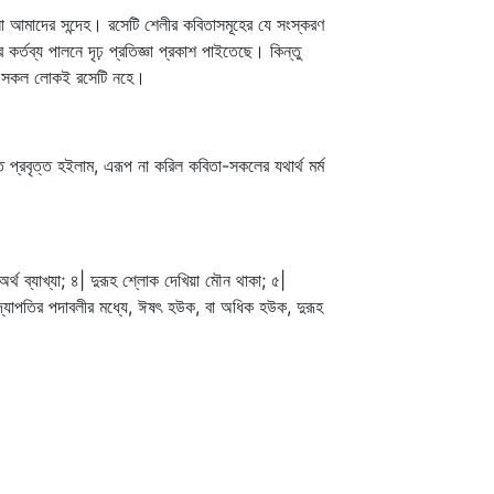
া আমাদের সন্দেহ। রসেটি শেলীর কবিতাসমূহের যে সংস্করণ
কর্তব্য পালনে দৃঢ় প্রতিজ্ঞা প্রকাশ পাইতেছে। কিন্তু
এবং সকল লোকই রসেটি নহে।
তে প্রবৃত্ত হইলাম, এরূপ না করিল কবিতা-সকলের যথার্থ মর্ম
অর্থ ব্যাখ্যা; ৪| দুরূহ শ্লোক দেখিয়া মৌন থাকা; ৫|
দ্যাপতির পদাবলীর মধ্যে, ঈষৎ হউক, বা অধিক হউক, দুরূহ