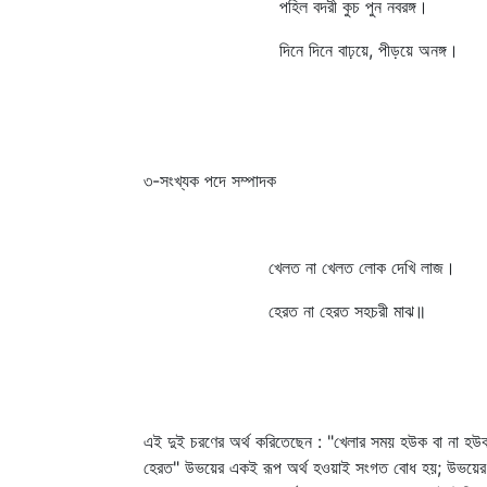
পহিল বদরী কুচ পুন নবরঙ্গ।
দিনে দিনে বাঢ়য়ে, পীড়য়ে অনঙ্গ।
৩-সংখ্যক পদে সম্পাদক
খেলত না খেলত লোক দেখি লাজ।
হেরত না হেরত সহচরী মাঝ॥
এই দুই চরণের অর্থ করিতেছেন : "খেলার সময় হউক বা না হউক
হেরত" উভয়ের একই রূপ অর্থ হওয়াই সংগত বোধ হয়; উভয়ের বি