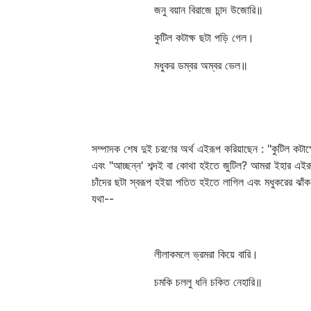
জনু বয়ান বিরাজে চান্দ উজোরি॥
কুটিল কটাক্ষ ছটা পড়ি গেল।
মধুকর ডম্বর অম্বর ভেল॥
সম্পাদক শেষ দুই চরণের অর্থ এইরূপ করিয়াছেন : "কুটিল কট
এবং "আচ্ছন্ন' শব্দই বা কোথা হইতে জুটিল? আমরা ইহার এইরূপ
চাঁদের ছটা স্বরূপ হইয়া পতিত হইতে লাগিল এবং মধুকরের ঝাঁক
যথা--
লীলাকমলে ভ্রমরা কিয়ে বারি।
চমকি চললু ধনি চকিত নেহারি॥