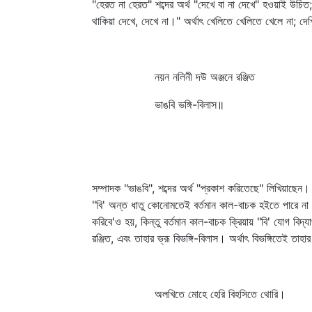
"হেরত না হেরত" শব্দের অর্থ "দেখে বা না দেখে" হওয়াই উচিত
থাকিয়া দেখে, দেখে না।" অর্থাৎ খেলিতে খেলিতে খেলে না; দ
নয়ন নলিনী দউ অঞ্জনে রঞ্জিত
ভাঙবি ভঙ্গি-বিলাস॥
সম্পাদক "ভাঙবি", শব্দের অর্থ "প্রকাশ করিতেছে" লিখিয়াছে
"বি' অন্ত ধাতু কোনোমতেই বর্তমান কাল-বাচক হইতে পারে না। ব
করিবে'ও হয়, কিন্তু বর্তমান কাল-বাচক ক্রিয়ায় "বি' যোগ বিদ
রঞ্জিত, এবং তাহার ভ্রূ বিভঙ্গি-বিলাস। অর্থাৎ বিভঙ্গিতেই 
অলখিতে মোহে হেরি বিহসিতে থোরি।