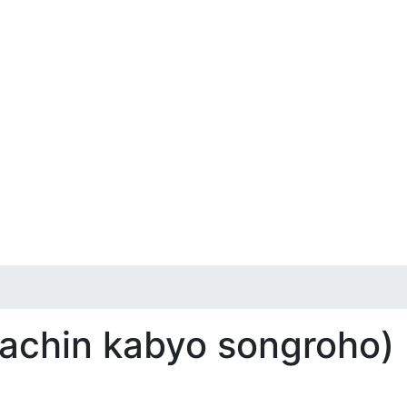
হ (prachin kabyo songroho)