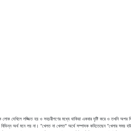
 লোক দেখিলে লজ্জিত হয় ও সহচরীগণের মধ্যে থাকিয়া একবার দৃষ্টি করে ও তখনি অপর দি
ভিন্ন অর্থ মনে লয় না। "খেলত না খেলত" অর্থে সম্পাদক কহিতেছেন "খেলার সময় হউক 