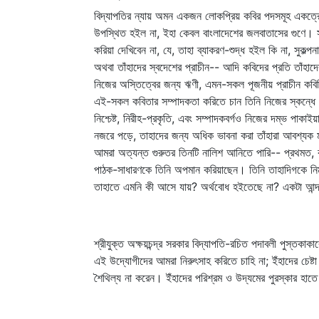
বিদ্যাপতির ন্যায় অমন একজন লোকপ্রিয় কবির পদসমূহ একত্রে প
উপস্থিত হইল না, ইহা কেবল বাংলাদেশের জলবাতাসের গুণে। সম্
করিয়া দেখিবেন না, যে, তাহা ব্যাকরণ-শুদ্ধ হইল কি না, সুক
অথবা তাঁহাদের স্বদেশের প্রাচীন-- আদি কবিদের প্রতি তাঁহাদ
নিজের অস্তিত্বের জন্য ঋণী, এমন-সকল পূজনীয় প্রাচীন কবিদি
এই-সকল কবিতার সম্পাদকতা করিতে চান তিনি নিজের স্কন্ধে এ
নিশ্চেষ্ট, নিরীহ-প্রকৃতি, এবং সম্পাদকবর্গও নিজের দম্ভ পা
নজরে পড়ে, তাহাদের জন্য অধিক ভাবনা করা তাঁহারা আবশ্যক মন
আমরা অত্যন্ত গুরুতর তিনটি নালিশ আনিতে পারি-- প্রথমত, কব
পাঠক-সাধারণকে তিনি অপমান করিয়াছেন। তিনি তাহাদিগকে নিম
তাহাতে এমনি কী আসে যায়? অর্থবোধ হইতেছে না? একটা আন্দাজ
শ্রীযুক্ত অক্ষয়চন্দ্র সরকার বিদ্যাপতি-রচিত পদাবলী পুস্তক
এই উদ্যোগীদের আমরা নিরুৎসাহ করিতে চাহি না; ইঁহাদের চেষ্ট
শৈথিল্য না করেন। ইঁহাদের পরিশ্রম ও উদ্যমের পুরস্কার হা