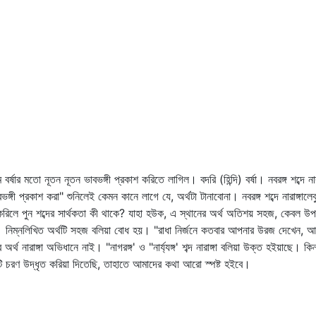
্ষার মতো নূতন নূতন ভাবভঙ্গী প্রকাশ করিতে লাগিল। বদরি (হিন্দি) বর্ষা। নবরঙ্গ শব্দে 
 ভাবভঙ্গী প্রকাশ করা" শুনিলেই কেমন কানে লাগে যে, অর্থটা টানাবোনা। নবরঙ্গ শব্দে নারাঙ
 করিলে পুন শব্দের সার্থকতা কী থাকে? যাহা হউক, এ স্থানের অর্থ অতিশয় সহজ, কেবল উপর
নিম্নলিখিত অর্থটি সহজ বলিয়া বোধ হয়। "রাধা নির্জনে কতবার আপনার উরজ দেখেন, 
 অর্থ নারাঙ্গা অভিধানে নাই। "নাগরঙ্গ' ও "নার্য্যঙ্গ' শব্দ নারাঙ্গা বলিয়া উক্ত হইয়াছে। কি
চরণ উদ্‌ধৃত করিয়া দিতেছি, তাহাতে আমাদের কথা আরো স্পষ্ট হইবে।